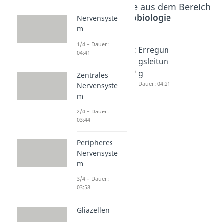
Beliebte Inhalte aus dem Bereich
Neurobiologie
Nervensyste
m
1/4 – Dauer:
Depolari
Ruhepot
Erregun
04:41
sation
ential
gsleitun
Dauer: 03:07
Dauer: 04:20
g
Zentrales
Dauer: 04:21
Nervensyste
m
2/4 – Dauer:
03:44
Peripheres
Nervensyste
m
3/4 – Dauer:
03:58
Gliazellen