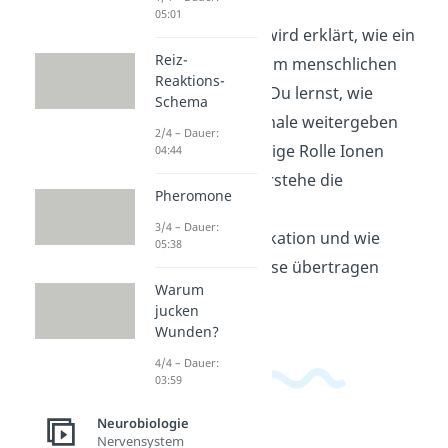
05:01
In diesem Video wird erklärt, wie ein
Reiz-
Aktionspotential im menschlichen
Reaktions-
Körper entsteht. Du lernst, wie
Schema
Nervenzellen Signale weitergeben
2/4 – Dauer:
und welche wichtige Rolle Ionen
04:44
dabei spielen. Verstehe die
Pheromone
Grundlagen der
3/4 – Dauer:
Nervenkommunikation und wie
05:38
elektrische Impulse übertragen
Warum
werden.
jucken
Wunden?
4/4 – Dauer:
03:59
Neurobiologie
Nervensystem