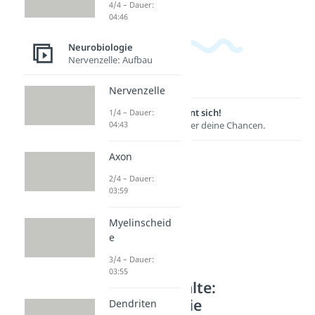
4/4 – Dauer:
04:46
Neurobiologie
Nervenzelle: Aufbau
Nervenzelle
Lernen lohnt sich!
1/4 – Dauer:
04:43
Entdecke hier deine Chancen.
Axon
2/4 – Dauer:
03:59
Myelinscheid
e
3/4 – Dauer:
03:55
Weitere Inhalte:
Neurobiologie
Dendriten