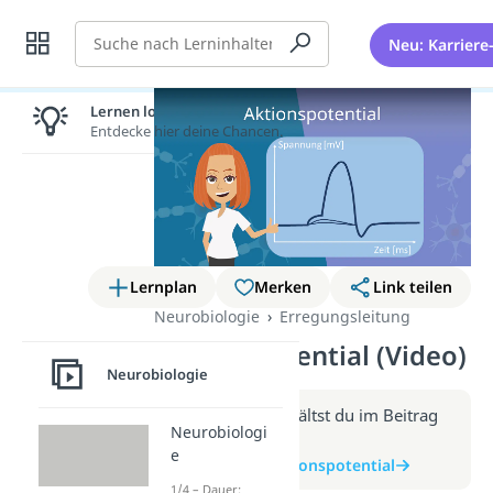
Suche
Neu: Karriere
Lernen lohnt sich!
Entdecke hier deine Chancen.
Lernplan
Merken
Link teilen
Neurobiologie
Erregungsleitung
Aktionspotential (Video)
Neurobiologie
Weitere Infos erhältst du im Beitrag
Neurobiologi
zum Video
e
zum Beitrag: Aktionspotential
1/4 – Dauer: