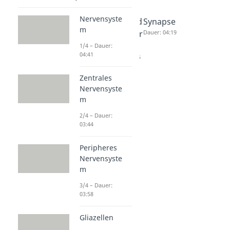
Nervensyste
Membra
Was sind
Synapse
m
npotenti
Rezeptor
Dauer: 04:19
al
en?
1/4 – Dauer:
04:41
Dauer: 05:00
Dauer: 03:55
Zentrales
Nervensyste
m
2/4 – Dauer:
03:44
Peripheres
Nervensyste
m
3/4 – Dauer:
03:58
Gliazellen