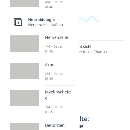
4/4 – Dauer:
04:46
Neurobiologie
Nervenzelle: Aufbau
Nervenzelle
Lernen lohnt sich!
1/4 – Dauer:
04:43
Entdecke hier deine Chancen.
Axon
2/4 – Dauer:
03:59
Myelinscheid
e
3/4 – Dauer:
03:55
Weitere Inhalte:
Neurobiologie
Dendriten