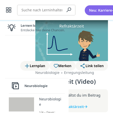
Suche
Neu: Karriere
Lernen lohnt sich!
Entdecke hier deine Chancen.
Lernplan
Merken
Link teilen
Neurobiologie
Erregungsleitung
Refraktärzeit (Video)
Neurobiologie
Weitere Infos erhältst du im Beitrag
Neurobiologi
zum Video
e
zum Beitrag: Refraktärzeit
1/4 – Dauer: