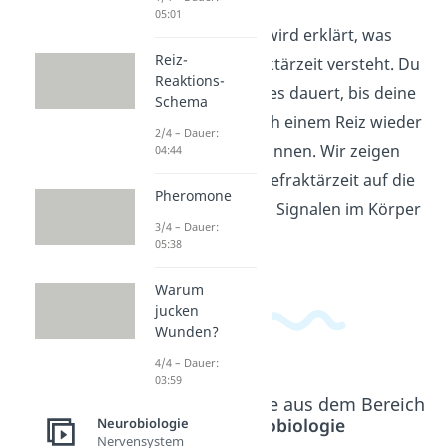
05:01
In diesem Video wird erklärt, was
Reiz-
man unter Refraktärzeit versteht. Du
Reaktions-
lernst, wie lange es dauert, bis deine
Schema
Nervenzellen nach einem Reiz wieder
2/4 – Dauer:
erregt werden können. Wir zeigen
04:44
dir, wie sich die Refraktärzeit auf die
Pheromone
Übertragung von Signalen im Körper
3/4 – Dauer:
auswirkt.
05:38
Warum
jucken
Wunden?
4/4 – Dauer:
03:59
Beliebte Inhalte aus dem Bereich
Neurobiologie
Neurobiologie
Nervensystem