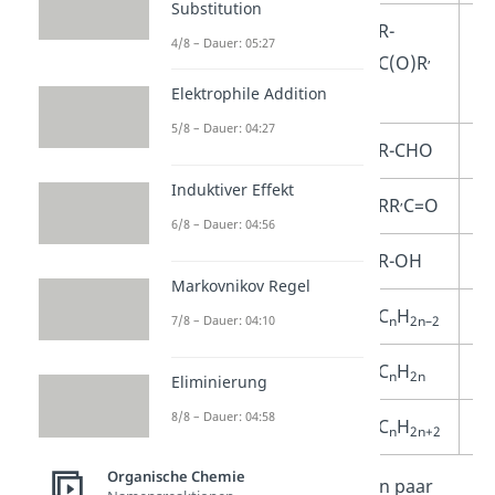
Substitution
(Carbonsäure)ester
R-
<
4/8 – Dauer: 05:27
‚
C(O)R
<R
Elektrophile Addition
G
5/8 – Dauer: 04:27
Aldehyd
R-CHO
<
Induktiver Effekt
‚
Keton
RR
C=O
<
6/8 – Dauer: 04:56
Alkohol
R-OH
<
Markovnikov Regel
Alken
C
H
<
n
2n
–
2
7/8 – Dauer: 04:10
Alkin
C
H
<
n
2n
Eliminierung
8/8 – Dauer: 04:58
Alkan
C
H
<
n
2n
+
2
Organische Chemie
Hier haben wir dir noch ein paar