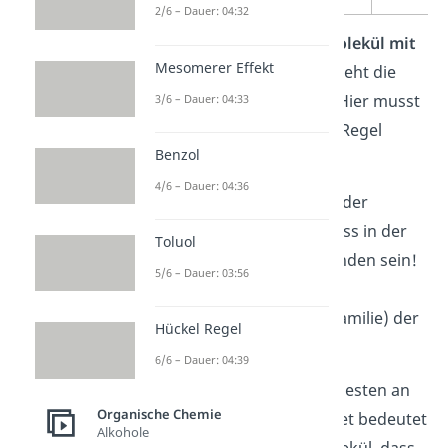
2/6 – Dauer: 04:32
Handelt es sich um ein
Molekül mit
Mesomerer Effekt
funktionellen Gruppen
, sieht die
Sache etwas anders aus. Hier musst
3/6 – Dauer: 04:33
du dich vor allem an eine Regel
Benzol
halten:
4/6 – Dauer: 04:36
Die Funktionalität mit der
höchsten
Priorität muss in der
Toluol
längsten Kette
vorhanden sein!
5/6 – Dauer: 03:56
Sie bestimmt die
Verbindungsklasse (Familie) der
Hückel Regel
Verbindung.
6/6 – Dauer: 04:39
Schauen wir uns das am besten an
Organische Chemie
einem
Beispiel
an! Konkret bedeutet
Alkohole
das für unser Beispielmolekül, dass