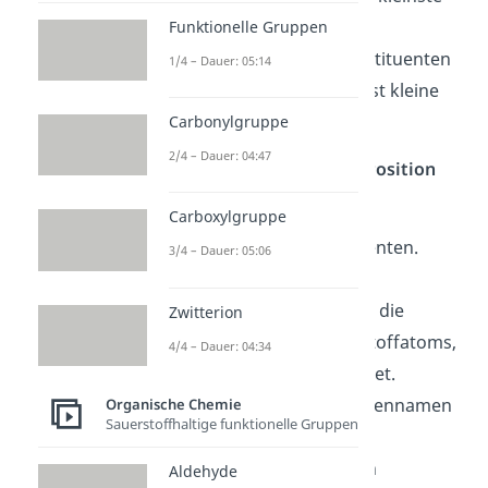
Nummer.
Funktionelle Gruppen
Generell gilt: Alle Substituenten
1/4 – Dauer: 05:14
erhalten eine möglichst kleine
Positionsnummer.
Carbonylgruppe
2/4 – Dauer: 04:47
Schritt 3:
Gib
Name
und
Position
der
Substituenten
an.
Carboxylgruppe
Benenne die Substituenten.
3/4 – Dauer: 05:06
Gib die Position der
Substituenten an, also die
Zwitterion
Nummer des Kohlenstoffatoms,
4/4 – Dauer: 04:34
an dem sie sich befindet.
Ordne die Substituentennamen
Organische Chemie
Sauerstoffhaltige funktionelle Gruppen
nach dem Alphabet.
Bei mehreren gleichen
Aldehyde