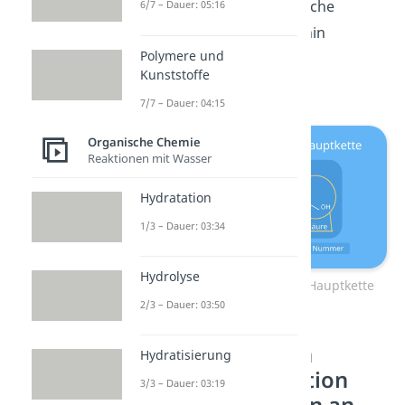
also auch die kleinstmögliche
6/7 – Dauer: 05:16
Nummer (hier: 1) Daraufhin
Polymere und
nummerierst du die Kette
Kunststoffe
nacheinander durch.
7/7 – Dauer: 04:15
Organische Chemie
Reaktionen mit Wasser
Hydratation
1/3 – Dauer: 03:34
Hydrolyse
Schritt 2: Nummeriere die Hauptkette
2/3 – Dauer: 03:50
Schritt 3: Gib den
Hydratisierung
Namen und Position
3/3 – Dauer: 03:19