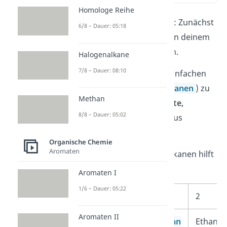
Homologe Reihe
Beginnen wir mit
Schritt 1
: Zunächst
6/8 – Dauer: 05:18
musst du die Hauptkette in deinem
Molekül ausfindig machen.
Halogenalkane
7/8 – Dauer: 08:10
Hier gilt:
Hast du es mit einfachen
Kohlenwasserstoffen (
Alkanen
) zu
Methan
tun, dann suche die
längste,
8/8 – Dauer: 05:02
ununterbrochene Kette
aus
Kohlenstoffatomen.
Organische Chemie
Aromaten
Für die Benennung von Alkanen hilft
dir die folgende Tabelle:
Aromaten I
1/6 – Dauer: 05:22
C-Atome
1
2
Aromaten II
Molekülname
Methan
Ethan