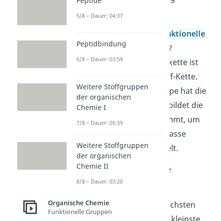
Peptide
5/8 – Dauer: 04:37
Gibt es Substituenten
(Seitenketten oder
funktionelle
Peptidbindung
Gruppen
) im Molekül?
6/8 – Dauer: 03:59
Wenn nein: Die Hauptkette ist
die längste Kohlenstoff-Kette.
Weitere Stoffgruppen
Wenn ja: Welche Gruppe hat die
der organischen
höchste Priorität? Sie bildet die
Chemie I
Hauptkette und bestimmt, um
7/8 – Dauer: 05:39
welche Verbindungsklasse
Weitere Stoffgruppen
(Familie) es sich handelt.
der organischen
Chemie II
Schritt 2:
Nummeriere
die
8/8 – Dauer: 03:20
Hauptkette
mit Zahlen
Organische Chemie
Die Gruppe mit der höchsten
Funktionelle Gruppen
Priorität bekommt die kleinste