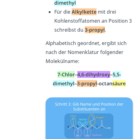
dimethyl
Für die
Alkylkette
mit drei
Kohlenstoffatomen an Position 3
schreibst du
3-propyl
.
Alphabetisch geordnet, ergibt sich
nach der Nomenklatur folgender
Molekülname:
7-Chlor
–
4,6-dihydroxy
–
5,5-
dimethyl
–
3-propyl
-octan
säure