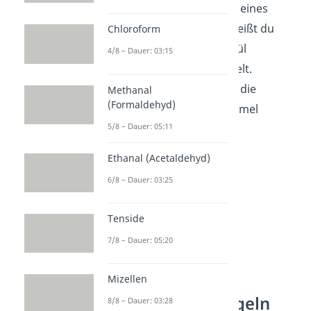
Wenn du also den Namen eines
Stoffs wie Ethanol hast, weißt du
Chloroform
direkt, um welches Molekül
4/8 – Dauer: 03:15
(CH
CH
OH) es sich handelt.
3
2
Weiterhin kannst du auch die
Methanal
(Formaldehyd)
dazugehörige Strukturformel
5/8 – Dauer: 05:11
daraus ableiten.
Ethanal (Acetaldehyd)
6/8 – Dauer: 03:25
Tenside
7/8 – Dauer: 05:20
Mizellen
Nomenklatur Regeln
8/8 – Dauer: 03:28