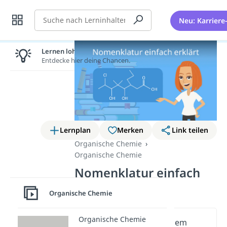
Suche
Neu: Karriere
Lernen lohnt sich!
Entdecke hier deine Chancen.
Lernplan
Merken
Link teilen
Organische Chemie
Organische Chemie
Nomenklatur einfach
erklärt
Organische Chemie
Organische Chemie
Wichtige Inhalte in diesem