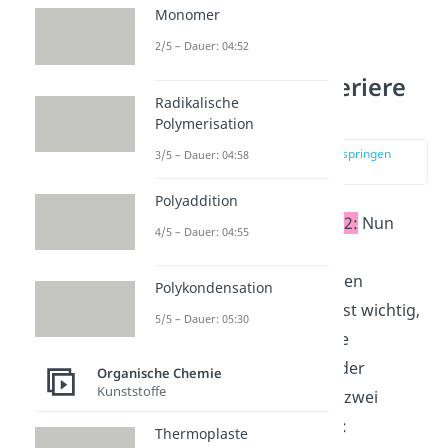
Monomer
2/5 – Dauer: 04:52
Schritt 2: Nummeriere
Radikalische
die Hauptkette
Polymerisation
zur Stelle im Video springen
3/5 – Dauer: 04:58
(02:18)
Polyaddition
Weiter geht es mit
Schritt 2:
Nun
4/5 – Dauer: 04:55
musst du die
längste
Kohlenstoffkette
mit Zahlen
Polykondensation
durchnummerieren
. Das ist wichtig,
5/5 – Dauer: 05:30
damit du weißt, wo welche
Substituenten liegen. Bei der
Organische Chemie
Kunststoffe
Nummerierung musst du zwei
wichtige Regeln beachten:
Thermoplaste