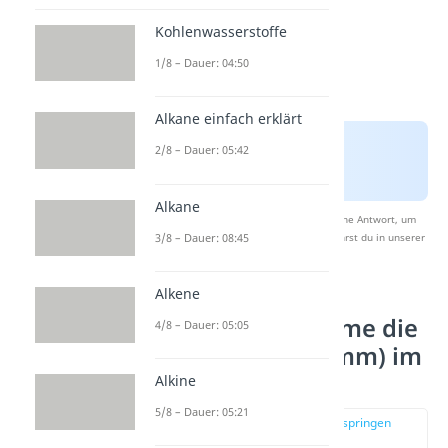
Kohlenwasserstoffe
1/8 – Dauer: 04:50
Alkane einfach erklärt
2/8 – Dauer: 05:42
Alkane
Nach Beantwortung speichern wir deine Antwort, um
3/8 – Dauer: 08:45
Studyflix zu verbessern. Mehr dazu erfährst du in unserer
Datenschutzerklärung
.
Alkene
Schritt 1: Bestimme die
4/8 – Dauer: 05:05
Hauptkette (Stamm) im
Molekül
Alkine
5/8 – Dauer: 05:21
zur Stelle im Video springen
(01:08)