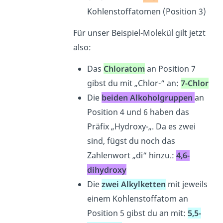
Kohlenstoffatomen (Position 3)
Für unser Beispiel-Molekül gilt jetzt
also:
Das
Chloratom
an Position 7
gibst du mit „Chlor-“ an:
7-Chlor
Die
beiden Alkohol
gr
uppen
an
Position 4 und 6 haben das
Präfix „Hydroxy-„. Da es zwei
sind, fügst du noch das
Zahlenwort „di“ hinzu.:
4,6-
dihydroxy
Die
zwei Alkylketten
mit jeweils
einem Kohlenstoffatom an
Position 5 gibst du an mit:
5,5-