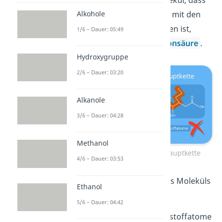
Alkohole
die längste Kette nicht die mit den
meisten Kohlenstoffatomen ist,
1/6 – Dauer: 05:49
sondern die mit der
Carbonsäure
.
Hydroxygruppe
2/6 – Dauer: 03:20
Alkanole
3/6 – Dauer: 04:28
Methanol
Schritt 1: Bestimme die Hauptkette
4/6 – Dauer: 03:53
Nun kannst du den Teil des Moleküls
Ethanol
schon benennen:
5/6 – Dauer: 04:42
Die Anzahl der Kohlenstoffatome