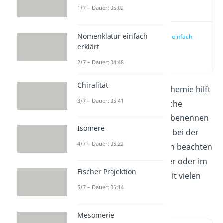
Video
1/7 – Dauer: 05:02
Nomenklatur einfach
Nomenklatur einfach
erklärt
erklärt
(00:15)
2/7 – Dauer: 04:48
Chiralität
Die
Nomenklatur
in der Chemie hilft
3/7 – Dauer: 05:41
dir dabei, dass du chemische
Verbindungen einheitlich benennen
Isomere
kannst. Welche Regeln du bei der
4/7 – Dauer: 05:22
Benennung von Molekülen beachten
musst, erklären wir dir hier oder im
Fischer Projektion
Video
Schritt für Schritt mit vielen
5/7 – Dauer: 05:14
Beispielen.
Mesomerie