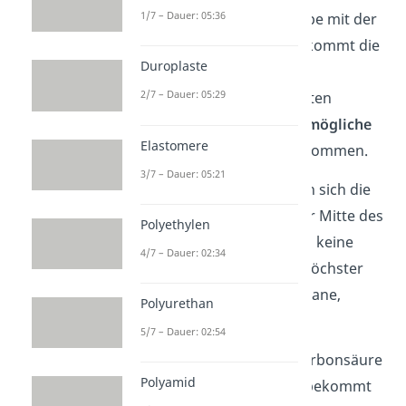
1/7 – Dauer: 05:36
Die funktionelle Gruppe mit der
höchsten
Priorität bekommt die
Duroplaste
niedrigste
Nummer.
2/7 – Dauer: 05:29
Die Substituenten sollten
insgesamt die
kleinstmögliche
Elastomere
Positionsnummer bekommen.
3/7 – Dauer: 05:21
Der letzte Punkt gilt, wenn sich die
funktionelle Gruppe in der Mitte des
Polyethylen
Moleküls befindet oder es keine
4/7 – Dauer: 02:34
funktionelle Gruppe mit höchster
Priorität gibt (
Beispiel
: Alkane,
Polyurethan
Polyhalogenalkane).
5/7 – Dauer: 02:54
In unserem Fall hat die Carbonsäure
Polyamid
die höchste Priorität. Sie bekommt