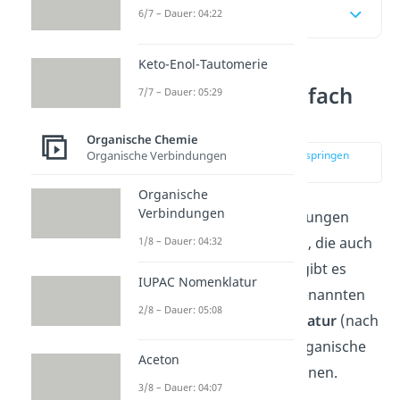
Inhaltsübersicht
6/7 – Dauer: 04:22
Keto-Enol-Tautomerie
Nomenklatur einfach
7/7 – Dauer: 05:29
erklärt
Organische Chemie
zur Stelle im Video springen
Organische Verbindungen
(00:15)
Organische
Verbindungen
Damit chemische Verbindungen
einheitliche Namen haben, die auch
1/8 – Dauer: 04:32
international gültig sind, gibt es
IUPAC Nomenklatur
feste Regeln. Mit der sogenannten
2/8 – Dauer: 05:08
systematischen
Nomenklatur
(nach
IUPAC
) kannst du jede organische
Aceton
Substanz eindeutig benennen.
3/8 – Dauer: 04:07