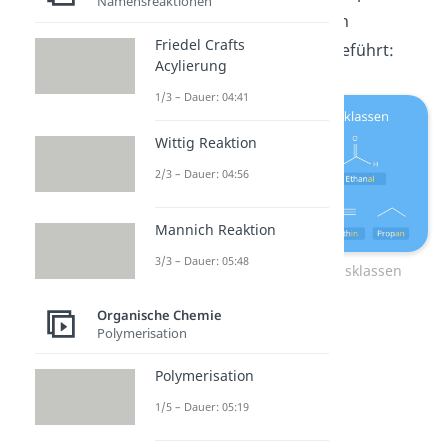
Namensreaktionen
Beispiele
für die einzelnen
Friedel Crafts
Verbindungsklassen aufgeführt:
Acylierung
1/3 – Dauer: 04:41
Wittig Reaktion
2/3 – Dauer: 04:56
Mannich Reaktion
3/3 – Dauer: 05:48
Nomenklatur Verbindungsklassen
Organische Chemie
Polymerisation
Polymerisation
1/5 – Dauer: 05:19