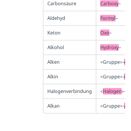
Carbonsäure
Carboxy
–
Aldehyd
Formyl
–
Keton
Oxo
–
Alkohol
Hydroxy
–
Alken
<Gruppe>-
eny
Alkin
<Gruppe>-
iny
Halogenverbindung
<
Halogen
>-
Alkan
<Gruppe>-
any