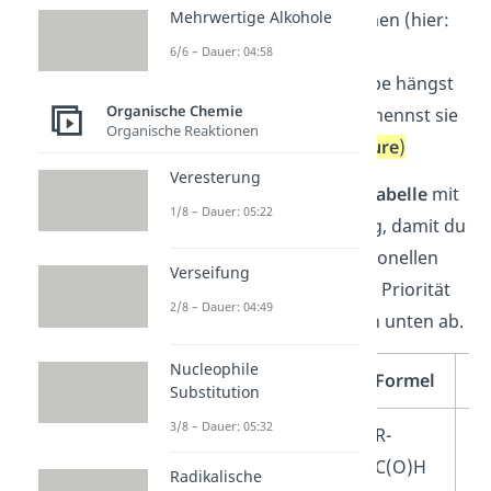
Mehrwertige Alkohole
ergibt den Stammnamen (hier:
Octan-
)
6/6 – Dauer: 04:58
Die funktionelle Gruppe hängst
Organische Chemie
du als Endung an. Du nennst sie
Organische Reaktionen
auch
Suffix
. (hier:
–
säure
)
Veresterung
Lerne am besten unsere
Tabelle
mit
1/8 – Dauer: 05:22
den Prioritäten auswendig, damit du
die Reihenfolge der funktionellen
Verseifung
Gruppen beherrschst. Die Priorität
2/8 – Dauer: 04:49
nimmt hier von oben nach unten ab.
Nucleophile
Verbindungsklasse
Formel
Su
Substitution
3/8 – Dauer: 05:32
Carbonsäure
R-
<
C(O)H
Radikalische