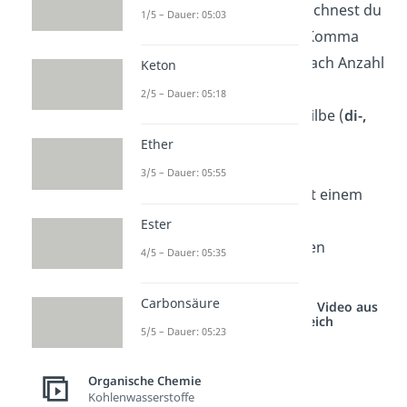
Substituenten kennzeichnest du
1/5 – Dauer: 05:03
die Positionen durch Komma
getrennte Zahlen. Je nach Anzahl
Keton
fügst du griechische
2/5 – Dauer: 05:18
Zahlenwörter als Vorsilbe (
di-,
tri-, tetra-
, …) hinzu.
Ether
Trenne Nummern und
3/5 – Dauer: 05:55
Buchstaben immer mit einem
Bindestrich.
Ester
Schreibe nur den ersten
4/5 – Dauer: 05:35
Buchstaben groß.
Carbonsäure
Studyflix vernetzt: Hier ein Video aus
einem anderen Bereich
5/5 – Dauer: 05:23
Organische Chemie
Kohlenwasserstoffe