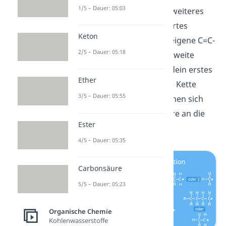
1/5 – Dauer: 05:03
entstehen. Hier stößt ein weiteres
Monomer auf dein aktiviertes
Keton
Monomer und löst seine eigene C=C-
2/5 – Dauer: 05:18
Doppelbindung auf. Das zweite
Monomer bindet nun an dein erstes
Ether
Monomer, wodurch deine Kette
3/5 – Dauer: 05:55
wächst
. Auf diese Art können sich
mehr und mehr Monomere an die
Ester
Kette binden.
4/5 – Dauer: 05:35
Carbonsäure
5/5 – Dauer: 05:23
Organische Chemie
Kohlenwasserstoffe