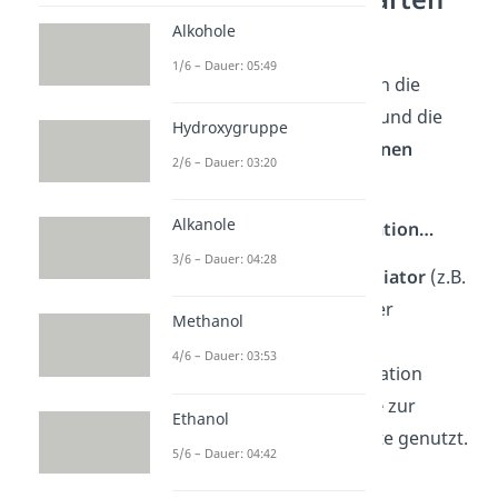
Alkohole
Du kannst die
1/6 – Dauer: 05:49
Polymerisationsreaktion in die
Kettenpolymerisationen
und die
Hydroxygruppe
Stufenwachstumsreaktionen
2/6 – Dauer: 03:20
unterteilen.
Alkanole
Bei der Kettenpolymerisation…
3/6 – Dauer: 04:28
brauchst du einen
Initiator
(z.B.
Dibenzoylperoxid)
oder
Methanol
Katalysator
.
4/6 – Dauer: 03:53
werden in der Propagation
immer nur
Monomere
zur
Ethanol
Verlängerung der Kette genutzt.
5/6 – Dauer: 04:42
können