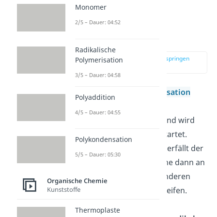
Monomer
Radikalische
2/5 – Dauer: 04:52
Polymerisation
Radikalische
zur Stelle im Video springen
Polymerisation
(01:23)
3/5 – Dauer: 04:58
Die
radikalische Polymerisation
Polyaddition
gehört zu den
4/5 – Dauer: 04:55
Kettenpolymerisationen und wird
durch einen
Initiator
gestartet.
Polykondensation
Durch Wärme oder Licht zerfällt der
5/5 – Dauer: 05:30
Initiator in
Radikale
, welche dann an
Doppelbindungen oder anderen
Organische Chemie
Kunststoffe
Mehrfachbindungen angreifen.
Schließlich entsteht so ein
Thermoplaste