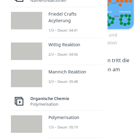
Namensreaktionen
Friedel Crafts
Acylierung
1/3 – Dauer: 04:41
Kettenpolymerisation und
Stufenwachstumsreaktion
Wittig Reaktion
2/3 – Dauer: 04:56
Von allen Polymerisationen tritt die
radikalische Polymerisation am
Mannich Reaktion
häufigsten auf.
3/3 – Dauer: 05:48
Organische Chemie
Polymerisation
Polymerisation
1/5 – Dauer: 05:19