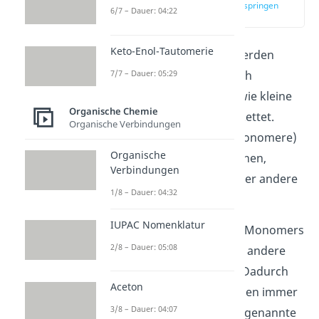
zur Stelle im Video springen
6/7 – Dauer: 04:22
(00:12)
Keto-Enol-Tautomerie
Bei der
Polymerisation
werden
7/7 – Dauer: 05:29
kleine Verbindungen durch
verschiedene Methoden wie kleine
Organische Chemie
Bausteine aneinander gekettet.
Organische Verbindungen
Damit diese Bausteine (Monomere)
Organische
Reaktionen eingehen können,
Verbindungen
werden Hitze, Radikale oder andere
1/8 – Dauer: 04:32
Katalysatoren benötigt.
IUPAC Nomenklatur
Die Doppelbindung eines Monomers
2/8 – Dauer: 05:08
löst sich auf, sodass es an andere
Monomere binden kann. Dadurch
Aceton
wird die Kette an Bausteinen immer
3/8 – Dauer: 04:07
größer und du erhältst sogenannte