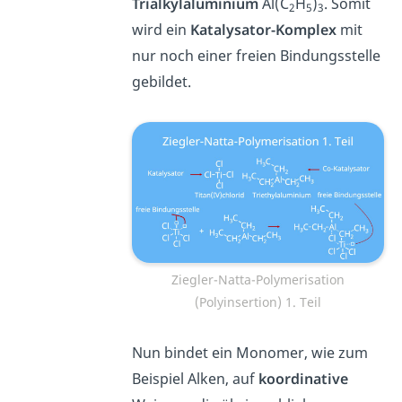
Trialkylaluminium
Al(C
H
)
. Somit
2
5
3
wird ein
Katalysator-Komplex
mit
nur noch einer freien Bindungsstelle
gebildet.
Ziegler-Natta-Polymerisation
(Polyinsertion) 1. Teil
Nun bindet ein Monomer, wie zum
Beispiel Alken, auf
koordinative