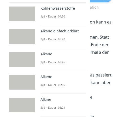
Invitation und Propagation
Kohlenwasserstoffe
1/8 – Dauer: 04:50
Im Verlaufe der Propagation kann es
zum dritten Schritt, der
Alkane einfach erklärt
Kettenübertragung
,
kommen. Statt
2/8 – Dauer: 05:42
an das aktive Zentrum am Ende der
Kette zu binden, wird
innerhalb
der
Alkane
Kette ein aktives Zentrum
3/8 – Dauer: 08:45
erschaffen, sodass es zu
Verzweigungen kommt. Das passiert
Alkene
häufig als Nebenreaktion, kann aber
4/8 – Dauer: 05:05
gezielt durch
Kettenübertragungsmittel
Alkine
herbeigeführt werden.
5/8 – Dauer: 05:21
Im letzten Schritt erfolgt die