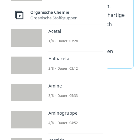
Verbindungen) zu bilden.
Organische Chemie
Verschiedene oder gleichartige
Organische Stoffgruppen
Monomere werden durch
Acetal
Initiation, Propagation,
1/8 – Dauer: 03:28
Kettenübertragung und
Termination zu Polymeren
Halbacetal
zusammengesetzt.
2/8 – Dauer: 03:12
Amine
3/8 – Dauer: 05:33
Aminogruppe
4/8 – Dauer: 04:52