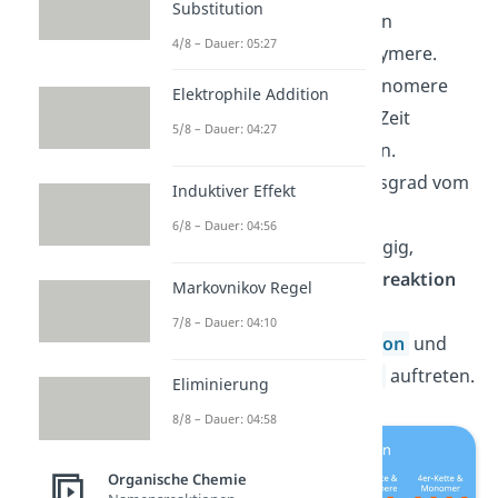
Substitution
miteinander und bilden
4/8 – Dauer: 05:27
verschieden lange Polymere.
reagieren kleinere Monomere
Elektrophile Addition
häufiger. Erst mit der Zeit
5/8 – Dauer: 04:27
entstehen lange Ketten.
ist der Polymerisationsgrad vom
Induktiver Effekt
Umsatz (Menge vom
6/8 – Dauer: 04:56
Ausgangsstoff) abhängig,
sodass
keine Abbruchreaktion
Markovnikov Regel
stattfindet.
7/8 – Dauer: 04:10
können die
Polyaddition
und
die
Polykondensation
auftreten.
Eliminierung
8/8 – Dauer: 04:58
Organische Chemie