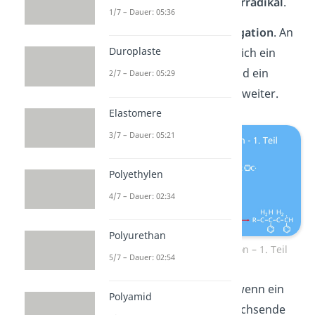
Starterradikal oder
Primärradikal
.
1/7 – Dauer: 05:36
Nun kommt es zur
Propagation
. An
Duroplaste
das Primärradikal lagert sich ein
Monomer an, anschließend ein
2/7 – Dauer: 05:29
zweites Monomer und so weiter.
Elastomere
3/7 – Dauer: 05:21
Polyethylen
4/7 – Dauer: 02:34
Polyurethan
Radikalische Polymerisation – 1. Teil
5/7 – Dauer: 02:54
Die
Termination
erfolgt, wenn ein
Polyamid
Initiatorradikal auf die wachsende