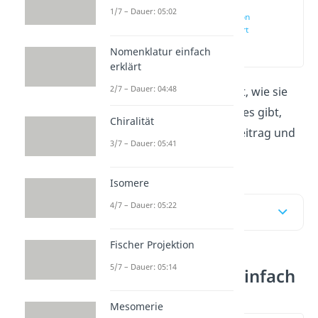
1/7 – Dauer: 05:02
Polymerisation
einfach erklärt
(00:12)
Nomenklatur einfach
erklärt
2/7 – Dauer: 04:48
Was die Polymerisation ist, wie sie
abläuft und welche Arten es gibt,
Chiralität
erfährst du in unserem Beitrag und
3/7 – Dauer: 05:41
in unserem
Video
dazu!
Isomere
4/7 – Dauer: 05:22
Inhaltsübersicht
Fischer Projektion
5/7 – Dauer: 05:14
Polymerisation einfach
erklärt
Mesomerie