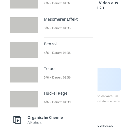
Studyflix vernetzt: Hier ein Video aus
2/6 – Dauer: 04:32
einem anderen Bereich
Mesomerer Effekt
3/6 – Dauer: 04:33
Benzol
4/6 – Dauer: 04:36
Toluol
5/6 – Dauer: 03:56
Hückel Regel
Nach Beantwortung speichern wir deine Antwort, um
Studyflix zu verbessern. Mehr dazu erfährst du in unserer
6/6 – Dauer: 04:39
Datenschutzerklärung
.
Organische Chemie
Alkohole
Polymerisationsarten