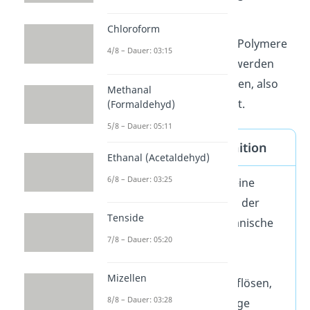
Polymere
.
Chloroform
Einfach gesagt kennst du Polymere
4/8 – Dauer: 03:15
auch als
Kunststoffe
. Sie werden
zum Beispiel in PET-Flaschen, also
Methanal
Plastikflaschen, verwendet.
(Formaldehyd)
5/8 – Dauer: 05:11
Polymerisation Definition
Ethanal (Acetaldehyd)
6/8 – Dauer: 03:25
Die
Polymerisation
ist eine
chemische Reaktion, bei der
Tenside
Monomere
(kleine, organische
7/8 – Dauer: 05:20
Verbindungen) durch
Katalysatoren ihre
Mizellen
Mehrfachbindungen auflösen,
8/8 – Dauer: 03:28
um
Polymere
(langkettige