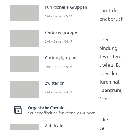
verzweigen
Funktionelle Gruppen
Termination
: letzter Schritt der
1/4 – Dauer: 05:14
Polymerisation (= Kettenabbruch
= Abbruchreaktion)
Carbonylgruppe
Im ersten Schritt muss bei der
2/4 – Dauer: 04:47
Initiation
die C=C-Doppelbindung
eines Monomers aufgelöst werden.
Carboxylgruppe
Das erfolgt auf viele Arten, wie z. B.
3/4 – Dauer: 05:06
durch Hitze, Bestrahlung oder der
Zufuhr von Radikalen.
Dadurch hat
Zwitterion
dein Monomer ein
aktives Zentrum
,
4/4 – Dauer: 04:34
also
eine Bindungsstelle für ein
weiteres Monomer.
Organische Chemie
Sauerstoffhaltige funktionelle Gruppen
In Schritt zwei kann durch die
Aldehyde
Propagation
nun eine Kette