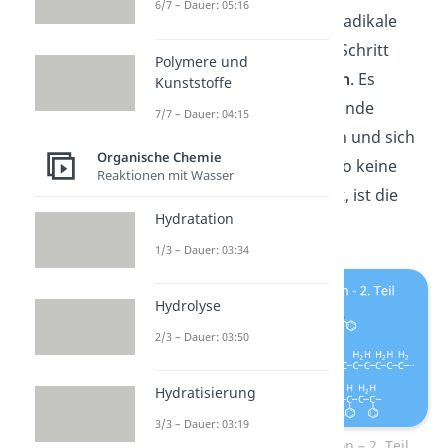
6/7 – Dauer: 05:16
Kette trifft, wodurch die Radikale
sich kombinieren. Dieser Schritt
Polymere und
heißt auch
Rekombination
. Es
Kunststoffe
können auch zwei wachsende
7/7 – Dauer: 04:15
Ketten aufeinandertreffen und sich
Organische Chemie
kombinieren. Wenn es also keine
Reaktionen mit Wasser
aktiven Zentren mehr gibt, ist die
Hydratation
Polymerisation beendet.
1/3 – Dauer: 03:34
Hydrolyse
2/3 – Dauer: 03:50
Hydratisierung
3/3 – Dauer: 03:19
Radikalische Polymerisation – 2. Teil