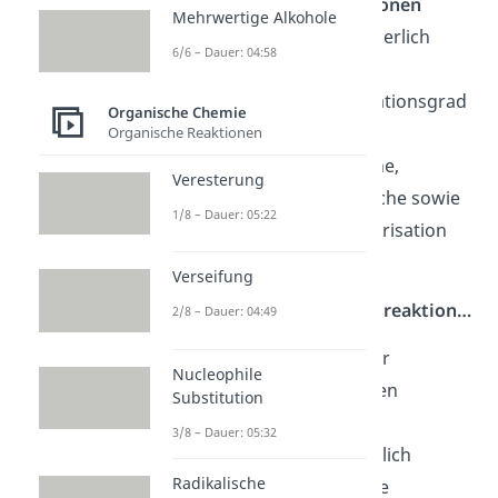
lebende
Polymerisationen
Mehrwertige Alkohole
auftreten
, die kontinuierlich
6/6 – Dauer: 04:58
wachsen, bis sie ihren
maximalen Polymerisationsgrad
Organische Chemie
erreicht haben.
Organische Reaktionen
können die
radikalische
,
Veresterung
koordinative
,
kationische
sowie
1/8 – Dauer: 05:22
die
anionische
Polymerisation
auftreten
.
Verseifung
Bei der
Stufenwachstumsreaktion…
2/8 – Dauer: 04:49
wird
kein
Initiator
oder
Nucleophile
Katalysator
zum Starten
Substitution
benötigt.
3/8 – Dauer: 05:32
reagieren unterschiedlich
Radikalische
langkettige Monomere