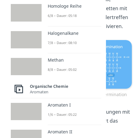
Homologe Reihe
Termination
, wenn zwei Ketten mit
6/8 – Dauer: 05:18
aktiven Zentren aufeinandertreffen
und ihre Zentren so deaktivieren.
Halogenalkane
7/8 – Dauer: 08:10
Methan
8/8 – Dauer: 05:02
Organische Chemie
Aromaten
Kettenübertragung und Termination
Aromaten I
Gibt es also keine Verbindungen mit
1/6 – Dauer: 05:22
aktiven Zentren mehr, hört das
Kettenwachstum auf.
Aromaten II