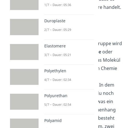
1/7 – Dauer: 05:36
sich um eine stärkere Säure handelt.
Duroplaste
Carboxylat
2/7 – Dauer: 05:29
Die polarisierte Carboxylgruppe wird
Elastomere
auch als
Carboxylatgruppe
oder
3/7 – Dauer: 05:21
Carboxylat
bezeichnet. Das Molekül
kommt in der organischen Chemie
Polyethylen
durch eine deprotonierte
4/7 – Dauer: 02:34
Carboxygruppe zustande. In dem
Artikel zu
Säuren
kannst du noch
Polyurethan
einmal genau nachlesen, was ein
5/7 – Dauer: 02:54
Proton in diesem Zusammenhang
ist. Die Carboxylatgruppe besteht
Polyamid
aus einem Kohlenstoffatom, zwei