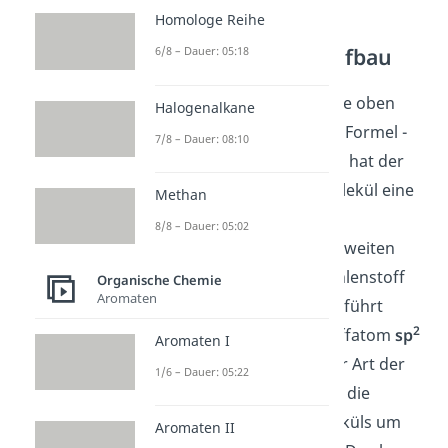
Homologe Reihe
Carboxylgruppe Aufbau
6/8 – Dauer: 05:18
Die
Carboxygruppe
ist, wie oben
Halogenalkane
schon erwähnt, durch die Formel -
7/8 – Dauer: 08:10
COOH beschrieben. Dabei hat der
Kohlenstoff in diesem Molekül eine
Methan
Doppelbindung zu dem
8/8 – Dauer: 05:02
Sauerstoffatom. Zu dem zweiten
Sauerstoff besitzt der Kohlenstoff
Organische Chemie
Aromaten
eine Einfachbindung. Das führt
2
dazu, dass das Kohlenstoffatom
sp
Aromaten I
hybridisiert
ist. Aus dieser Art der
1/6 – Dauer: 05:22
Hybridisierung folgt, dass die
Bindungswinkel des Moleküls um
Aromaten II