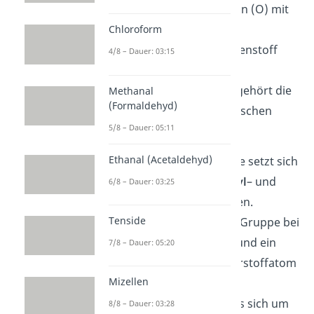
(C), zwei Sauerstoffatomen (O) mit
jeweils einer Einfach- und
Chloroform
Doppelbindung vom Kohlenstoff
4/8 – Dauer: 03:15
ausgehend und einem
Wasserstoffatom. Damit gehört die
Methanal
(Formaldehyd)
Verbindung zu der organischen
5/8 – Dauer: 05:11
Chemie.
Ethanal (Acetaldehyd)
Der Name Carboxylgruppe setzt sich
des Weiteren aus
Carbonyl
– und
6/8 – Dauer: 03:25
Hydroxygruppe
zusammen.
Tenside
Carbonyl bezeichnet eine Gruppe bei
der ein Kohlenstoffatom und ein
7/8 – Dauer: 05:20
doppel gebundenes Sauerstoffatom
Mizellen
vorhanden ist. Bei der
Hydroxygruppe handelt es sich um
8/8 – Dauer: 03:28