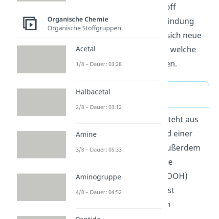
eine Sauerstoff-Wasserstoff
Organische Chemie
Verbindung. Aus der Verbindung
Organische Stoffgruppen
beider Gruppen ergeben sich neue
chemische Eigenschaften, welche
Acetal
das Molekül saurer machen.
1/8 – Dauer: 03:28
Halbacetal
Merke
2/8 – Dauer: 03:12
Die Carboxylgruppe besteht aus
einer Carbonyl- (CO) und einer
Amine
Hydroxygruppe (HO). Außerdem
3/8 – Dauer: 05:33
bildet die Verbindung die
funktionelle Gruppe (-COOH)
Aminogruppe
der Carbonsäuren und ist
4/8 – Dauer: 04:52
verantwortlich für deren
Säurencharakter.