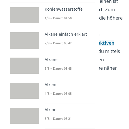
mehrere Effekte auf. Zum einen ist
der Kohlenstoff
hybridisert
. Zum
Kohlenwasserstoffe
anderen kommt es durch die höhere
1/8 – Dauer: 04:50
Elektronegativität der
Sauerstoffatome zu einem
Alkane einfach erklärt
elektronenziehenden
induktiven
2/8 – Dauer: 05:42
Effekt
. Zusätzlich kannst du mittels
des
mesomeren Effekts
den
Alkane
Säurecharakter der Gruppe näher
3/8 – Dauer: 08:45
beschreiben.
Alkene
4/8 – Dauer: 05:05
Alkine
5/8 – Dauer: 05:21