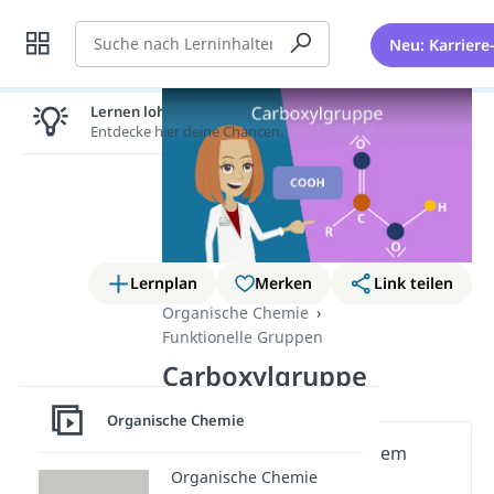
Suche
Neu: Karriere
Lernen lohnt sich!
Entdecke hier deine Chancen.
Lernplan
Merken
Link teilen
Organische Chemie
Funktionelle Gruppen
Carboxylgruppe
Organische Chemie
Wichtige Inhalte in diesem
Organische Chemie
Video