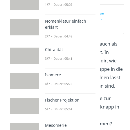
1/7 – Dauer: 05:02
Carboxylgruppe
einfach erklärt
Nomenklatur einfach
(00:11)
erklärt
2/7 – Dauer: 04:48
Die
Carboxylgruppe
wird auch als
Chiralität
Carboxygruppe bezeichnet. In
3/7 – Dauer: 05:41
diesem Beitrag zeigen wir dir, wie
sich diese funktionelle Gruppe in die
Isomere
organische Chemie einordnen lässt
4/7 – Dauer: 05:22
und was ihre Eigenschaften sind.
Du möchtest alles Wichtige zur
Fischer Projektion
Carboxylgruppe kurz und knapp in
5/7 – Dauer: 05:14
einem animierten
Video
zusammengefasst bekommen?
Mesomerie