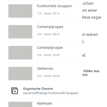
verordnen. Wie der Name schon
Funktionelle Gruppen
sagt, handelt es sich hier um einer
1/4 – Dauer: 05:14
Art
Säure
. Teilweise sind diese sogar
ätzend oder toxisch.
Carbonylgruppe
Beispielhafte Carbonsäuren wären
2/4 – Dauer: 04:47
die
Ameisensäure
(CH
O
),
2
2
Carboxylgruppe
Essigsäure (CH
COOH),
3
Propionsäure (C
H
O
) und
3/4 – Dauer: 05:06
3
6
2
Buttersäure (C
H
O
).
4
8
2
Zwitterion
Studyflix vernetzt: Hier ein Video aus
einem anderen Bereich
4/4 – Dauer: 04:34
Organische Chemie
Sauerstoffhaltige funktionelle Gruppen
Aldehyde