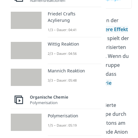
Namensreaktionen
(04:21)
Friedel Crafts
Für die Säureeigenschaften der
Acylierung
Gruppe spielt der
mesomere Effekt
1/3 – Dauer: 04:41
eine große Rolle. Genauer spielt der
Wittig Reaktion
mesomere Effekt der polarisierten
2/3 – Dauer: 04:56
Carboxygruppe eine Rolle. Wenn du
dir das negative Ion der Gruppe
Mannich Reaktion
anschaust, stellst du fest, dass
3/3 – Dauer: 05:48
dieses durch die
Mesomerie
stabilisiert ist.
Organische Chemie
Polymerisation
Dabei entsteht die polarisierte
Version der Carboxylgruppe durch
Polymerisation
eine Abspaltung eines Protons am
1/5 – Dauer: 05:19
Molekül. Das so entstehende Anion