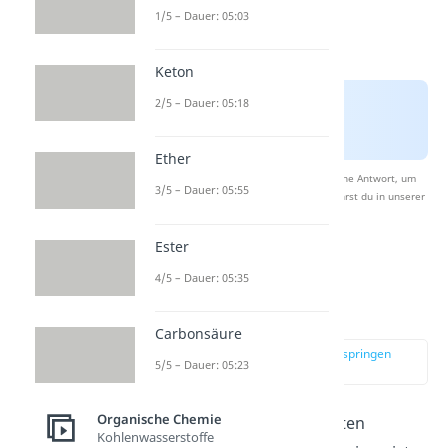
1/5 – Dauer: 05:03
Keton
2/5 – Dauer: 05:18
Ether
Nach Beantwortung speichern wir deine Antwort, um
3/5 – Dauer: 05:55
Studyflix zu verbessern. Mehr dazu erfährst du in unserer
Datenschutzerklärung
.
Ester
4/5 – Dauer: 05:35
Carboxygruppe
Eigenschaften
Carbonsäure
zur Stelle im Video springen
5/5 – Dauer: 05:23
(01:01)
Organische Chemie
In der Carboxygruppe treten
Kohlenwasserstoffe