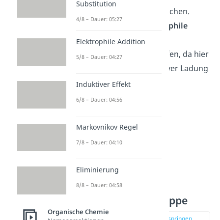
Substitution
Gegenpart zum Binden suchen.
4/8 – Dauer: 05:27
Hingegen können
elektrophile
Teilchen gut an den
Elektrophile Addition
Sauerstoffatomen angreifen, da hier
5/8 – Dauer: 04:27
ein Überschuss an negativer Ladung
vorhanden ist.
Induktiver Effekt
6/8 – Dauer: 04:56
Markovnikov Regel
7/8 – Dauer: 04:10
Eliminierung
8/8 – Dauer: 04:58
Polare Carboxylgruppe
Organische Chemie
zur Stelle im Video springen