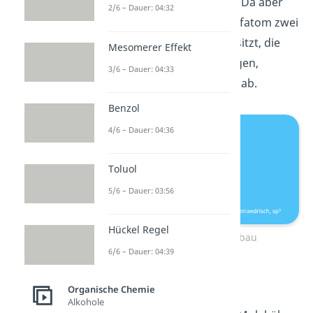
die 120° betragen sollten. Da aber
2/6 – Dauer: 04:32
das gebundene Sauerstoffatom zwei
freie
Elektronenpaare
besitzt, die
Mesomerer Effekt
räumlich viel Platz benötigen,
3/6 – Dauer: 04:33
weichen die Winkel etwas ab.
Benzol
4/6 – Dauer: 04:36
Toluol
5/6 – Dauer: 03:56
Hückel Regel
Carboxylgruppe Aufbau
6/6 – Dauer: 04:39
COOH Gruppe
Organische Chemie
Alkohole