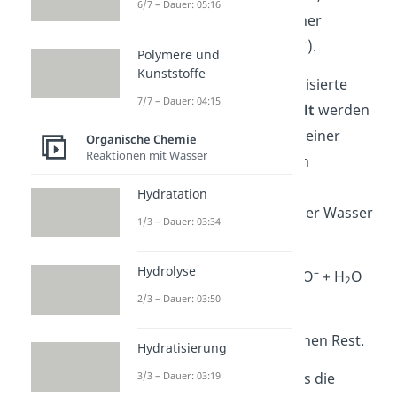
6/7 – Dauer: 05:16
Sauerstoffatomen und einer
–
negativen Ladung (COOH
).
Polymere und
Kunststoffe
Ein Vorgang, wie die polarisierte
7/7 – Dauer: 04:15
Carboxygruppe
hergestellt
werden
kann, ist die Reaktion von einer
Organische Chemie
Reaktionen mit Wasser
Carboxylgruppe mit einem
–
Hydroxidion (OH
). Als
Hydratation
Nebenprodukt entsteht hier Wasser
1/3 – Dauer: 03:34
(H
O).
2
Hydrolyse
–
–
R-COOH + OH
R-COO
+ H
O
2
2/3 – Dauer: 03:50
Das R steht in der
Reaktionsgleichung für einen Rest.
Hydratisierung
3/3 – Dauer: 03:19
Festzuhalten ist noch, dass die