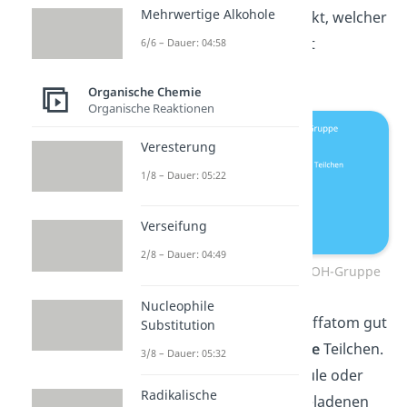
Mehrwertige Alkohole
elektronenziehenden Effekt, welcher
auch als
negativer
I-Effekt
6/6 – Dauer: 04:58
beschrieben wird.
Organische Chemie
Organische Reaktionen
Veresterung
1/8 – Dauer: 05:22
Verseifung
2/8 – Dauer: 04:49
Carboxylgruppe Aufbau COOH-Gruppe
Nucleophile
Dies macht das Kohlenstoffatom gut
Substitution
zugänglich für
nucleophile
Teilchen.
3/8 – Dauer: 05:32
Das sind geladene Moleküle oder
Radikalische
Ionen, die einen positiv geladenen