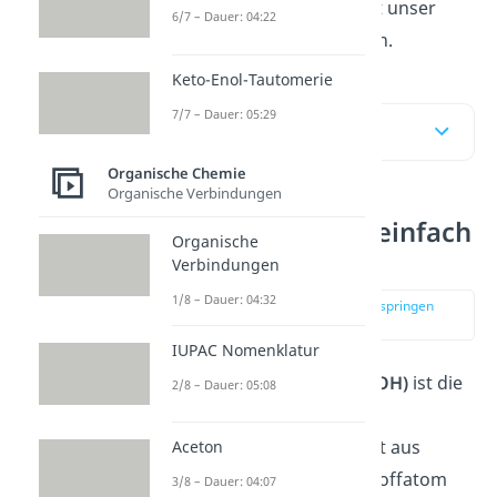
Dann schau dir unbedingt unser
6/7 – Dauer: 04:22
kostenloses
Video
dazu an.
Keto-Enol-Tautomerie
7/7 – Dauer: 05:29
Inhaltsübersicht
Organische Chemie
Organische Verbindungen
Carboxylgruppe einfach
Organische
erklärt
Verbindungen
1/8 – Dauer: 04:32
zur Stelle im Video springen
(00:11)
IUPAC Nomenklatur
Die
Carboxylgruppe
(-COOH)
ist die
2/8 – Dauer: 05:08
funktionelle Gruppe der
Carbonsäuren. Sie besteht aus
Aceton
einem zentralen Kohlenstoffatom
3/8 – Dauer: 04:07