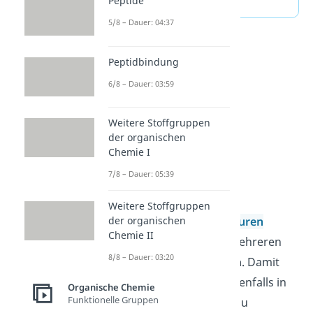
Peptide
5/8 – Dauer: 04:37
Peptidbindung
6/8 – Dauer: 03:59
Weitere Stoffgruppen
der organischen
Chemie I
7/8 – Dauer: 05:39
Carbonsäuren
Weitere Stoffgruppen
der organischen
Die Gruppe der
Carbonsäuren
Chemie II
besteht aus einer oder mehreren
8/8 – Dauer: 03:20
Carboxyl-
COOH-Gruppen
. Damit
sind die Carbonsäuren ebenfalls in
Organische Chemie
Funktionelle Gruppen
der organischen Chemie zu