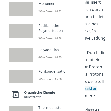
wird auch als
resonanzstabilisiert
Monomer
bezeichnet. Ein Ion, dass sich durch
2/5 – Dauer: 04:52
Mesomerie stabilisieren kann bildet
sich in der Natur leicher als eines
Radikalische
Polymerisation
ohne den mesomeren Effekt. In
diesem Fall wird die negative Ladung
3/5 – Dauer: 04:58
zwischen den zwei
Polyaddition
Sauerstoffatomen verteilt. Durch die
4/5 – Dauer: 04:55
zusätzliche
Stabilisierung
gibt eine
Carboxylgruppe leichter ihr Proton
Polykondensation
ab. Eine leichte Abgabe des Protons
5/5 – Dauer: 05:30
führt wiederum dazu, dass der Stoff
einen stärkeren
Säurecharakter
Organische Chemie
besitzt. So trägt der mesomere
Kunststoffe
Effekt der polarisierten
Thermoplaste
Carboxylgruppe dazu bei, dass es