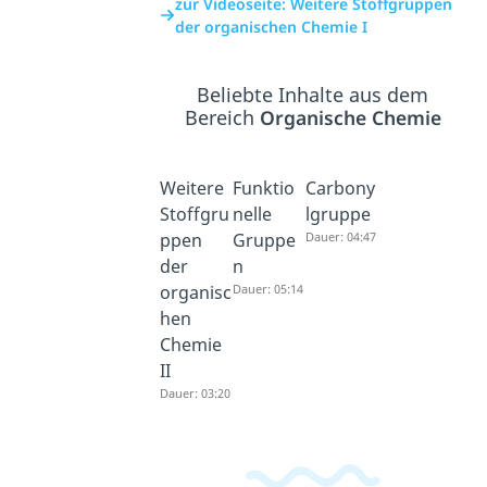
zur Videoseite: Weitere Stoffgruppen
der organischen Chemie I
Beliebte Inhalte aus dem
Bereich
Organische Chemie
Weitere
Funktio
Carbony
Stoffgru
nelle
lgruppe
ppen
Gruppe
Dauer: 04:47
der
n
organisc
Dauer: 05:14
hen
Chemie
II
Dauer: 03:20