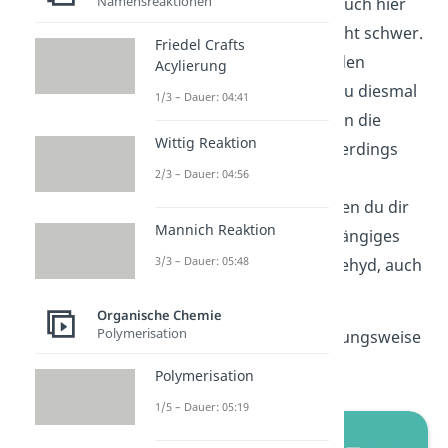
Namensreaktionen
Organyl-Rest
sein kann. Auch hier
ist die Namensgebung nicht schwer.
Friedel Crafts
Du gehst ähnlich wie bei den
Acylierung
Alkoholen vor, nur, dass du diesmal
1/3 – Dauer: 04:41
an das ursprüngliche Alkan die
Wittig Reaktion
Endung „al“ anhängst. Allerdings
2/3 – Dauer: 04:56
wirst du hier jeweils einen
Trivialnamen vorfinden, den du dir
Mannich Reaktion
gut merken solltest. Ein gängiges
3/3 – Dauer: 05:48
Beispiel dafür ist Formaldehyd, auch
Methanal genannt.
Organische Chemie
Polymerisation
Auch Acetaldehyd, beziehungsweise
Ethanal, gehört dazu.
Polymerisation
1/5 – Dauer: 05:19