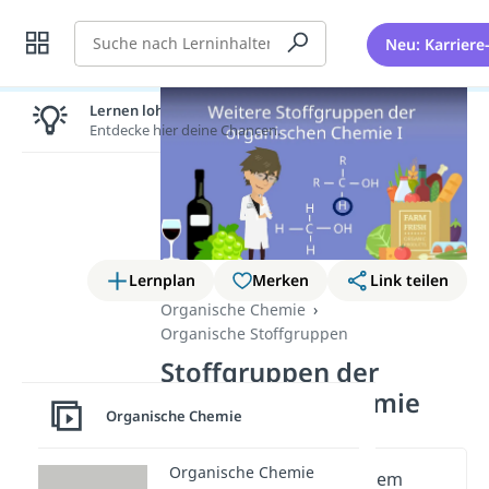
Suche
Neu: Karriere
Lernen lohnt sich!
Entdecke hier deine Chancen.
Lernplan
Merken
Link teilen
Organische Chemie
Organische Stoffgruppen
Stoffgruppen der
organischen Chemie
Organische Chemie
Organische Chemie
Wichtige Inhalte in diesem