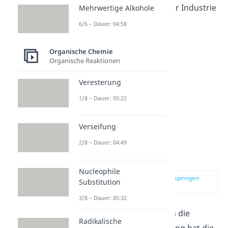
Die Alkohole werden in der Industrie
Mehrwertige Alkohole
und auch im Haushalt als
6/6 – Dauer: 04:58
Lösungsmittel verwendet.
Organische Chemie
Organische Reaktionen
Veresterung
1/8 – Dauer: 05:22
Verseifung
2/8 – Dauer: 04:49
Aldehyde
Nucleophile
zur Stelle im Video springen
Substitution
(03:08)
3/8 – Dauer: 05:32
Des Weiteren gibt es noch die
Radikalische
Aldehyde
. Diese Verbindung hat die