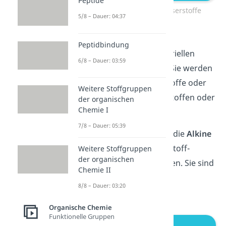
Peptide
Ungesättigte Kohlenwasserstoffe
5/8 – Dauer: 04:37
Alkene
stellen wichtige
Peptidbindung
Basisprodukte der industriellen
6/8 – Dauer: 03:59
chemischen Chemie dar. Sie werden
beispielsweise als Treibstoffe oder
Weitere Stoffgruppen
zur Herstellung von Kunstoffen oder
der organischen
Chemie I
Waschmittel eingesetzt.
7/8 – Dauer: 05:39
Als drittes betrachten wir die
Alkine
genauer, die eine Kohlenstoff-
Weitere Stoffgruppen
der organischen
Dreifachbindung aufweisen. Sie sind
Chemie II
ebenfalls ungesättigte
8/8 – Dauer: 03:20
Kohlenwasserstoffe.
Organische Chemie
Funktionelle Gruppen