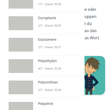
1/7 – Dauer: 05:36
Die
Carbonsäure
trägt eine oder
sogar mehrere Carboxygruppen
Duroplaste
COOH. Den Namen findest du
2/7 – Dauer: 05:29
heraus, indem du einfach an das
Grundgerüst des Alkans das Wort
Elastomere
„säure“ anhängst.
3/7 – Dauer: 05:21
Polyethylen
4/7 – Dauer: 02:34
Polyurethan
5/7 – Dauer: 02:54
Methansäure
Polyamid