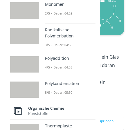
Monomer
2/5 – Dauer: 04:52
Radikalische
Polymerisation
Aldehyde
3/5 – Dauer: 04:58
Das nächste Mal, wenn du ein Glas
Polyaddition
Rotwein trinkst, kannst du daran
4/5 – Dauer: 04:55
denken, dass Aldehyde als
Aromastoffe in deinem Wein
Polykondensation
verwendet werden.
5/5 – Dauer: 05:30
Organische Chemie
Carbonsäure
Kunststoffe
zur Stelle im Video springen
(04:08)
Thermoplaste