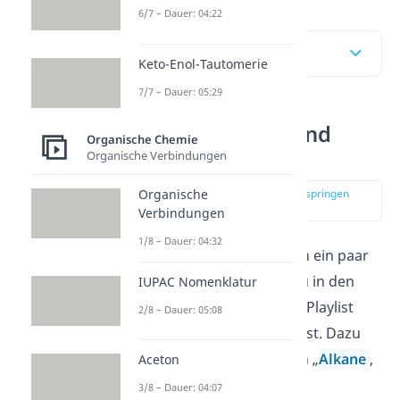
6/7 – Dauer: 04:22
Inhaltsübersicht
Keto-Enol-Tautomerie
7/7 – Dauer: 05:29
Alkane, Alkene und
Organische Chemie
Alkine
Organische Verbindungen
Organische
zur Stelle im Video springen
(00:15)
Verbindungen
1/8 – Dauer: 04:32
Zu Beginn wollen wir noch ein paar
Dinge wiederholen, die du in den
IUPAC Nomenklatur
vorherigen Beiträgen der Playlist
2/8 – Dauer: 05:08
bereits kennen gelernt hast. Dazu
gehören die Stoffgruppen „
Alkane
,
Aceton
Alkene
und Alkine“.
3/8 – Dauer: 04:07