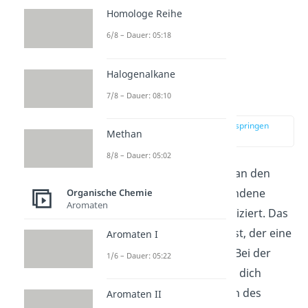
Homologe Reihe
6/8 – Dauer: 05:18
Halogenalkane
7/8 – Dauer: 08:10
Alkohole
zur Stelle im Video springen
Methan
(02:15)
8/8 – Dauer: 05:02
Alkohole
sind durch eine an den
Kohlenstoffatomen gebundene
Organische Chemie
Aromaten
Hydroxygruppe OH spezifiziert. Das
R steht hierbei für den Rest, der eine
Aromaten I
Organylgruppe
darstellt. Bei der
1/6 – Dauer: 05:22
Namensgebung musst du dich
einfach nur an den Namen des
Aromaten II