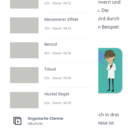
ursprünglichen Alkans erinnern und
2/6 – Dauer: 04:32
die Endung „ol“ anhängen. Die
Position der OH-Gruppe wird durch
Mesomerer Effekt
eine Zahl verdeutlicht. Zum Beispiel:
3/6 – Dauer: 04:33
Propan-eins-zwei-diol.
Benzol
4/6 – Dauer: 04:36
Toluol
5/6 – Dauer: 03:56
Hückel Regel
Propan-1,2-diol
6/6 – Dauer: 04:39
Die Alkohole kann man noch in drei
Organische Chemie
Untergruppen einteilen: Diese ist
Alkohole