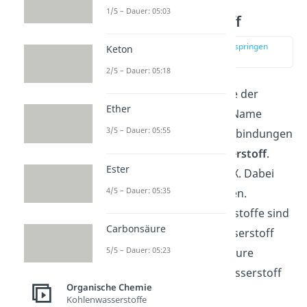
1/5 – Dauer: 05:03
Halogenwasserstoff
zur Stelle im Video springen
Keton
(01:47)
2/5 – Dauer: 05:18
Die nächste Gruppe ist die der
Ether
Halogenalkane
. Wie der Name
3/5 – Dauer: 05:55
schon sagt, sind diese Verbindungen
von
Halogenen
mit
Wasserstoff
.
Ester
Ihre Summenformel ist HX. Dabei
4/5 – Dauer: 05:35
steht das X für das Halogen.
Bekannte Halogenwasserstoffe sind
Carbonsäure
Salzsäure, auch Chlorwasserstoff
5/5 – Dauer: 05:23
HCl genannt, oder Flusssäure
beziehungsweise Fluorwasserstoff
Organische Chemie
HF.
Kohlenwasserstoffe