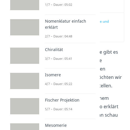
Video
1/7 – Dauer: 05:02
Nomenklatur einfach
Alkane, Alkene und
Alkine
erklärt
(00:15)
2/7 – Dauer: 04:48
Chiralität
In der organischen Chemie gibt es
3/7 – Dauer: 05:41
mehrere Stoffgruppen, die
unterschiedliche Reaktionen
Isomere
eingehen können. Hier möchten wir
4/7 – Dauer: 05:22
dir die bekanntesten vorstellen.
Wenn du diese lieber in einem
Fischer Projektion
zusammengefassten Video erklärt
5/7 – Dauer: 05:14
bekommen möchtest, dann schau
doch
hier
mal rein.
Mesomerie