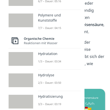
6/7 – Dauer: 05:16
Leider musst du jedoch wieder
einige Trivialnamen auswendig
Polymere und
lernen. Zu den bekanntesten
Kunststoffe
Beispielen gehört die
Ameisensäure
,
7/7 – Dauer: 04:15
auch
Methansäure
genannt.
Organische Chemie
Und jetzt kommen wir zu der
Reaktionen mit Wasser
Essigsäure
, beziehungsweise
Hydratation
Ehtansäure. Meistens ergibt sich der
1/3 – Dauer: 03:34
Name aus der Gewinnung, wie
beispielsweise bei der
Hydrolyse
Zitronensäure.
2/3 – Dauer: 03:50
Hydratisierung
3/3 – Dauer: 03:19