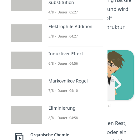
Substitution
funktionelle Gruppe CHO und wird
4/8 – Dauer: 05:27
auch „dehydrierter Alkohol“
Elektrophile Addition
genannt. Die allgemeine Struktur
sieht so aus:
5/8 – Dauer: 04:27
Induktiver Effekt
6/8 – Dauer: 04:56
Markovnikov Regel
7/8 – Dauer: 04:10
Dehydrierter Alkohol
Eliminierung
8/8 – Dauer: 04:58
Dabei steht R wieder für den Rest,
der ein
Wasserstoffatom
oder ein
Organische Chemie