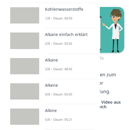
Kohlenwasserstoffe
1/8 – Dauer: 04:50
Alkane einfach erklärt
2/8 – Dauer: 05:42
Halogenwasserstoffe
Alkane
3/8 – Dauer: 08:45
Halogenwasserstoffe finden zum
Beispiel als Kältemittel oder
Alkene
Feuerlöschmittel Verwendung.
4/8 – Dauer: 05:05
Studyflix vernetzt: Hier ein Video aus
einem anderen Bereich
Alkine
5/8 – Dauer: 05:21