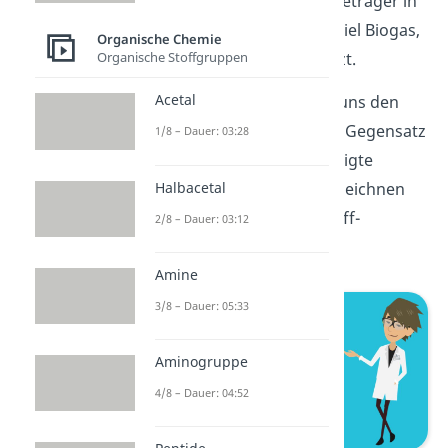
auf. Sie werden als Energieträger in
Gemischen wie zum Beispiel Biogas,
Organische Chemie
Organische Stoffgruppen
Benzin oder Heizöl benutzt.
Acetal
Als nächstes wenden wir uns den
Alkenen
zu. Diese sind im Gegensatz
1/8 – Dauer: 03:28
zu den Alkanen UN-gesättigte
Halbacetal
Kohlenwasserstoffe und zeichnen
sich durch eine Kohlenstoff-
2/8 – Dauer: 03:12
Doppelbindung aus.
Amine
3/8 – Dauer: 05:33
Aminogruppe
4/8 – Dauer: 04:52