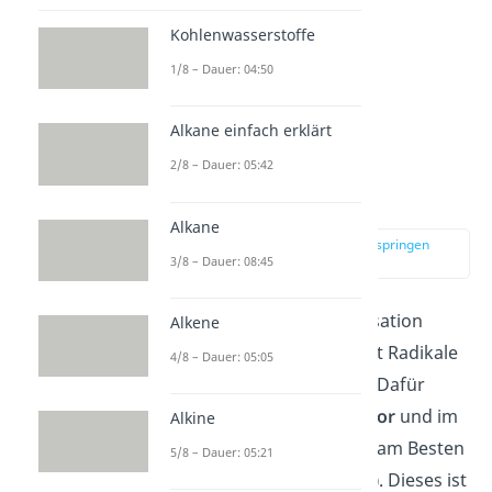
Kohlenwasserstoffe
1/8 – Dauer: 04:50
Alkane einfach erklärt
2/8 – Dauer: 05:42
Initiation
Alkane
zur Stelle im Video springen
3/8 – Dauer: 08:45
(00:49)
Die radikalische Polymerisation
Alkene
beginnt damit, dass zuerst Radikale
4/8 – Dauer: 05:05
gebildet werden müssen. Dafür
benötigst du einen
Initiator
und im
Alkine
Falle von Styrol wählst du am Besten
5/8 – Dauer: 05:21
Dibenzoylperoxid
(DBPO)
. Dieses ist