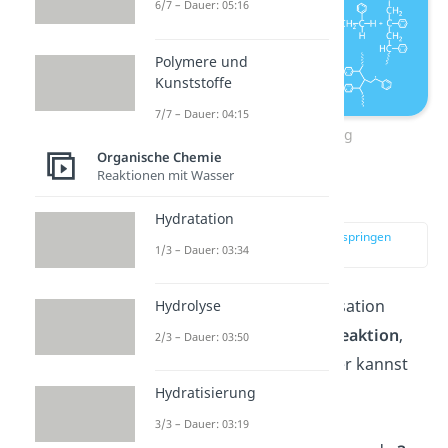
6/7 – Dauer: 05:16
Polymere und
Kunststoffe
7/7 – Dauer: 04:15
Kettenübertragung
Organische Chemie
Reaktionen mit Wasser
Termination
Hydratation
zur Stelle im Video springen
1/3 – Dauer: 03:34
(03:32)
Die radikalische Polymerisation
Hydrolyse
endet mit einer
Abbruchreaktion
,
2/3 – Dauer: 03:50
der
Termination
. Auch hier kannst
du verschiedene Fälle
Hydratisierung
unterscheiden. Für eine
3/3 – Dauer: 03:19