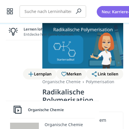
Suche
Neu: Karriere
Lernen lohnt sich!
Entdecke hier deine Chancen.
Lernplan
Merken
Link teilen
Organische Chemie
Polymerisation
Radikalische
Polymerisation
Organische Chemie
Wichtige Inhalte in diesem
Organische Chemie
Video