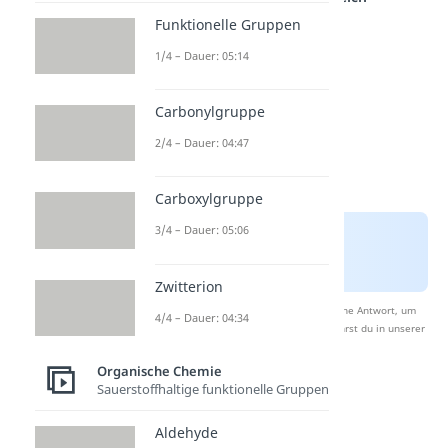
Funktionelle Gruppen
1/4 – Dauer: 05:14
Carbonylgruppe
2/4 – Dauer: 04:47
Carboxylgruppe
3/4 – Dauer: 05:06
Zwitterion
Nach Beantwortung speichern wir deine Antwort, um
4/4 – Dauer: 04:34
Studyflix zu verbessern. Mehr dazu erfährst du in unserer
Datenschutzerklärung
.
Organische Chemie
Sauerstoffhaltige funktionelle Gruppen
Radikalische
Aldehyde
Polymerisation