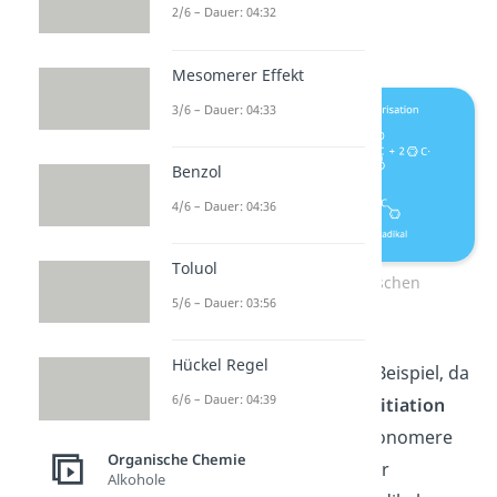
genannt) springt zwei
2/6 – Dauer: 04:32
Kohlenstoffatome weiter.
Mesomerer Effekt
3/6 – Dauer: 04:33
Benzol
4/6 – Dauer: 04:36
Toluol
Initiation der radikalischen
5/6 – Dauer: 03:56
Polymerisation
Hückel Regel
Styrol ist ein besonderes Beispiel, da
6/6 – Dauer: 04:39
es außerdem zur
Selbstinitiation
fähig ist. Das heißt, die Monomere
Organische Chemie
können selbst miteinander
Alkohole