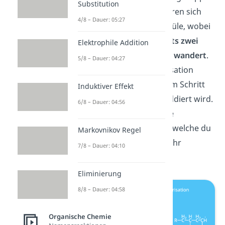
Substitution
zum Radikal um. So addieren sich
4/8 – Dauer: 05:27
immer mehr Styrol-Moleküle, wobei
das
reaktive Zentrum stets zwei
Elektrophile Addition
Kohlenstoffatome weiter wandert
.
5/8 – Dauer: 04:27
Die radikalische Polymerisation
zeichnet aus, dass in jedem Schritt
Induktiver Effekt
ein Monomer zur Kette addiert wird.
6/8 – Dauer: 04:56
Allerdings gibt es auch die
Kettenübertragung, über welche du
Markovnikov Regel
im nächsten Abschnitt mehr
7/8 – Dauer: 04:10
erfährst.
Eliminierung
8/8 – Dauer: 04:58
Organische Chemie