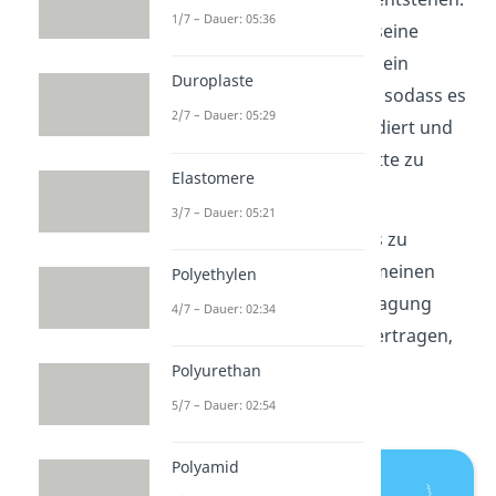
1/7 – Dauer: 05:36
Eine Kette kann auch seine
Radikaleigenschaft an ein
Duroplaste
Monomer übergeben, sodass es
2/7 – Dauer: 05:29
sich an diese Kette addiert und
anfängt, eine neue Kette zu
Elastomere
bilden.
3/7 – Dauer: 05:21
In beiden Fällen kommt es zu
Verzweigungen
. Im Allgemeinen
Polyethylen
wird bei der Kettenübertragung
4/7 – Dauer: 02:34
nicht direkt eine Kette übertragen,
sondern die
Fähigkeit zur
Polyurethan
Kettenbildung
.
5/7 – Dauer: 02:54
Polyamid