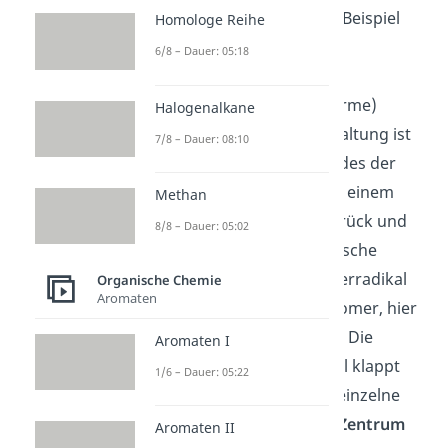
labil und kann somit zum Beispiel
Homologe Reihe
photolytisch
(unter
6/8 – Dauer: 05:18
Lichteinwirkung) oder
thermolytisch
(durch Wärme)
Halogenalkane
gespalten werden. Die Spaltung ist
7/8 – Dauer: 08:10
homolytisch
, das heißt jedes der
beiden Radikale bleibt mit einem
Methan
ungepaarten
Elektron
zurück und
8/8 – Dauer: 05:02
sind bereit für die radikalische
Polymerisation. Das Starterradikal
Organische Chemie
Aromaten
kann nun mit einem Monomer, hier
also mit
Styrol
, reagieren. Die
Aromaten I
Doppelbindung
von Styrol klappt
1/6 – Dauer: 05:22
zum Radikal um und das einzelne
Elektron (auch
reaktives Zentrum
Aromaten II