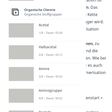
eine
Kettenpolymerisation
. Das
Organische Chemie
heißt, dass die wachsende Kette
Organische Stoffgruppen
stets um ein
Monomer
länger wird.
Acetal
Neben der Kettenpolymerisation
1/8 – Dauer: 03:28
gibt es auch die
Stufenwachstumsreaktionen
, zu
Halbacetal
denen die
Polyaddition
und die
2/8 – Dauer: 03:12
Polykondensation
gehören. Wie bei
jeder
Polymerisation
gibt es auch
Amine
bei der radikalischen Polymerisation
3/8 – Dauer: 05:33
4 Teilschritte:
Initiation
: Anfang der
Aminogruppe
Polymerisation (= Kettenstart =
4/8 – Dauer: 04:52
Primärreaktion)