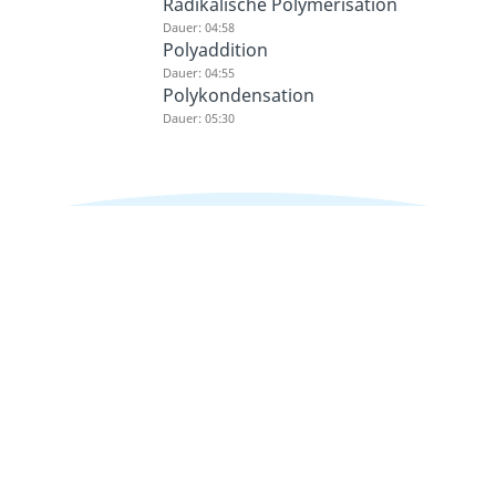
Radikalische Polymerisation
Dauer: 04:58
Polyaddition
Dauer: 04:55
Polykondensation
Dauer: 05:30
Zum Lernportal
Zum Ausbildungsportal
Lernen lohnt sich!
Entdecke hier deine
Zum Jobportal
Chancen.
Zur Webseite
Über uns
Jobs bei Studyflix