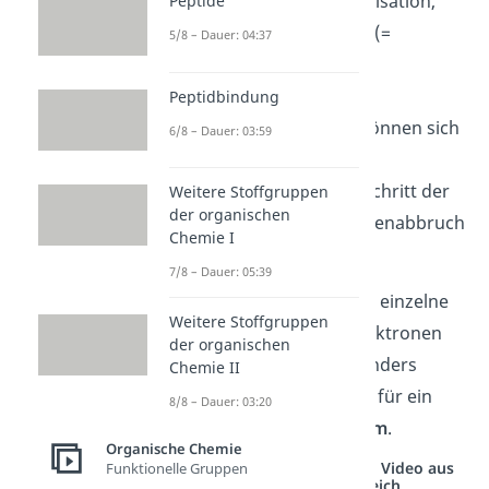
Propagation
: Polymerisation,
Peptide
also Kettenwachstum (=
5/8 – Dauer: 04:37
Wachstumsreaktion)
Kettenübertragung:
Peptidbindung
entstandene Ketten können sich
6/8 – Dauer: 03:59
verzweigen
Termination
: letzter Schritt der
Weitere Stoffgruppen
der organischen
Polymerisation (= Kettenabbruch
Chemie I
= Abbruchreaktion)
7/8 – Dauer: 05:39
Radikale sind Teilchen, die einzelne
Weitere Stoffgruppen
und damit ungepaarte Elektronen
der organischen
besitzen. Diese sind besonders
Chemie II
reaktiv
und sorgen damit für ein
8/8 – Dauer: 03:20
schnelles
Kettenwachstum
.
Organische Chemie
Studyflix vernetzt: Hier ein Video aus
Funktionelle Gruppen
einem anderen Bereich