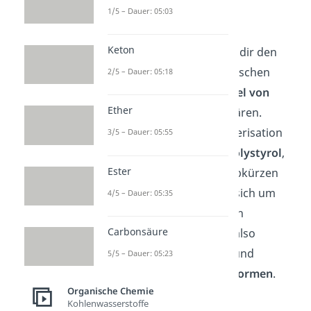
1/5 – Dauer: 05:03
Mechanismus
Keton
Im Folgenden werden wir dir den
Mechanismus
der radikalischen
2/5 – Dauer: 05:18
Polymerisation am
Beispiel von
Ether
Styrol
(Phenylethen) erklären.
Durch radikalische Polymerisation
3/5 – Dauer: 05:55
bildet sich das Polymer
Polystyrol
,
Ester
welches du auch mit PS abkürzen
kannst. Dabei handelt es sich um
4/5 – Dauer: 05:35
einen
Thermoplast
. Durch
Carbonsäure
Wärmezufuhr kannst du also
Polystyrol aufschmelzen und
5/5 – Dauer: 05:23
beliebig oft
plastisch
verformen
.
Organische Chemie
Kohlenwasserstoffe