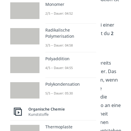
Monomer
anfällig für bestimmte
2/5 – Dauer: 04:52
Nebenreaktionen
, die
Kettenübertragungen
. Bei einer
Radikalische
Kettenübertragung kannst du
2
Polymerisation
Fälle
unterscheiden:
3/5 – Dauer: 04:58
Ein Radikal gibt seine
Polyaddition
Eigenschaft an eine bereits
4/5 – Dauer: 04:55
bestehende Kette weiter. Das
passiert vor allem dann, wenn
Polykondensation
schon viele Monomere
5/5 – Dauer: 05:30
verbraucht sind. Wird die
Radikaleigenschaft also an eine
Organische Chemie
nicht-endständige Einheit
Kunststoffe
übertragen, dann können
Thermoplaste
verzweigte Polymere entstehen.