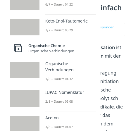
6/7 – Dauer: 04:22
Polymerisation einfach
erklärt
Keto-Enol-Tautomerie
zur Stelle im Video springen
7/7 – Dauer: 05:29
(00:13)
Organische Chemie
Die
radikalische
Polymerisation
ist
Organische Verbindungen
eine
Kettenpolymerisation
mit den
Organische
4 Teilschritten
Initiation,
Verbindungen
Propagation, Kettenübertragung
1/8 – Dauer: 04:32
und Termination. Bei der Initiation
entstehen durch homolytische
IUPAC Nomenklatur
Spaltung und meist thermolytisch
2/8 – Dauer: 05:08
oder photolytisch zwei
Radikale
, die
dann mit einem Monomer das
Aceton
Starterradikal bilden. Nach dem
3/8 – Dauer: 04:07