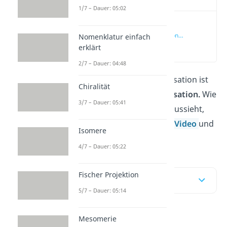
1/7 – Dauer: 05:02
Radikalische
Polymerisation
Nomenklatur einfach
einfach erklärt
(00:13)
erklärt
2/7 – Dauer: 04:48
Die bekannteste Polymerisation ist
Chiralität
die
radikalische
Polymerisation.
Wie
3/7 – Dauer: 05:41
genau ihr
Mechanismus
aussieht,
zeigen wir dir in unserem
Video
und
Isomere
im Beitrag!
4/7 – Dauer: 05:22
Fischer Projektion
Inhaltsübersicht
5/7 – Dauer: 05:14
Mesomerie
Radikalische