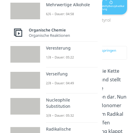
Mehrwertige Alkohole
6/6 – Dauer: 04:58
Selbstinitiation von Styrol
Organische Chemie
Organische Reaktionen
Propagation
Veresterung
zur Stelle im Video springen
(02:01)
1/8 – Dauer: 05:22
In der
Propagation
wird die Kette
Verseifung
immer weiter verlängert und stellt
2/8 – Dauer: 04:49
damit also die tatsächliche
radikalische Polymerisation dar. Nun
Nucleophile
kann das nächste Styrol-Monomer
Substitution
an der Doppelbindung vom Radikal
3/8 – Dauer: 05:32
aus der Initiation angegriffen
Radikalische
werden. Die Doppelbindung klappt