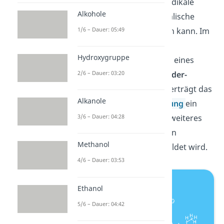
reagieren, sodass zwei Radikale
Alkohole
entstehen und eine radikalische
1/6 – Dauer: 05:49
Polymerisation stattfinden kann. Im
1. Schritt kommt es durch
Hydroxygruppe
Wärmezufuhr zur Bildung eines
2/6 – Dauer: 03:20
Dimers
durch die
Diels-Alder-
Reaktion
. Im 2. Schritt überträgt das
Alkanole
Dimer unter
Aromatisierung
ein
3/6 – Dauer: 04:28
Wasserstoffatom auf ein weiteres
Styrol-Monomer, wobei ein
Methanol
Methylbenzylradikal
gebildet wird.
4/6 – Dauer: 03:53
Ethanol
5/6 – Dauer: 04:42