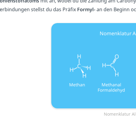
ohlenstoffatoms
mit an, wobei du die Zählung am Carbony
erbindungen stellst du das Präfix
Formyl-
an den Beginn o
Nomenklatur A