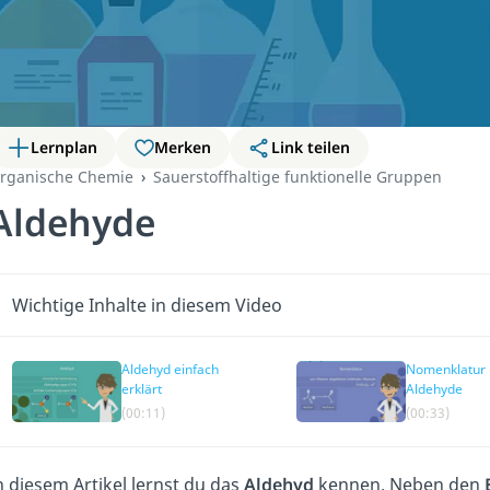
Lernplan
Merken
Link teilen
rganische Chemie
Sauerstoffhaltige funktionelle Gruppen
Aldehyde
Wichtige Inhalte in diesem Video
Aldehyd einfach
Nomenklatur
erklärt
Aldehyde
(00:11)
(00:33)
n diesem Artikel lernst du das
Aldehyd
kennen. Neben den