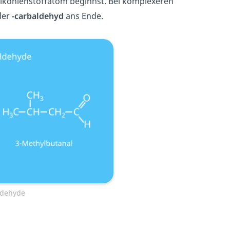
lkohlenstoffatom beginnst. Bei komplexeren
der
-carbaldehyd
ans Ende.
ldehyde