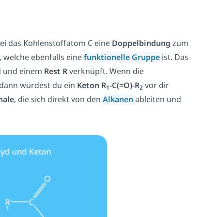
ei das Kohlenstoffatom C eine
Doppelbindung
zum
, welche ebenfalls eine
funktionelle Gruppe
ist. Das
H
und einem
Rest R
verknüpft. Wenn die
 dann würdest du ein
Keton
R
-C(=O)-R
vor dir
1
2
nale
, die sich direkt von den
Alkanen
ableiten und