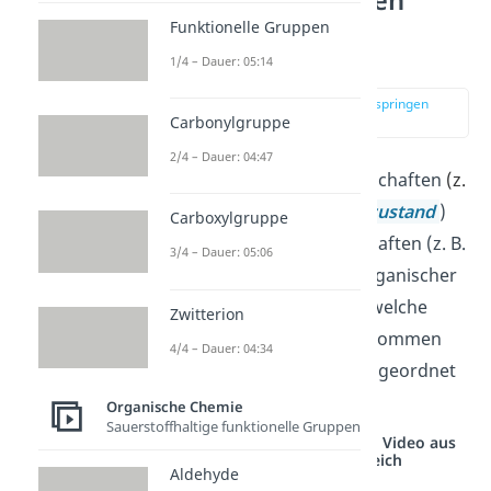
organischer
Funktionelle Gruppen
Verbindungen
1/4 – Dauer: 05:14
zur Stelle im Video springen
(01:36)
Carbonylgruppe
2/4 – Dauer: 04:47
Die
physikalischen
Eigenschaften
(z.
B.
Siedepunkt
,
Aggregatzustand
)
Carboxylgruppe
und
chemischen
Eigenschaften (z. B.
3/4 – Dauer: 05:06
Löslichkeit
,
Reaktivität
) organischer
Stoffe hängen davon ab, welche
Zwitterion
Elemente im Molekül vorkommen
4/4 – Dauer: 04:34
und wie sie zueinander angeordnet
sind.
Organische Chemie
Sauerstoffhaltige funktionelle Gruppen
Studyflix vernetzt: Hier ein Video aus
einem anderen Bereich
Aldehyde