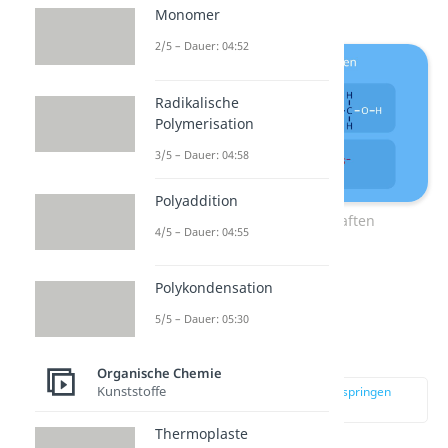
Monomer
2/5 – Dauer: 04:52
Radikalische
Polymerisation
3/5 – Dauer: 04:58
Polyaddition
Chemische Eigenschaften
4/5 – Dauer: 04:55
Polykondensation
Vielfältigkeit
organischer
5/5 – Dauer: 05:30
Verbindungen
Organische Chemie
Kunststoffe
zur Stelle im Video springen
(03:39)
Thermoplaste