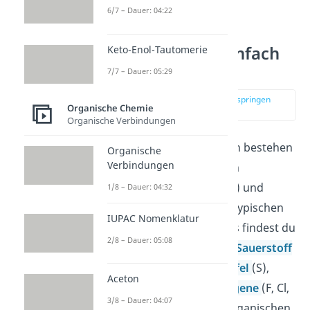
6/7 – Dauer: 04:22
Organische
Verbindungen einfach
Keto-Enol-Tautomerie
erklärt
7/7 – Dauer: 05:29
zur Stelle im Video springen
Organische Chemie
(00:15)
Organische Verbindungen
Organische Verbindungen bestehen
Organische
Verbindungen
zu einem Großteil aus den
Elementen Kohlenstoff (C) und
1/8 – Dauer: 04:32
Wasserstoff (H), mit den typischen
IUPAC Nomenklatur
C-H-Bindungen. Allerdings findest du
2/8 – Dauer: 05:08
meist auch
Elemente
wie
Sauerstoff
(O),
Stickstoff
(N),
Schwefel
(S),
Aceton
Phosphor
(P) sowie
Halogene
(F, Cl,
3/8 – Dauer: 04:07
Br, I) (
Heteroatome
) in organischen