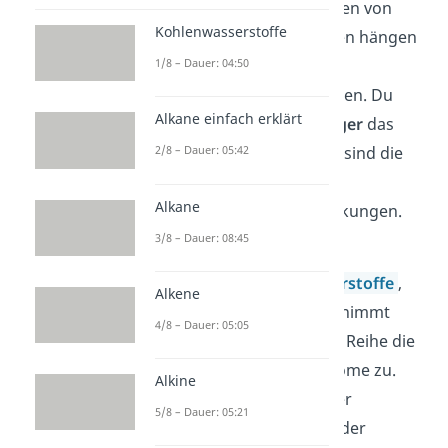
Physikalische Eigenschaften von
Kohlenwasserstoffe
organischen Verbindungen hängen
unter anderem mit der
1/8 – Dauer: 04:50
Molekülstruktur
zusammen. Du
Alkane einfach erklärt
kannst dir merken: Je
länger
das
Molekül
ist, desto größer sind die
2/8 – Dauer: 05:42
zwischen den Molekülen
Alkane
vorhandenen Wechselwirkungen.
3/8 – Dauer: 08:45
Schauen wir uns dazu die
einfachsten
Kohlenwasserstoffe
,
Alkene
die
Alkane
, an. Bei ihnen nimmt
4/8 – Dauer: 05:05
innerhalb der homologen Reihe die
Anzahl der Kohlenstoffatome zu.
Alkine
Das hat zur Folge, dass der
5/8 – Dauer: 05:21
Siedepunkt der Alkane in der