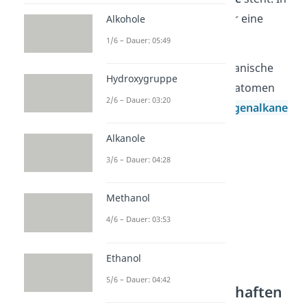
Folge dessen entsteht hier eine
Alkohole
positive Teilladung.
1/6 – Dauer: 05:49
Einfache Beispiele für organische
Hydroxygruppe
Verbindungen mit Heteroatomen
2/6 – Dauer: 03:20
sind
Alkohole
sowie
Halogenalkane
.
Alkanole
3/6 – Dauer: 04:28
Methanol
4/6 – Dauer: 03:53
Ethanol
5/6 – Dauer: 04:42
Chemische Eigenschaften