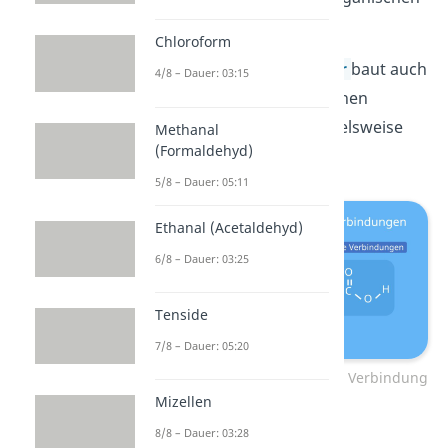
Molekülen.
Chloroform
Dein
menschlicher Körper
baut auch
4/8 – Dauer: 03:15
größtenteils auf organischen
Verbindungen, wie beispielsweise
Methanal
(Formaldehyd)
Zuckern, auf.
5/8 – Dauer: 05:11
Ethanal (Acetaldehyd)
6/8 – Dauer: 03:25
Tenside
7/8 – Dauer: 05:20
Organische vs. anorganische Verbindung
Mizellen
Aufgepasst
: Es gibt auch
8/8 – Dauer: 03:28