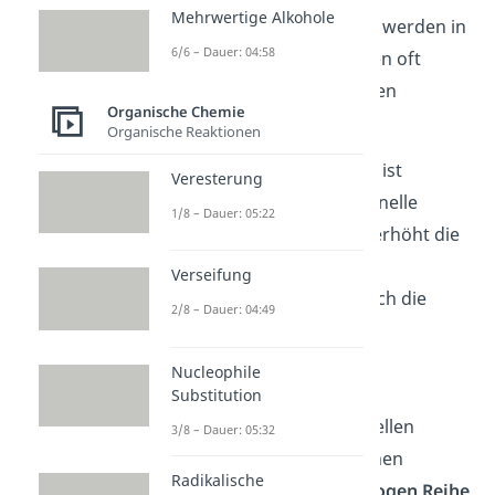
Mehrwertige Alkohole
Chemische Eigenschaften werden in
6/6 – Dauer: 04:58
organischen Verbindungen oft
durch funktionelle Gruppen
Organische Chemie
bestimmt.
Organische Reaktionen
Die
Hydroxygruppe
(-OH)
ist
Veresterung
beispielsweise die funktionelle
1/8 – Dauer: 05:22
Gruppe in Alkoholen. Sie erhöht die
Polarität
der organischen
Verseifung
Verbindung und somit auch die
2/8 – Dauer: 04:49
Löslichkeit
in polaren
Lösungsmitteln.
Nucleophile
Substitution
Der
Einfluss
der funktionellen
3/8 – Dauer: 05:32
Gruppe in einer organischen
Radikalische
Verbindung in der
homologen
Reihe