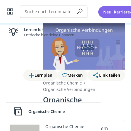
Suche
Neu: Karriere
Lernen lohnt sich!
Entdecke hier deine Chancen.
Lernplan
Merken
Link teilen
Organische Chemie
Organische Verbindungen
Organische
Verbindungen
Organische Chemie
Organische Chemie
Wichtige Inhalte in diesem