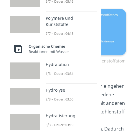
6/7 – Dauer: 05:16
Polymere und
Kunststoffe
7/7 – Dauer: 04:15
Organische Chemie
Reaktionen mit Wasser
Elektronenverteilung im Kohlenstoffatom
Hydratation
1/3 – Dauer: 03:34
Da Kohlenstoff vier
Elektronenpaarbindungen eingehen
Hydrolyse
kann, gibt es viele verschiedene
2/3 – Dauer: 03:50
Bindungsmöglichkeiten mit anderen
Elementen. Zudem kann Kohlenstoff
Hydratisierung
auch Doppel- und
3/3 – Dauer: 03:19
Dreifachbindungen bilden. Dadurch