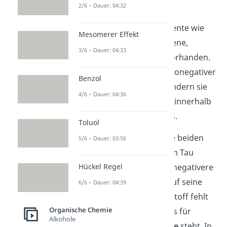
2/6 – Dauer: 04:32
Oft sind in
organischen
Verbindungen
auch Elemente wie
Mesomerer Effekt
Sauerstoff
(O) und Halogene,
3/6 – Dauer: 04:33
Fluor
(F) und
Chlor
(Cl), vorhanden.
Da solche Elemente elektronegativer
Benzol
als Kohlenstoff sind, verändern sie
4/6 – Dauer: 04:36
die
Elektronenverteilung
innerhalb
des organischen Moleküls.
Toluol
Stell es dir so vor, dass die beiden
5/6 – Dauer: 03:56
Bindungspartner an einem Tau
Hückel Regel
ziehen, wobei das elektronegativere
Element das Tau besser auf seine
6/6 – Dauer: 04:39
Seite bringt. Dem Kohlenstoff fehlt
Organische Chemie
nun ein Stück Tau, welches für
Alkohole
fehlende
Elektronendichte
steht. In