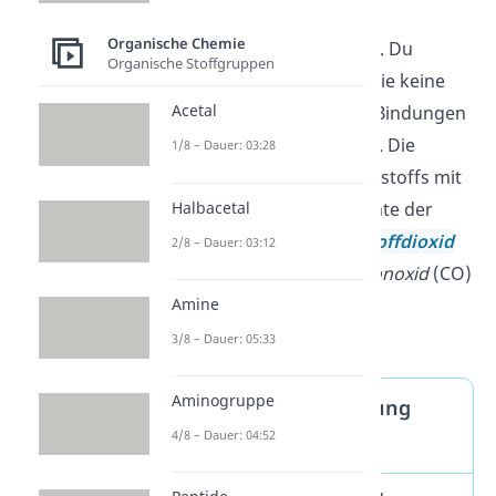
anorganische
Organische Chemie
Kohlenstoffverbindungen. Du
Organische Stoffgruppen
erkennst sie daran, dass sie keine
Acetal
Kohlenstoff-Wasserstoff-Bindungen
(CH-Einheiten) beinhalten. Die
1/8 – Dauer: 03:28
Verbindungen des Kohlenstoffs mit
Halbacetal
den Chalkogenen (Elemente der
Gruppe 16), wie
Kohlenstoffdioxid
2/8 – Dauer: 03:12
(CO
) und
Kohlenstoffmonoxid
(CO)
2
Amine
sind anorganisch.
3/8 – Dauer: 05:33
Aminogruppe
Organische Verbindung
4/8 – Dauer: 04:52
Definition