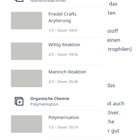
Namensreaktionen
Elektronegativität erzeugt das
Bromatom
am benachbarten
Friedel Crafts
Acylierung
Kohlenstoff eine positive
Partialladung. Der Kohlenstoff
1/3 – Dauer: 04:41
besitzt an der Stelle dann einen
Wittig Reaktion
elektronenliebenden (elektrophilen)
2/3 – Dauer: 04:56
Charakter.
Mannich Reaktion
Die Änderung der
3/3 – Dauer: 05:48
Ladungsverteilung durch das
Heteroatom macht das
Organische Chemie
Kohlenstoffatom und somit auch
Polymerisation
das gesamte Molekül reaktiver.
Polymerisation
Elektronenreiche organische
1/5 – Dauer: 05:19
Verbindungen können hier gut
reagieren.