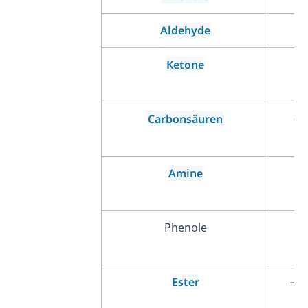
Aldehyde
–
Ketone
–
Carbonsäuren
–
Amine
–
Phenole
Ester
–C