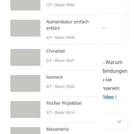
Video
1/7 – Dauer: 05:02
Nomenklatur einfach
Organische
Verbindungen
erklärt
einfach erklärt
(00:15)
2/7 – Dauer: 04:48
Chiralität
Es gibt mehrere Millionen
3/7 – Dauer: 05:41
organische Verbindungen. Warum
es so viele organische Verbindungen
Isomere
und Stoffe gibt und wie du sie
4/7 – Dauer: 05:22
erkennst, erfährst du in unserem
Beitrag oder in unserem
Video
!
Fischer Projektion
5/7 – Dauer: 05:14
Inhaltsübersicht
Mesomerie