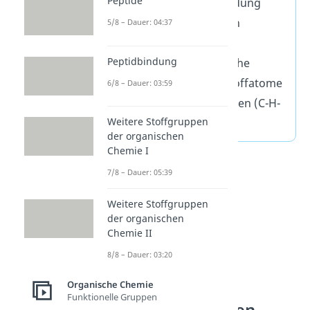
Peptide
Eine organische Verbindung
kennzeichnet sich durch
5/8 – Dauer: 04:37
mehrere verknüpfte
Peptidbindung
Kohlenstoffatome, welche
überwiegend Wasserstoffatome
6/8 – Dauer: 03:59
als Reste gebunden haben (C-H-
Weitere Stoffgruppen
Einheiten).
der organischen
Chemie I
7/8 – Dauer: 05:39
Weitere Stoffgruppen
der organischen
Chemie II
8/8 – Dauer: 03:20
Organische Chemie
Funktionelle Gruppen
Stoffeigenschaften