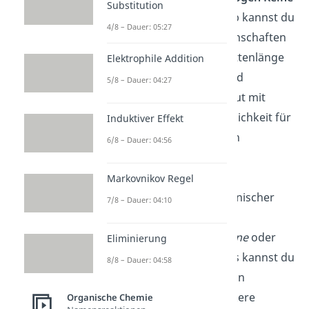
Substitution
nimmt
jedoch
ab
. Deshalb kannst du
4/8 – Dauer: 05:27
den Unterschied der Eigenschaften
vor allem bei kleinerer Kettenlänge
Elektrophile Addition
besser erkennen.
Während
5/8 – Dauer: 04:27
Methanol
(CH
OH) sich gut mit
3
Wasser mischt, ist die Löslichkeit für
Induktiver Effekt
Butanol (C
H
OH) deutlich
6/8 – Dauer: 04:56
4
9
schlechter.
Markovnikov Regel
Auch die
Reaktivität
organischer
7/8 – Dauer: 04:10
Verbindungen wird durch
Heteroatome, wie
Halogene
oder
Eliminierung
Sauerstoff
, verändert. Das kannst du
8/8 – Dauer: 04:58
am Beispiel von Bromethan
erkennen. Durch die stärkere
Organische Chemie