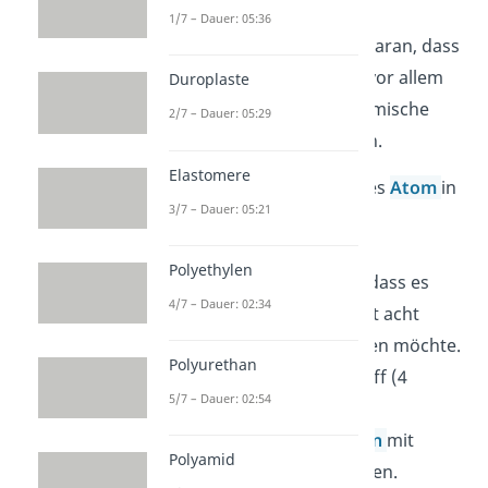
Es gibt viele organische
1/7 – Dauer: 05:36
Verbindungen. Das liegt daran, dass
das Element Kohlenstoff vor allem
Duroplaste
mit sich selbst stabile chemische
2/7 – Dauer: 05:29
Bindungen eingehen kann.
Elastomere
Grundlegend möchte jedes
Atom
in
3/7 – Dauer: 05:21
einem
Molekül
die
Edelgaskonfiguration
Polyethylen
erreichen. Das bedeutet, dass es
4/7 – Dauer: 02:34
einen stabilen Zustand mit acht
Valenzelektronen erreichen möchte.
Polyurethan
Demnach kann Kohlenstoff (4
5/7 – Dauer: 02:54
Valenzelektronen) vier
Elektronenpaarbindungen
mit
Polyamid
weiteren Partnern eingehen.