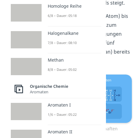
homologen Reihe ebenfalls steigt.
Homologe Reihe
Die Alkane
Methan
(ein C-Atom) bis
6/8 – Dauer: 05:18
Butan (vier C-Atome) sind zum
Halogenalkane
Beispiel bei Normalbedingungen
Gase, wohingegen sie ab fünf
7/8 – Dauer: 08:10
Kohlenstoffatomen (Pentan) bereits
Methan
flüssig werden.
8/8 – Dauer: 05:02
Organische Chemie
Aromaten
Aromaten I
1/6 – Dauer: 05:22
Physikalische Eigenschaften
Aromaten II