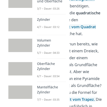
und Oberfläche
oder
Trapez
benötigen.
3/7 – Dauer: 03:26
Spezialfall ist die
quadratische
Zylinder
Pyramide
, die den
Flächeninhalt vom Quadrat
4/7 – Dauer: 03:12
als Grundfläche hat.
Volumen
Super! Du weißt nun bereits, wie
Zylinder
du Pyramiden mit einem Dreieck,
5/7 – Dauer: 04:33
einem Quadrat oder einem
Oberfläche
Parallelogramm als Grundfläche
Zylinder
berechnen kannst. Aber wie
6/7 – Dauer: 03:54
berechnest du nun eine Pyramide
mit einem Trapez als Grundfläche?
Mantelfläche
Dazu brauchst du die Formel für
Zylinder
den
Flächeninhalt vom Trapez.
Die
7/7 – Dauer: 03:35
erklären wir dir ausführlich in