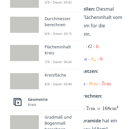
5/8 – Dauer: 03:42
Formel aufstellen:
Diesmal
setzt du den Flächeninhalt vom
Durchmesser
berechnen
Parallelogramm für die
Grundfläche ein.
6/8 – Dauer: 03:15
Flächeninhalt
Kreis
7/8 – Dauer: 04:26
Angaben einsetzen:
Kreisfläche
8/8 – Dauer: 03:40
Ergebnis ausrechnen:
Geometrie
Kreis
Gradmaß und
Die
vierseitige Pyramide
hat ein
Bogenmaß