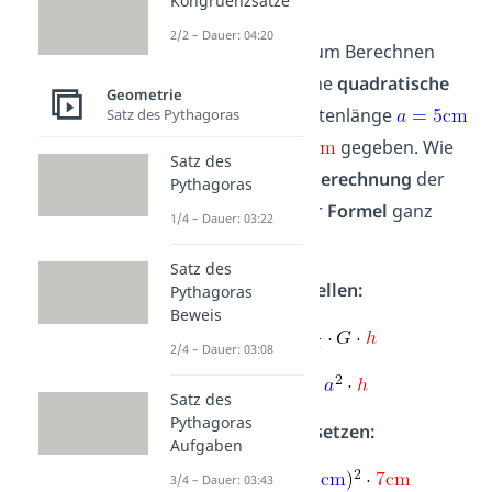
Beispiel
Kongruenzsätze
2/2 – Dauer: 04:20
Hier haben wir zum Berechnen
vom
Volumen
eine
quadratische
Geometrie
Pyramide
mit Seitenlänge
Satz des Pythagoras
und Höhe
gegeben. Wie
Satz des
immer geht die
Berechnung
der
Pythagoras
Pyramide
mit der
Formel
ganz
1/4 – Dauer: 03:22
schnell.
Satz des
Formel aufstellen:
Pythagoras
Beweis
2/4 – Dauer: 03:08
Satz des
Pythagoras
Angaben einsetzen:
Aufgaben
3/4 – Dauer: 03:43