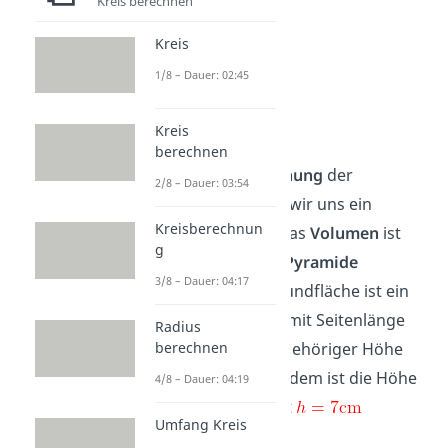
Kreis berechnen
Kreis
1/8 – Dauer: 02:45
Beispiel
Kreis
Auch zu dieser
berechnen
Volumenberechnung
der
2/8 – Dauer: 03:54
Pyramide
sehen wir uns ein
Kreisberechnun
Beispiel an. Für das
Volumen
ist
g
eine
vierseitige Pyramide
3/8 – Dauer: 04:17
gegeben. Die Grundfläche ist ein
Parallelogramm mit Seitenlänge
Radius
und zugehöriger Höhe
berechnen
. Außerdem ist die Höhe
4/8 – Dauer: 04:19
der Pyramide mit
Umfang Kreis
angegeben.