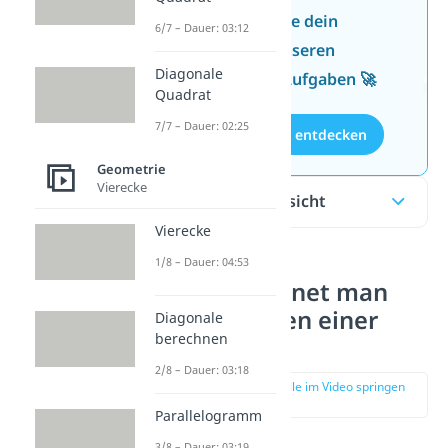
Jetzt neu: Teste dein
6/7 – Dauer: 03:12
Wissen mit unseren
Diagonale
kostenlosen Aufgaben 🚀
Quadrat
7/7 – Dauer: 02:25
Aufgaben entdecken
Geometrie
Vierecke
Inhaltsübersicht
Vierecke
1/8 – Dauer: 04:53
Wie berechnet man
das Volumen einer
Diagonale
berechnen
Pyramide?
2/8 – Dauer: 03:18
zur Stelle im Video springen
(00:11)
Parallelogramm
3/8 – Dauer: 03:19