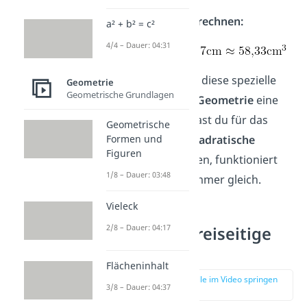
Ergebnis ausrechnen:
a² + b² = c²
4/4 – Dauer: 04:31
Tatsächlich spielt diese spezielle
Geometrie
Geometrische Grundlagen
Pyramide
in der
Geometrie
eine
wichtige Rolle. Hast du für das
Geometrische
Formen und
Volumen
eine
quadratische
Figuren
Pyramide
gegeben, funktioniert
1/8 – Dauer: 03:48
das Berechnen immer gleich.
Vieleck
2/8 – Dauer: 04:17
Volumen dreiseitige
Pyramide
Flächeninhalt
zur Stelle im Video springen
3/8 – Dauer: 04:37
(02:05)