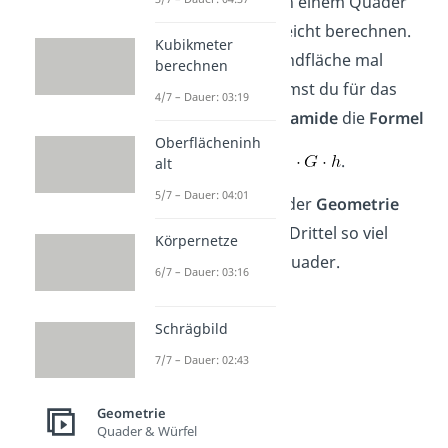
Das Volumen von einem Quader
kannst du aber leicht berechnen.
Kubikmeter
Es gilt dabei Grundfläche mal
berechnen
Höhe. So bekommst du für das
4/7 – Dauer: 03:19
Volumen
der
Pyramide
die
Formel
Oberflächeninh
.
alt
5/7 – Dauer: 04:01
Die
Pyramide
in der
Geometrie
umfasst also ein Drittel so viel
Körpernetze
Wasser wie ein Quader.
6/7 – Dauer: 03:16
Schrägbild
7/7 – Dauer: 02:43
Geometrie
Quader & Würfel