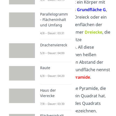
Eine
Pyramide
ist ein Körper mit
einem
Vieleck
als
Grundfläche G
,
Parallelogramm
zum Beispiel ein Dreieck oder ein
- Flächeninhalt
Quadrat. Die Seitenflächen der
und Umfang
Pyramide sind immer
Dreiecke
, die
4/8 – Dauer: 03:31
oben zu einer Spitze
Drachenviereck
zusammenlaufen. All diese
5/8 – Dauer: 04:00
Dreiecke zusammen heißen
Mantelfläche
. Den Abstand der
Raute
Spitze von der Grundfläche nennst
6/8 – Dauer: 04:20
du
Höhe h der Pyramide
.
Hier siehst du eine Pyramide, die
Haus der
als Grundfläche ein Quadrat hat.
Vierecke
Die
Seitenlänge
des Quadrats
7/8 – Dauer: 03:30
kannst du mit
a
bezeichnen.
Flächeninhalt