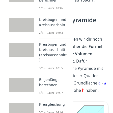
Volumen
von genau 168cm³.
berechnen
1/6 – Dauer: 03:46
Volumen Pyramide
Kreisbogen und
Kreisausschnitt
Formel
2/6 – Dauer: 02:43
Zum Schluss wollen wir dir noch
Kreisbogen und
kurz erklären, woher die
Formel
Kreisausschnitt
für das
Pyramide Volumen
(Kreisausschnitt
)
eigentlich kommt. Dafür
vergleichst du eine Pyramide mit
3/6 – Dauer: 02:55
einem Quader. Dieser Quader
Bogenlänge
muss die gleiche Grundfläche
berechnen
und die gleiche Höhe
h
haben.
4/6 – Dauer: 02:07
Kreisgleichung
5/6 – Dauer: 04:44