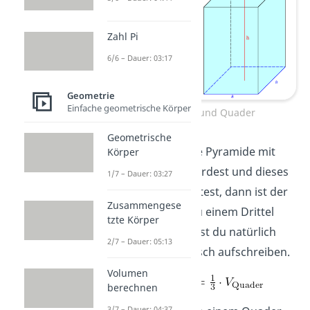
Zahl Pi
6/6 – Dauer: 03:17
Geometrie
Einfache geometrische Körper
Pyramide und Quader
Geometrische
Wenn du jetzt die Pyramide mit
Körper
Wasser füllen würdest und dieses
1/7 – Dauer: 03:27
Wasser umschüttest, dann ist der
Zusammengese
Quader genau zu einem Drittel
tzte Körper
gefüllt. Das kannst du natürlich
2/7 – Dauer: 05:13
auch mathematisch aufschreiben.
Volumen
berechnen
3/7 – Dauer: 04:37