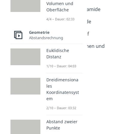
Volumen und
Dauer: 04:42
Mantelfläche Pyramide
Oberfläche
Dauer: 01:49
4/4 – Dauer: 02:33
Volumen Pyramide
Dauer: 04:25
Geometrie
Pyramidenstumpf
Abstandsrechnung
Dauer: 04:24
Tetraeder - Volumen und
Euklidische
Oberfläche
Distanz
Dauer: 04:04
1/10 – Dauer: 04:03
Dreidimensiona
les
Koordinatensyst
em
2/10 – Dauer: 03:32
Abstand zweier
Punkte