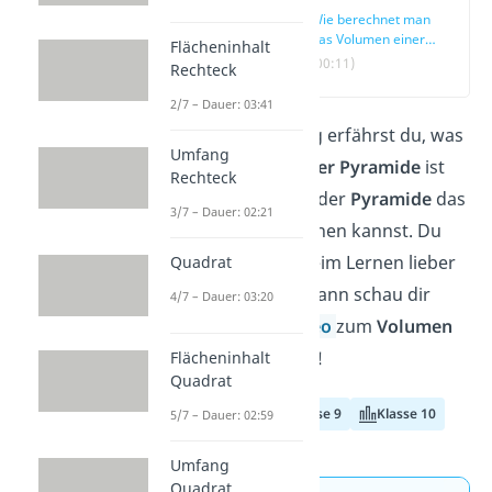
Wie berechnet man
das Volumen einer
Flächeninhalt
Pyramide?
(00:11)
Rechteck
2/7 – Dauer: 03:41
In diesem Beitrag erfährst du, was
Umfang
das
Volumen einer Pyramide
ist
Rechteck
und wie du bei jeder
Pyramide
das
3/7 – Dauer: 02:21
Volumen
berechnen kannst. Du
möchtest dich beim Lernen lieber
Quadrat
zurücklehnen? Dann schau dir
4/7 – Dauer: 03:20
gleich unser
Video
zum
Volumen
der
Pyramide
an!
Flächeninhalt
Quadrat
Klasse 8
Klasse 9
Klasse 10
5/7 – Dauer: 02:59
Umfang
Quadrat