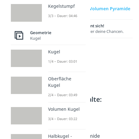
Kegelstumpf
zur Videoseite: Volumen Pyramide
3/3 – Dauer: 04:46
Lernen lohnt sich!
Entdecke hier deine Chancen.
Geometrie
Kugel
Kugel
1/4 – Dauer: 03:01
Oberfläche
Kugel
2/4 – Dauer: 03:49
Weitere Inhalte:
Geometrie
Volumen Kugel
Pyramide
3/4 – Dauer: 03:22
Pyramide
Dauer: 04:49
Oberfläche Pyramide
Halbkugel -