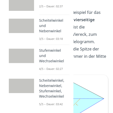
Pyramide
2/5 – Dauer: 02:37
Unser nächstes Beispiel für das
Volumen
ist eine
vierseitige
Scheitelwinkel
und
Pyramide
. Dabei ist die
Nebenwinkel
Grundfläche ein Viereck, zum
3/5 – Dauer: 03:18
Beispiel ein Parallelogramm.
Außerdem muss die Spitze der
Stufenwinkel
und
Pyramide nicht immer in der Mitte
Wechselwinkel
liegen.
4/5 – Dauer: 02:27
Scheitelwinkel,
Nebenwinkel,
Stufenwinkel,
Wechselwinkel
5/5 – Dauer: 03:42