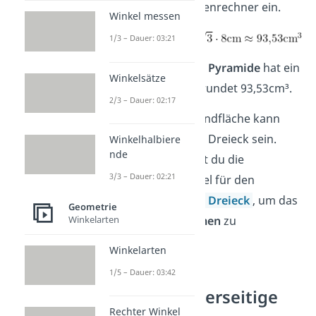
deinen Taschenrechner ein.
Winkel messen
1/3 – Dauer: 03:21
Diese
dreiseitige Pyramide
hat ein
Winkelsätze
Volumen
von gerundet 93,53cm³.
2/3 – Dauer: 02:17
Hinweis:
Die Grundfläche kann
auch ein anderes Dreieck sein.
Winkelhalbiere
nde
Dann verwendest du die
3/3 – Dauer: 02:21
allgemeine Formel für den
Flächeninhalt im Dreieck
, um das
Geometrie
Pyramidenvolumen
zu
Winkelarten
bestimmen.
Winkelarten
1/5 – Dauer: 03:42
Volumen vierseitige
Rechter Winkel