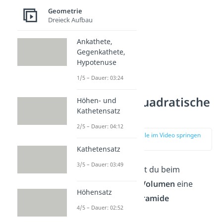
Geometrie
Dreieck Aufbau
Ankathete,
Gegenkathete,
Hypotenuse
1/5 – Dauer: 03:24
Volumen quadratische
Höhen- und
Kathetensatz
Pyramide
2/5 – Dauer: 04:12
zur Stelle im Video springen
(00:45)
Kathetensatz
3/5 – Dauer: 03:49
Ganz häufig sollst du beim
Berechnen vom
Volumen
eine
Höhensatz
quadratische Pyramide
4/5 – Dauer: 02:52
betrachten.