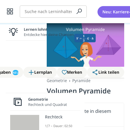
Suche
Neu: Karriere
Lernen lohnt sich!
Entdecke hier deine Chancen.
gaben
Lernplan
Merken
Link teilen
NEU
Geometrie
Pyramide
Volumen Pyramide
Geometrie
Rechteck und Quadrat
Wichtige Inhalte in diesem
Rechteck
Video
1/7 – Dauer: 02:50