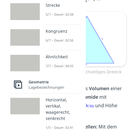
Strecke
5/7 – Dauer: 02:58
Kongruenz
6/7 – Dauer: 02:56
Ähnlichkeit
7/7 – Dauer: 04:55
Grundfläche gleichseitiges Dreieck
Geometrie
Lagebezeichnungen
Berechne nun das
Volumen
einer
dreiseitigen Pyramide
mit
Horizontal,
Seitenlänge
und Höhe
vertikal,
waagerecht,
.
senkrecht
Formel aufstellen:
Mit dem
1/5 – Dauer: 02:41