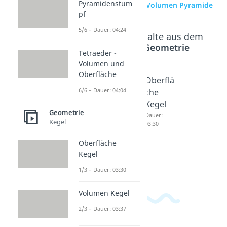
Pyramidenstum
zur Videoseite: Volumen Pyramide
pf
5/6 – Dauer: 04:24
Beliebte Inhalte aus dem
Bereich
Geometrie
Tetraeder -
Volumen und
Oberfläche
Pyrami
Tetraed
Oberflä
6/6 – Dauer: 04:04
denstu
er -
che
mpf
Volume
Kegel
Geometrie
Dauer:
n und
Dauer:
Kegel
04:24
03:30
Oberflä
che
Oberfläche
Dauer:
Kegel
04:04
1/3 – Dauer: 03:30
Volumen Kegel
2/3 – Dauer: 03:37