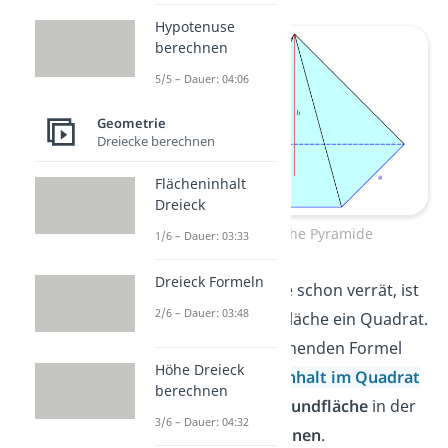
Hypotenuse
berechnen
5/5 – Dauer: 04:06
Geometrie
Dreiecke berechnen
Flächeninhalt
Dreieck
Quadratische Pyramide
1/6 – Dauer: 03:33
Dreieck Formeln
Wie dir der Name schon verrät, ist
2/6 – Dauer: 03:48
dabei die Grundfläche ein Quadrat.
Mit der entsprechenden Formel
Höhe Dreieck
für den
Flächeninhalt im Quadrat
berechnen
kannst du die
Grundfläche
in der
3/6 – Dauer: 04:32
Pyramide berechnen
.