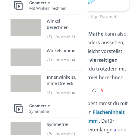
Geometrie
Mit Winkeln rechnen
Volumen vierseitige Pyramide
Winkel
berechnen
Eine
Pyramide
in
Mathe
kann also
1/3 – Dauer: 03:53
auch ein wenig anders aussehen,
Winkelsumme
als du dir das vielleicht vorstellst.
Das
Volumen
der
vierseitigen
2/3 – Dauer: 03:14
Pyramide
kannst du trotzdem mit
Innenwinkelsu
der normalen
Formel
berechnen.
mme Dreieck
3/3 – Dauer: 03:10
Die
Grundfläche
bestimmst du mit
Geometrie
Symmetrie
der Formel für den
Flächeninhalt
vom Parallelogramm
. Dafür
Symmetrie
brauchst du die Seitenlänge
a
und
1/5 – Dauer: 03:03