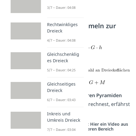
3/7 – Dauer: 04:08
Wichtige Formeln zur
Rechtwinkliges
Dreieck
Pyramide
4/7 – Dauer: 04:08
Volumen:
Gleichschenklig
Mantelfläche:
es Dreieck
5/7 – Dauer: 04:25
Oberfläche:
Gleichseitiges
Dreieck
Wie du von
anderen Pyramiden
6/7 – Dauer: 03:43
das Volumen ausrechnest, erfährst
du jetzt!
Inkreis und
Umkreis Dreieck
Studyflix vernetzt: Hier ein Video aus
einem anderen Bereich
7/7 – Dauer: 03:04