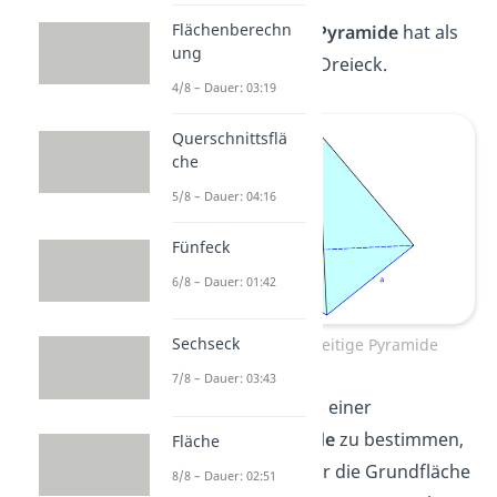
Flächenberechn
Eine
dreiseitige Pyramide
hat als
ung
Grundfläche ein Dreieck.
4/8 – Dauer: 03:19
Querschnittsflä
che
5/8 – Dauer: 04:16
Fünfeck
6/8 – Dauer: 01:42
Sechseck
Volumen dreiseitige Pyramide
7/8 – Dauer: 03:43
Um das
Volumen
einer
Dreieckspyramide
zu bestimmen,
Fläche
berechnest du für die Grundfläche
8/8 – Dauer: 02:51