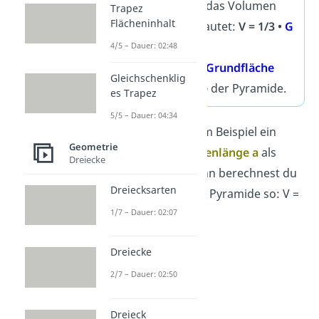
Die Formel für das Volumen
Trapez
Flächeninhalt
der Pyramide lautet:
V = 1/3 •
G
•
h
4/5 – Dauer: 02:48
Dabei ist
G
die
Grundfläche
Gleichschenklig
und
h
die
Höhe
der Pyramide.
es Trapez
5/5 – Dauer: 04:34
Tipp:
Hast du zum Beispiel ein
Geometrie
Quadrat mit
Seitenlänge a
als
Dreiecke
Grundfläche, dann berechnest du
Dreiecksarten
das Volumen der Pyramide so: V =
1/3 •
a
•
a
•
h
.
1/7 – Dauer: 02:07
Dreiecke
2/7 – Dauer: 02:50
Dreieck