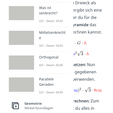
gleichseitigen Dreieck als
Was ist
Grundfläche ergibt sich eine
senkrecht?
Formel, mit der du für die
2/5 – Dauer: 03:42
dreiseitige Pyramide
das
Volumen
berechnen kannst.
Mittelsenkrecht
e
3/5 – Dauer: 03:03
Orthogonal
Angaben einsetzen:
Nun
4/5 – Dauer: 03:46
kannst du die gegebenen
Zahlenwerte verwenden.
Parallele
Geraden
5/5 – Dauer: 04:50
Ergebnis ausrechnen:
Zum
Geometrie
Schluss tippst du alles in
Winkel Grundlagen