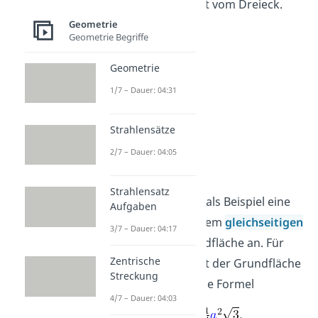
den Flächeninhalt vom Dreieck.
Geometrie
Geometrie Begriffe
Geometrie
1/7 – Dauer: 04:31
Strahlensätze
2/7 – Dauer: 04:05
Beispiel
Strahlensatz
Schauen wir uns als Beispiel eine
Aufgaben
Pyramide mit einem
gleichseitigen
3/7 – Dauer: 04:17
Dreieck
als Grundfläche an. Für
Zentrische
den Flächeninhalt der Grundfläche
Streckung
verwendest du die Formel
4/7 – Dauer: 04:03