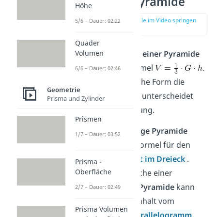
Volumen Pyramide
Höhe
zur Stelle im Video springen
5/6 – Dauer: 02:22
(04:00)
Quader
Für das
Volumen einer Pyramide
Volumen
gilt die Grundformel
.
6/6 – Dauer: 02:46
Je nachdem, welche Form die
Geometrie
Grundfläche hat, unterscheidet
Prisma und Zylinder
sich die Berechnung.
Prismen
Eine
dreiseitige Pyramide
1/7 – Dauer: 03:52
braucht die Formel für den
Flächeninhalt im Dreieck
.
Prisma -
Oberfläche
Die Grundfläche einer
vierseitigen Pyramide
kann
2/7 – Dauer: 02:49
den Flächeninhalt vom
Prisma Volumen
Rechteck
,
Parallelogramm