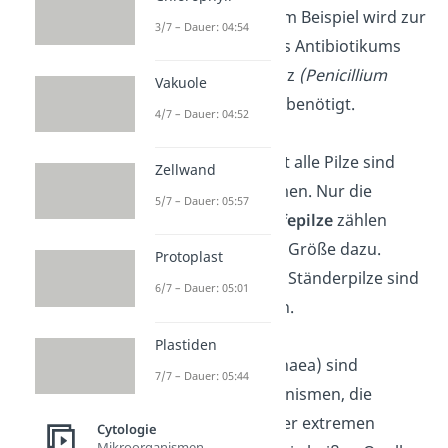
Bedeutung. Zum Beispiel wird zur
3/7 – Dauer: 04:54
Herstellung des Antibiotikums
Penicillin ein Pilz
(Penicillium
Vakuole
chrysogenum)
benötigt.
4/7 – Dauer: 04:52
Übrigens:
Nicht alle
Pilze
sind
Zellwand
Mikroorganismen. Nur die
5/7 – Dauer: 05:57
einzelligen Hefepilze
zählen
aufgrund ihrer Größe dazu.
Protoplast
Schimmel- und Ständerpilze sind
6/7 – Dauer: 05:01
keine Mikroben.
Plastiden
Archaeen
(Archaea) sind
7/7 – Dauer: 05:44
einzellige Organismen, die
besonders unter extremen
Cytologie
Mikroorganismen