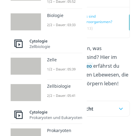
1/2 – Dauer: 05:52
Biologie
Was sind
Mikroorganismen?
2/2 – Dauer: 03:33
(00:13)
Cytologie
Zellbiologie
Du möchtest wissen, was
Mikroorganismen
sind? Hier im
Zelle
Beitrag und im
Video
erfährst du
1/2 – Dauer: 05:39
alles über die kleinen Lebewesen, die
sogar in unseren Körpern leben!
Zellbiologie
2/2 – Dauer: 05:41
Inhaltsübersicht
Cytologie
Prokaryoten und Eukaryoten
Prokaryoten