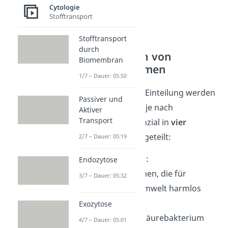
Cytologie
Stofftransport
Stofftransport
durch
Risikogruppen von
Biomembran
Mikroorganismen
1/7 – Dauer: 05:50
Für eine genauere Einteilung werden
Passiver und
Mikroorganismen
je nach
Aktiver
Transport
Gefährdungspotenzial in
vier
Risikogruppen
eingeteilt:
2/7 – Dauer: 05:19
Risikogruppe 1
:
Endozytose
Mikroorganismen, die für
3/7 – Dauer: 05:32
Mensch und Umwelt harmlos
sind.
Exozytose
Beispiel
: Milchsäurebakterium
4/7 – Dauer: 05:01