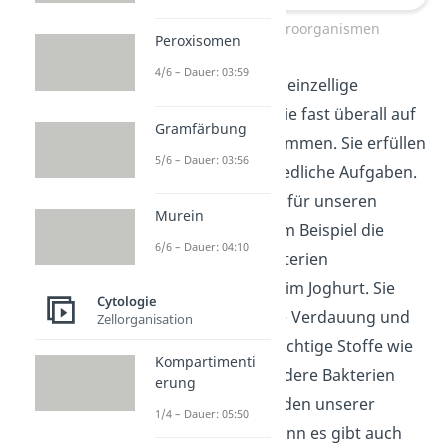
Arten von Mikroorganismen
Peroxisomen
4/6 – Dauer: 03:59
Bakterien
sind einzellige
Organismen, die fast überall auf
Gramfärbung
der Erde vorkommen. Sie erfüllen
5/6 – Dauer: 03:56
sehr unterschiedliche Aufgaben.
Einige sind gut für unseren
Murein
Körper, wie zum Beispiel die
6/6 – Dauer: 04:10
Milchsäurebakterien
(Lactobacillus)
im Joghurt. Sie
Cytologie
fördern unsere Verdauung und
Zellorganisation
produzieren wichtige Stoffe wie
Kompartimenti
Milchsäure. Andere Bakterien
erung
hingegen schaden unserer
1/4 – Dauer: 05:50
Gesundheit, denn es gibt auch