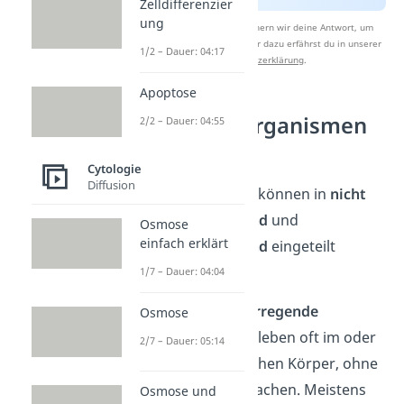
Zelldifferenzier
ung
Nach Beantwortung speichern wir deine Antwort, um
Studyflix zu verbessern. Mehr dazu erfährst du in unserer
1/2 – Dauer: 04:17
Datenschutzerklärung
.
Apoptose
Sind Mikroorganismen
2/2 – Dauer: 04:55
gefährlich?
Cytologie
Diffusion
Mikroorganismen
können in
nicht
krankheitserregend
und
Osmose
einfach erklärt
krankheitserregend
eingeteilt
werden.
1/7 – Dauer: 04:04
Nicht krankheitserregende
Osmose
Mikroorganismen
leben oft im oder
2/7 – Dauer: 05:14
auf dem menschlichen Körper, ohne
Schaden zu verursachen. Meistens
Osmose und