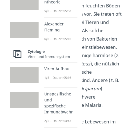
ntheorie
hauptsächlich in feuchten Böden
5/6 – Dauer: 05:38
und Gewässern vor. Sie treten oft
als Parasiten bei Tieren und
Alexander
Fleming
Menschen auf. Als solche
ernähren sie sich von Bakterien
6/6 – Dauer: 05:16
und anderen Kleinstlebewesen.
Cytologie
Dabei gibt es einige harmlose (z.
Viren und Immunsystem
B.
Amoeba proteus
), die nützlich
Viren Aufbau
für das ökologische
1/5 – Dauer: 05:16
Gleichgewicht sind. Andere (z. B.
Plasmodium falciparum
)
Unspezifische
verursachen schwere
und
Krankheiten wie Malaria.
spezifische
Immunabwehr
Viren
sind keine Lebewesen im
2/5 – Dauer: 04:43