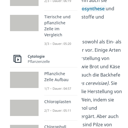
Ökosystem.
Denn auch sie
2/3 – Dauer: 06:19
betreiben
Photosynthese
und
stellen so Nährstoffe und
Tierische und
pflanzliche
Sauerstoff her.
Zelle im
Vergleich
Pilze
kommen sowohl als Ein- als
3/3 – Dauer: 05:20
auch Mehrzeller vor. Einige Arten
Cytologie
werden zur Herstellung von
Pflanzenzelle
Lebensmitteln wie Brot und Käse
Pflanzliche
verwendet. So auch die Backhefe
Zelle Aufbau
(Saccharomyces cerevisiae).
Sie
1/7 – Dauer: 04:57
ist wichtig für die Herstellung von
Brot, Bier und Wein, indem sie
Chloroplasten
Zucker zu Alkohol und
2/7 – Dauer: 05:11
Kohlendioxid vergärt. Aber auch
für die Medizin sind Pilze von
Chlorophyll