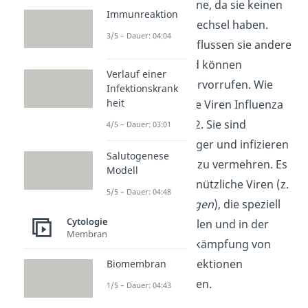
klassischen Sinne, da sie keinen
Immunreaktion
eigenen Stoffwechsel haben.
3/5 – Dauer: 04:04
Dennoch beeinflussen sie andere
Lebewesen und können
Verlauf einer
Krankheiten hervorrufen. Wie
Infektionskrank
heit
zum Beispiel die Viren Influenza
und SARS-CoV-2. Sie sind
4/5 – Dauer: 03:01
Krankheitserreger und infizieren
Salutogenese
Zellen, um sich zu vermehren. Es
Modell
gibt aber auch nützliche Viren (z.
5/5 – Dauer: 04:48
B.
Bakteriophagen
), die speziell
Cytologie
Bakterien befallen und in der
Membran
Medizin zur Bekämpfung von
bakteriellen Infektionen
Biomembran
erforscht werden.
1/5 – Dauer: 04:43