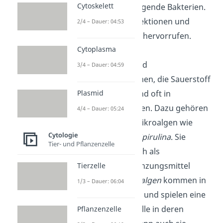
Cytoskelett
krankheitserregende Bakterien.
Sie können Infektionen und
2/4 – Dauer: 04:53
Entzündungen hervorrufen.
Cytoplasma
Mikroalgen
sind
3/4 – Dauer: 04:59
Mikroorganismen, die Sauerstoff
produzieren und oft in
Plasmid
Gewässern leben. Dazu gehören
4/4 – Dauer: 05:24
zum Beispiel Mikroalgen wie
Cytologie
Chlorella
und
Spirulina
. Sie
Tier- und Pflanzenzelle
werden oft auch als
Nahrungsergänzungsmittel
Tierzelle
genutzt.
Kieselalgen
kommen in
1/3 – Dauer: 06:04
Gewässern vor und spielen eine
wesentliche Rolle in deren
Pflanzenzelle