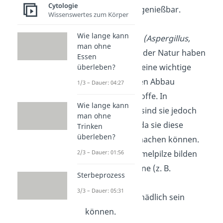
Cytologie
machen sie ungenießbar.
Wissenswertes zum Körper
Wie lange kann
Schimmelpilze
(Aspergillus,
man ohne
Penicillium):
In der Natur haben
Essen
Schimmelpilze eine wichtige
überleben?
Funktion für den Abbau
1/3 – Dauer: 04:27
organischer Stoffe. In
Wie lange kann
Lebensmitteln sind sie jedoch
man ohne
unerwünscht, da sie diese
Trinken
überleben?
ungenießbar machen können.
2/3 – Dauer: 01:56
Manche Schimmelpilze bilden
außerdem Toxine (z. B.
Sterbeprozess
Aflatoxine), die
3/3 – Dauer: 05:31
gesundheitsschädlich sein
können.