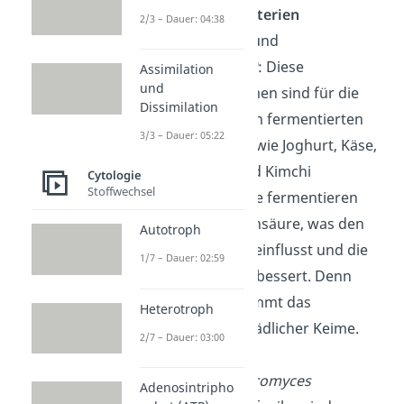
Milchsäurebakterien
2/3 – Dauer: 04:38
(Lac
tobacillus
und
Streptococcus)
: Diese
Assimilation
und
Mikroorganismen sind für die
Dissimilation
Herstellung von fermentierten
3/3 – Dauer: 05:22
Lebensmitteln wie Joghurt, Käse,
Sauerkraut und Kimchi
Cytologie
Stoffwechsel
unerlässlich. Sie fermentieren
Zucker zu Milchsäure, was den
Autotroph
Geschmack beeinflusst und die
1/7 – Dauer: 02:59
Haltbarkeit verbessert. Denn
Milchsäure hemmt das
Heterotroph
Wachstum schädlicher Keime.
2/7 – Dauer: 03:00
Hefen
(Saccharomyces
Adenosintripho