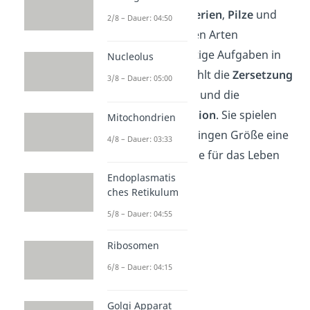
Gruppen wie
Bakterien
,
Pilze
und
2/8 – Dauer: 04:50
Algen
. Die einzelnen Arten
übernehmen wichtige Aufgaben in
Nucleolus
der Natur. Dazu zählt die
Zersetzung
3/8 – Dauer: 05:00
organischer Stoffe und die
Sauerstoffproduktion
. Sie spielen
Mitochondrien
also trotz ihrer geringen Größe eine
4/8 – Dauer: 03:33
entscheidende Rolle für das Leben
auf der Erde.
Endoplasmatis
ches Retikulum
5/8 – Dauer: 04:55
Ribosomen
6/8 – Dauer: 04:15
Golgi Apparat