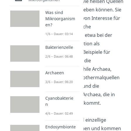
Bedingungen wie heißen Quellen
oder Salzseen leben können. Sie
Was sind
sind vor allem von Interesse für
Mikroorganism
en?
biotechnologische
1/6 – Dauer: 03:14
Anwendungen, etwa bei der
Methanproduktion als
Bakterienzelle
Energiequelle. Beispiele für
2/6 – Dauer: 06:48
Archaeen sind: die
Hyperthermophile Archaea,
Archaeen
welche in Hydrothermalquellen
3/6 – Dauer: 06:20
zu finden sind und die
Methanogene Archaea, die in
Cyanobakterie
Reisfeldern vorkommt.
n
4/6 – Dauer: 02:49
Protozoen
sind einzellige
Endosymbionte
Mikroorganismen und kommen