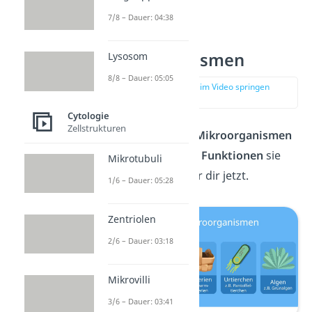
7/8 – Dauer: 04:38
Arten von
Mikroorganismen
Lysosom
8/8 – Dauer: 05:05
zur Stelle im Video springen
(00:38)
Cytologie
Zellstrukturen
Welche Arten von
Mikroorganismen
es gibt und welche
Funktionen
sie
Mikrotubuli
haben, erklären wir dir jetzt.
1/6 – Dauer: 05:28
Zentriolen
2/6 – Dauer: 03:18
Mikrovilli
3/6 – Dauer: 03:41