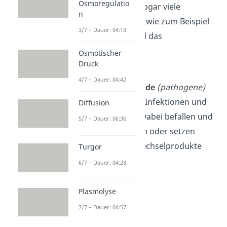
Osmoregulatio
unterstützen
sie sogar viele
n
Körperfunktionen, wie zum Beispiel
3/7 – Dauer: 04:13
die
Verdauung
und das
Immunsystem
.
Osmotischer
Druck
Stattdessen lösen
4/7 – Dauer: 04:42
krankheitserregende
(pathogene)
Mikroorganismen
Infektionen und
Diffusion
Krankheiten
aus. Dabei befallen und
5/7 – Dauer: 06:36
zerstören sie Zellen oder setzen
schädliche
Stoffwechselprodukte
Turgor
frei.
6/7 – Dauer: 04:28
Plasmolyse
7/7 – Dauer: 04:57