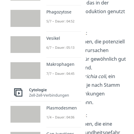
(Lactobacillus),
das in der
Lebensmittelproduktion genutzt
Phagozytose
wird.
5/7 – Dauer: 04:52
Risikogruppe 2
:
Vesikel
Mikroorganismen, die potenziell
6/7 – Dauer: 05:13
Krankheiten verursachen
können, aber für gewöhnlich gut
Makrophagen
behandelbar sind.
7/7 – Dauer: 04:45
Beispiel: Escherichia coli
, ein
Bakterium, das je nach Stamm
Cytologie
Durchfallerkrankungen
Zell-Zell-Verbindungen
verursachen kann.
Plasmodesmen
Risikogruppe 3
:
1/4 – Dauer: 04:06
Mikroorganismen, die eine
erhebliche Gesundheitsgefahr
Gap Junctions