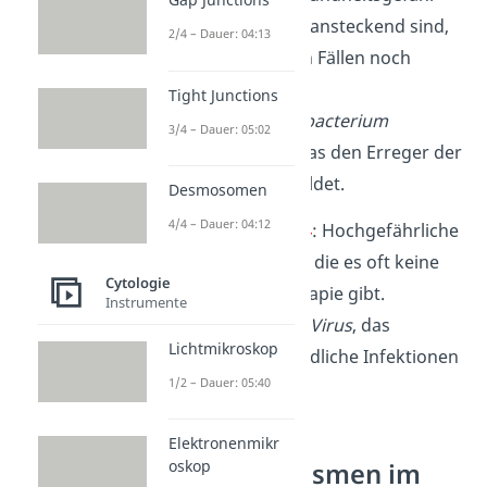
darstellen und ansteckend sind,
2/4 – Dauer: 04:13
jedoch in vielen Fällen noch
behandelbar.
Tight Junctions
Beispiel: Mycobacterium
3/4 – Dauer: 05:02
tuberculosis
, das den Erreger der
Tuberkulose bildet.
Desmosomen
4/4 – Dauer: 04:12
Risikogruppe 4
: Hochgefährliche
Erreger, gegen die es oft keine
Cytologie
wirksame Therapie gibt.
Instrumente
Beispiel: Ebola-Virus
, das
Lichtmikroskop
schwere, oft tödliche Infektionen
1/2 – Dauer: 05:40
verursacht.
Elektronenmikr
oskop
Mikroorganismen im