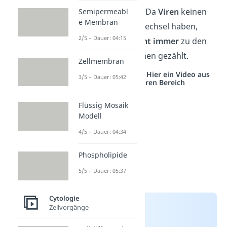
Gut zu wissen:
Da
Viren
keinen
Semipermeabl
e Membran
eigenen Stoffwechsel haben,
2/5 – Dauer: 04:15
werden sie
nicht immer
zu den
Mikroorganismen gezählt.
Zellmembran
Studyflix vernetzt: Hier ein Video aus
3/5 – Dauer: 05:42
einem anderen Bereich
Flüssig Mosaik
Modell
4/5 – Dauer: 04:34
Phospholipide
5/5 – Dauer: 05:37
Cytologie
Zellvorgänge