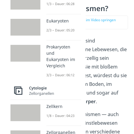
Was sind
1/3 – Dauer: 06:28
Mikroorganismen?
zur Stelle im Video springen
Eukaryoten
(00:13)
2/3 – Dauer: 05:20
Mikroorganismen
sind
Prokaryoten
mikroskopisch kleine Lebewesen, die
und
einzellig oder mehrzellig sein
Eukaryoten im
Vergleich
können. Wenn du sie mit bloßem
Auge sehen könntest, würdest du sie
3/3 – Dauer: 06:12
überall
finden — im Boden, im
Cytologie
Wasser, in der Luft und sogar auf
Zellorganellen
und in unserem
Körper
.
Zellkern
Zu den Mikroorganismen — auch
1/8 – Dauer: 04:23
Mikroben oder Kleinstlebewesen
genannt — gehören verschiedene
Zellorganellen