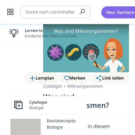
Suche
Neu: Karriere
Lernen lohnt sich!
Entdecke hier deine Chancen.
Lernplan
Merken
Link teilen
Cytologie
Mikroorganismen
Was sind
Cytologie
Mikroorganismen?
Biologie
Basiskonzepte
Wichtige Inhalte in diesem
Biologie
Video