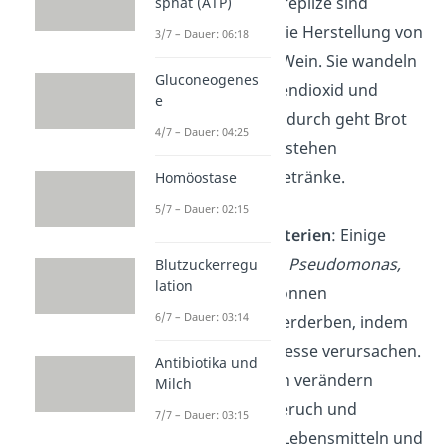
cerevisiae):
Hefepilze sind
sphat (ATP)
essenziell für die Herstellung von
3/7 – Dauer: 06:18
Brot, Bier und Wein. Sie wandeln
Gluconeogenes
Zucker in Kohlendioxid und
e
Alkohol um. Dadurch geht Brot
4/7 – Dauer: 04:25
auf bzw. es entstehen
alkoholische Getränke.
Homöostase
5/7 – Dauer: 02:15
Verderbnisbakterien
: Einige
Bakterien (z. B.
Pseudomonas,
Blutzuckerregu
lation
Clostridium
) können
6/7 – Dauer: 03:14
Lebensmittel verderben, indem
sie Fäulnisprozesse verursachen.
Antibiotika und
Diese Bakterien verändern
Milch
Geschmack, Geruch und
7/7 – Dauer: 03:15
Aussehen von Lebensmitteln und