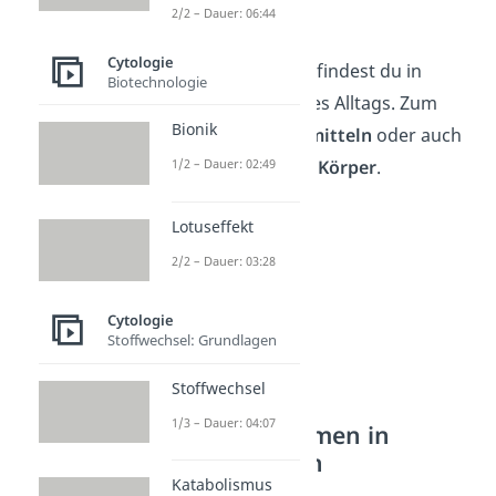
Alltag
2/2 – Dauer: 06:44
Cytologie
Mikroorganismen
findest du in
Biotechnologie
vielen Bereichen des Alltags. Zum
Bionik
Beispiel in
Lebensmitteln
oder auch
in deinem eigenen
Körper
.
1/2 – Dauer: 02:49
Lotuseffekt
2/2 – Dauer: 03:28
Cytologie
Stoffwechsel: Grundlagen
Stoffwechsel
1/3 – Dauer: 04:07
Mikroorganismen in
Lebensmitteln
Katabolismus