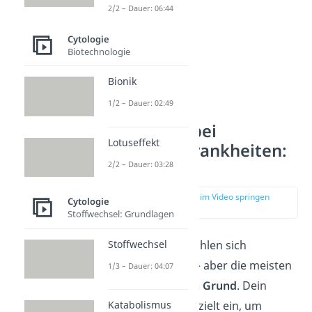
2/2 – Dauer: 06:44
Cytologie
Biotechnologie
Bionik
1/2 – Dauer: 02:49
Symptome bei
Lotuseffekt
Infektionskrankheiten:
2/2 – Dauer: 03:28
Ursachen
zur Stelle im Video springen
Cytologie
(01:58)
Stoffwechsel: Grundlagen
Stoffwechsel
Viele
Symptome
fühlen sich
unangenehm an — aber die meisten
1/3 – Dauer: 04:07
haben einen
guten Grund
. Dein
Katabolismus
Körper setzt sie gezielt ein, um