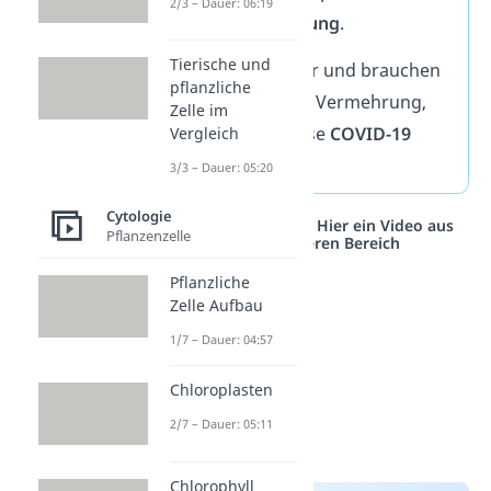
2/3 – Dauer: 06:19
Mandelentzündung
.
Tierische und
Viren
sind kleiner und brauchen
pflanzliche
Körperzellen zur Vermehrung,
Zelle im
wie beispielsweise
COVID-19
Vergleich
oder die
Grippe
.
3/3 – Dauer: 05:20
Cytologie
Studyflix vernetzt: Hier ein Video aus
Pflanzenzelle
einem anderen Bereich
Pflanzliche
Zelle Aufbau
1/7 – Dauer: 04:57
Chloroplasten
2/7 – Dauer: 05:11
Chlorophyll