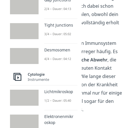
Tage
. Du kannst dich dabei schon
2/4 – Dauer: 04:13
deutlich besser fühlen, obwohl dein
Körper noch nicht vollständig erholt
Tight Junctions
ist.
3/4 – Dauer: 05:02
Gut zu wissen:
Dein Immunsystem
Desmosomen
„merkt“
sich den Erreger häufig. Es
4/4 – Dauer: 04:12
bildet eine
spezifische Abwehr
, die
dich bei einem erneuten Kontakt
Cytologie
schneller schützt. Wie lange dieser
Instrumente
Schutz anhält, ist von der Krankheit
Lichtmikroskop
abhängig — manchmal nur für einige
Monate, manchmal sogar für den
1/2 – Dauer: 05:40
Rest deines Lebens.
Elektronenmikr
oskop