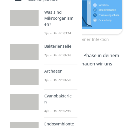
Was sind
Mikroorganism
en?
1/6 – Dauer: 03:14
Die 4 Phasen einer Infektion
Bakterienzelle
Was genau in jeder Phase in deinem
2/6 – Dauer: 06:48
Körper passiert, schauen wir uns
Archaeen
jetzt genauer an!
3/6 – Dauer: 06:20
Cyanobakterie
n
4/6 – Dauer: 02:49
Endosymbionte