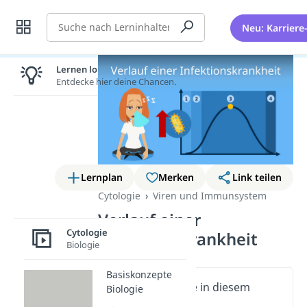
Suche
Neu: Karriere
Lernen lohnt sich!
Entdecke hier deine Chancen.
Lernplan
Merken
Link teilen
Cytologie
Viren und Immunsystem
Verlauf einer
Cytologie
Infektionskrankheit
Biologie
Basiskonzepte
Wichtige Inhalte in diesem
Biologie
Video