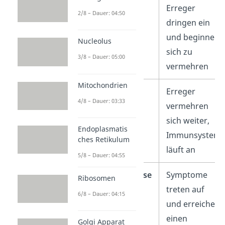
Infektion
Erreger
2/8 – Dauer: 04:50
dringen ein
und beginnen
Nucleolus
sich zu
3/8 – Dauer: 05:00
vermehren
Mitochondrien
Inkubationszeit
Erreger
4/8 – Dauer: 03:33
vermehren
sich weiter,
Endoplasmatis
Immunsystem
ches Retikulum
läuft an
5/8 – Dauer: 04:55
Erkrankungsphase
Symptome
Ribosomen
treten auf
6/8 – Dauer: 04:15
und erreichen
einen
Golgi Apparat