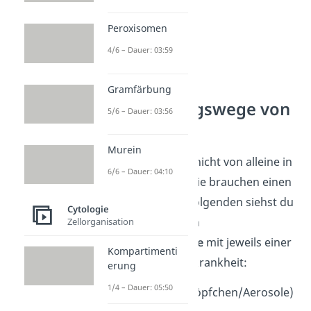
Peroxisomen
4/6 – Dauer: 03:59
Gramfärbung
Übertragungswege von
5/6 – Dauer: 03:56
Erregern
Murein
Erreger gelangen nicht von alleine in
6/6 – Dauer: 04:10
deinen Körper — sie brauchen einen
Weg dorthin. Im Folgenden siehst du
Cytologie
die fünf häufigsten
Zellorganisation
Übertragungswege
mit jeweils einer
Kompartimenti
typischen Beispielkrankheit:
erung
1/4 – Dauer: 05:50
Atemwege
(Tröpfchen/Aerosole)