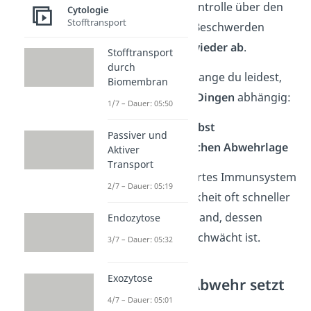
zunehmend die Kontrolle über den
Cytologie
Stofftransport
Erreger – und die Beschwerden
klingen langsam wieder ab
.
Stofftransport
durch
Wie stark und wie lange du leidest,
Biomembran
ist dabei von
zwei Dingen
abhängig:
1/7 – Dauer: 05:50
→ vom Erreger selbst
Passiver und
→ deiner persönlichen Abwehrlage
Aktiver
Transport
Wer ein gut trainiertes Immunsystem
2/7 – Dauer: 05:19
hat, kann die Krankheit oft schneller
bekämpfen als jemand, dessen
Endozytose
Körper gerade geschwächt ist.
3/7 – Dauer: 05:32
Exozytose
Gesundung: Abwehr setzt
sich durch
4/7 – Dauer: 05:01