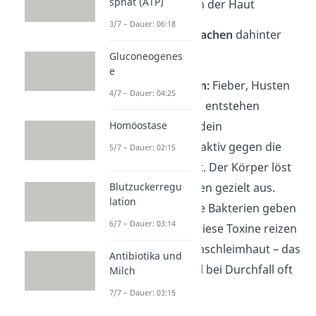
sphat (ATP)
Immunreaktion der Haut
3/7 – Dauer: 06:18
Die
zwei Hauptursachen
dahinter
sind:
Gluconeogenes
e
Immunreaktion:
Fieber, Husten
4/7 – Dauer: 04:25
und Schnupfen entstehen
Homöostase
dadurch, dass dein
Immunsystem aktiv gegen die
5/7 – Dauer: 02:15
Erreger kämpft. Der Körper löst
Blutzuckerregu
diese Reaktionen gezielt aus.
lation
Toxine:
Manche Bakterien geben
6/7 – Dauer: 03:14
Giftstoffe ab. Diese Toxine reizen
direkt die Darmschleimhaut – das
Antibiotika und
ist zum Beispiel bei Durchfall oft
Milch
der Fall.
7/7 – Dauer: 03:15