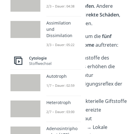
Erreger zu bekämpfen
. Andere
2/3 – Dauer: 04:38
entstehen durch
direkte Schäden
,
Assimilation
die Erreger anrichten.
und
Dissimilation
Hier siehst du, warum die
fünf
häufigsten Symptome
auftreten:
3/3 – Dauer: 05:22
Fieber
→ Botenstoffe des
Cytologie
Stoffwechsel
Immunsystems erhöhen die
Körpertemperatur
Autotroph
Husten
→ Reinigungsreflex der
1/7 – Dauer: 02:59
Atemwege
Durchfall
→ Bakterielle Giftstoffe
Heterotroph
(Toxine) oder gereizte
2/7 – Dauer: 03:00
Darmschleimhaut
Hautausschlag
→ Lokale
Adenosintripho