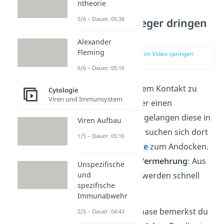
ntheorie
5/6 – Dauer: 05:38
Infektion: Erreger dringen
ein
Alexander
Fleming
zur Stelle im Video springen
(00:43)
6/6 – Dauer: 05:16
Alles beginnt mit dem Kontakt zu
Cytologie
Viren und Immunsystem
einem
Erreger
. Über einen
Übertragungsweg
gelangen diese in
Viren Aufbau
deinen Körper und suchen sich dort
1/5 – Dauer: 05:16
eine geeignete
Zelle
zum Andocken.
Dann beginnt die
Vermehrung
: Aus
Unspezifische
und
wenigen Erregern werden schnell
spezifische
viele.
Immunabwehr
In dieser frühen Phase bemerkst du
2/5 – Dauer: 04:43