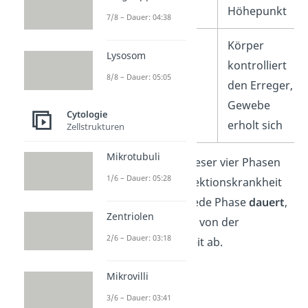
Höhepunkt
7/8 – Dauer: 04:38
Gesundung
Körper
Lysosom
kontrolliert
8/8 – Dauer: 05:05
den Erreger,
Gewebe
Cytologie
erholt sich
Zellstrukturen
Mikrotubuli
Die
Reihenfolge
dieser vier Phasen
1/6 – Dauer: 05:28
bleibt bei jeder Infektionskrankheit
gleich
. Wie lange jede Phase
dauert
,
Zentriolen
hängt jedoch stark von der
2/6 – Dauer: 03:18
jeweiligen Krankheit ab.
Mikrovilli
3/6 – Dauer: 03:41