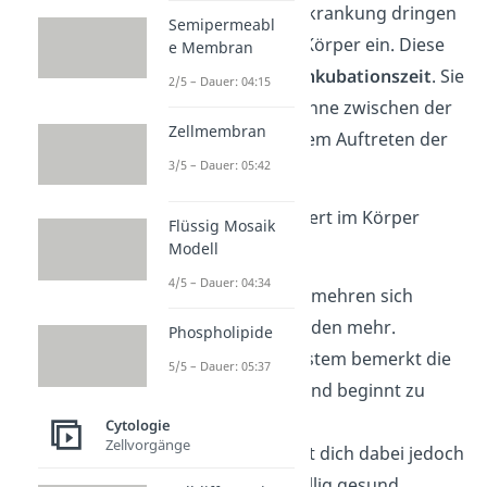
Zu Beginn einer Erkrankung dringen
Semipermeabl
Erreger in deinen Körper ein. Diese
e Membran
Phase nennst du
Inkubationszeit
. Sie
2/5 – Dauer: 04:15
beschreibt die Spanne zwischen der
Zellmembran
Ansteckung und dem Auftreten der
3/5 – Dauer: 05:42
ersten Symptome.
In dieser Zeit passiert im Körper
Flüssig Mosaik
einiges:
Modell
4/5 – Dauer: 04:34
Die Erreger vermehren sich
weiter und werden mehr.
Phospholipide
Dein Immunsystem bemerkt die
5/5 – Dauer: 05:37
Eindringlinge und beginnt zu
reagieren.
Cytologie
Zellvorgänge
Du selbst fühlst dich dabei jedoch
häufig noch völlig gesund.