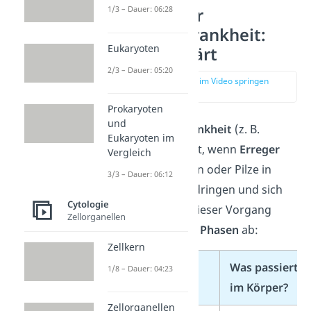
1/3 – Dauer: 06:28
Verlauf einer
Infektionskrankheit:
Eukaryoten
Phasen erklärt
2/3 – Dauer: 05:20
zur Stelle im Video springen
(00:16)
Prokaryoten
und
Eine
Infektionskrankheit
(z. B.
Eukaryoten im
Erkältung) entsteht, wenn
Erreger
Vergleich
wie Viren, Bakterien oder Pilze in
3/3 – Dauer: 06:12
deinen Körper eindringen und sich
Cytologie
dort vermehren. Dieser Vorgang
Zellorganellen
läuft immer in
vier Phasen
ab:
Zellkern
Was passiert
1/8 – Dauer: 04:23
Phase
im Körper?
Zellorganellen