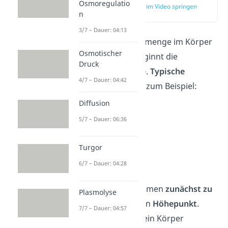
Osmoregulatio
zur Stelle im Video springen
n
(01:23)
3/7 – Dauer: 04:13
Sobald die Erregermenge im Körper
Osmotischer
groß genug ist, beginnt die
Druck
Erkrankungsphase
.
Typische
4/7 – Dauer: 04:42
Beschwerden
sind zum Beispiel:
Diffusion
Fieber
5/7 – Dauer: 06:36
Husten
Schnupfen
Turgor
Durchfall
6/7 – Dauer: 04:28
Müdigkeit
Die Symptome nehmen
zunächst zu
Plasmolyse
und erreichen einen
Höhepunkt
.
7/7 – Dauer: 04:57
Danach gewinnt dein Körper