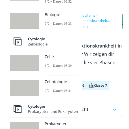
1/2 – Dauer: 05:52
Biologie
Verlauf einer
Infektionskrankheit:
2/2 – Dauer: 03:33
Phasen erklärt
(00:16)
Cytologie
Zellbiologie
Wie läuft eine
Infektionskrankheit
in
deinem Körper ab? Wir zeigen dir
Zelle
hier und im
Video
die vier Phasen
1/2 – Dauer: 05:39
einer Infektion.
Zellbiologie
Klasse 5
Klasse 6
Klasse 7
2/2 – Dauer: 05:41
Cytologie
Inhaltsübersicht
Prokaryoten und Eukaryoten
Prokaryoten