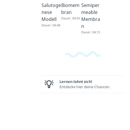
Salutoge
Biomem
Semiper
nese
bran
meable
Modell
Dauer: 04:43
Membra
Dauer: 04:48
n
Dauer: 04:15
Lernen lohnt sich!
Entdecke hier deine Chancen.