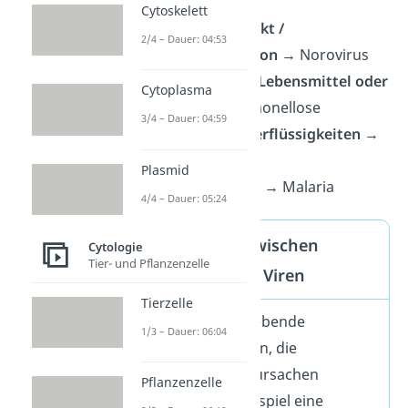
→ Grippe
Cytoskelett
Direkter Kontakt /
2/4 – Dauer: 04:53
Schmierinfektion
→ Norovirus
Verunreinigte Lebensmittel oder
Cytoplasma
Wasser
→ Salmonellose
3/4 – Dauer: 04:59
Blut
und Körperflüssigkeiten
→
Hepatitis B
Plasmid
Insektenstiche
→ Malaria
4/4 – Dauer: 05:24
Unterschied zwischen
Cytologie
Tier- und Pflanzenzelle
Bakterien und Viren
Tierzelle
Bakterien
sind lebende
1/3 – Dauer: 06:04
Mikroorganismen, die
Krankheiten verursachen
Pflanzenzelle
können, zum Beispiel eine