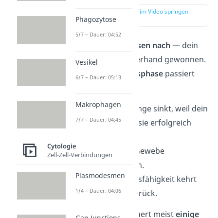
zur Stelle im Video springen
Phagozytose
(01:36)
5/7 – Dauer: 04:52
Die
Symptome lassen nach
— dein
Körper hat die Oberhand gewonnen.
Vesikel
In der
Gesundungsphase
passiert
6/7 – Dauer: 05:13
Folgendes:
Makrophagen
Die Erregermenge sinkt, weil dein
7/7 – Dauer: 04:45
Immunsystem sie erfolgreich
bekämpft.
Cytologie
Beschädigtes Gewebe
Zell-Zell-Verbindungen
regeneriert sich.
Plasmodesmen
Deine Leistungsfähigkeit kehrt
1/4 – Dauer: 04:06
schrittweise zurück.
Dieser Prozess dauert meist
einige
Gap Junctions