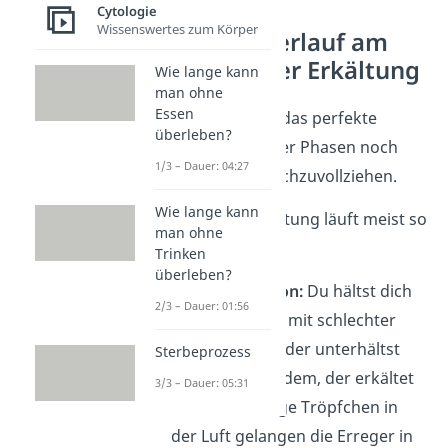
Cytologie
Wissenswertes zum Körper
Infektionsverlauf am
Beispiel einer Erkältung
Wie lange kann
man ohne
Essen
Eine
Erkältung
ist das perfekte
überleben?
Beispiel, um alle vier Phasen noch
1/3 – Dauer: 04:27
einmal konkret nachzuvollziehen.
Wie lange kann
Eine typische Erkältung läuft meist so
man ohne
ab:
Trinken
überleben?
Tag 0 – Infektion:
Du hältst dich
2/3 – Dauer: 01:56
in einem Raum mit schlechter
Frischluft auf oder unterhältst
Sterbeprozess
dich mit jemandem, der erkältet
3/3 – Dauer: 05:31
ist. Über winzige Tröpfchen in
der Luft gelangen die Erreger in