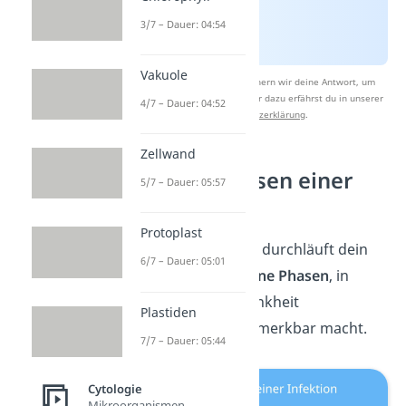
3/7 – Dauer: 04:54
Vakuole
Nach Beantwortung speichern wir deine Antwort, um
Studyflix zu verbessern. Mehr dazu erfährst du in unserer
4/7 – Dauer: 04:52
Datenschutzerklärung
.
Zellwand
Die vier Phasen einer
5/7 – Dauer: 05:57
Infektion
Protoplast
Bei einer
Infektion
durchläuft dein
6/7 – Dauer: 05:01
Körper
verschiedene Phasen
, in
denen sich die Krankheit
Plastiden
unterschiedlich bemerkbar macht.
7/7 – Dauer: 05:44
Cytologie
Mikroorganismen