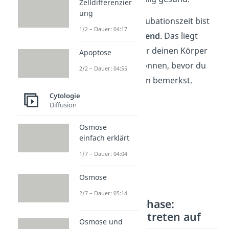
Zelldifferenzier
ung
Wichtig:
In der Inkubationszeit bist
1/2 – Dauer: 04:17
du bereits
ansteckend
. Das liegt
daran, dass Erreger deinen Körper
Apoptose
schon verlassen können, bevor du
2/2 – Dauer: 04:55
selbst Beschwerden bemerkst.
Cytologie
Diffusion
Osmose
einfach erklärt
1/7 – Dauer: 04:04
Osmose
2/7 – Dauer: 05:14
Erkrankungsphase:
Beschwerden treten auf
Osmose und