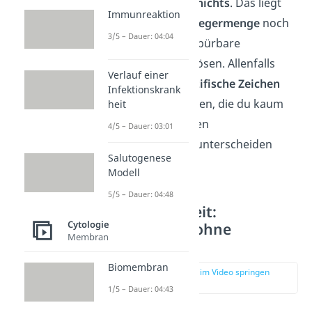
davon meist noch
nichts
. Das liegt
Immunreaktion
daran, dass die
Erregermenge
noch
3/5 – Dauer: 04:04
zu gering
ist, um spürbare
Reaktionen auszulösen. Allenfalls
Verlauf einer
treten sehr
unspezifische Zeichen
Infektionskrank
auf — also Anzeichen, die du kaum
heit
von einem normalen
4/5 – Dauer: 03:01
Müdigkeitsgefühl unterscheiden
Salutogenese
kannst.
Modell
5/5 – Dauer: 04:48
Inkubationszeit:
Cytologie
Vermehrung ohne
Membran
Symptome
Biomembran
zur Stelle im Video springen
(01:07)
1/5 – Dauer: 04:43