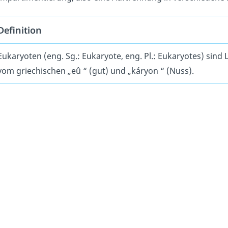
Definition
Eukaryoten (eng. Sg.: Eukaryote, eng. Pl.: Eukaryotes) si
vom griechischen „
eû
“ (gut) und „
káryon
“ (Nuss).