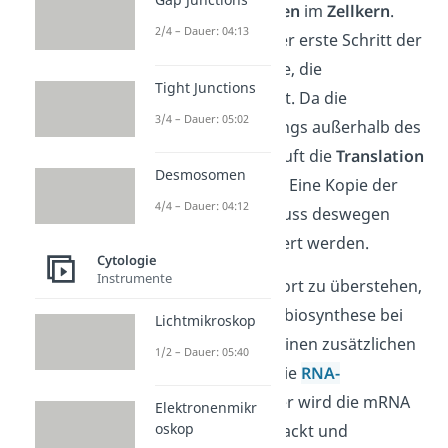
DNA der
Eukaryoten
im
Zellkern
.
2/4 – Dauer: 04:13
Hier findet auch der erste Schritt der
Proteinbiosynthese, die
Tight Junctions
Transkription
, statt. Da die
3/4 – Dauer: 05:02
Ribosomen allerdings außerhalb des
Zellkerns liegen, läuft die
Translation
Desmosomen
im
Cytoplasma
ab. Eine Kopie der
4/4 – Dauer: 04:12
DNA, die mRNA, muss deswegen
dorthin transportiert werden.
Cytologie
Instrumente
Um diesen Transport zu überstehen,
enthält die Proteinbiosynthese bei
Lichtmikroskop
Eukaryoten noch einen zusätzlichen
1/2 – Dauer: 05:40
Zwischenschritt: Die
RNA-
Prozessierung
.
Hier wird die mRNA
Elektronenmikr
oskop
bearbeitet, eingepackt und