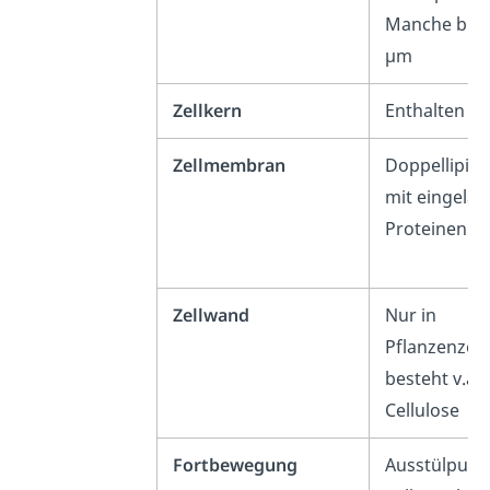
Manche bis 
µm
Zellkern
Enthalten
Zellmembran
Doppellipids
mit eingelag
Proteinen
Zellwand
Nur in
Pflanzenzell
besteht v.a.
Cellulose
Fortbewegung
Ausstülpung