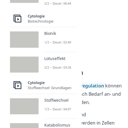
verbessert.
2/2 – Dauer: 06:44
Cytologie
Biotechnologie
Bionik
1/2 – Dauer: 02:49
Lotuseffekt
2/2 – Dauer: 03:28
Genregulation
Cytologie
Innerhalb der
Genregulation
können
Stoffwechsel: Grundlagen
gewisse Gene je nach Bedarf an- und
Stoffwechsel
ausgeschaltet werden.
1/3 – Dauer: 04:07
Manche Enzyme und
Strukturproteine werden in Zellen
Katabolismus