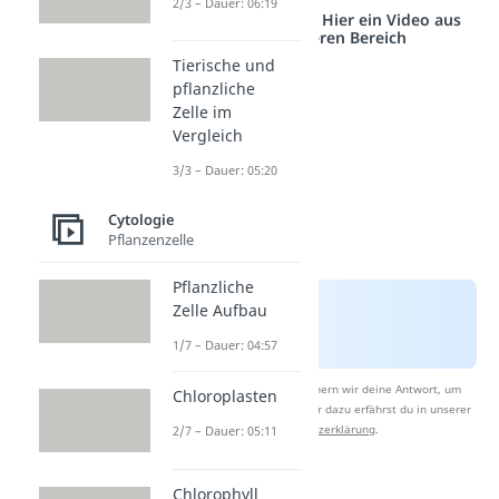
2/3 – Dauer: 06:19
Studyflix vernetzt: Hier ein Video aus
einem anderen Bereich
Tierische und
pflanzliche
Zelle im
Vergleich
3/3 – Dauer: 05:20
Cytologie
Pflanzenzelle
Pflanzliche
Zelle Aufbau
1/7 – Dauer: 04:57
Nach Beantwortung speichern wir deine Antwort, um
Chloroplasten
Studyflix zu verbessern. Mehr dazu erfährst du in unserer
Datenschutzerklärung
.
2/7 – Dauer: 05:11
Chlorophyll