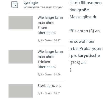
her. Dabei unterteilst du Ribosomen
Cytologie
Wissenswertes zum Körper
in eine
kleine
und eine
große
Untereinheit
. Ihre Masse gibst du
Wie lange kann
man ohne
mit dem
Essen
Sedimentationskoeffizienten (S) an.
überleben?
1/3 – Dauer: 04:27
Ribosomen kommen sowohl bei
Eukaryoten als auch bei Prokaryoten
Wie lange kann
vor. Allerdings sind
prokaryotische
man ohne
Trinken
Ribosomen
kleiner
(70S) als
überleben?
eukaryotische (80S).
2/3 – Dauer: 01:56
Sterbeprozess
3/3 – Dauer: 05:31