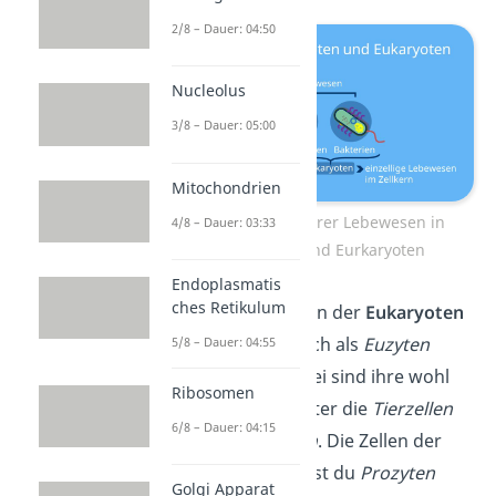
2/8 – Dauer: 04:50
Nucleolus
3/8 – Dauer: 05:00
Mitochondrien
Einteilung zellulärer Lebewesen in
4/8 – Dauer: 03:33
Prokaryoten und Eurkaryoten
Endoplasmatis
ches Retikulum
Übrigens:
Die Zellen der
Eukaryoten
bezeichnest du auch als
Euzyten
5/8 – Dauer: 04:55
oder
Eucyten
. Dabei sind ihre wohl
Ribosomen
wichtigsten Vertreter die
Tierzellen
6/8 – Dauer: 04:15
und
Pflanzenzellen
. Die Zellen der
Prokaryoten
nennst du
Prozyten
Golgi Apparat