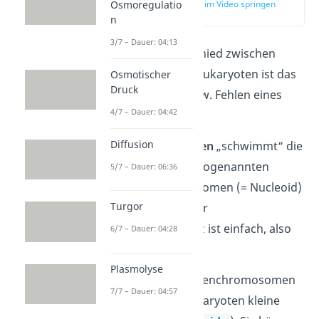
zur Stelle im Video springen
Osmoregulatio
(02:48)
n
3/7 – Dauer: 04:13
Der Hauptunterschied zwischen
Prokaryoten und Eukaryoten ist das
Osmotischer
Druck
Vorhandensein bzw. Fehlen eines
4/7 – Dauer: 04:42
Zellkerns
.
Diffusion
Bei den
Prokaryoten
„schwimmt“ die
DNA
in Form von sogenannten
5/7 – Dauer: 06:36
Bakterienchromosomen (= Nucleoid)
Turgor
im
Cytoplasma
. Ihr
Chromosomensatz ist einfach, also
6/7 – Dauer: 04:28
haploid
.
Plasmolyse
Neben den Bakterienchromosomen
7/7 – Dauer: 04:57
gibt es in den Prokaryoten kleine