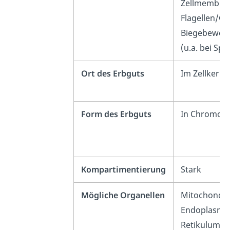
Zellmembran
Flagellen/Ge
Biegebeweg
(u.a. bei Sp
Ort des Erbguts
Im Zellkern
Form des Erbguts
In Chromos
Kompartimentierung
Stark
Mögliche Organellen
Mitochondri
Endoplasmat
Retikulum,