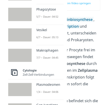
zur Stelle im Video springen
(03:34)
Phagozytose
5/7 – Dauer: 04:52
Auch bei der
Proteinbiosynthese
,
die aus der
Transkription
und
Vesikel
Translation
besteht, unterscheiden
6/7 – Dauer: 05:13
sich Eukaryoten und Prokaryoten.
Die DNA liegt in der Procyte frei im
Makrophagen
Cytoplasma vor. Deswegen findet
7/7 – Dauer: 04:45
auch die
Proteinbiosynthese
durch
die freien Ribosomen im
Zellplasma
Cytologie
Zell-Zell-Verbindungen
statt. Nach der Transkription folgt
bei den Prokaryoten sofort die
Plasmodesmen
Translation.
1/4 – Dauer: 04:06
Im Gegensatz dazu befindet sich die
Gap Junctions