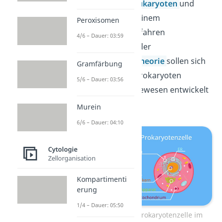
darauf hin, dass
Eukaryoten
und
Prokaryoten
von einem
Peroxisomen
gemeinsamen Vorfahren
4/6 – Dauer: 03:59
abstammen. Laut der
Endosymbiontentheorie
sollen sich
Gramfärbung
nämlich aus den Prokaryoten
5/6 – Dauer: 03:56
eukaryotische Lebewesen entwickelt
haben.
Murein
6/6 – Dauer: 04:10
Cytologie
Zellorganisation
Kompartimenti
erung
1/4 – Dauer: 05:50
Eukaryoten- und Prokaryotenzelle im