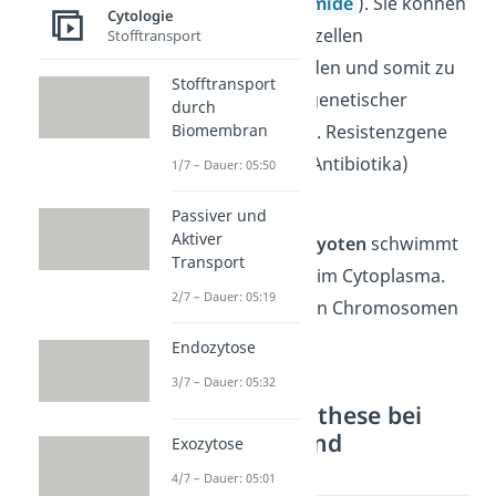
DNA-Ringe (=
Plasmide
). Sie können
Cytologie
unter Prokaryotenzellen
Stofftransport
ausgetauscht werden und somit zu
Stofftransport
einer Weitergabe genetischer
durch
Informationen (z.B. Resistenzgene
Biomembran
gegen bestimmte Antibiotika)
1/7 – Dauer: 05:50
führen.
Passiver und
Aktiver
Die
DNA
der
Eukaryoten
schwimmt
Transport
dagegen nicht frei im Cytoplasma.
2/7 – Dauer: 05:19
Sie liegt in Form von Chromosomen
im Zellkern vor.
Endozytose
3/7 – Dauer: 05:32
Proteinbiosynthese bei
Eukaryoten und
Exozytose
Prokaryoten
4/7 – Dauer: 05:01