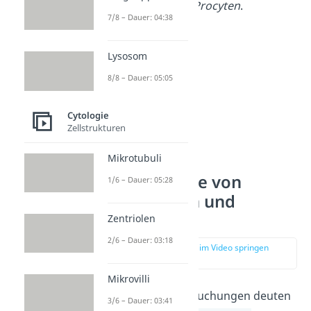
beziehungsweise
Procyten
.
7/8 – Dauer: 04:38
Lysosom
8/8 – Dauer: 05:05
Cytologie
Zellstrukturen
Mikrotubuli
Unterschiede von
1/6 – Dauer: 05:28
Prokaryoten und
Eukaryoten
Zentriolen
2/6 – Dauer: 03:18
zur Stelle im Video springen
(00:49)
Mikrovilli
Genetische Untersuchungen deuten
3/6 – Dauer: 03:41