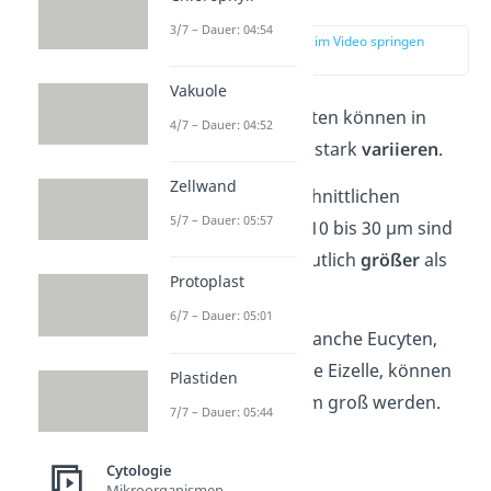
Zellgröße
3/7 – Dauer: 04:54
zur Stelle im Video springen
(00:55)
Vakuole
Procyten und Eucyten können in
4/7 – Dauer: 04:52
ihrer Größe relativ stark
variieren
.
Zellwand
Mit einem durchschnittlichen
5/7 – Dauer: 05:57
Durchmesser von 10 bis 30 µm sind
Eucyten
jedoch deutlich
größer
als
Protoplast
Procyten
(1-2 µm).
6/7 – Dauer: 05:01
Schon gewusst?
Manche Eucyten,
wie zum Beispiel die Eizelle, können
Plastiden
sogar bis zu 100 µm groß werden.
7/7 – Dauer: 05:44
Cytologie
Mikroorganismen