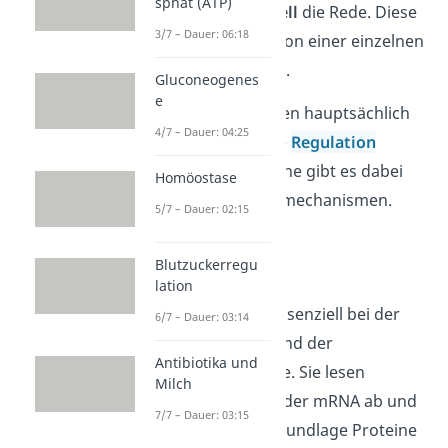
sphat (ATP)
vom
Operon-Modell
die Rede. Diese
3/7 – Dauer: 06:18
Operons werden von einer einzelnen
Region kontrolliert.
Gluconeogenes
e
Eukaryoten
besitzen hauptsächlich
4/7 – Dauer: 04:25
Einzelgene
. Für die
Regulation
mehrerer Einzelgene gibt es dabei
Homöostase
passende Kontrollmechanismen.
5/7 – Dauer: 02:15
Ribosomen
Blutzuckerregu
lation
Ribosomen
sind essenziell bei der
6/7 – Dauer: 03:14
Translation
während der
Antibiotika und
Proteinbiosynthese. Sie lesen
Milch
Erbinformationen der mRNA ab und
7/7 – Dauer: 03:15
stellen auf ihrer Grundlage Proteine