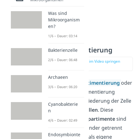
Was sind
Mikroorganism
en?
1/6 – Dauer: 03:14
Kompartimentierung
Bakterienzelle
2/6 – Dauer: 06:48
zur Stelle im Video springen
(01:18)
Archaeen
Unter der
Kompartimentierung
oder
3/6 – Dauer: 06:20
auch Zellkompartimentierung
verstehst du die Gliederung der Zelle
Cyanobakterie
in einzelne
Organellen
. Diese
n
sogenannten
Kompartimente
sind
4/6 – Dauer: 02:49
strukturell voneinander getrennt
Endosymbionte
und funktionieren als eigene