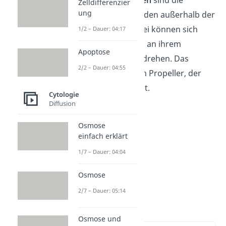
Bei den
Prokaryoten
sind die
Zelldifferenzier
ung
Flagellen Proteinfäden außerhalb der
Zellmembran. Dabei können sich
1/2 – Dauer: 04:17
diese Proteinfäden an ihrem
Apoptose
verankerten Ende drehen. Das
2/2 – Dauer: 04:55
funktioniert wie ein Propeller, der
einen Schub ausübt.
Cytologie
Diffusion
Osmose
einfach erklärt
1/7 – Dauer: 04:04
Osmose
2/7 – Dauer: 05:14
DNA
Osmose und