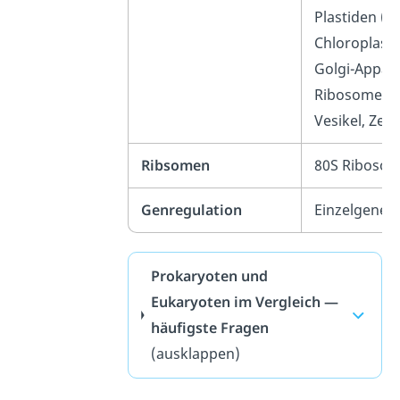
Plastiden (z.
Chloroplaste
Golgi-Appara
Ribosomen,
Vesikel, Zell
Ribsomen
80S Riboso
Genregulation
Einzelgene
Prokaryoten und
Eukaryoten im Vergleich —
häufigste Fragen
(ausklappen)