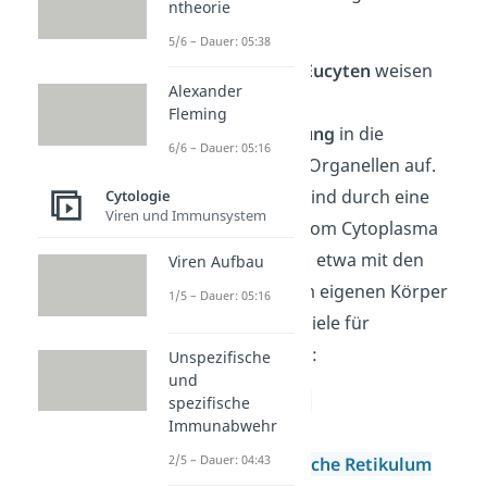
ntheorie
Reaktionsräume.
5/6 – Dauer: 05:38
Insbesondere die
Eucyten
weisen
Alexander
eine sehr
starke
Fleming
Kompartimentierung
in die
6/6 – Dauer: 05:16
unterschiedlichen Organellen auf.
Diese Organellen sind durch eine
Cytologie
Viren und Immunsystem
eigene Membran vom Cytoplasma
getrennt. Das ist in etwa mit den
Viren Aufbau
Organen in deinem eigenen Körper
1/5 – Dauer: 05:16
vergleichbar. Beispiele für
Zellorganellen sind:
Unspezifische
und
Mitochondrien
spezifische
Immunabwehr
Plastiden
2/5 – Dauer: 04:43
endoplasmatische Retikulum