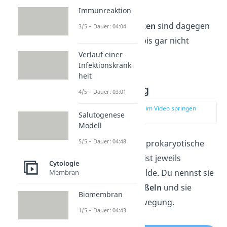
Golgi-Apparat
Immunreaktion
Die meisten
Procyten
sind dagegen
3/5 – Dauer: 04:04
deutlich
weniger
, bis gar nicht
Verlauf einer
kompartimentiert.
Infektionskrank
heit
Fortbewegung
4/5 – Dauer: 03:01
zur Stelle im Video springen
Salutogenese
(02:05)
Modell
5/5 – Dauer: 04:48
Eukaryotische und prokaryotische
Zellen besitzen meist jeweils
Cytologie
fadenförmige Gebilde. Du nennst sie
Membran
Flagellen
oder
Geißeln
und sie
Biomembran
dienen zur Fortbewegung.
1/5 – Dauer: 04:43