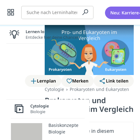
Suche
Neu: Karriere
Lernen lohnt sich!
Entdecke hier deine Chancen.
Lernplan
Merken
Link teilen
Cytologie
Prokaryoten und Eukaryoten
Prokaryoten und
Cytologie
Eukaryoten im Vergleich
Biologie
Basiskonzepte
Wichtige Inhalte in diesem
Biologie
Video