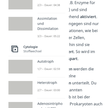
ständig benötigt (z.B. Enzyme für
2/3 – Dauer: 04:38
den Glucoseabbau) und sind
deswegen durchgehend
aktiviert
.
Assimilation
Andere Proteine hingegen sind nur
und
Dissimilation
in besonderen Situationen, wie bei
3/3 – Dauer: 05:22
der Vermehrung der Zellen,
erforderlich. Bis dahin sind sie
Cytologie
temporär
deaktiviert
. So wird im
Stoffwechsel
Körper Energie
gespart
.
Autotroph
Bei den
Prokaryoten
werden die
1/7 – Dauer: 02:59
Gene dafür in einzelne
Heterotroph
Funktionseinheiten
unterteilt. Du
sprichst von sogenannten
2/7 – Dauer: 03:00
„Operons”. Deshalb ist bei der
Genregulation von Prokaryoten auch
Adenosintripho