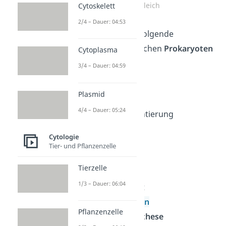
Vergleich
Cytoskelett
2/4 – Dauer: 04:53
Trotzdem gibt es folgende
Unterschiede
zwischen
Prokaryoten
Cytoplasma
und
Eukaryoten
:
3/4 – Dauer: 04:59
Aufbau
Plasmid
– Zellgröße
4/4 – Dauer: 05:24
– Kompartimentierung
– Ribosomen
Cytologie
–
Zellwand
Tier- und Pflanzenzelle
Fortbewegung
Tierzelle
DNA
1/3 – Dauer: 06:04
– Form und Ort
–
Genregulation
Pflanzenzelle
Proteinbiosynthese