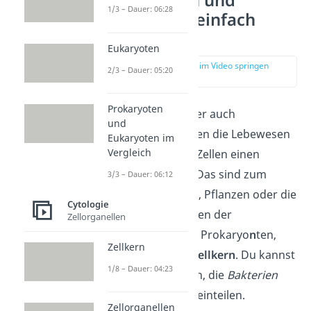
Prokaryoten und
1/3 – Dauer: 06:28
Eukaryoten einfach
erklärt
Eukaryoten
zur Stelle im Video springen
2/3 – Dauer: 05:20
(00:14)
Prokaryoten
Als
Eukaryoten
oder auch
und
Eukaryo
n
ten werden die Lebewesen
Eukaryoten im
Vergleich
bezeichnet, deren Zellen einen
Zellkern
besitzen. Das sind zum
3/3 – Dauer: 06:12
Beispiel Pilze, Tiere, Pflanzen oder die
Cytologie
Menschen. Die Zellen der
Zellorganellen
Prokaryoten
, auch Prokaryo
n
ten,
Zellkern
enthalten
keinen Zellkern
. Du kannst
1/8 – Dauer: 04:23
sie in zwei Gruppen, die
Bakterien
und die
Archaeen
, einteilen.
Zellorganellen