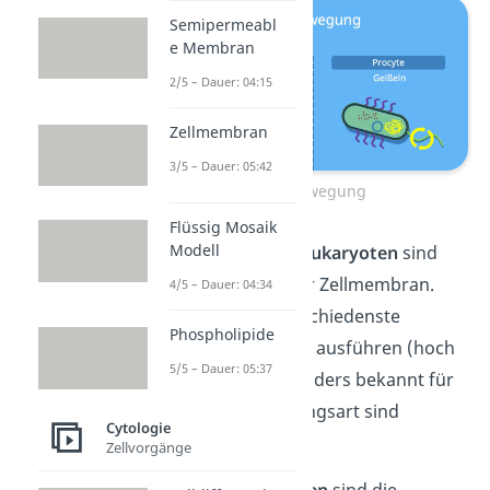
Semipermeabl
e Membran
2/5 – Dauer: 04:15
Zellmembran
3/5 – Dauer: 05:42
Fortbewegung
Flüssig Mosaik
Modell
Die Flagellen von
Eukaryoten
sind
Ausstülpungen der Zellmembran.
4/5 – Dauer: 04:34
Diese können verschiedenste
Phospholipide
Biegebewegungen ausführen (hoch
5/5 – Dauer: 05:37
und runter). Besonders bekannt für
diese Fortbewegungsart sind
Cytologie
Spermien.
Zellvorgänge