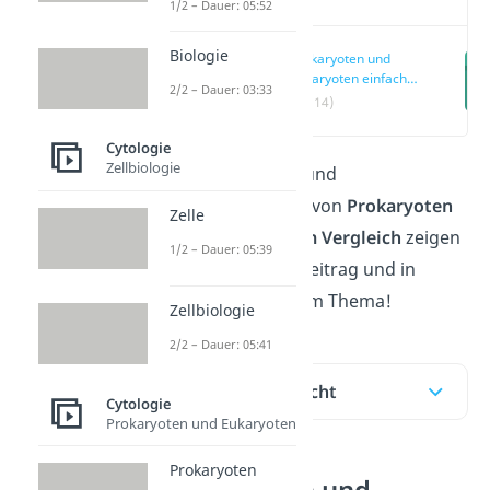
1/2 – Dauer: 05:52
Biologie
Prokaryoten und
Eukaryoten einfach
2/2 – Dauer: 03:33
erklärt
(00:14)
Cytologie
Zellbiologie
Die Unterschiede und
Gemeinsamkeiten von
Prokaryoten
Zelle
und
Eukaryoten im Vergleich
zeigen
1/2 – Dauer: 05:39
wir dir in diesem Beitrag und in
unserem
Video
zum Thema!
Zellbiologie
2/2 – Dauer: 05:41
Inhaltsübersicht
Cytologie
Prokaryoten und Eukaryoten
Prokaryoten