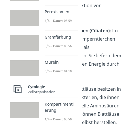
und der Produktion von
Peroxisomen
Vitaminen.
4/6 – Dauer: 03:59
Wimperntierchen (Ciliaten):
Im
Gramfärbung
Inneren von Wimperntierchen
5/6 – Dauer: 03:56
leben oft Algen als
Endosymbionten. Sie liefern dem
Murein
Wimperntierchen Energie durch
6/6 – Dauer: 04:10
Fotosynthese.
Cytologie
Blattläuse:
Blattläuse besitzen in
Zellorganisation
ihren Zellen Bakterien, die ihnen
Kompartimenti
helfen, essenzielle Aminosäuren
erung
zu bilden. Die können Blattläuse
1/4 – Dauer: 05:50
nämlich nicht selbst herstellen.