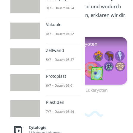
Was Eukaryoten sind und wodurch
3/7 – Dauer: 04:54
sie sich auszeichnen, erklären wir dir
hier!
Vakuole
4/7 – Dauer: 04:52
Zellwand
5/7 – Dauer: 05:57
Protoplast
6/7 – Dauer: 05:01
Zum Video: Eukaryoten
Plastiden
7/7 – Dauer: 05:44
Cytologie
Mikroorganismen