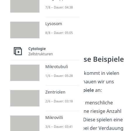
7/8 – Dauer: 04:38
Lysosom
8/8 – Dauer: 05:05
Cytologie
Zellstrukturen
Endosymbiose Beispiele
Mikrotubuli
Die Endosymbiose kommt in vielen
1/6 – Dauer: 05:28
Lebewesen vor. Schauen wir uns
dazu ein paar
Beispiele
an:
Zentriolen
2/6 – Dauer: 03:18
Darmflora:
Der menschliche
Darm besitzt eine riesige Anzahl
Mikrovilli
von Bakterien. Diese spielen eine
3/6 – Dauer: 03:41
wichtige Rolle bei der Verdauung