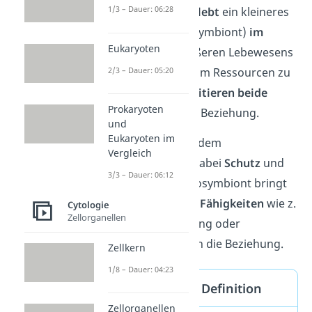
1/3 – Dauer: 06:28
Lebewesen. Dabei
lebt
ein kleineres
Lebewesen (Endosymbiont)
im
Eukaryoten
Inneren
eines größeren Lebewesens
2/3 – Dauer: 05:20
(Wirtszelle). Statt um Ressourcen zu
konkurrieren,
profitieren beide
Prokaryoten
Partner von dieser Beziehung.
und
Eukaryoten im
Die Wirtszelle gibt dem
Vergleich
Endosymbionten dabei
Schutz
und
3/3 – Dauer: 06:12
Nahrung. Der Endosymbiont bringt
hingegen wichtige
Fähigkeiten
wie z.
Cytologie
Zellorganellen
B. Energiegewinnung oder
Fotosynthese mit in die Beziehung.
Zellkern
1/8 – Dauer: 04:23
Endosymbiose Definition
Zellorganellen