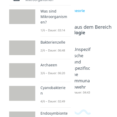
zur Videoseite:
Endosymbiontentheorie
Was sind
Mikroorganism
en?
Beliebte Inhalte aus dem Bereich
1/6 – Dauer: 03:14
Cytologie
Bakterienzelle
Alexand
Viren
Unspezif
2/6 – Dauer: 06:48
er
Aufbau
ische
Fleming
Dauer: 05:16
und
Archaeen
Dauer: 05:16
spezifisc
3/6 – Dauer: 06:20
he
Immuna
bwehr
Cyanobakterie
Dauer: 04:43
n
4/6 – Dauer: 02:49
Endosymbionte