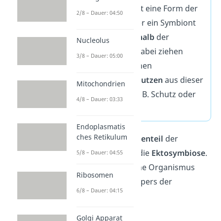
Endosymbiose ist eine Form der
2/8 – Dauer: 04:50
Symbiose
,
bei der ein Symbiont
dauerhaft
innerhalb
der
Nucleolus
Wirtszelle lebt. Dabei ziehen
3/8 – Dauer: 05:00
beide Partner einen
gegenseitigen Nutzen
aus dieser
Mitochondrien
Beziehung wie z. B. Schutz oder
4/8 – Dauer: 03:33
Energie.
Endoplasmatis
ches Retikulum
Übrigens:
Das
Gegenteil
der
Endosymbiose ist die
Ektosymbiose
.
5/8 – Dauer: 04:55
Hierbei lebt der eine Organismus
Ribosomen
außerhalb
des Körpers der
6/8 – Dauer: 04:15
Wirtszelle.
Golgi Apparat