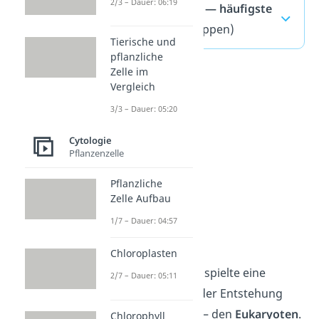
2/3 – Dauer: 06:19
Endosymbiose — häufigste
Fragen
(ausklappen)
Tierische und
pflanzliche
Zelle im
Vergleich
3/3 – Dauer: 05:20
Cytologie
Pflanzenzelle
Pflanzliche
Zelle Aufbau
1/7 – Dauer: 04:57
Eukaryoten
Chloroplasten
Die Endosymbiose spielte eine
2/7 – Dauer: 05:11
wichtige Rolle bei der Entstehung
komplexer Zellen — den
Eukaryoten
.
Chlorophyll