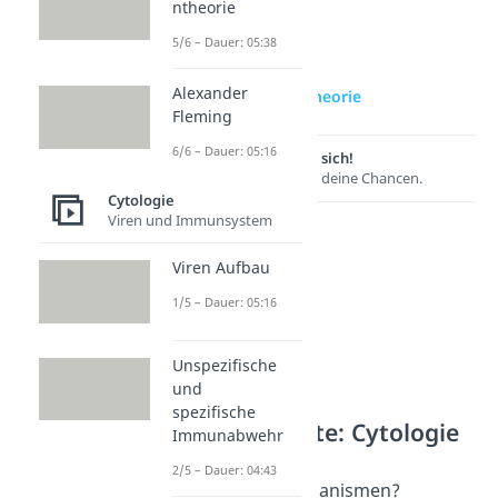
ntheorie
5/6 – Dauer: 05:38
zur Videoseite:
Alexander
Endosymbiontentheorie
Fleming
6/6 – Dauer: 05:16
Lernen lohnt sich!
Entdecke hier deine Chancen.
Cytologie
Viren und Immunsystem
Viren Aufbau
1/5 – Dauer: 05:16
Unspezifische
und
spezifische
Weitere Inhalte: Cytologie
Immunabwehr
Mikroorganismen
2/5 – Dauer: 04:43
Was sind Mikroorganismen?