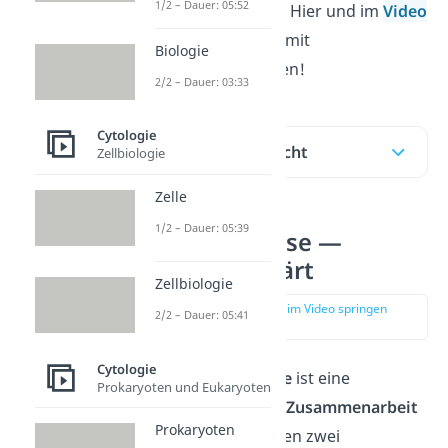
1/2 – Dauer: 05:52
Endosymbiose
ist? Hier und im
Video
erklären wir es dir mit
Biologie
einfachen Beispielen!
2/2 – Dauer: 03:33
Cytologie
Inhaltsübersicht
Zellbiologie
Zelle
1/2 – Dauer: 05:39
Endosymbiose —
einfach erklärt
Zellbiologie
zur Stelle im Video springen
2/2 – Dauer: 05:41
(00:50)
Cytologie
Eine
Endosymbiose
ist eine
Prokaryoten und Eukaryoten
besondere Art der
Zusammenarbeit
Prokaryoten
(Symbiose) zwischen zwei