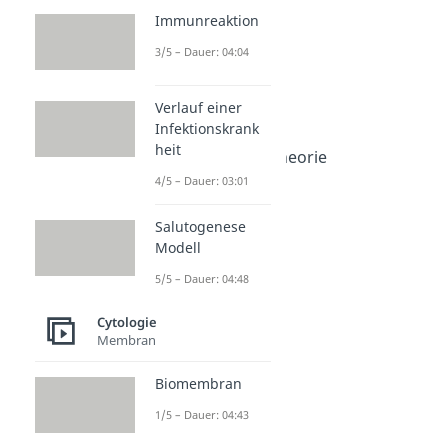
Dauer: 03:14
Immunreaktion
Bakterienzelle
3/5 – Dauer: 04:04
Dauer: 06:48
Archaeen
Dauer: 06:20
Verlauf einer
Cyanobakterien
Infektionskrank
Dauer: 02:49
heit
Endosymbiontentheorie
Dauer: 05:38
4/5 – Dauer: 03:01
Alexander Fleming
Dauer: 05:16
Salutogenese
Modell
5/5 – Dauer: 04:48
Cytologie
Membran
Biomembran
1/5 – Dauer: 04:43