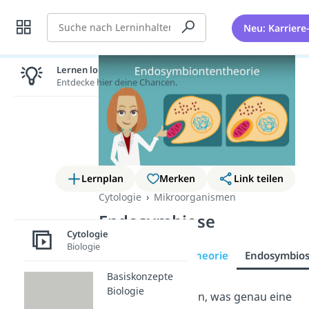
Suche
Neu: Karriere
Lernen lohnt sich!
Entdecke hier deine Chancen.
Lernplan
Merken
Link teilen
Cytologie
Mikroorganismen
Endosymbiose
Cytologie
Biologie
Endosymbiontentheorie
Endosymbio
Basiskonzepte
Biologie
Du möchtest wissen, was genau eine