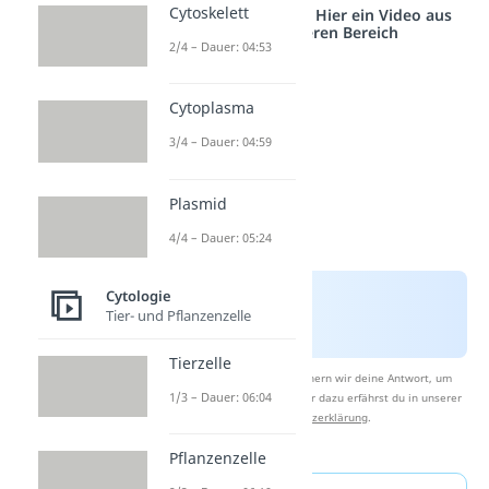
Cytoskelett
Studyflix vernetzt: Hier ein Video aus
einem anderen Bereich
2/4 – Dauer: 04:53
Cytoplasma
3/4 – Dauer: 04:59
Plasmid
4/4 – Dauer: 05:24
Cytologie
Tier- und Pflanzenzelle
Tierzelle
Nach Beantwortung speichern wir deine Antwort, um
1/3 – Dauer: 06:04
Studyflix zu verbessern. Mehr dazu erfährst du in unserer
Datenschutzerklärung
.
Pflanzenzelle