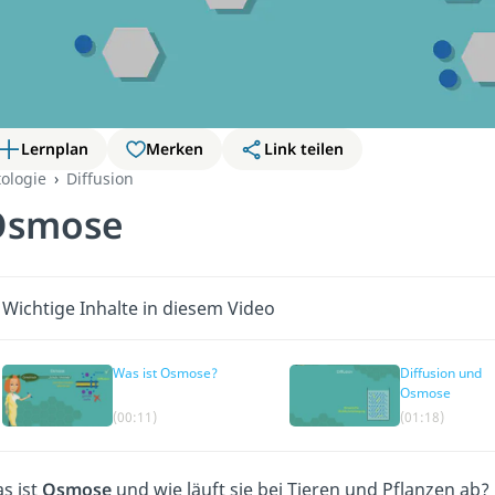
Lernplan
Merken
Link teilen
tologie
Diffusion
Osmose
Wichtige Inhalte in diesem Video
Was ist Osmose?
Diffusion und
Osmose
(00:11)
(01:18)
s ist
Osmose
und wie läuft sie bei Tieren und Pflanzen ab?