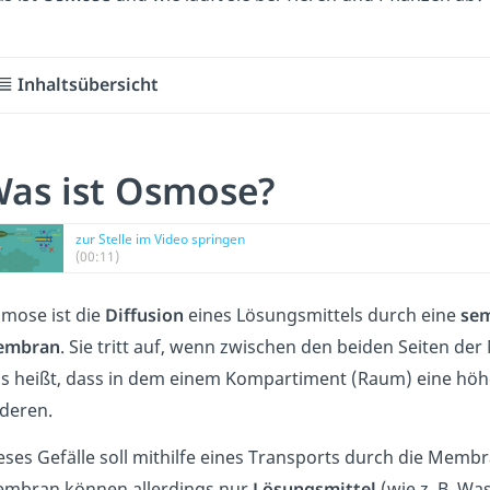
Inhaltsübersicht
as ist Osmose?
zur Stelle im Video springen
(00:11)
mose ist die
Diffusion
eines Lösungsmittels durch eine
se
embran
. Sie tritt auf, wenn zwischen den beiden Seiten d
s heißt, dass in dem einem Kompartiment (Raum) eine höher
deren.
eses Gefälle soll mithilfe eines Transports durch die Memb
mbran können allerdings nur
Lösungsmittel
(wie z. B. Wa