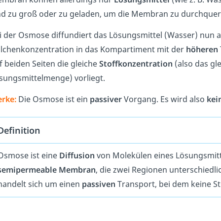
nd zu groß oder zu geladen, um die Membran zu durchque
i der Osmose diffundiert das Lösungsmittel (Wasser) nun
ilchenkonzentration in das Kompartiment mit der
höheren
f beiden Seiten die gleiche
Stoffkonzentration
(also das gle
sungsmittelmenge) vorliegt.
rke:
Die Osmose ist ein
passiver
Vorgang. Es wird also
kei
Definition
Osmose ist eine
Diffusion
von Molekülen eines Lösungsmitt
semipermeable Membran
, die zwei Regionen unterschiedl
handelt sich um einen
passiven
Transport, bei dem keine St