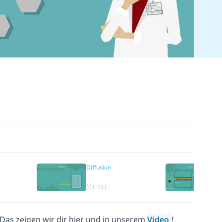
Diffusion
B
(01:24)
(0
 Das zeigen wir dir hier und in unserem
Video
!