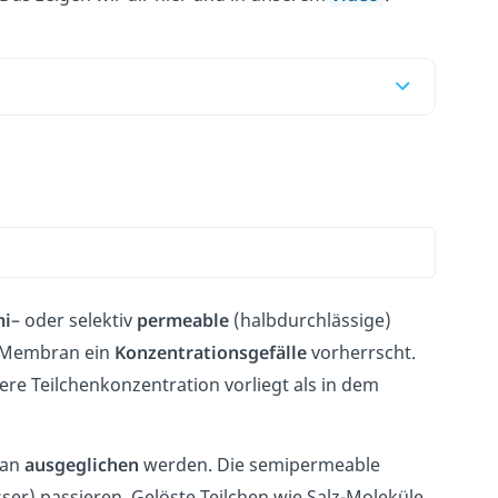
mi
– oder selektiv
permeable
(halbdurchlässige)
er Membran ein
Konzentrationsgefälle
vorherrscht.
e Teilchenkonzentration vorliegt als in dem
ran
ausgeglichen
werden. Die semipermeable
sser) passieren. Gelöste Teilchen wie Salz-Moleküle