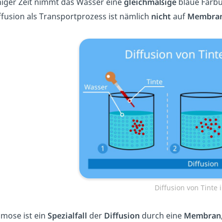
niger Zeit nimmt das Wasser eine
gleichmäßige
blaue Färbu
ffusion als Transportprozess ist nämlich
nicht
auf
Membra
Diffusion von Tinte 
mose ist ein
Spezialfall
der
Diffusion
durch eine
Membran