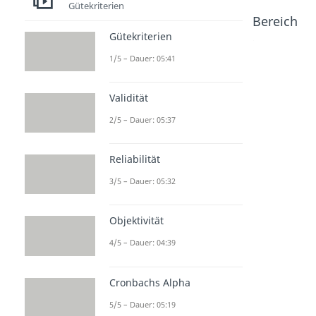
Gütekriterien
Beliebte Inhalte aus dem Bereich
Induktive Statistik
Gütekriterien
1/5 – Dauer: 05:41
Signifika
Standard
p Wert
Validität
nzniveau
fehler
Dauer: 05:20
Dauer: 05:20
Dauer: 05:05
2/5 – Dauer: 05:37
Reliabilität
3/5 – Dauer: 05:32
Objektivität
4/5 – Dauer: 04:39
Cronbachs Alpha
5/5 – Dauer: 05:19