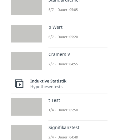
Hypothesentest Grundlagen
5/7 – Dauer: 05:05
Hypothesentest
Dauer: 06:31
Nullhypothese
p Wert
Dauer: 05:20
6/7 – Dauer: 05:20
Fehler 1. Art (Alphafehler)
Dauer: 04:50
Signifikanzniveau
Cramers V
Dauer: 05:20
Standardfehler
7/7 – Dauer: 04:55
Dauer: 05:05
p Wert
Induktive Statistik
Dauer: 05:20
Hypothesentests
Cramers V
Dauer: 04:55
t Test
1/4 – Dauer: 05:50
Signifikanztest
2/4 – Dauer: 04:48