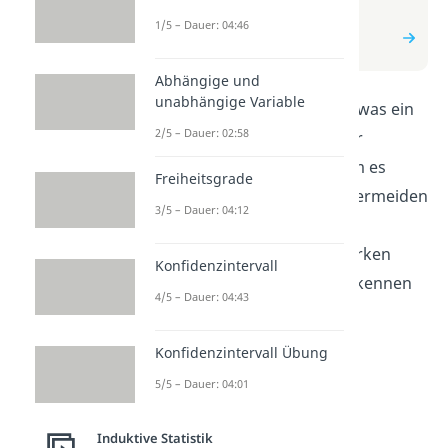
zum Video
1/5 – Dauer: 04:46
zum Beitrag: Fehler 1. Art
(Alphafehler)
Abhängige und
unabhängige Variable
In diesem Video wird erklärt, was ein
2/5 – Dauer: 02:58
Fehler 1. Art, auch Alphafehler
genannt, ist. Du lernst, warum es
Freiheitsgrade
wichtig ist, diesen Fehler zu vermeiden
3/5 – Dauer: 04:12
und wie er sich auf deine
Forschungsergebnisse auswirken
Konfidenzintervall
kann. Verstehe, wie du ihn erkennen
4/5 – Dauer: 04:43
und korrigieren kannst.
Konfidenzintervall Übung
5/5 – Dauer: 04:01
Induktive Statistik