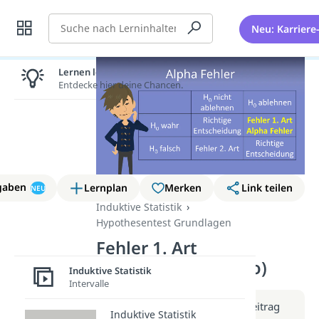
Suche
Neu: Karriere
Lernen lohnt sich!
Entdecke hier deine Chancen.
gaben
Lernplan
Merken
Link teilen
NEU
Induktive Statistik
Hypothesentest Grundlagen
Fehler 1. Art
(Alphafehler) (Video)
Induktive Statistik
Intervalle
Weitere Infos erhältst du im Beitrag
Induktive Statistik