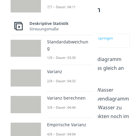
7/7 – Dauer: 04:11
Kurvendiagramm
beschreiben und
Deskriptive Statistik
interpretieren
Streuungsmaße
zur Stelle im Video springen
Standardabweichun
(01:02)
g
1/8 – Dauer: 03:30
Wie kannst du ein Kurvendiagramm
beschreiben? Schau dir das gleich an
Varianz
einem
Beispiel
an.
2/8 – Dauer: 04:33
Aus einem Pool wird das Wasser
Varianz berechnen
abgelassen. In einem Kurvendiagramm
ist eingezeichnet, wie viel Wasser zu
3/8 – Dauer: 04:44
unterschiedlichen Zeitpunkten noch im
Empirische Varianz
Pool ist.
4/8 – Dauer: 04:04