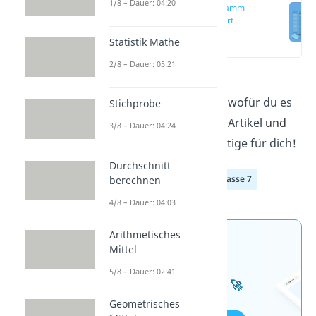
1/8 – Dauer: 04:20
Kurvendiagramm
einfach erklärt
(00:13)
Statistik Mathe
2/8 – Dauer: 05:21
Du willst wissen, was ein
Kurvendiagramm
ist und wofür du es
Stichprobe
brauchst? Dann ist unser Artikel
und
3/8 – Dauer: 04:24
das
Video
genau das Richtige für dich!
Durchschnitt
Klasse 5
Klasse 6
Klasse 7
berechnen
4/8 – Dauer: 04:03
Arithmetisches
Jetzt neu: Teste dein
Mittel
Wissen mit unseren
5/8 – Dauer: 02:41
kostenlosen Aufgaben 🚀
Geometrisches