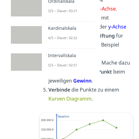
Ordinalskala
Jahreszahlen
auf die
x-Achse
.
3/5 – Dauer: 03:21
Beschrifte die
y-Achse
mit
“
Gewinn
”. Wähle auf der
y-Achse
Kardinalskala
eine passende
Beschriftung
für
4/5 – Dauer: 02:22
den Gewinn, hier zum Beispiel
Schritte von 50.000 €.
Intervallskala
Zeichne die Werte ein. Mache dazu
5/5 – Dauer: 02:51
bei jedem
Jahr
einen
Punkt
beim
jeweiligen
Gewinn
.
Verbinde
die Punkte zu einem
Kurven Diagramm
.