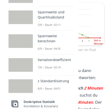
Spannweite und
Quartilsabstand
5/8 – Dauer: 02:11
Spannweite
berechnen
6/8 – Dauer: 04:35
Kurvendiagramm – Wasser im Pool
Variationskoeffizient
Mit einem Kurven- oder
7/8 – Dauer: 02:19
Punktdiagramm kannst du dann
verschiedene
Fragen
beantworten:
z Standardisierung
Wie viel Wasser ist nach
2 Minuten
8/8 – Dauer: 04:51
noch im Pool?
Hierfür suchst du
Deskriptive Statistik
auf der
x-Achse
die
2 Minuten
. Der
Korrelation & Kovarianz