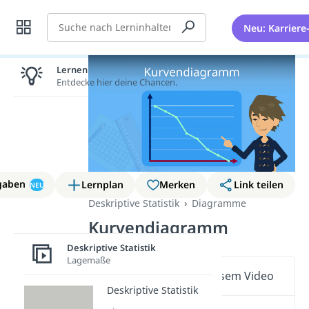
Suche
Neu: Karriere
Lernen lohnt sich!
Entdecke hier deine Chancen.
gaben
Lernplan
Merken
Link teilen
NEU
Deskriptive Statistik
Diagramme
Kurvendiagramm
Deskriptive Statistik
Lagemaße
Wichtige Inhalte in diesem Video
Deskriptive Statistik