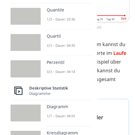
Quantile
1/3 – Dauer: 03:36
Kurvendiagramm
Quartil
An einem Kurvendiagramm kannst du
2/3 – Dauer: 04:35
gut erkennen, wie sich Werte im
Laufe
der Zeit
verändern (im Beispiel über
Perzentil
einen
Monat
hinweg). So kannst du
3/3 – Dauer: 04:14
einen
Trend
erkennen: Insgesamt
steigt
die Temperatur.
Deskriptive Statistik
Diagramme
Diagramm
Kurvendiagramme,
1/7 – Dauer: 04:55
Liniendiagramme oder
Punktdiagramme?
Kreisdiagramm