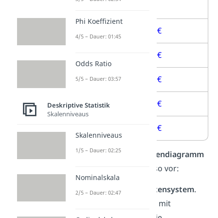
Jahr
Gewinn
Phi Koeffizient
2016
100.000 €
4/5 – Dauer: 01:45
2017
150.000 €
Odds Ratio
2018
180.000 €
5/5 – Dauer: 03:57
2019
200.000 €
Deskriptive Statistik
Skalenniveaus
2020
160.000 €
Skalenniveaus
1/5 – Dauer: 02:25
Wenn du daraus ein
Kurvendiagramm
erstellen willst, gehst du so vor:
Nominalskala
Zeichne ein
Koordinatensystem
.
2/5 – Dauer: 02:47
Beschrifte die
x-Achse
mit
“
Jahr
” und schreibe die