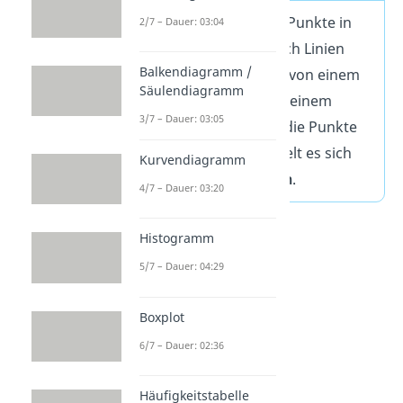
Wenn du die einzelnen Punkte in
2/7 – Dauer: 03:04
deinem Diagramm durch Linien
Balkendiagramm /
verbindest, sprichst du von einem
Säulendiagramm
Kurvendiagramm
oder einem
3/7 – Dauer: 03:05
Liniendiagramm
. Sind die Punkte
nicht
verbunden, handelt es sich
Kurvendiagramm
um ein
Punktdiagramm
.
4/7 – Dauer: 03:20
Histogramm
5/7 – Dauer: 04:29
Boxplot
6/7 – Dauer: 02:36
Häufigkeitstabelle