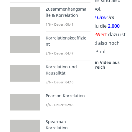
y-Wert
dazu ist
8.000
. Es sind also
noch
8.000 Liter
im Pool.
Zusammenhangsma
ße & Korrelation
Wann sind noch
2.000 Liter
im
1/6 – Dauer: 00:41
Pool?
Hierfür suchst du die
2.000
auf der
y-Achse
. Der
x-Wert
dazu ist
Korrelationskoeffizie
5
. Nach 5 Minuten sind also noch
nt
2.000 Liter
Wasser im Pool.
2/6 – Dauer: 04:47
Studyflix vernetzt: Hier ein Video aus
Korrelation und
einem anderen Bereich
Kausalität
3/6 – Dauer: 04:16
Pearson Korrelation
4/6 – Dauer: 02:46
Spearman
Korrelation