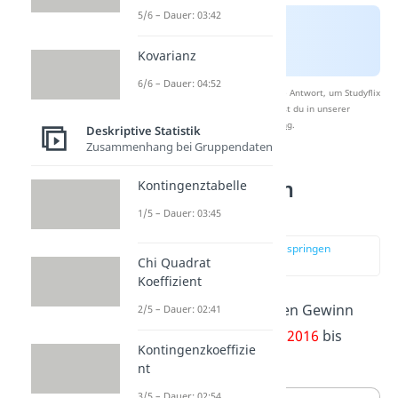
5/6 – Dauer: 03:42
Kovarianz
6/6 – Dauer: 04:52
Nach Beantwortung speichern wir deine Antwort, um Studyflix
zu verbessern. Mehr dazu erfährst du in unserer
Datenschutzerklärung
.
Deskriptive Statistik
Zusammenhang bei Gruppendaten
Kurvendiagramm
Kontingenztabelle
erstellen
1/5 – Dauer: 03:45
zur Stelle im Video springen
Chi Quadrat
(01:59)
Koeffizient
In der Tabelle siehst du den Gewinn
2/5 – Dauer: 02:41
eines Unternehmens von
2016
bis
Kontingenzkoeffizie
2020
.
nt
3/5 – Dauer: 02:54