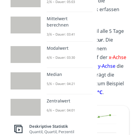
das
Diagramm
kannst du die
2/6 – Dauer: 05:03
Ergebnisse auf einen Blick erfassen
und dir besser merken.
Mittelwert
berechnen
Beispiel
: Du misst im April alle 5 Tage
3/6 – Dauer: 03:41
die
Tageshöchsttemperatur
. Die
Ergebnisse stellst du in einem
Modalwert
Kurvendiagramm
dar. Auf der
x-Achse
4/6 – Dauer: 03:30
siehst du die
Zeit
, auf der
y-Achse
die
Temperatur
. An
Tag 5
beträgt die
Median
Tageshöchsttemperatur zum Beispiel
5/6 – Dauer: 04:21
15 °C
, an
Tag 30
schon
20 °C
.
Zentralwert
6/6 – Dauer: 04:01
Deskriptive Statistik
Quantil, Quartil, Perzentil