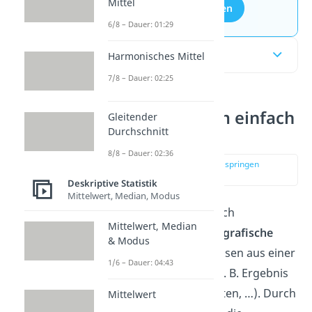
Mittel
Aufgaben entdecken
6/8 – Dauer: 01:29
Inhaltsübersicht
Harmonisches Mittel
7/8 – Dauer: 02:25
Kurvendiagramm einfach
Gleitender
Durchschnitt
erklärt
8/8 – Dauer: 02:36
zur Stelle im Video springen
(00:13)
Deskriptive Statistik
Mittelwert, Median, Modus
Ein
Kurvendiagramm
(auch
Mittelwert, Median
Punktdiagramm
) ist eine
grafische
& Modus
Darstellung
von Ergebnissen aus einer
1/6 – Dauer: 04:43
statistischen Erhebung (z. B. Ergebnis
einer Umfrage, Wetterdaten, …). Durch
Mittelwert