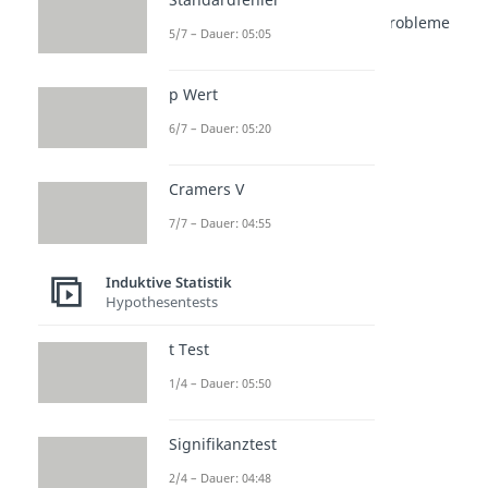
Regressionsmodelle & typische Probleme
5/7 – Dauer: 05:05
Multiple Regression
Dauer: 03:41
Logistische Regression
p Wert
Dauer: 04:19
6/7 – Dauer: 05:20
Multikollinearität
Dauer: 04:50
Heteroskedastizität
Cramers V
Dauer: 04:12
7/7 – Dauer: 04:55
Induktive Statistik
Hypothesentests
t Test
1/4 – Dauer: 05:50
Signifikanztest
2/4 – Dauer: 04:48