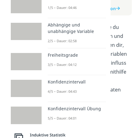
zum Video
1/5 – Dauer: 04:46
zum Beitrag: Multiple Regression
Abhängige und
In diesem Video lernst du, wie du
unabhängige Variable
Multiple Regression verstehen und
2/5 – Dauer: 02:58
anwenden kannst. Wir erklären dir,
wie mehrere unabhängige Variablen
Freiheitsgrade
auf eine abhängige Variable Einfluss
3/5 – Dauer: 04:12
nehmen können und wie du mithilfe
dieser Methode komplexe
Konfidenzintervall
Zusammenhänge in deinen Daten
4/5 – Dauer: 04:43
analysieren kannst.
Konfidenzintervall Übung
5/5 – Dauer: 04:01
Induktive Statistik