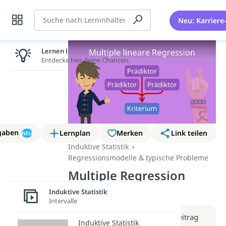
Suche
Neu: Karriere
Lernen lohnt sich!
Entdecke hier deine Chancen.
gaben
Lernplan
Merken
Link teilen
NEU
Induktive Statistik
Regressionsmodelle & typische Probleme
Multiple Regression
(Video)
Induktive Statistik
Intervalle
Weitere Infos erhältst du im Beitrag
Induktive Statistik