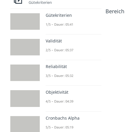
Gütekriterien
Beliebte Inhalte aus dem Bereich
Gütekriterien
Induktive Statistik
1/5 – Dauer: 05:41
Logistisc
Multikolli
Heterosk
Validität
he
nearität
edastizit
Regressi
Dauer: 04:50
ät
2/5 – Dauer: 05:37
on
Dauer: 04:12
Dauer: 04:19
Reliabilität
3/5 – Dauer: 05:32
Objektivität
4/5 – Dauer: 04:39
Cronbachs Alpha
5/5 – Dauer: 05:19