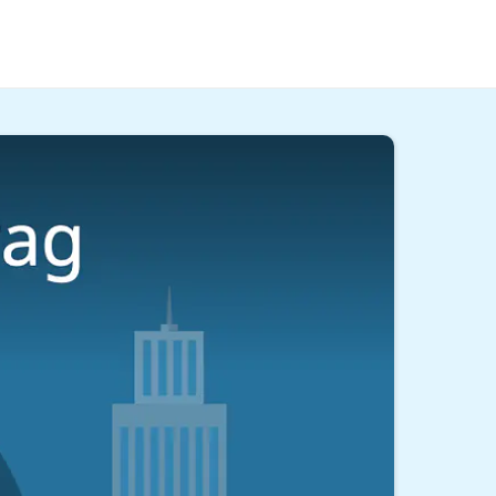
iesem Beitrag und im
Video
erfährst du,