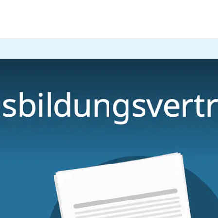
sollst jetzt den
Ausbildungsvertrag
unterschreiben? In d