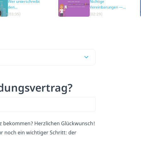
Wer unterschreibt
Nichtige
den
Vereinbarungen —
Ausbildungsvertrag?
Was darf nicht in
(03:35)
(02:29)
einen
Ausbildungsvertrag?
ldungsvertrag?
tz bekommen? Herzlichen Glückwunsch!
 noch ein wichtiger Schritt: der