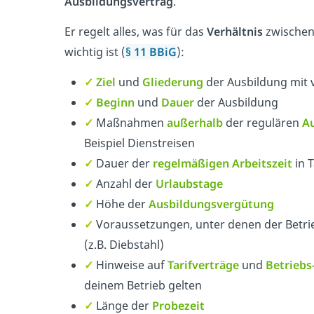
Ausbildungsvertrag
.
Er regelt alles, was für das
Verhältnis
zwischen
wichtig ist (
§ 11 BBiG
):
✓
Ziel
und
Gliederung
der Ausbildung mit 
✓
Beginn
und
Dauer
der Ausbildung
✓
Maßnahmen
außerhalb
der regulären
Au
Beispiel Dienstreisen
✓
Dauer der
regelmäßigen Arbeitszeit
in 
✓
Anzahl der
Urlaubstage
✓
Höhe der
Ausbildungsvergütung
✓
Voraussetzungen, unter denen der Betr
(z.B. Diebstahl)
✓
Hinweise auf
Tarifverträge
und
Betriebs
deinem Betrieb gelten
✓
Länge der
Probezeit