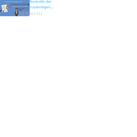
Kontrolle der
zuständigen
Kammer
(03:55)