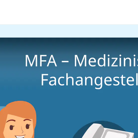
Medizin & Praxis
nische Fachangestellte Aus