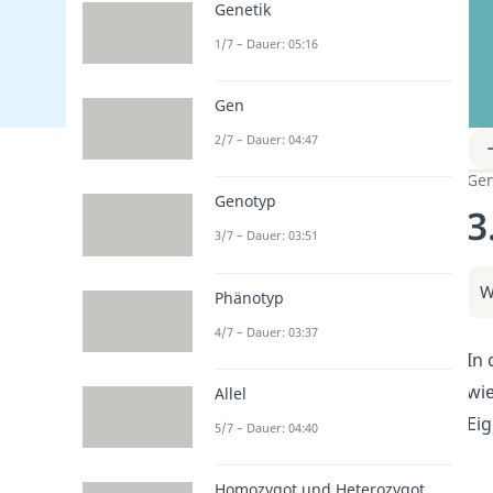
Genetik
1/7 – Dauer: 05:16
Gen
2/7 – Dauer: 04:47
Gen
Genotyp
3
3/7 – Dauer: 03:51
W
Phänotyp
4/7 – Dauer: 03:37
In 
wi
Allel
Eig
5/7 – Dauer: 04:40
Homozygot und Heterozygot