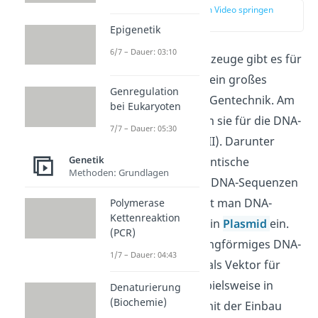
zur Stelle im Video springen
(03:25)
Epigenetik
6/7 – Dauer: 03:10
Als molekulare Werkzeuge gibt es für
Restriktionsenzyme ein großes
Genregulation
Einsatzgebiet in der Gentechnik. Am
bei Eukaryoten
häufigsten setzt man sie für die DNA-
7/7 – Dauer: 05:30
Klonierung ein (Typ II). Darunter
Genetik
kannst du dir die identische
Methoden: Grundlagen
Vervielfältigung von DNA-Sequenzen
vorstellen. Dazu baut man DNA-
Polymerase
Kettenreaktion
Stücke zunächst in ein
Plasmid
ein.
(PCR)
Ein Plasmid ist ein ringförmiges DNA-
1/7 – Dauer: 04:43
Molekül, dass dann als Vektor für
den Transport, beispielsweise in
Denaturierung
(Biochemie)
Bakterien dient. Damit der Einbau