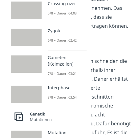
Crossing over
Modifikationen übernehmen. Das
5/8 – Dauer: 04:03
bedeutet in dem Fall, dass sie
Methylgruppen übertragen können.
Zygote
6/8 – Dauer: 02:42
Typ II
Gameten
Typ II Endonukleasen schneiden die
(Keimzellen)
DNA nahe oder innerhalb ihrer
7/8 – Dauer: 03:21
Erkennungssequenz. Daher erhältst
du hier genau definierte
Interphase
Schnittprodukte. Zerschnitten
8/8 – Dauer: 03:54
werden dabei palindromische
Genetik
Sequenzen, die bis zu acht
Mutationen
Basenpaare lang sind. Dafür benötigt
Typ II keine Energiezufuhr. Es ist die
Mutation