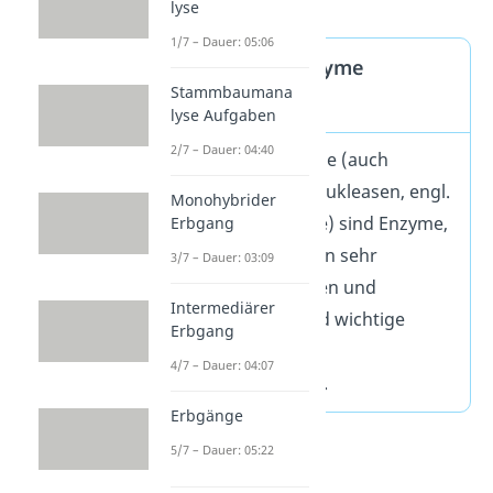
lyse
1/7 – Dauer: 05:06
Restriktionsenzyme
Stammbaumana
Definition
lyse Aufgaben
2/7 – Dauer: 04:40
Restriktionsenzyme (auch
Restriktionsendonukleasen, engl.
Monohybrider
restriction enzyme) sind Enzyme,
Erbgang
die DNA Sequenzen sehr
3/7 – Dauer: 03:09
spezifisch erkennen und
Intermediärer
schneiden. Sie sind wichtige
Erbgang
Werkzeuge in der
4/7 – Dauer: 04:07
Molekularbiologie.
Erbgänge
5/7 – Dauer: 05:22