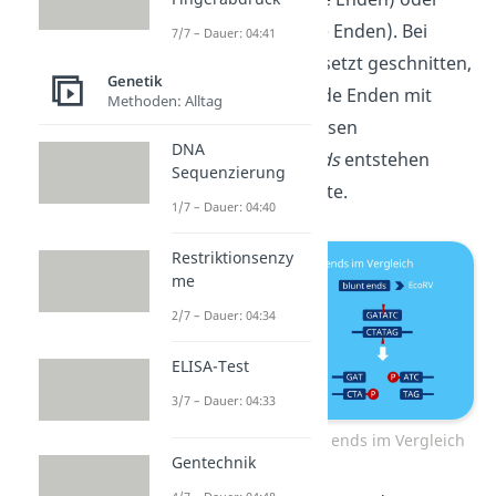
blunt ends
(stumpfe Enden). Bei
7/7 – Dauer: 04:41
sticky ends
wird versetzt geschnitten,
Genetik
so dass überlappende Enden mit
Methoden: Alltag
komplementären Basen
DNA
entstehen.
Blunt ends
entstehen
Sequenzierung
durch gerade Schnitte.
1/7 – Dauer: 04:40
Restriktionsenzy
me
2/7 – Dauer: 04:34
ELISA-Test
3/7 – Dauer: 04:33
sticky ends und blunt ends im Vergleich
Gentechnik