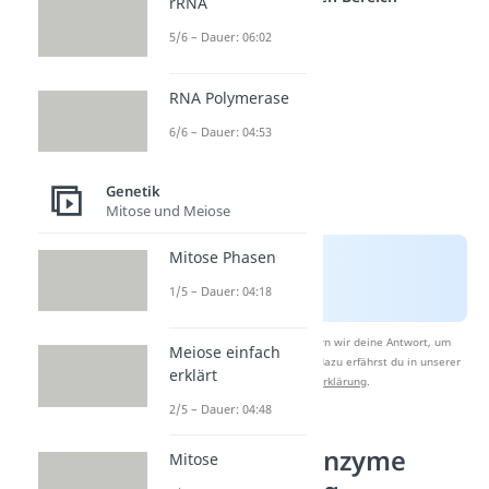
rRNA
5/6 – Dauer: 06:02
RNA Polymerase
6/6 – Dauer: 04:53
Genetik
Mitose und Meiose
Mitose Phasen
1/5 – Dauer: 04:18
Nach Beantwortung speichern wir deine Antwort, um
Meiose einfach
Studyflix zu verbessern. Mehr dazu erfährst du in unserer
erklärt
Datenschutzerklärung
.
2/5 – Dauer: 04:48
Restriktionsenzyme
Mitose