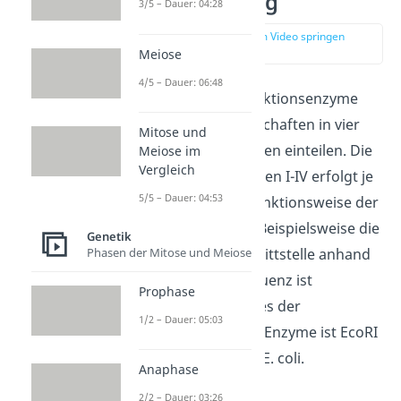
Klassifizierung
3/5 – Dauer: 04:28
zur Stelle im Video springen
(02:26)
Meiose
4/5 – Dauer: 06:48
Du kannst die Restriktionsenzyme
anhand ihrer Eigenschaften in vier
Mitose und
verschiedene Gruppen einteilen. Die
Meiose im
Vergleich
Aufteilung in die Typen I-IV erfolgt je
5/5 – Dauer: 04:53
nach Aufbau und Funktionsweise der
jeweiligen Enzyme. Beispielsweise die
Genetik
Phasen der Mitose und Meiose
Festlegung der Schnittstelle anhand
der Erkennungssequenz ist
Prophase
unterschiedlich. Eines der
1/2 – Dauer: 05:03
bekanntesten Typ II Enzyme ist EcoRI
aus dem Bakterium E. coli.
Anaphase
2/2 – Dauer: 03:26