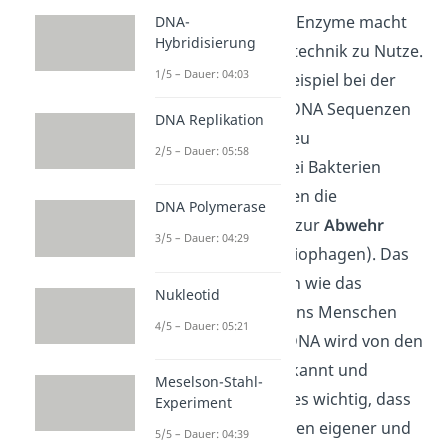
Die Genauigkeit der Enzyme macht
DNA-
Hybridisierung
man sich in der Gentechnik zu Nutze.
1/5 – Dauer: 04:03
So kann man zum Beispiel bei der
Klonierung
gezielt DNA Sequenzen
DNA Replikation
zerschneiden und neu
2/5 – Dauer: 05:58
zusammenbauen. Bei Bakterien
(
Prokaroyten
) dienen die
DNA Polymerase
Restriktionsenzyme zur
Abwehr
3/5 – Dauer: 04:29
gegen Viren
(Bakteriophagen). Das
kannst du dir ähnlich wie das
Nukleotid
Immunsystem von uns Menschen
4/5 – Dauer: 05:21
vorstellen. Fremde DNA wird von den
Nukleasen direkt erkannt und
Meselson-Stahl-
abgebaut. Dabei ist es wichtig, dass
Experiment
die Bakterien zwischen eigener und
5/5 – Dauer: 04:39