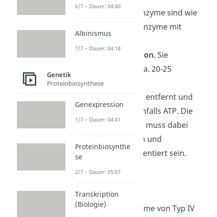
6/7 – Dauer: 04:40
Typ III Restriktionsenzyme sind wie
Typ I Kombinationsenzyme mit
Albinismus
Restriktions- und
7/7 – Dauer: 04:18
Modifikationsfunktion
. Sie
schneiden die DNA ca. 20-25
Genetik
Basenpaare von der
Proteinbiosynthese
Erkennungssequenz entfernt und
Genexpression
benötigen dazu ebenfalls ATP. Die
1/7 – Dauer: 04:41
Erkennungssequenz muss dabei
zweimal vorkommen und
Proteinbiosynthe
entgegengesetzt orientiert sein.
se
2/7 – Dauer: 05:07
Typ IV
Transkription
(Biologie)
Die Restriktionsenzyme von Typ IV