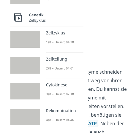
Genetik
Zellzyklus
Zellzyklus
1/8 – Dauer: 04:28
Typ I
Zellteilung
2/8 – Dauer: 04:01
Typ I Restriktionsenzyme schneiden
die DNA zufällig, weit weg von ihren
Cytokinese
Erkennungssequenzen. Du kannst sie
3/8 – Dauer: 02:18
dir als komplexe Enzyme mit
mehreren Untereinheiten vorstellen.
Rekombination
Um zu funktionieren, benötigen sie
4/8 – Dauer: 04:46
Energie in Form von
ATP
. Neben der
Restriktion können sie auch