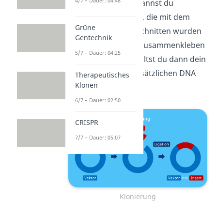
4/7 – Dauer: 04:48
Im zweiten Schritt kannst du
verschiedene Enden, die mit dem
Grüne
gleichen Enzym geschnitten wurden
Gentechnik
mit Ligasen wieder zusammenkleben
5/7 – Dauer: 04:25
(=
Ligation
). So erhältst du dann dein
Plasmid mit dem zusätzlichen DNA
Therapeutisches
Klonen
Abschnitt (=
Insert
).
6/7 – Dauer: 02:50
CRISPR
7/7 – Dauer: 05:07
Klonierung