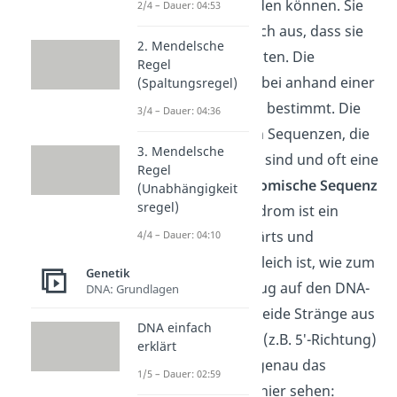
auseinander schneiden können. Sie
2/4 – Dauer: 04:53
zeichnen sich dadurch aus, dass sie
2. Mendelsche
sehr spezifisch arbeiten. Die
Regel
Schnittstelle wird dabei anhand einer
(Spaltungsregel)
Erkennungssequenz bestimmt. Die
3/4 – Dauer: 04:36
Nukleasen erkennen Sequenzen, die
3. Mendelsche
4-8 Basenpaare lang sind und oft eine
Regel
sogenannte
palindromische Sequenz
(Unabhängigkeit
sregel)
aufweisen. Ein Palindrom ist ein
Wort, welches vorwärts und
4/4 – Dauer: 04:10
rückwärts gelesen gleich ist, wie zum
Genetik
Beispiel Otto. In Bezug auf den DNA-
DNA: Grundlagen
Doppelstrang sind beide Stränge aus
DNA einfach
der selben Richtung (z.B. 5′-Richtung)
erklärt
gelesen gleich. Wie genau das
1/5 – Dauer: 02:59
aussieht, kannst du hier sehen: