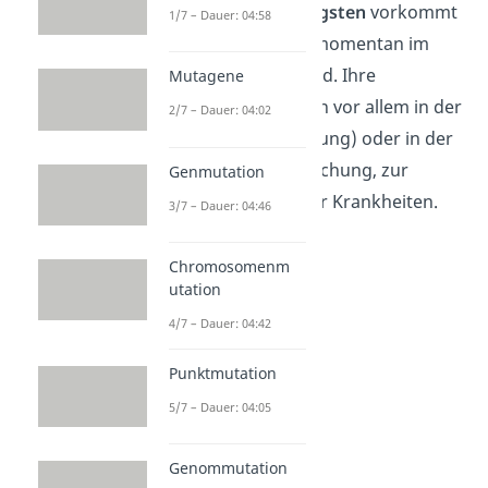
Klasse, die
am häufigsten
vorkommt
1/7 – Dauer: 04:58
und die einzige die momentan im
Labor eingesetzt wird. Ihre
Mutagene
Einsatzgebiete liegen vor allem in der
2/7 – Dauer: 04:02
Gentechnik (Klonierung) oder in der
epigenetischen Forschung, zur
Genmutation
Erkennung spezieller Krankheiten.
3/7 – Dauer: 04:46
Chromosomenm
utation
4/7 – Dauer: 04:42
Punktmutation
5/7 – Dauer: 04:05
Typ III
Genommutation