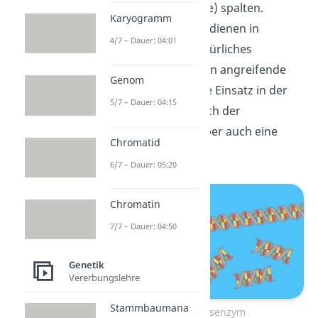
DNA
(= Nukleinsäure) spalten.
Karyogramm
Restriktionsenzyme dienen in
4/7 – Dauer: 04:01
Bakterien als ein natürliches
Abwehrsystem gegen angreifende
Genom
Viren. Der künstliche Einsatz in der
5/7 – Dauer: 04:15
Klonierung im Bereich der
Gentechnik
spielt aber auch eine
Chromatid
große Rolle.
6/7 – Dauer: 05:20
Chromatin
7/7 – Dauer: 04:50
Genetik
Vererbungslehre
Stammbaumana
Restriktionsenzym