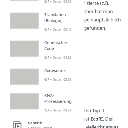
3/7 – Dauer: 04:59
schneiden nur modifizierte (z.B.
methylierte) DNA. Bisher hat man
Translation
Enzyme dieser Gruppe hauptsächlich
(Biologie)
im Bakterium E. coli gefunden.
4/7 – Dauer: 03:40
Genetischer
Code
5/7 – Dauer: 04:33
Codesonne
6/7 – Dauer: 03:58
RNA-
Beispiel EcoRI
Prozessierung
Einer der bekanntesten Typ II
7/7 – Dauer: 05:29
Restriktionsenzyme ist
EcoRI
. Der
Genetik
Name klingt für dich vielleicht etwas
Genregulation