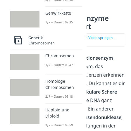
Genwirkkette
Restriktionsenzyme
7/7 – Dauer: 02:35
einfach erklärt
Genetik
zur Stelle im Video springen
(00:13)
Chromosomen
Chromosomen
Unter einem
Restriktionsenzym
1/7 – Dauer: 06:47
verstehst du ein Enzym, das
bestimmte DNA Sequenzen erkennen
Homologe
und schneiden kann. Du kannst es dir
Chromosomen
daher auch als
molekulare Schere
2/7 – Dauer: 03:18
vorstellen, welche die DNA ganz
gezielt zerschneidet. Ein anderer
Haploid und
Diploid
Name ist
Restriktionsendonuklease
,
weil die Enzyme Bindungen in der
3/7 – Dauer: 03:59