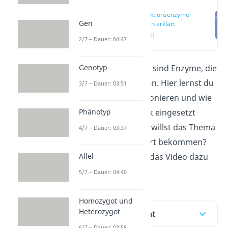
Restriktionsenzyme
Gen
einfach erklärt
(00:13)
2/7 – Dauer: 04:47
Genotyp
Restriktionsenzyme
sind Enzyme, die
die DNA zerschneiden. Hier lernst du
3/7 – Dauer: 03:51
wie genau sie funktionieren und wie
Phänotyp
sie in der Gentechnik eingesetzt
werden könn
en! Du willst das Thema
4/7 – Dauer: 03:37
noch schneller erklärt bekommen?
Dann schau dir hier das Video dazu
Allel
an!
5/7 – Dauer: 04:40
Homozygot und
Heterozygot
Inhaltsübersicht
6/7 – Dauer: 03:58