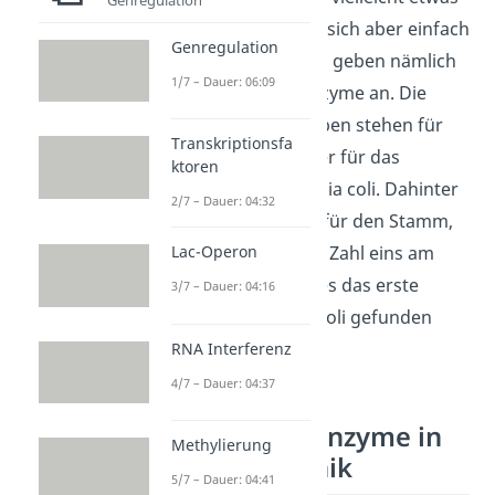
ungewöhnlich, lässt sich aber einfach
Genregulation
erklären. Die Namen geben nämlich
1/7 – Dauer: 06:09
die Herkunft der Enzyme an. Die
ersten drei Buchstaben stehen für
Transkriptionsfa
die Art: Eco steht hier für das
ktoren
Bakterium Escherichia coli. Dahinter
2/7 – Dauer: 04:32
folgt ein Buchstabe für den Stamm,
also R. Die römische Zahl eins am
Lac-Operon
Ende sagt dir, dass es das erste
3/7 – Dauer: 04:16
Enzym ist, das in E. coli gefunden
wurde.
RNA Interferenz
4/7 – Dauer: 04:37
Restriktionsenzyme in
Methylierung
der Gentechnik
5/7 – Dauer: 04:41