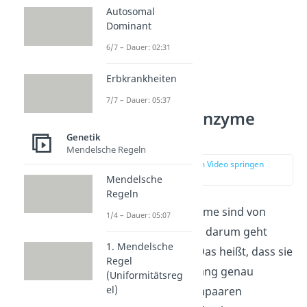
Autosomal
Dominant
6/7 – Dauer: 02:31
Erbkrankheiten
7/7 – Dauer: 05:37
Restriktionsenzyme
Bedeutung
Genetik
Mendelsche Regeln
zur Stelle im Video springen
(00:47)
Mendelsche
Regeln
Die Restriktionsenzyme sind von
1/4 – Dauer: 05:07
Bedeutung, wenn es darum geht
1. Mendelsche
DNA zu schneiden. Das heißt, dass sie
Regel
den DNA-Doppelstrang genau
(Uniformitätsreg
el)
zwischen zwei Basenpaaren