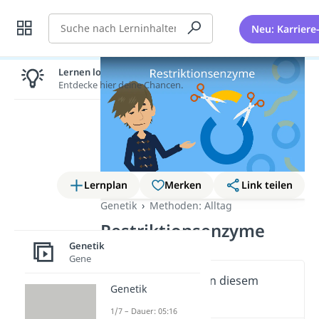
Suche
Neu: Karriere
Lernen lohnt sich!
Entdecke hier deine Chancen.
Lernplan
Merken
Link teilen
Genetik
Methoden: Alltag
Restriktionsenzyme
Genetik
Gene
Wichtige Inhalte in diesem
Genetik
Video
1/7 – Dauer: 05:16