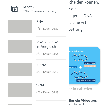
fremder DNA unterscheiden können.
Genetik
Das machen sie über die
RNA (Ribonukleinsäure)
Methylierung
ihrer eigenen DNA.
RNA
Das kannst du dir wie eine Art
Markierung am DNA-Strang
1/6 – Dauer: 06:37
vorstellen.
DNA und RNA
im Vergleich
2/6 – Dauer: 04:54
mRNA
3/6 – Dauer: 06:12
tRNA
Restriktionsenzyme in Bakterien
4/6 – Dauer: 06:03
Studyflix vernetzt: Hier ein Video aus
einem anderen Bereich