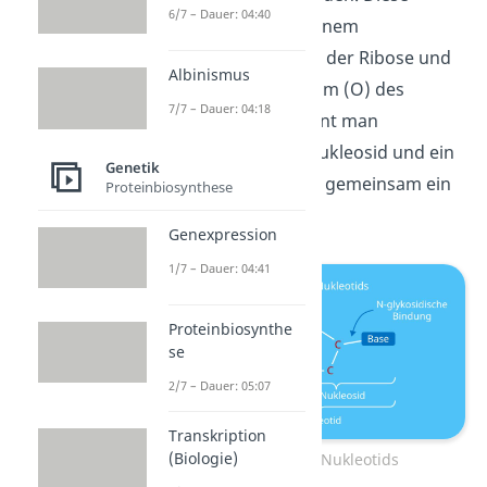
6/7 – Dauer: 04:40
Bindung zwischen einem
Kohlenstoffatom (C) der Ribose und
Albinismus
einem Sauerstoffatom (O) des
7/7 – Dauer: 04:18
Phosphatrestes nennt man
Esterbindung
.
Ein Nukleosid und ein
Genetik
Phosphatrest bilden gemeinsam ein
Proteinbiosynthese
Nukleotid.
Genexpression
1/7 – Dauer: 04:41
Proteinbiosynthe
se
2/7 – Dauer: 05:07
Transkription
(Biologie)
Aufbau eines Nukleotids