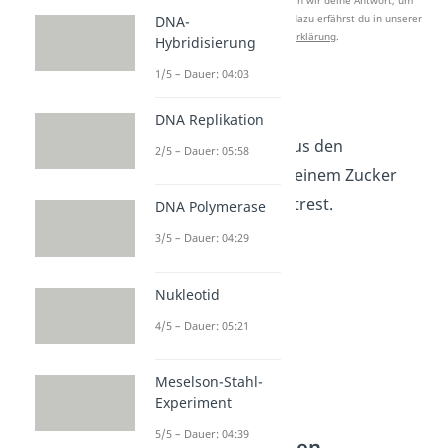
Nach Beantwortung speichern wir deine Antwort, um
Studyflix zu verbessern. Mehr dazu erfährst du in unserer
DNA-
Datenschutzerklärung
.
Hybridisierung
1/5 – Dauer: 04:03
Bestandteile
DNA Replikation
Die mRNA besteht aus den
2/5 – Dauer: 05:58
organischen Basen, einem Zucker
und einem Phosphatrest.
DNA Polymerase
3/5 – Dauer: 04:29
Nukleotid
4/5 – Dauer: 05:21
Meselson-Stahl-
Experiment
5/5 – Dauer: 04:39
Organische Basen