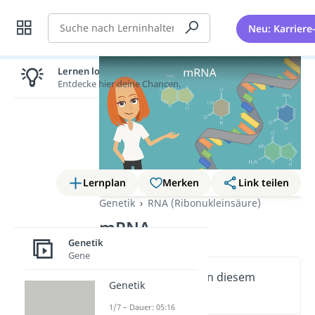
Suche
Neu: Karriere
Lernen lohnt sich!
Entdecke hier deine Chancen.
Lernplan
Merken
Link teilen
Genetik
RNA (Ribonukleinsäure)
mRNA
Genetik
Gene
Wichtige Inhalte in diesem
Genetik
Video
1/7 – Dauer: 05:16