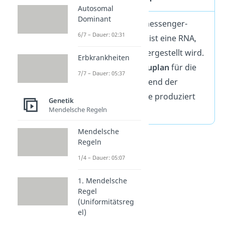
Autosomal
Dominant
Die mRNA (engl. messenger-
6/7 – Dauer: 02:31
RNA=
Boten-RNA
) ist eine RNA,
die aus der DNA hergestellt wird.
Erbkrankheiten
Sie enthält den
Bauplan
für die
7/7 – Dauer: 05:37
Proteine, die während der
Proteinbiosynthese produziert
Genetik
Mendelsche Regeln
werden.
Mendelsche
Regeln
1/4 – Dauer: 05:07
1. Mendelsche
Regel
(Uniformitätsreg
el)