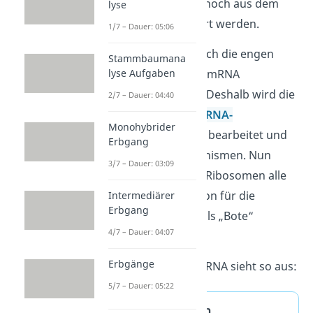
bei den Eukaryoten noch aus dem
lyse
Zellkern transportiert werden.
1/7 – Dauer: 05:06
Auf diesem Weg durch die engen
Stammbaumana
Kernporen kann die mRNA
lyse Aufgaben
beschädigt werden. Deshalb wird die
2/7 – Dauer: 04:40
mRNA während der
RNA-
Monohybrider
Prozessierung
noch bearbeitet und
Erbgang
erhält Schutzmechanismen. Nun
3/7 – Dauer: 03:09
kann die mRNA den Ribosomen alle
wichtigen Information für die
Intermediärer
Erbgang
Proteinherstellung als „Bote“
4/7 – Dauer: 04:07
überbringen.
Erbgänge
Die Definition der mRNA sieht so aus:
5/7 – Dauer: 05:22
mRNA Definition