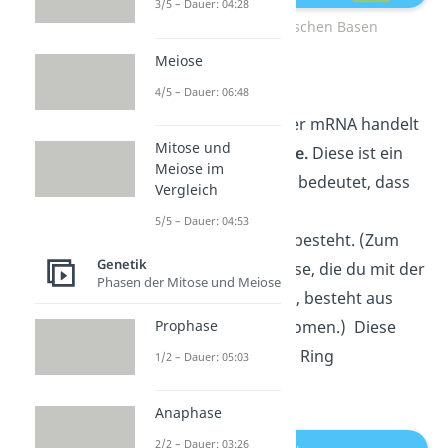
3/5 – Dauer: 04:28
Bau der organischen Basen
Meiose
Zucker
4/5 – Dauer: 06:48
Bei dem Zucker in der mRNA handelt
Mitose und
es sich um die
Ribose.
Diese ist ein
Meiose im
Fünffachzucker.
Das bedeutet, dass
Vergleich
die Ribose aus fünf
5/5 – Dauer: 04:53
Kohlenstoffatomen besteht. (Zum
Genetik
Vergleich: Die Glucose, die du mit der
Phasen der Mitose und Meiose
Nahrung aufnimmst, besteht aus
sechs Kohlenstoffatomen.) Diese
Prophase
Atome sind in einem Ring
1/2 – Dauer: 05:03
angeordnet.
Anaphase
2/2 – Dauer: 03:26