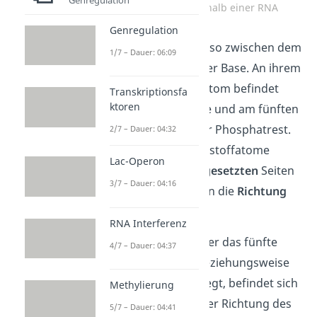
Bindungen innerhalb einer RNA
Genregulation
So liegt die Ribose also zwischen dem
1/7 – Dauer: 06:09
Phosphatrest und der Base. An ihrem
dritten Kohlenstoffatom befindet
Transkriptionsfa
ktoren
sich eine OH-Gruppe und am fünften
Kohlenstoffatom der Phosphatrest.
2/7 – Dauer: 04:32
Diese beiden Kohlenstoffatome
Lac-Operon
liegen an
entgegengesetzten
Seiten
3/7 – Dauer: 04:16
der Ribose. Sie geben die
Richtung
der RNA an.
RNA Interferenz
In der Richtung, in der das fünfte
4/7 – Dauer: 04:37
Kohlenstoffatom, beziehungsweise
der Phosphatrest, liegt, befindet sich
Methylierung
das 5
‚ Ende
und in der Richtung des
5/7 – Dauer: 04:41