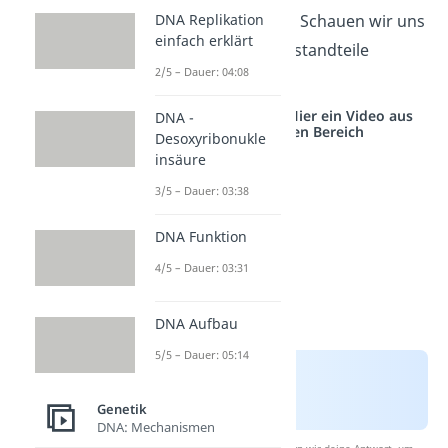
DNA Replikation
Rückgrat
der mRNA. Schauen wir uns
einfach erklärt
zunächst die drei Bestandteile
2/5 – Dauer: 04:08
genauer an.
Studyflix vernetzt: Hier ein Video aus
DNA -
einem anderen Bereich
Desoxyribonukle
insäure
3/5 – Dauer: 03:38
DNA Funktion
4/5 – Dauer: 03:31
DNA Aufbau
5/5 – Dauer: 05:14
Genetik
DNA: Mechanismen