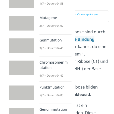
Bindungen
1/7 – Dauer: 04:58
zur Stelle im Video springen
Mutagene
(02:44)
2/7 – Dauer: 04:02
Eine Base und die Ribose sind durch
eine
N-glykosidische Bindung
Genmutation
verbunden. Darunter kannst du eine
3/7 – Dauer: 04:46
Bindung zwischen dem 1.
Kohlenstoffatom der Ribose (C1) und
Chromosomenm
utation
der Aminogruppe (-NH-) der Base
verstehen.
4/7 – Dauer: 04:42
Eine Base und die Ribose bilden
Punktmutation
zusammen einen
Nukleosid.
5/7 – Dauer: 04:05
An dieses Nukleosid ist ein
Genommutation
Phosphatrest gebunden. Diese