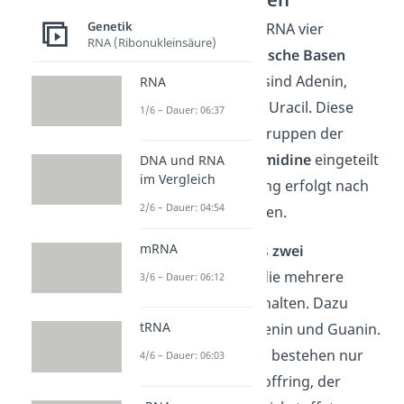
Genetik
Du kannst bei der mRNA vier
RNA (Ribonukleinsäure)
verschiedene
organische Basen
unterscheiden. Das sind Adenin,
RNA
Cytosin, Guanin und Uracil. Diese
1/6 – Dauer: 06:37
können in die Stoffgruppen der
Purine
und der
Pyrimidine
eingeteilt
DNA und RNA
im Vergleich
werden. Die Einteilung erfolgt nach
2/6 – Dauer: 04:54
dem Aufbau der Basen.
mRNA
Purine
bestehen aus
zwei
Kohlenstoffringen, die mehrere
3/6 – Dauer: 06:12
Stickstoffatome enthalten. Dazu
tRNA
zählen die Basen Adenin und Guanin.
Pyrimidine
dagegen bestehen nur
4/6 – Dauer: 06:03
aus
einem
Kohlenstoffring, der