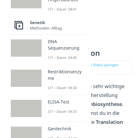
7/7 – Dauer: 04:41
Genetik
Methoden: Alltag
DNA
Sequenzierung
mRNA Funktion
1/7 – Dauer: 04:40
zur Stelle im Video springen
(04:18)
Restriktionsenzy
me
Die mRNA spielt eine sehr wichtige
2/7 – Dauer: 04:34
Rolle bei der Proteinherstellung
ELISA-Test
während der
Proteinbiosynthese.
3/7 – Dauer: 04:33
Diesen Vorgang kannst du in die
Transkription
und die
Translation
Gentechnik
unterteilen.