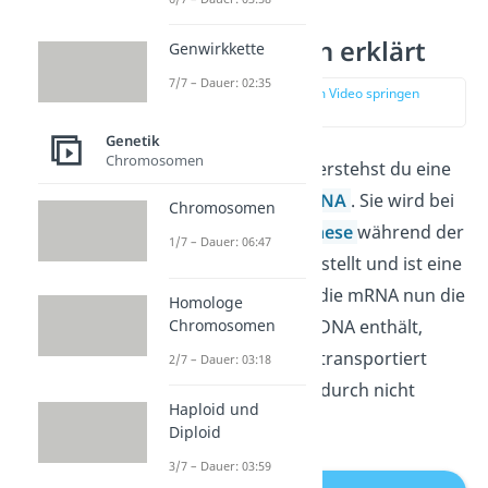
mRNA einfach erklärt
Genwirkkette
7/7 – Dauer: 02:35
zur Stelle im Video springen
(00:12)
Genetik
Chromosomen
Unter einer mRNA verstehst du eine
spezielle Form der
RNA
. Sie wird bei
Chromosomen
der
Proteinbiosynthese
während der
1/7 – Dauer: 06:47
Transkription
hergestellt und ist eine
Kopie der
DNA
. Da die mRNA nun die
Homologe
Chromosomen
Erbinformation der DNA enthält,
muss die DNA nicht transportiert
2/7 – Dauer: 03:18
werden und wird dadurch nicht
Haploid und
beschädigt.
Diploid
3/7 – Dauer: 03:59