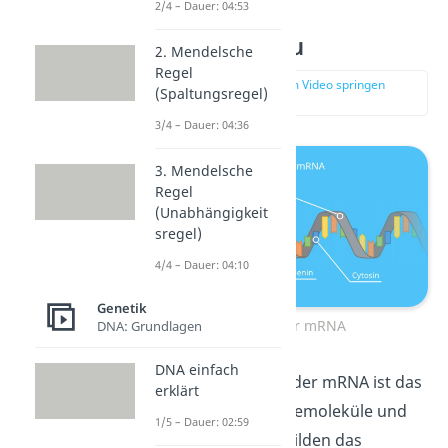
2/4 – Dauer: 04:53
mRNA Aufbau
2. Mendelsche
Regel
zur Stelle im Video springen
(Spaltungsregel)
(01:18)
3/4 – Dauer: 04:36
3. Mendelsche
Regel
(Unabhängigkeit
sregel)
4/4 – Dauer: 04:10
Genetik
Aufbau der mRNA
DNA: Grundlagen
DNA einfach
Der Grundbaustein der mRNA ist das
erklärt
Nukleotid. Die Ribosemoleküle und
1/5 – Dauer: 02:59
die Phosphatreste bilden das