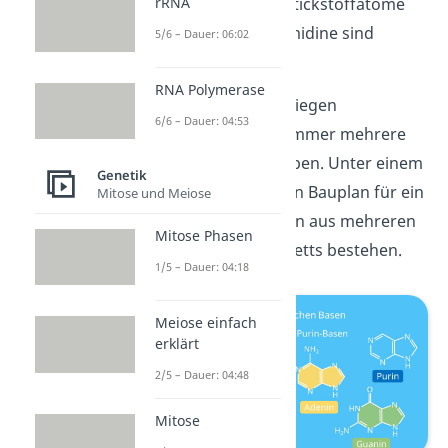
ebenfalls mehrere Stickstoffatome
rRNA
enthält. Solche Pyrimidine sind
5/6 – Dauer: 06:02
Cytosin und Uracil.
RNA Polymerase
Viele solcher Basen liegen
6/6 – Dauer: 04:53
aneinander, wobei immer mehrere
Basen ein Gen angeben. Unter einem
Genetik
Gen verstehst du den Bauplan für ein
Mitose und Meiose
Protein. Ein Gen kann aus mehreren
Mitose Phasen
Hundert Basen-Tripletts bestehen.
1/5 – Dauer: 04:18
Meiose einfach
erklärt
2/5 – Dauer: 04:48
Mitose