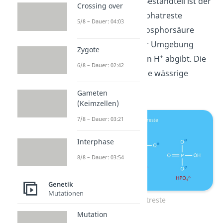
Der dritte wichtige Bestandteil ist der
Crossing over
Phosphatrest
. Phosphatreste
5/8 – Dauer: 04:03
entstehen, wenn Phosphorsäure
(H
PO
) in wässriger Umgebung
3
4
Zygote
+
Wasserstoffprotonen H
abgibt. Die
6/8 – Dauer: 02:42
Zelle stellt eine solche wässrige
Umgebung dar.
Gameten
(Keimzellen)
7/8 – Dauer: 03:21
Interphase
8/8 – Dauer: 03:54
Genetik
Mutationen
Phosphatreste
Mutation