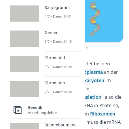
Karyogramm
4/7 – Dauer: 04:01
Genom
5/7 – Dauer: 04:15
mRNA
Chromatid
Die Transkription findet bei den
6/7 – Dauer: 05:20
Prokaryoten
im
Cytoplasma
an der
DNA und bei den
Eukaryoten
im
Chromatin
Zellkern
statt. Weil die
7/7 – Dauer: 04:50
darauffolgende
Translation
, also die
Übersetzung von mRNA in Proteine,
Genetik
Vererbungslehre
im Cytoplasma an den
Ribosomen
der
Zelle
stattfindet, muss die mRNA
Stammbaumana