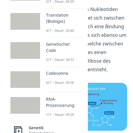
3/7 – Dauer: 04:59
Damit ein Strang aus Nukleotiden
Translation
entstehen kann, bildet sich zwischen
(Biologie)
zwei Nukleotiden noch eine Bindung
4/7 – Dauer: 03:40
aus. Dabei handelt es sich ebenso um
eine Esterbindung, welche zwischen
Genetischer
Code
dem Phosphatrest des einen
5/7 – Dauer: 04:33
Nukleotids und der Ribose des
anderen Nukleotids entsteht.
Codesonne
6/7 – Dauer: 03:58
RNA-
Prozessierung
7/7 – Dauer: 05:29
Genetik
Genregulation