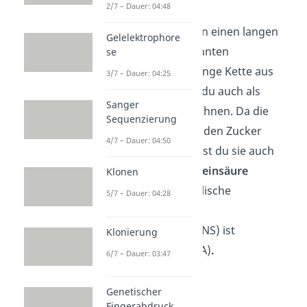
2/7 – Dauer: 04:48
Die Nukleotide bilden einen langen
Gelelektrophore
Strang, den sogenannten
se
Einzelstrang.
Eine lange Kette aus
3/7 – Dauer: 04:25
Nukleotiden kannst du auch als
Sanger
Nukleinsäure
bezeichnen. Da die
Sequenzierung
Nukleinsäure mRNA den Zucker
4/7 – Dauer: 04:50
Ribose enthält, kannst du sie auch
einfach als
Ribonukleinsäure
Klonen
bezeichnen. Die englische
5/7 – Dauer: 04:28
Bezeichnung für die
Ribonukleinsäure (RNS) ist
Klonierung
ribonucleic acid (RNA)
.
6/7 – Dauer: 03:47
Genetischer
Fingerabdruck