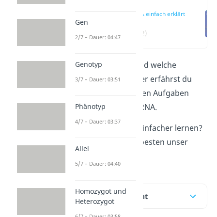
mRNA einfach erklärt
Gen
(00:12)
2/7 – Dauer: 04:47
Genotyp
Was ist die mRNA und welche
Funktion hat sie? Hier erfährst du
3/7 – Dauer: 03:51
alles zum Bau und den Aufgaben
Phänotyp
dieser besonderen RNA.
4/7 – Dauer: 03:37
Du möchtest noch einfacher lernen?
Dann schau dir am besten unser
Allel
Video
zur mRNA an!
5/7 – Dauer: 04:40
Homozygot und
Inhaltsübersicht
Heterozygot
6/7 – Dauer: 03:58