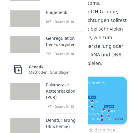
dritten Kohlenstoffatoms,
beziehungsweise der OH-Gruppe,
Epigenetik
das
3′ Ende
. Diese Richtungen solltest
6/7 – Dauer: 03:10
du dir merken, da sie bei sehr vielen
Prozessen in der Zelle, wie zum
Genregulation
bei Eukaryoten
Beispiel der Proteinherstellung oder
der Verdopplung der RNA und DNA,
7/7 – Dauer: 05:30
eine wichtige Rolle spielen.
Genetik
Methoden: Grundlagen
Polymerase
Kettenreaktion
(PCR)
1/7 – Dauer: 04:43
Denaturierung
(Biochemie)
3′ Ende und 5′ Ende der mRNA