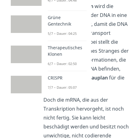
4/7 – Dauer: 04:48
Bei der
Transkription
wird die
Erbinformation
auf der DNA in eine
Grüne
mRNA umgewandelt, damit die DNA
Gentechnik
nicht durch zu viel Transport
5/7 – Dauer: 04:25
beschädigt wird. Dabei stellt die
Therapeutisches
mRNA eine
Kopie
eines Stranges der
Klonen
DNA dar. Die Erbinformationen, die
6/7 – Dauer: 02:50
sich nun auf der mRNA befinden,
enthalten also den
Bauplan
für die
CRISPR
Proteine.
7/7 – Dauer: 05:07
Doch die mRNA, die aus der
Transkription hervorgeht, ist noch
nicht fertig. Sie kann leicht
beschädigt werden und besitzt noch
unwichtige, nicht codierende