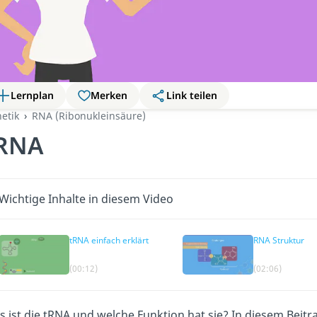
Lernplan
Merken
Link teilen
etik
RNA (Ribonukleinsäure)
RNA
Wichtige Inhalte in diesem Video
tRNA einfach erklärt
RNA Struktur
(00:12)
(02:06)
 ist die tRNA und welche Funktion hat sie? In diesem Beitra