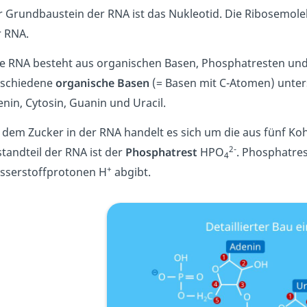
 Grundbaustein der RNA ist das Nukleotid. Die Ribosemole
r RNA.
ne RNA besteht aus organischen Basen, Phosphatresten und
rschiedene
organische Basen
(= Basen mit C-Atomen) unter
nin, Cytosin, Guanin und Uracil.
i dem Zucker in der RNA handelt es sich um die aus fünf 
2-
tandteil der RNA ist der
Phosphatrest
HPO
. Phosphatre
4
+
sserstoffprotonen H
abgibt.