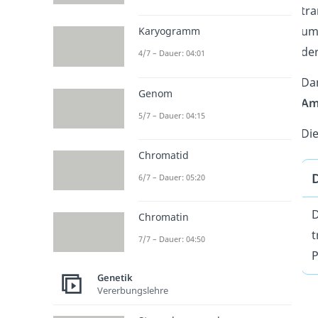
tr
umg
Karyogramm
de
4/7 – Dauer: 04:01
Dam
Genom
Am
5/7 – Dauer: 04:15
Die
Chromatid
D
6/7 – Dauer: 05:20
D
Chromatin
t
7/7 – Dauer: 04:50
P
Genetik
Vererbungslehre