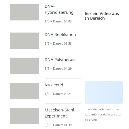
eingewoben sind.
DNA-
Hybridisierung
Studyflix vernetzt: Hier ein Video aus
einem anderen Bereich
1/5 – Dauer: 04:03
DNA Replikation
2/5 – Dauer: 05:58
DNA Polymerase
3/5 – Dauer: 04:29
Nukleotid
4/5 – Dauer: 05:21
Meselson-Stahl-
Nach Beantwortung speichern wir deine Antwort, um
Studyflix zu verbessern. Mehr dazu erfährst du in unserer
Experiment
Datenschutzerklärung
.
5/5 – Dauer: 04:39