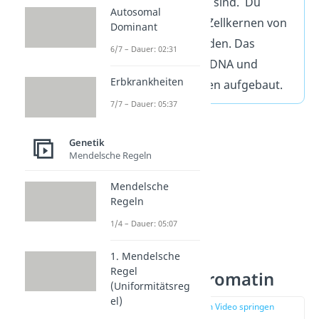
zusammengesetzt sind. Du
Autosomal
kannst es nur bei Zellkernen von
Dominant
Eukaryoten vorfinden. Das
6/7 – Dauer: 02:31
Chromatin ist aus DNA und
Erbkrankheiten
speziellen Proteinen aufgebaut.
7/7 – Dauer: 05:37
Genetik
Mendelsche Regeln
Mendelsche
Regeln
1/4 – Dauer: 05:07
1. Mendelsche
Regel
Arten von Chromatin
(Uniformitätsreg
el)
zur Stelle im Video springen
(01:54)