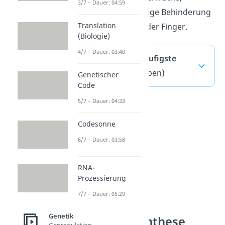
3/7 – Dauer: 04:59
Krampfanfälle, geistige Behinderung
Translation
und Missbildungen der Finger.
(Biologie)
4/7 – Dauer: 03:40
Chromatin — häufigste
Fragen
(ausklappen)
Genetischer
Code
5/7 – Dauer: 04:33
Codesonne
6/7 – Dauer: 03:58
RNA-
Prozessierung
7/7 – Dauer: 05:29
Genetik
Proteinbiosynthese
Genregulation