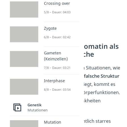
Crossing over
5/8 – Dauer: 04:03
Zygote
6/8 – Dauer: 02:42
Fehler im Chromatin als
Problemursache
Gameten
(Keimzellen)
Wenn in bestimmten Situationen, wie
7/8 – Dauer: 03:21
dem Zellzyklus,
eine
falsche Struktur
Interphase
des Chromatins vorliegt, kommt es
8/8 – Dauer: 03:54
zu
Problemen
der Körperfunktionen.
Daraus können Krankheiten
Genetik
entstehen.
Mutationen
Denn wenn ein eigentlich starres
Mutation