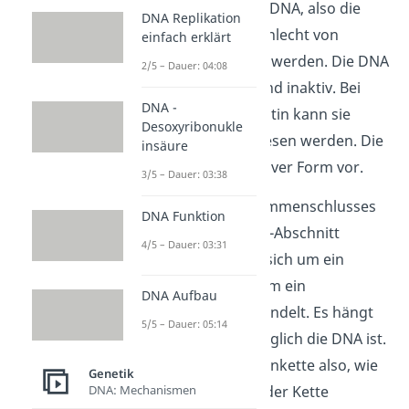
Chromatin kann die DNA, also die
DNA Replikation
Proteinbaupläne, schlecht von
einfach erklärt
Enzymen
abgelesen werden. Die DNA
2/5 – Dauer: 04:08
ist hier weitestgehend inaktiv. Bei
DNA -
genreichem Chromatin kann sie
Desoxyribonukle
hingegen gut abgelesen werden. Die
insäure
DNA liegt also in aktiver Form vor.
3/5 – Dauer: 03:38
Die Stärke des Zusammenschlusses
DNA Funktion
von Histon und DNA-Abschnitt
4/5 – Dauer: 03:31
legt
also fest, ob es sich um ein
Euchromatin oder um ein
DNA Aufbau
Heterochromatin handelt. Es hängt
5/5 – Dauer: 05:14
davon ab, wie zugänglich die DNA ist.
Im Beispiel der Perlenkette also, wie
Genetik
DNA: Mechanismen
locker die Perlen in der Kette