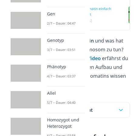
Chromatin einfach
Gen
erklärt
(00:16)
2/7 – Dauer: 04:47
Genotyp
Was ist ein
Chromatin
und was hat
das mit einem Chromosom zu tun?
3/7 – Dauer: 03:51
Hier und in diesem
Video
erfährst du
Phänotyp
alles, was du über den Aufbau und
die Funktion des Chromatins wissen
4/7 – Dauer: 03:37
musst. m
Allel
5/7 – Dauer: 04:40
Inhaltsübersicht
Homozygot und
Heterozygot
6/7 – Dauer: 03:58