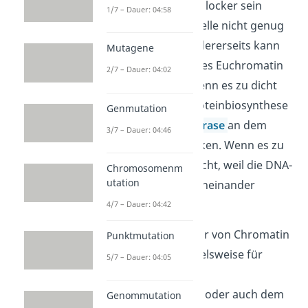
Heterochromatin zu locker sein
1/7 – Dauer: 04:58
sollte, kann es der Zelle nicht genug
Stabilität geben.
Andererseits kann
Mutagene
ein eigentlich lockeres Euchromatin
2/7 – Dauer: 04:02
ein Problem sein, wenn es zu dicht
ist. Während der Proteinbiosynthese
Genmutation
will die
RNA-Polymerase
an dem
3/7 – Dauer: 04:46
Euchromatin andocken. Wenn es zu
dicht ist, geht das nicht, weil die DNA-
Chromosomenm
utation
Sequenzen zu nah aneinander
liegen.
4/7 – Dauer: 04:42
Fehler in der Struktur von Chromatin
Punktmutation
sorgen somit beispielsweise für
5/7 – Dauer: 04:05
Probleme bei der
Proteinbiosynthese
oder auch dem
Genommutation