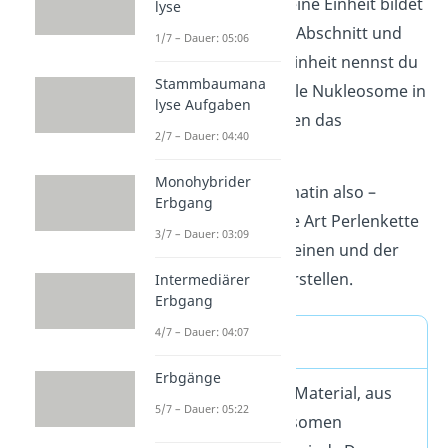
aufgewickelt. Die kleine Einheit bildet
lyse
sich aus einem DNA-Abschnitt und
1/7 – Dauer: 05:06
einem Protein. Die Einheit nennst du
Stammbaumana
dann
Nukleosom
. Alle Nukleosome in
lyse Aufgaben
einem Strang ergeben das
2/7 – Dauer: 04:40
Chromatin
.
Monohybrider
Du kannst dir Chromatin also –
Erbgang
vereinfacht – als eine Art Perlenkette
3/7 – Dauer: 03:09
aus den Histon-Proteinen und der
gewickelten DNA vorstellen.
Intermediärer
Erbgang
4/7 – Dauer: 04:07
Definition
Erbgänge
Chromatin ist das Material, aus
5/7 – Dauer: 05:22
welchem Chromosomen