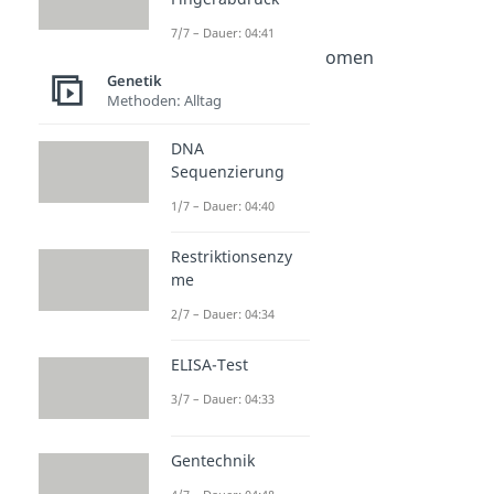
Chromosomen
7/7 – Dauer: 04:41
Dauer: 06:47
Homologe Chromosomen
Genetik
Dauer: 03:18
Haploid und Diploid
Methoden: Alltag
Dauer: 03:59
Karyogramm
DNA
Sequenzierung
Dauer: 04:01
Genom
1/7 – Dauer: 04:40
Dauer: 04:15
Chromatid
Restriktionsenzy
Dauer: 05:20
me
Chromatin
Dauer: 04:50
2/7 – Dauer: 04:34
ELISA-Test
3/7 – Dauer: 04:33
Gentechnik