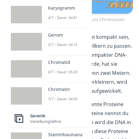
Karyogramm
4/7 – Dauer: 04:01
DNA-Verpackung zum Chromosom
Genom
Die DNA muss hierbei kompakt sein,
5/7 – Dauer: 04:15
um in den kleinen Zellkern zu passen.
Wenn sie als nicht kompakter DNA-
Chromatid
Strang vorliegen würde, hat sie
nämlich eine Länge von zwei Metern.
6/7 – Dauer: 05:20
Um den Strang zu verkleinern, wird
Chromatin
die DNA wie ein Seil aufgewickelt.
7/7 – Dauer: 04:50
Dabei spielen bestimmte Proteine
eine Rolle. Diese Proteine nennst du
Genetik
Vererbungslehre
Histon-Proteine. Nun wird die DNA in
kleinen Einheiten um diese Proteine
Stammbaumana