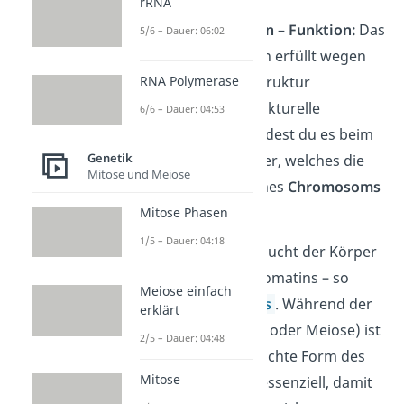
rRNA
Heterochromatin – Funktion:
Das
5/6 – Dauer: 06:02
Heterochromatin erfüllt wegen
RNA Polymerase
seiner starren Struktur
größtenteils strukturelle
6/6 – Dauer: 04:53
Aufgaben. So findest du es beim
Genetik
Centromer wieder, welches die
Mitose und Meiose
Chromatiden
eines
Chromosoms
zusammenhält.
Mitose Phasen
1/5 – Dauer: 04:18
Je nach Situation braucht der Körper
beide Arten des Chromatins – so
Meiose einfach
auch beim
Zellzyklus
.
Während der
erklärt
Kernteilung
(Mitose oder Meiose) ist
2/5 – Dauer: 04:48
die kompakte und dichte Form des
Mitose
Heterochromatins
essenziell, damit