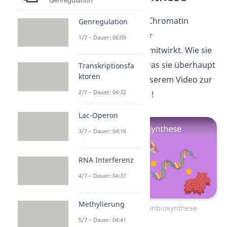
Jetzt weißt du, dass Chromatin
Genregulation
entscheidend bei der
1/7 – Dauer: 06:09
Proteinbiosynthese mitwirkt. Wie sie
genau abläuft und was sie überhaupt
Transkriptionsfa
ktoren
ist, erfährst du in unserem Video zur
2/7 – Dauer: 04:32
Proteinbiosynthese
!
Lac-Operon
3/7 – Dauer: 04:16
RNA Interferenz
4/7 – Dauer: 04:37
Methylierung
Zum Video: Proteinbiosynthese
5/7 – Dauer: 04:41