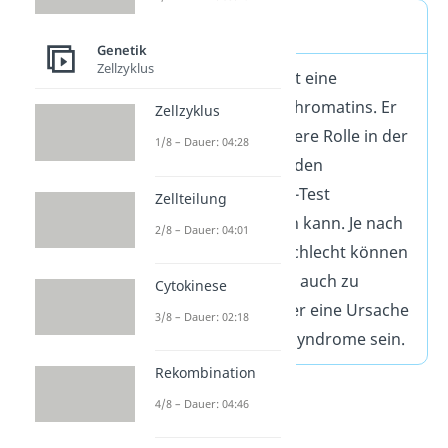
Barr-Körper
Genetik
Zellzyklus
Der Barr-Körper ist eine
Sonderform des Chromatins. Er
Zellzyklus
spielt eine besondere Rolle in der
1/8 – Dauer: 04:28
Medizin, da er für den
sogenannten Barr-Test
Zellteilung
verwendet werden kann. Je nach
2/8 – Dauer: 04:01
biologischem Geschlecht können
sowohl zu viele als auch zu
Cytokinese
wenige Barr-Körper eine Ursache
3/8 – Dauer: 02:18
für verschiedene Syndrome sein.
Rekombination
4/8 – Dauer: 04:46