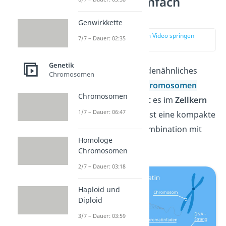
Chromatin einfach
erklärt
Genwirkkette
zur Stelle im Video springen
7/7 – Dauer: 02:35
(00:16)
Genetik
Chromatin ist ein fadenähnliches
Chromosomen
Gebilde, aus dem
Chromosomen
Chromosomen
bestehen. Du findest es im
Zellkern
1/7 – Dauer: 06:47
von Eukaryoten
. Es ist eine kompakte
Form der
DNA
in Kombination mit
Homologe
Proteinen
.
Chromosomen
2/7 – Dauer: 03:18
Haploid und
Diploid
3/7 – Dauer: 03:59