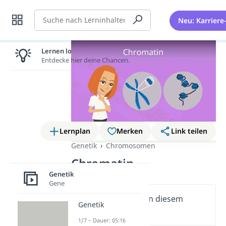
Suche
Neu: Karriere
Lernen lohnt sich!
Entdecke hier deine Chancen.
Lernplan
Merken
Link teilen
Genetik
Chromosomen
Chromatin
Genetik
Gene
Wichtige Inhalte in diesem
Genetik
Video
1/7 – Dauer: 05:16