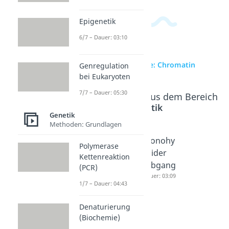
Epigenetik
6/7 – Dauer: 03:10
zur Videoseite: Chromatin
Genregulation
bei Eukaryoten
7/7 – Dauer: 05:30
Beliebte Inhalte aus dem Bereich
Genetik
Genetik
Methoden: Grundlagen
Stammb
Stammb
Monohy
Polymerase
aumanal
aumanal
brider
Kettenreaktion
yse
yse
Erbgang
(PCR)
Dauer: 05:06
Aufgabe
Dauer: 03:09
1/7 – Dauer: 04:43
n
Dauer: 04:40
Denaturierung
(Biochemie)