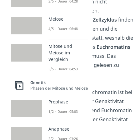
die DNA-Stränge sich nicht
3/5 – Dauer: 04:28
ineinander verstricken.
Meiose
In der
G1-Phase des Zellzyklus
finden
Reparaturmaßnahmen und die
4/5 – Dauer: 06:48
Proteinbiosynthese statt, weshalb die
Mitose und
DNA dort in Form des
Euchromatins
Meiose im
gut zugänglich sein muss. Das
Vergleich
ermöglicht der DNA, gelesen zu
5/5 – Dauer: 04:53
werden.
Genetik
Phasen der Mitose und Meiose
Generell gilt: Heterochromatin ist bei
inaktiven Phasen der Genaktivität
Prophase
entscheidend, während Euchromatin
1/2 – Dauer: 05:03
bei aktiven Phasen der Genaktivität
relevant ist.
Anaphase
2/2 – Dauer: 03:26