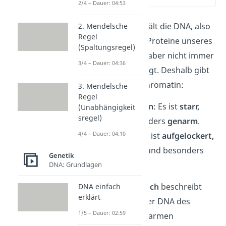
2/4 – Dauer: 04:53
Das Chromatin enthält die DNA, also
2. Mendelsche
Regel
alle Bauplan für die Proteine unseres
(Spaltungsregel)
Körpers. Es werden aber nicht immer
3/4 – Dauer: 04:36
alle Baupläne benötigt. Deshalb gibt
es zwei Arten von Chromatin:
3. Mendelsche
Regel
Heterochromatin
: Es ist
starr,
(Unabhängigkeit
sregel)
dicht
und besonders
genarm
.
4/4 – Dauer: 04:10
Euchromatin
:
Es ist
aufgelockert,
gut zugänglich
und
besonders
Genetik
genreich
.
DNA: Grundlagen
Genarm
oder
genreich
beschreibt
DNA einfach
erklärt
eine Fähigkeit von der DNA des
1/5 – Dauer: 02:59
Chromatins. Bei genarmen