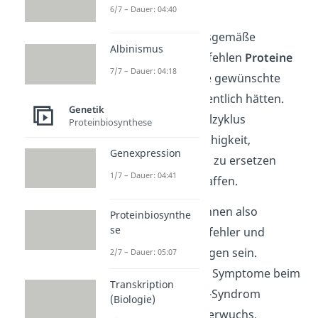
Zellzyklus
.
6/7 – Dauer: 04:40
Ohne eine ordnungsgemäße
Albinismus
Proteinbiosynthese fehlen
Proteine
7/7 – Dauer: 04:18
oder haben nicht die gewünschte
Funktion, die sie eigentlich hätten.
Genetik
Und ein defekter Zellzyklus
Proteinbiosynthese
beeinträchtigt die Fähigkeit,
Genexpression
abgestorbene Zellen zu ersetzen
1/7 – Dauer: 04:41
oder Organe zu schaffen.
Mögliche Folgen können also
Proteinbiosynthe
se
körperliche Geburtsfehler und
geistige Behinderungen sein.
2/7 – Dauer: 05:07
So sind die häufigen Symptome beim
Transkription
Nicolaides-Baraitser-Syndrom
(Biologie)
beispielsweise Minderwuchs,