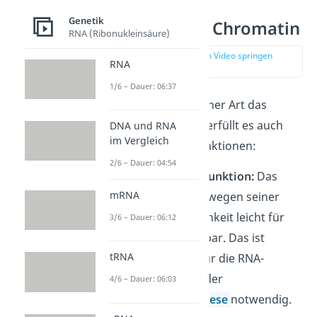
Genetik
Funktion von Chromatin
RNA (Ribonukleinsäure)
zur Stelle im Video springen
RNA
(03:13)
1/6 – Dauer: 06:37
Je nach dem, in welcher Art das
Chromatin vorliegt, erfüllt es auch
DNA und RNA
im Vergleich
unterschiedliche Funktionen:
2/6 – Dauer: 04:54
Euchromatin – Funktion:
Das
mRNA
Euchromatin ist wegen seiner
guten Zugänglichkeit leicht für
3/6 – Dauer: 06:12
Enzyme
andockbar. Das ist
tRNA
beispielsweise für die RNA-
Polymerase bei der
4/6 – Dauer: 06:03
Proteinbiosynthese
notwendig.