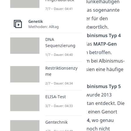
und kommt bei dunkelhäutigen
7/7 – Dauer: 04:41
Menschen vor. Das sogenannte
TYRP1-Gen
ist hier für den
Genetik
Albinismus verantwortlich.
Methoden: Alltag
Okulokutaner Albinismus Typ 4
DNA
(OCA4):
Hier ist das
MATP-Gen
Sequenzierung
von der Mutation betroffen.
1/7 – Dauer: 04:40
OCA4 ist vor allem bei Albinismus-
Restriktionsenzy
Betroffenen in Asien eine häufige
me
Form.
2/7 – Dauer: 04:34
Okulokutaner Albinismus Typ 5
(OCA5):
Der Typ wurde 2013
ELISA-Test
erstmals in Pakistan entdeckt. Die
3/7 – Dauer: 04:33
Mutation betrifft einen Genort
auf
Chromosom 4
, wo genau
Gentechnik
wurde bis heute noch nicht