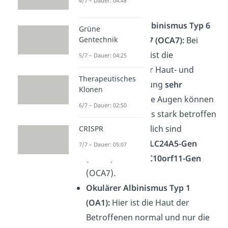
4/7 – Dauer: 04:48
erforscht.
Okulokutaner Albinismus Typ 6
Grüne
(OCA6) und Typ 7 (OCA7):
Bei
Gentechnik
OCA6 und OCA7 ist die
5/7 – Dauer: 04:25
Betroffenheit der Haut- und
Therapeutisches
Haarpigmentierung
sehr
Klonen
uneinheitlich
. Die Augen können
6/7 – Dauer: 02:50
jedoch besonders stark betroffen
sein. Verantwortlich sind
CRISPR
Mutationen im
SLC24A5-Gen
7/7 – Dauer: 05:07
(OCA6) oder im
C10orf11-Gen
(OCA7).
Okulärer Albinismus Typ 1
(OA1):
Hier ist die Haut der
Betroffenen normal und nur die