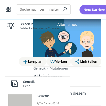
Suche
Neu: Karriere
Lernen lohnt sich!
Entdecke hier deine Chancen.
Lernplan
Merken
Link teilen
Genetik
Mutationen
Albinismus
Genetik
Gene
Wichtige Inhalte in diesem
Genetik
Video
1/7 – Dauer: 05:16