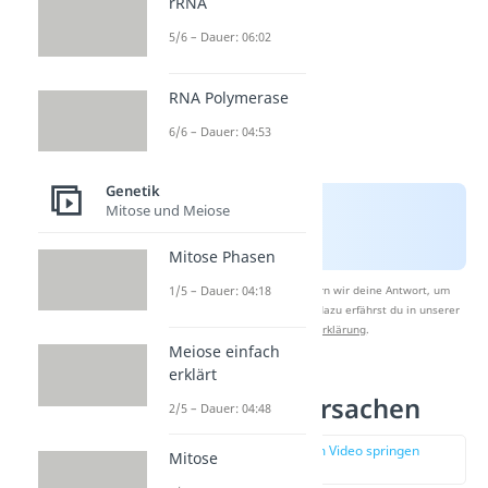
rRNA
5/6 – Dauer: 06:02
RNA Polymerase
6/6 – Dauer: 04:53
Genetik
Mitose und Meiose
Mitose Phasen
1/5 – Dauer: 04:18
Nach Beantwortung speichern wir deine Antwort, um
Studyflix zu verbessern. Mehr dazu erfährst du in unserer
Datenschutzerklärung
.
Meiose einfach
erklärt
Albinismus Ursachen
2/5 – Dauer: 04:48
zur Stelle im Video springen
Mitose
(01:46)