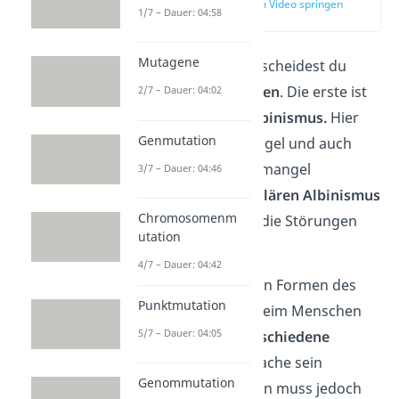
zur Stelle im Video springen
1/7 – Dauer: 04:58
(02:29)
Mutagene
Grundsätzlich unterscheidest du
zwischen
zwei Formen
. Die erste ist
2/7 – Dauer: 04:02
der
Okulokutane Albinismus.
Hier
Genmutation
sind Haut, Haare, Nägel und auch
Augen vom Melaninmangel
3/7 – Dauer: 04:46
betroffen. Beim
Okulären Albinismus
Chromosomenm
hingegen betreffen die Störungen
utation
nur die Augen.
4/7 – Dauer: 04:42
Die unterschiedlichen Formen des
Punktmutation
Albinismus weisen beim Menschen
5/7 – Dauer: 04:05
darauf hin, dass
verschiedene
Mutationen
die Ursache sein
Genommutation
können. Die Mutation muss jedoch