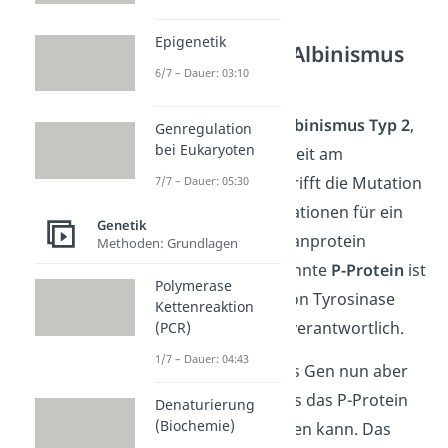
Epigenetik
Okulokutaner Albinismus
Typ 2 (OCA2)
6/7 – Dauer: 03:10
Der
Okulokutane Albinismus Typ 2
,
Genregulation
bei Eukaryoten
kurz OCA2, ist weltweit am
häufigsten. Hier betrifft die Mutation
7/7 – Dauer: 05:30
ein Gen, das Informationen für ein
Genetik
bestimmtes Membranprotein
Methoden: Grundlagen
enthält. Das sogenannte
P-Protein
ist
Polymerase
für den Transport von Tyrosinase
Kettenreaktion
durch die Zellwand verantwortlich.
(PCR)
1/7 – Dauer: 04:43
Die Mutation hat das Gen nun aber
so verändert, dass es das P-Protein
Denaturierung
(Biochemie)
nicht richtig herstellen kann. Das