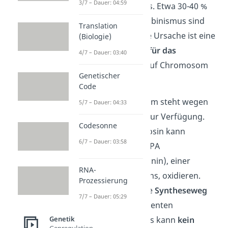
3/7 – Dauer: 04:59
Form von Albinismus. Etwa 30-40 %
der Menschen mit Albinismus sind
Translation
davon betroffen. Die Ursache ist eine
(Biologie)
Mutation des Gens für das
4/7 – Dauer: 03:40
Tyrosinase-Enzym
auf Chromosom
Genetischer
11.
Code
Das Tyrosinase-Enzym steht wegen
5/7 – Dauer: 04:33
der Mutation nicht zur Verfügung.
Codesonne
Die Aminosäure Tyrosin kann
6/7 – Dauer: 03:58
deshalb nicht zu DOPA
(Dihydroxyphenylalanin), einer
RNA-
Vorstufe des Melanins, oxidieren.
Prozessierung
Damit ist der weitere
Syntheseweg
7/7 – Dauer: 05:29
zu den Melaninpigmenten
Genetik
unterbrochen
und es kann
kein
Genregulation