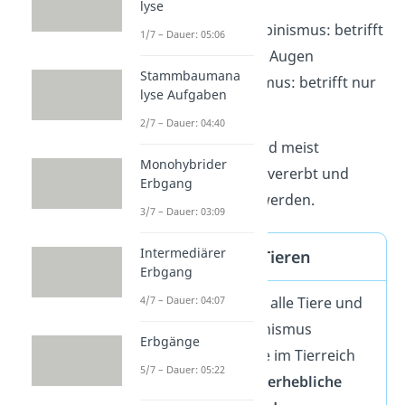
lyse
okulokutaner
Albinismus: betrifft
1/7 – Dauer: 05:06
Haut, Haare und Augen
Stammbaumana
okulärer
Albinismus: betrifft nur
lyse Aufgaben
die Augen
2/7 – Dauer: 04:40
Die Erbkrankheit wird meist
Monohybrider
autosomal-rezessiv
vererbt und
Erbgang
kann
nicht geheilt
werden.
3/7 – Dauer: 03:09
Intermediärer
Albinismus bei Tieren
Erbgang
4/7 – Dauer: 04:07
Im Prinzip können alle Tiere und
Menschen an Albinismus
Erbgänge
erkranken. Gerade im Tierreich
5/7 – Dauer: 05:22
bedeutet das eine
erhebliche