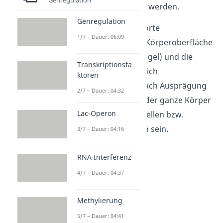
Melanin hergestellt
werden.
Genregulation
Die Folge: Eine gestörte
1/7 – Dauer: 06:09
Pigmentierung. Die Körperoberfläche
(Haut, Haare und Nägel) und die
Transkriptionsfa
Augen bleiben gänzlich
ktoren
unpigmentiert
. Je nach Ausprägung
2/7 – Dauer: 04:32
der Krankheit kann der ganze Körper
Lac-Operon
oder nur einzelne Stellen bzw.
Abschnitte betroffen sein.
3/7 – Dauer: 04:16
RNA Interferenz
4/7 – Dauer: 04:37
Methylierung
5/7 – Dauer: 04:41