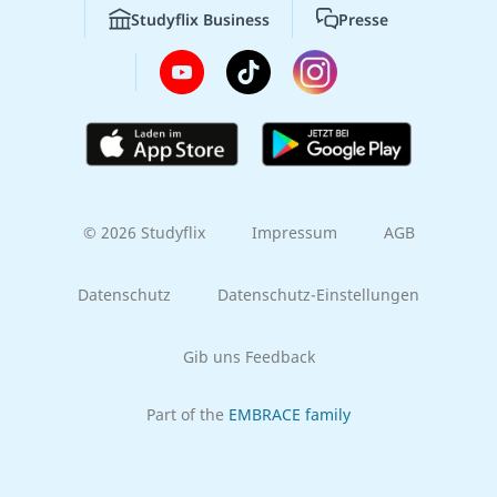
Studyflix Business
Presse
© 2026 Studyflix
Impressum
AGB
Datenschutz
Datenschutz-Einstellungen
Gib uns Feedback
Part of the
EMBRACE family