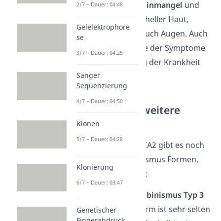
führt dann zu
Melaninmangel
und
2/7 – Dauer: 04:48
somit meist zu sehr heller Haut,
Gelelektrophore
hellen Haaren und auch Augen. Auch
se
hier hängt die Stärke der Symptome
3/7 – Dauer: 04:25
von der
Ausprägung
der Krankheit
Sanger
ab.
Sequenzierung
4/7 – Dauer: 04:50
Albinismus — weitere
Typen
Klonen
5/7 – Dauer: 04:28
Neben OCA1 und OCA2 gibt es noch
einige
weitere Albinismus Formen
.
Klonierung
Einige
Beispiele
sind:
6/7 – Dauer: 03:47
Okulokutaner Albinismus Typ 3
(OCA3):
Diese Form ist sehr selten
Genetischer
Fingerabdruck