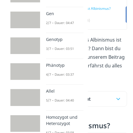
Was ist Albinismus?
Gen
(00:14)
2/7 – Dauer: 04:47
Genotyp
Du willst wissen, was Albinismus ist
und wieso er auftritt? Dann bist du
3/7 – Dauer: 03:51
hier richtig, denn in unserem Beitrag
Phänotyp
und im
Video
dazu erfährst du alles
Wichtige.
4/7 – Dauer: 03:37
Allel
Inhaltsübersicht
5/7 – Dauer: 04:40
Homozygot und
Heterozygot
Was ist Albinismus?
6/7 – Dauer: 03:58