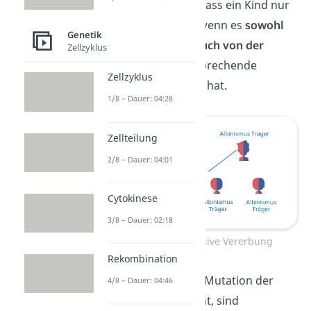
Rezessiv
heißt, dass ein Kind nur
dann erkrankt, wenn es
sowohl
Genetik
vom Vater, als auch von der
Zellzyklus
Mutter
die entsprechende
Zellzyklus
Mutation geerbt hat.
1/8 – Dauer: 04:28
Zellteilung
2/8 – Dauer: 04:01
Cytokinese
3/8 – Dauer: 02:18
Autosomal-Rezessive Vererbung
Rekombination
Je nachdem, welche Mutation der
4/8 – Dauer: 04:46
Betroffene genau hat, sind