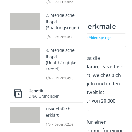
2/4 – Dauer: 04:53
2. Mendelsche
Regel
Albinismus Merkmale
(Spaltungsregel)
3/4 – Dauer: 04:36
zur Stelle im Video springen
(00:48)
3. Mendelsche
Regel
Albinismus beeinflusst die
(Unabhängigkeit
Herstellung von Melanin
. Das ist ein
sregel)
dunkles Farbpigment
, welches sich
4/4 – Dauer: 04:10
in Haut, Haaren, Nägeln und in den
Genetik
Augen befindet. Weltweit ist
DNA: Grundlagen
durchschnittlich einer von 20.000
DNA einfach
Menschen betroffen.
erklärt
Die Krankheit sorgt für einen
1/5 – Dauer: 02:59
Melaninmangel
und somit für einige