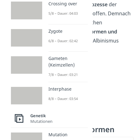
Crossing over
unterschiedliche
Prozesse
der
Melaninbildung betroffen. Demnach
5/8 – Dauer: 04:03
musst du auch zwischen
Zygote
unterschiedlichen
Formen und
Schweregraden
von Albinismus
6/8 – Dauer: 02:42
unterscheiden.
Gameten
(Keimzellen)
7/8 – Dauer: 03:21
Interphase
8/8 – Dauer: 03:54
Genetik
Mutationen
Albinismus Formen
Mutation