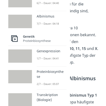
6/7 – Dauer: 04:40
immer an Genen, die für die
Pigmentierung zuständig sind,
Albinismus
auftreten.
7/7 – Dauer: 04:18
Heutzutage sind etwa 10
verschiedene Mutationen bekannt.
Genetik
Proteinbiosynthese
Sie befinden sich auf den
Chromosomen
1, 9, 10, 11, 15
und
X
.
Genexpression
In Europa ist der häufigste Typ der
1/7 – Dauer: 04:41
sogenannte OCA1-Typ.
Proteinbiosynthe
se
Okulokutaner Albinismus
Typ 1 (OCA1)
2/7 – Dauer: 05:07
Der
Okulokutane Albinismus Typ 1
Transkription
(Biologie)
(OCA1) ist die in Europa häufigste