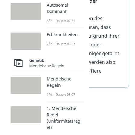
Verschlechterung
der
Autosomal
Fitness,
also der
Dominant
Überlebenschancen
des
6/7 – Dauer: 02:31
Tieres.
Das liegt daran, dass
Erbkrankheiten
betroffene Tiere aufgrund ihrer
unnatürlichen Fell- oder
7/7 – Dauer: 05:37
Federfarbe viel weniger getarnt
Genetik
sind.
Fressfeinde
werden also
Mendelsche Regeln
leichter auf Albino-Tiere
Mendelsche
aufmerksam.
Regeln
1/4 – Dauer: 05:07
1. Mendelsche
Regel
(Uniformitätsreg
el)