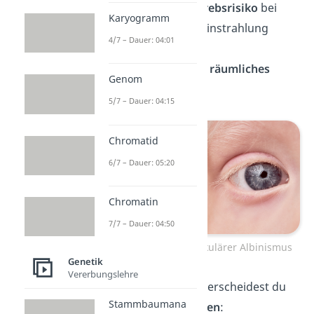
erhöhtes Hautkrebsrisiko
bei
Karyogramm
starker Sonneneinstrahlung
4/7 – Dauer: 04:01
Sehstörungen
eingeschränktes
räumliches
Genom
Sehen
5/7 – Dauer: 04:15
Chromatid
6/7 – Dauer: 05:20
Chromatin
7/7 – Dauer: 04:50
Okulokutaner und Okulärer Albinismus
Genetik
Vererbungslehre
Beim Albinismus unterscheidest du
Stammbaumana
zwischen
zwei Formen
: