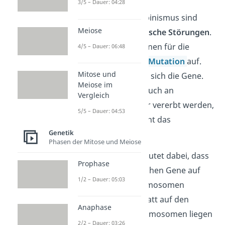
3/5 – Dauer: 04:28
Die
Ursachen
für Albinismus sind
Meiose
verschiedene
genetische Störungen
.
Dabei tritt in den Genen für die
4/5 – Dauer: 06:48
Pigmentierung eine
Mutation
auf.
Mitose und
Durch sie verändern sich die Gene.
Meiose im
Die Mutation kann auch an
Vergleich
Nachkommen weiter vererbt werden,
5/5 – Dauer: 04:53
in der Regel geschieht das
Genetik
autosomal-rezessiv
.
Phasen der Mitose und Meiose
Autosomal
bedeutet dabei, dass
Prophase
die verantwortlichen Gene auf
1/2 – Dauer: 05:03
den Körperchromosomen
(
Autosomen
) statt auf den
Anaphase
Geschlechtschromosomen liegen
2/2 – Dauer: 03:26