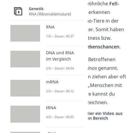
Durch die ungewöhnliche
Fell-
Genetik
oder Federfarbe
erkennen
RNA (Ribonukleinsäure)
Fressfeinde Albino-Tiere in der
RNA
Wildnis viel leichter. Somit haben
1/6 – Dauer: 06:37
eine geringere Fitness bzw.
geringere Überlebenschancen
.
DNA und RNA
Schon gewusst?
Die Betroffenen
im Vergleich
werden oft auch
Albinos
genannt.
2/6 – Dauer: 04:54
Betroffene Menschen ziehen aber oft
mRNA
die neutralere Form „Menschen mit
3/6 – Dauer: 06:12
Albinismus“ vor. Tiere kannst du
jedoch als Albino bezeichnen.
tRNA
Studyflix vernetzt: Hier ein Video aus
4/6 – Dauer: 06:03
einem anderen Bereich