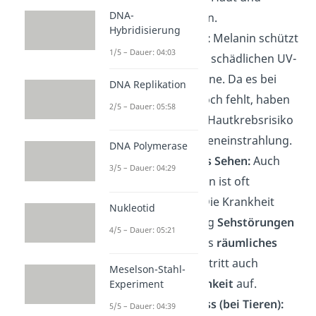
DNA-
hellbraune Augen.
Hybridisierung
Hautkrebsrisiko:
Melanin schützt
1/5 – Dauer: 04:03
die Haut vor den schädlichen UV-
Strahlen der Sonne. Da es bei
DNA Replikation
Betroffenen jedoch fehlt, haben
2/5 – Dauer: 05:58
sie ein erhöhtes Hautkrebsrisiko
bei starker Sonneneinstrahlung.
DNA Polymerase
Beeinträchtigtes Sehen:
Auch
3/5 – Dauer: 04:29
das Sehvermögen ist oft
eingeschränkt. Die Krankheit
Nukleotid
verursacht häufig
Sehstörungen
4/5 – Dauer: 05:21
und ein gestörtes
räumliches
Sehen
. Teilweise tritt auch
Meselson-Stahl-
Lichtempfindlichkeit
auf.
Experiment
Geringere Fitness (bei Tieren):
5/5 – Dauer: 04:39