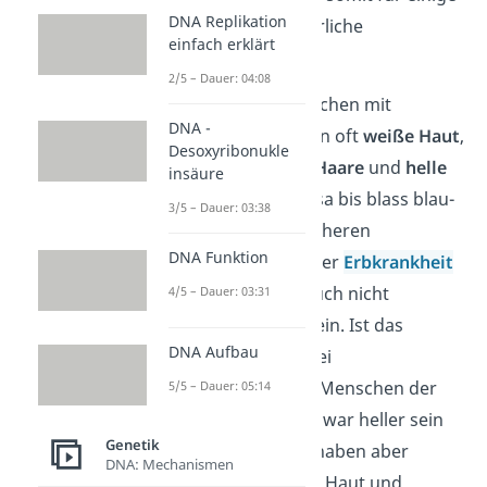
DNA Replikation
äußerliche und innerliche
einfach erklärt
Veränderungen
:
2/5 – Dauer: 04:08
Aussehen:
Menschen mit
DNA -
Albinismus haben oft
weiße Haut
,
Desoxyribonukle
helle bis weiße Haare
und
helle
insäure
Augen,
meist rosa bis blass blau-
3/5 – Dauer: 03:38
grau. Bei schwächeren
DNA Funktion
Ausprägungen der
Erbkrankheit
kann die Haut auch nicht
4/5 – Dauer: 03:31
komplett weiß sein. Ist das
DNA Aufbau
beispielsweise bei
dunkelhäutigen Menschen der
5/5 – Dauer: 05:14
Fall, können sie zwar heller sein
Genetik
als ihre Familie, haben aber
DNA: Mechanismen
dennoch braune Haut und