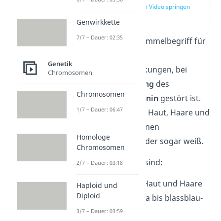
zur Stelle im Video springen
(00:14)
Genwirkkette
7/7 – Dauer: 02:35
Albinismus ist ein Sammelbegriff für
angeborene
Genetik
Stoffwechselerkrankungen, bei
Chromosomen
denen die
Herstellung
des
Chromosomen
Hautfarbstoffs
Melanin
gestört ist.
1/7 – Dauer: 06:47
Betroffen sind meist Haut, Haare und
Augen — sie erscheinen
Homologe
ungewöhnlich hell oder sogar weiß.
Chromosomen
Typische
Merkmale
sind:
2/7 – Dauer: 03:18
helle
bis weiße
Haut und Haare
Haploid und
Diploid
helle
Augen (rosa bis blassblau-
grau)
3/7 – Dauer: 03:59