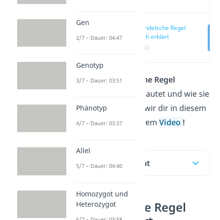
Gen
1. Mendelsche Regel
einfach erklärt
2/7 – Dauer: 04:47
(00:14)
Genotyp
Wie die
1. Mendelsche Regel
3/7 – Dauer: 03:51
(Uniformitätsregel) lautet und wie sie
funktioniert, zeigen wir dir in diesem
Phänotyp
Beitrag und in unserem
Video
!
4/7 – Dauer: 03:37
Allel
Inhaltsübersicht
5/7 – Dauer: 04:40
Homozygot und
Heterozygot
1. Mendelsche Regel
6/7 – Dauer: 03:58