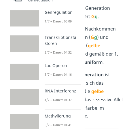
Der
Genotyp
der F1-Generation
Genregulation
lautet hier also immer:
G
g
.
1/7 – Dauer: 06:09
Es besitzen also alle Nachkommen
dieselben Erbanlagen (
G
g
) und
Transkriptionsfa
ktoren
dieselben Merkmale (
gelbe
2/7 – Dauer: 04:32
Samenfarbe). Sie sind gemäß der 1.
Mendelschen Regel
uniform
.
Lac-Operon
Übrigens:
Die
F1-Generation
ist
3/7 – Dauer: 04:16
einheitlich
gelb
, weil sich das
RNA Interferenz
dominante Allel für die
gelbe
Samenfarbe gegen das rezessive Allel
4/7 – Dauer: 04:37
für die
grüne
Samenfarbe im
Methylierung
Phänotyp
durchsetzt.
5/7 – Dauer: 04:41