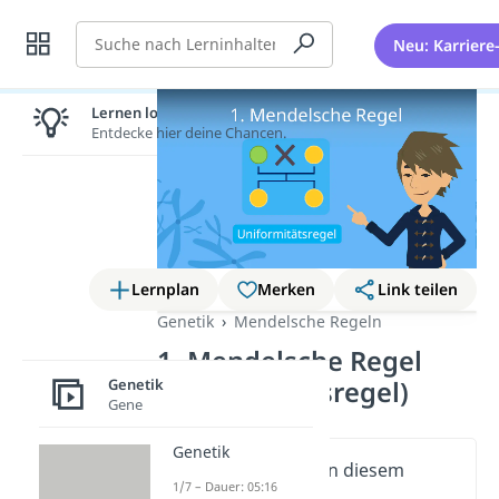
Suche
Neu: Karriere
Lernen lohnt sich!
Entdecke hier deine Chancen.
Lernplan
Merken
Link teilen
Genetik
Mendelsche Regeln
1. Mendelsche Regel
Genetik
(Uniformitätsregel)
Gene
Genetik
Wichtige Inhalte in diesem
1/7 – Dauer: 05:16
Video