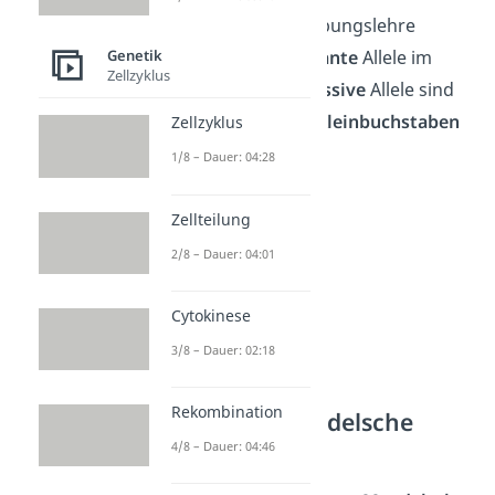
Merke:
In der Vererbungslehre
Genetik
schreibst du
dominante
Allele im
Zellzyklus
Genotyp
groß
.
Rezessive
Allele sind
dagegen an einem
Kleinbuchstaben
Zellzyklus
erkennbar.
1/8 – Dauer: 04:28
Zellteilung
2/8 – Dauer: 04:01
Cytokinese
3/8 – Dauer: 02:18
Rekombination
Beispiel 1. Mendelsche
Regel
4/8 – Dauer: 04:46