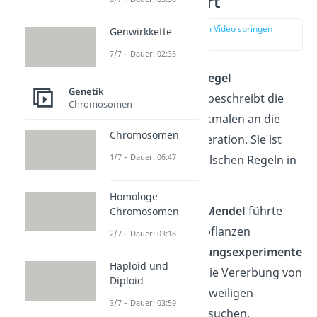
einfach erklärt
zur Stelle im Video springen
Genwirkkette
(00:14)
7/7 – Dauer: 02:35
Die
1. Mendelsche Regel
Genetik
(Uniformitätsregel) beschreibt die
Chromosomen
Vererbung von Merkmalen an die
Chromosomen
erste Nachfolgegeneration. Sie ist
1/7 – Dauer: 06:47
eine von drei Mendelschen Regeln in
der Genetik.
Homologe
Der Mönch
Gregor Mendel
führte
Chromosomen
anhand von Erbsenpflanzen
2/7 – Dauer: 03:18
verschiedene
Kreuzungsexperimente
Haploid und
durch. Er wollte so die Vererbung von
Diploid
Merkmalen an die jeweiligen
3/7 – Dauer: 03:59
Nachkommen untersuchen.