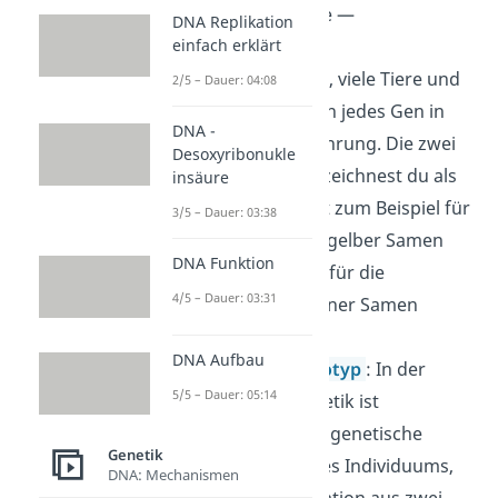
oder Blütenfarbe —
DNA Replikation
einfach erklärt
verantwortlich.
Allel
: Menschen, viele Tiere und
2/5 – Dauer: 04:08
Pflanzen besitzen jedes Gen in
DNA -
doppelter Ausführung. Die zwei
Desoxyribonukle
„Genkopien“ bezeichnest du als
insäure
Allele. Ein Allel ist zum Beispiel für
3/5 – Dauer: 03:38
die Ausprägung gelber Samen
DNA Funktion
und ein anderes für die
4/5 – Dauer: 03:31
Ausprägung grüner Samen
zuständig.
DNA Aufbau
Genotyp
/
Phänotyp
: In der
5/5 – Dauer: 05:14
klassischen Genetik ist
der
Genotyp
die genetische
Genetik
Ausstattung eines Individuums,
DNA: Mechanismen
also die Kombination aus zwei