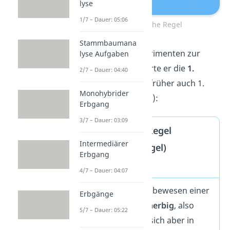
lyse
1/7 – Dauer: 05:06
1. Mendelsche Regel
Stammbaumana
Nach weiteren Experimenten zur
lyse Aufgaben
Vererbung formulierte er die
1.
2/7 – Dauer: 04:40
Mendelsche Regel
(früher auch 1.
Monohybrider
Mendelsches Gesetz):
Erbgang
3/7 – Dauer: 03:09
1. Mendelsche Regel
Intermediärer
(Uniformitätsregel)
Erbgang
Definition
4/7 – Dauer: 04:07
Wenn man zwei Lebewesen einer
Erbgänge
Art kreuzt, die
reinerbig
, also
5/7 – Dauer: 05:22
homozygot
, sind, sich aber in