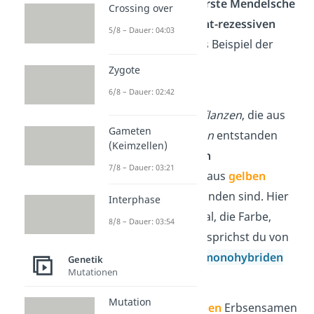
Betrachten wir die
erste Mendelsche
Crossing over
Regel
beim
dominant-rezessiven
5/8 – Dauer: 04:03
Erbgang
an Mendels Beispiel der
Erbsenpflanzen:
Zygote
6/8 – Dauer: 02:42
Wir kreuzen jeweils
reinerbige
Erbsenpflanzen
, die aus
Gameten
grünen
Erbsensamen
entstanden
(Keimzellen)
sind, mit
reinerbigen
7/8 – Dauer: 03:21
Erbsenpflanzen
, die aus
gelben
Erbsensamen
entstanden sind. Hier
Interphase
wird nur ein Merkmal, die Farbe,
8/8 – Dauer: 03:54
betrachtet. Deshalb sprichst du von
einer sogenannten
monohybriden
Genetik
Mutationen
Kreuzung
.
Mutation
Das Allel für die
gelben
Erbsensamen