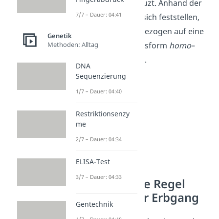
derselben Art gekreuzt. Anhand der
7/7 – Dauer: 04:41
Nachkommen lässt sich feststellen,
ob das Individuum bezogen auf eine
Genetik
dominante Merkmalsform
homo
–
Methoden: Alltag
oder
heterozygot
ist.
DNA
Sequenzierung
1/7 – Dauer: 04:40
Restriktionsenzy
me
2/7 – Dauer: 04:34
ELISA-Test
3/7 – Dauer: 04:33
1. Mendelsche Regel
intermediärer Erbgang
Gentechnik