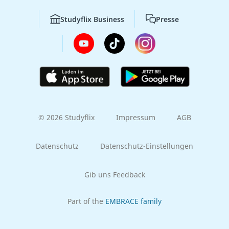
Studyflix Business
Presse
© 2026 Studyflix
Impressum
AGB
Datenschutz
Datenschutz-Einstellungen
Gib uns Feedback
Part of the
EMBRACE family