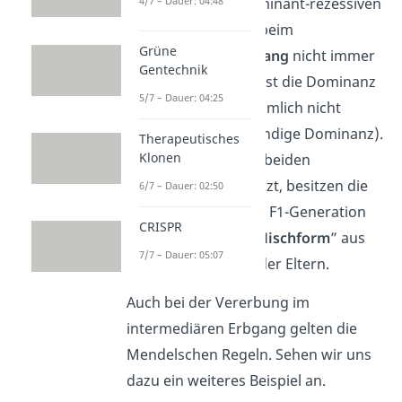
Anders als beim dominant-rezessiven
4/7 – Dauer: 04:48
Erbgang, setzt sich beim
Grüne
intermediären Erbgang
nicht immer
Gentechnik
ein Allel durch. Hier ist die Dominanz
5/7 – Dauer: 04:25
bestimmter Allele nämlich nicht
eindeutig (unvollständige Dominanz).
Therapeutisches
Klonen
Weil sich keines der beiden
Elternallele durchsetzt, besitzen die
6/7 – Dauer: 02:50
Nachkommen in der F1-Generation
CRISPR
im Phänotyp eine „
Mischform
” aus
7/7 – Dauer: 05:07
beiden Merkmalen der Eltern.
Auch bei der Vererbung im
intermediären Erbgang gelten die
Mendelschen Regeln. Sehen wir uns
dazu ein weiteres Beispiel an.