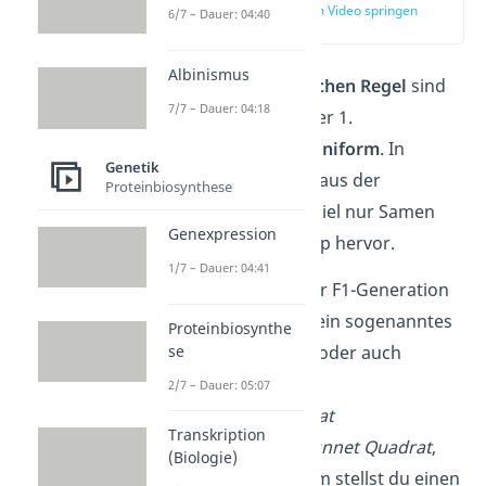
zur Stelle im Video springen
6/7 – Dauer: 04:40
(03:38)
Albinismus
Laut der
1. Mendelschen Regel
sind
7/7 – Dauer: 04:18
alle Nachkommen der 1.
Tochtergeneration
uniform
. In
Genetik
unserem Fall gehen aus der
Proteinbiosynthese
Kreuzung zum Beispiel nur Samen
Genexpression
mit
gelbem
Phänotyp hervor.
1/7 – Dauer: 04:41
Um den
Genotyp
der F1-Generation
herauszufinden, ist ein sogenanntes
Proteinbiosynthe
se
Kreuzungsquadrat
, oder auch
Kreuzungsschema
,
2/7 – Dauer: 05:07
Kombinationsquadrat
Transkription
beziehungsweise
Punnet Quadrat
,
(Biologie)
sehr nützlich. Mit ihm stellst du einen