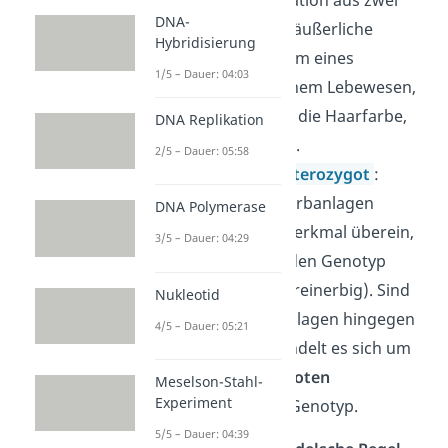
DNA-
Erbanlagen. Die äußerliche
Hybridisierung
Erscheinungsform eines
1/5 – Dauer: 04:03
Merkmals bei einem Lebewesen,
wie zum Beispiel die Haarfarbe,
DNA Replikation
ist der
Phänotyp
.
2/5 – Dauer: 05:58
Homozygot / heterozygot
:
Stimmen beide Erbanlagen
DNA Polymerase
(Allele) für ein Merkmal überein,
3/5 – Dauer: 04:29
bezeichnest du den Genotyp
als
homozygot
(reinerbig). Sind
Nukleotid
die beiden Erbanlagen hingegen
4/5 – Dauer: 05:21
verschieden, handelt es sich um
einen
heterozygoten
Meselson-Stahl-
Experiment
(mischerbigen) Genotyp.
5/5 – Dauer: 04:39