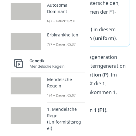
einem
Merkmal
unterscheiden,
Autosomal
sind die Nachkommen der F1-
Dominant
Generation (1.
6/7 – Dauer: 02:31
Tochtergeneration) in diesem
Erbkrankheiten
Merkmal alle gleich (
uniform
).
7/7 – Dauer: 05:37
Merke:
Die Ausgangsgeneration
Genetik
bezeichnest du als Elterngeneration
Mendelsche Regeln
oder
Parentalgeneration (P)
. Im
Mendelsche
Gegensatz dazu heißt die 1.
Regeln
Generation der Nachkommen 1.
1/4 – Dauer: 05:07
Tochtergeneration
1. Mendelsche
oder
Filialgeneration 1 (F1)
.
Regel
(Uniformitätsreg
el)