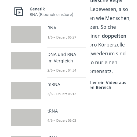
Achtung:
Die
1. Mendelsche Regel
gilt nur für
diploide
Lebewesen, also
Genetik
RNA (Ribonukleinsäure)
„höhere” Organismen wie Menschen,
viele Tiere und Pflanzen. Solche
RNA
Lebewesen weisen einen
doppelten
1/6 – Dauer: 06:37
Chromosomensatz pro Körperzelle
auf. Ihre
Keimzellen
wiederum sind
DNA und RNA
im Vergleich
haploid
, besitzen also nur einen
einfachen Chromosomensatz.
2/6 – Dauer: 04:54
Studyflix vernetzt: Hier ein Video aus
mRNA
einem anderen Bereich
3/6 – Dauer: 06:12
tRNA
4/6 – Dauer: 06:03