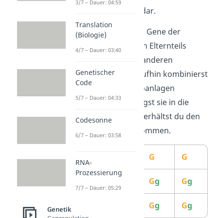
3/7 – Dauer: 04:59
Erbgang graphisch dar.
Translation
Hierfür trägst du die Gene der
(Biologie)
Keimzellen
des einen Elternteils
4/7 – Dauer: 03:40
waagrecht und des anderen
Genetischer
senkrecht auf. Daraufhin kombinierst
Code
du die jeweiligen Erbanlagen
5/7 – Dauer: 04:33
miteinander und trägst sie in die
freien Felder ein. So erhältst du den
Codesonne
Genotyp der Nachkommen.
6/7 – Dauer: 03:58
Keimzellen
G
G
RNA-
Prozessierung
g
G
g
G
g
7/7 – Dauer: 05:29
g
G
g
G
g
Genetik
Genregulation