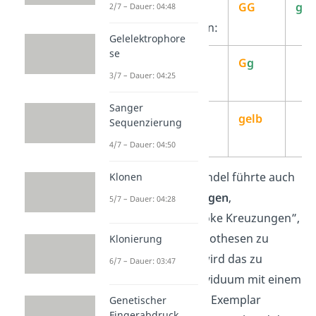
Genotypen
der
GG
gg
2/7 – Dauer: 04:48
Parentalgeneration:
Gelelektrophore
se
Genotyp
der F1-
G
g
3/7 – Dauer: 04:25
Generation:
Sanger
Phänotyp
der F1-
gelb
Sequenzierung
Generation:
4/7 – Dauer: 04:50
Schon gewusst?
Mendel führte auch
Klonen
immer
Rückkreuzungen
,
5/7 – Dauer: 04:28
sogenannte „reziproke Kreuzungen”,
durch, um seine Hypothesen zu
Klonierung
überprüfen. Dabei wird das zu
6/7 – Dauer: 03:47
untersuchende Individuum mit einem
reinerbig rezessiven Exemplar
Genetischer
Fingerabdruck