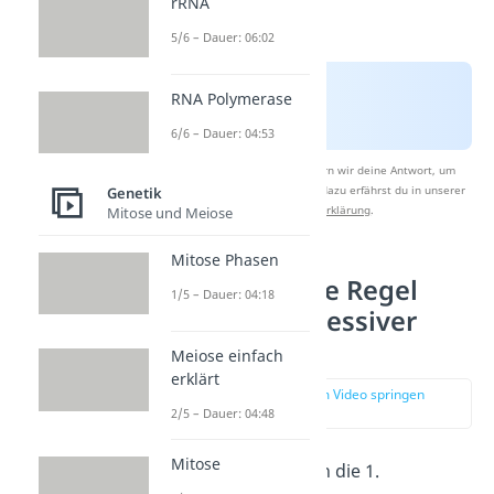
rRNA
5/6 – Dauer: 06:02
RNA Polymerase
6/6 – Dauer: 04:53
Nach Beantwortung speichern wir deine Antwort, um
Studyflix zu verbessern. Mehr dazu erfährst du in unserer
Genetik
Datenschutzerklärung
.
Mitose und Meiose
Mitose Phasen
1. Mendelsche Regel
1/5 – Dauer: 04:18
dominant rezessiver
Erbgang
Meiose einfach
erklärt
zur Stelle im Video springen
(02:45)
2/5 – Dauer: 04:48
Mitose
Schauen wir uns nun die 1.