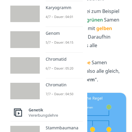
Karyogramm
Mendel kreuzte dabei zum Beispiel
4/7 – Dauer: 04:01
Erbsenpflanzen
mit
grünen
Samen
und
Erbsenpflanzen
mit
gelben
Genom
Samen miteinander. Daraufhin
5/7 – Dauer: 04:15
beobachtete er, dass alle
Nachkommen der
Chromatid
Erbsenpflanzen
gelbe
Samen
6/7 – Dauer: 05:20
besaßen. Sie waren also alle gleich,
du sagst auch „
uniform
”.
Chromatin
7/7 – Dauer: 04:50
Genetik
Vererbungslehre
Stammbaumana