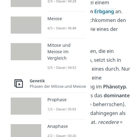
3/5 – Dauer: 04:28
Mendelsche Regel bei einem
dominant-rezessiven
Erbgang
an.
Meiose
Hier besitzen die Nachkommen den
4/5 – Dauer: 06:48
gleichen Phänotyp wie eines der
beiden Elternteile.
Mitose und
Von den beiden Allelen, die ein
Meiose im
Vergleich
Merkmal bestimmen, setzt sich in
5/5 – Dauer: 04:53
diesem Erbgang nur eines durch. Nur
dieses Allel sorgt für eine
Genetik
Merkmalsausprägung im
Phänotyp
.
Phasen der Mitose und Meiose
Du bezeichnest es als das
dominante
Prophase
Allel
(lat.
dominare
= beherrschen).
1/2 – Dauer: 05:03
Das andere Allel gilt dahingegen als
das
rezessive Allel
(lat.
recedere
=
Anaphase
zurückweichen).
2/2 – Dauer: 03:26