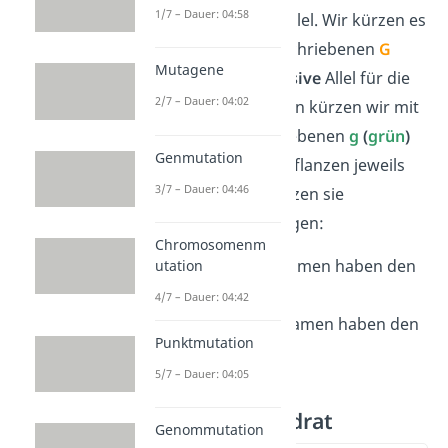
1/7 – Dauer: 04:58
ist das
dominante
Allel. Wir kürzen es
mit einem groß geschriebenen
G
Mutagene
(
gelb
)
ab. Das
rezessive
Allel für die
2/7 – Dauer: 04:02
grünen
Erbsensamen kürzen wir mit
einem klein geschriebenen
g
(
grün
)
Genmutation
ab. Da beide Elternpflanzen jeweils
3/7 – Dauer: 04:46
reinerbig sind, besitzen sie
einheitliche Erbanlagen:
Chromosomenm
Die
gelben
Erbsensamen haben den
utation
Genotyp:
GG
4/7 – Dauer: 04:42
Die
grünen
Erbsensamen haben den
Punktmutation
Genotyp:
gg
5/7 – Dauer: 04:05
Kreuzungsquadrat
Genommutation