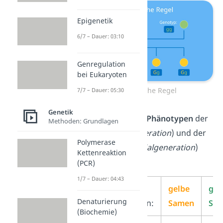
Epigenetik
6/7 – Dauer: 03:10
Genregulation
bei Eukaryoten
1. Mendelsche Regel
7/7 – Dauer: 05:30
Genetik
Die
Genotypen
und
Phänotypen
der
Methoden: Grundlagen
Eltern (
Parentalgeneration
) und der
Polymerase
1. Nachkommen (
Filialgeneration
)
Kettenreaktion
sehen wie folgt aus:
(PCR)
1/7 – Dauer: 04:43
Phänotypen
der
gelbe
grü
Denaturierung
Parentalgeneration:
Samen
Sa
(Biochemie)