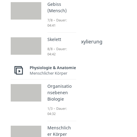
& Anatomie
Gebiss
Zellatmung
(Mensch)
Zellatmung
7/8 – Dauer:
Dauer: 05:12
04:41
Glykolyse
Dauer: 05:31
Skelett
Oxidative Decarboxylierung
Dauer: 06:29
8/8 – Dauer:
Citratzyklus
04:42
Dauer: 06:17
Atmungskette
Physiologie & Anatomie
Menschlicher Körper
Dauer: 04:44
Organisatio
nsebenen
Biologie
1/3 – Dauer:
04:32
Menschlich
er Körper