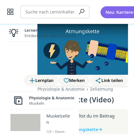
Suche
Neu: Karriere
Lernen lohnt sich!
Entdecke hier deine Chancen.
Lernplan
Merken
Link teilen
Physiologie & Anatomie
Zellatmung
Atmungskette (Video)
Physiologie & Anatomie
Muskeln
Weitere Infos erhältst du im Beitrag
Muskelzelle
n
zum Video
zum Beitrag: Atmungskette
1/6 – Dauer: