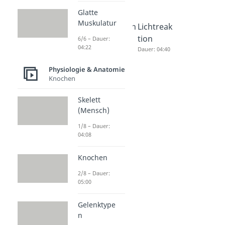
Glatte
Muskulatur
Photosyn
Photosyn
Lichtreak
these
these
tion
6/6 – Dauer:
04:22
einfach
Dauer: 07:49
Dauer: 04:40
erklärt
Physiologie & Anatomie
Dauer: 02:45
Knochen
Skelett
(Mensch)
1/8 – Dauer:
04:08
Knochen
2/8 – Dauer:
05:00
Gelenktype
n