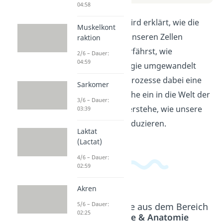
04:58
In diesem Video wird erklärt, wie die
Muskelkont
Atmungskette in unseren Zellen
raktion
funktioniert. Du erfährst, wie
2/6 – Dauer:
04:59
Sauerstoff in Energie umgewandelt
wird und welche Prozesse dabei eine
Sarkomer
Rolle spielen. Tauche ein in die Welt der
3/6 – Dauer:
Zellatmung und verstehe, wie unsere
03:39
Zellen Energie produzieren.
Laktat
(Lactat)
4/6 – Dauer:
02:59
Akren
5/6 – Dauer:
Beliebte Inhalte aus dem Bereich
02:25
Physiologie & Anatomie