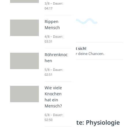
3/8 – Dauer:
04:17
Rippen
Mensch
4/8 – Dauer:
03:31
Lernen lohnt sich!
Entdecke hier deine Chancen.
Röhrenknoc
hen
5/8 – Dauer:
02:51
Wie viele
Knochen
hat ein
Mensch?
6/8 – Dauer:
02:50
Weitere Inhalte: Physiologie