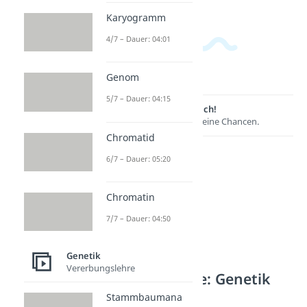
Karyogramm
4/7 – Dauer: 04:01
Genom
5/7 – Dauer: 04:15
Lernen lohnt sich!
Entdecke hier deine Chancen.
Chromatid
6/7 – Dauer: 05:20
Chromatin
7/7 – Dauer: 04:50
Genetik
Vererbungslehre
Weitere Inhalte: Genetik
Stammbaumana
Chromosomen