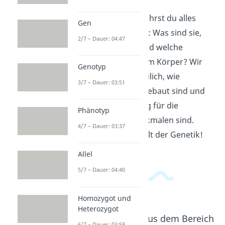
In diesem Video erfährst du alles
Gen
über Chromosomen: Was sind sie,
2/7 – Dauer: 04:47
wie sehen sie aus und welche
Funktion haben sie im Körper? Wir
Genotyp
erklären dir anschaulich, wie
3/7 – Dauer: 03:51
Chromosomen aufgebaut sind und
warum sie so wichtig für die
Phänotyp
Vererbung von Merkmalen sind.
4/7 – Dauer: 03:37
Tauche ein in die Welt der Genetik!
Allel
5/7 – Dauer: 04:40
Homozygot und
Heterozygot
Beliebte Inhalte aus dem Bereich
6/7 – Dauer: 03:58