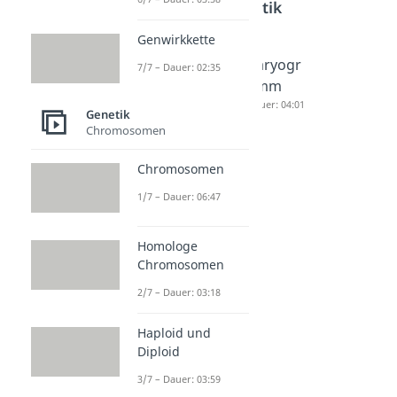
Genetik
Genwirkkette
Homolo
Haploid
Karyogr
7/7 – Dauer: 02:35
ge
und
amm
Chromo
Diploid
Dauer: 04:01
Genetik
somen
Dauer: 03:59
Chromosomen
Dauer: 03:18
Chromosomen
1/7 – Dauer: 06:47
Homologe
Chromosomen
2/7 – Dauer: 03:18
Haploid und
Diploid
3/7 – Dauer: 03:59