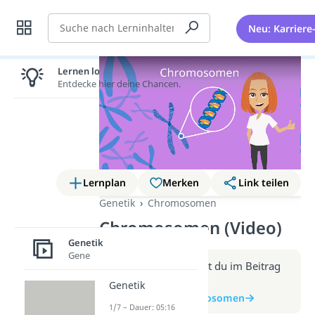
Suche
Neu: Karriere
Lernen lohnt sich!
Entdecke hier deine Chancen.
Lernplan
Merken
Link teilen
Genetik
Chromosomen
Chromosomen (Video)
Genetik
Gene
Weitere Infos erhältst du im Beitrag
zum Video
Genetik
zum Beitrag: Chromosomen
1/7 – Dauer: 05:16