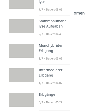
lyse
Chromosomen
Dauer: 06:47
1/7 – Dauer: 05:06
Homologe Chromosomen
Dauer: 03:18
Stammbaumana
Haploid und Diploid
lyse Aufgaben
Dauer: 03:59
Karyogramm
2/7 – Dauer: 04:40
Dauer: 04:01
Genom
Monohybrider
Dauer: 04:15
Erbgang
Chromatid
3/7 – Dauer: 03:09
Dauer: 05:20
Chromatin
Dauer: 04:50
Intermediärer
Erbgang
4/7 – Dauer: 04:07
Erbgänge
5/7 – Dauer: 05:22