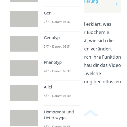
zum Beitrag: Denaturierung
(Biochemie)
Gen
2/7 – Dauer: 04:47
In diesem Video wird erklärt, was
Denaturierung in der Biochemie
Genotyp
bedeutet. Du erfährst, wie sich die
3/7 – Dauer: 03:51
Struktur von Proteinen verändert
und warum sie dadurch ihre Funktion
Phänotyp
verlieren können. Schau dir das Video
4/7 – Dauer: 03:37
an, um zu verstehen, welche
Faktoren Denaturierung beeinflussen
Allel
können.
5/7 – Dauer: 04:40
Homozygot und
Heterozygot
6/7 – Dauer: 03:58