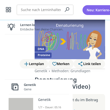
Suche
Neu: Karriere
Lernen lohnt sich!
Entdecke hier deine Chancen.
Lernplan
Merken
Link teilen
Genetik
Methoden: Grundlagen
Denaturierung
Genetik
(Biochemie) (Video)
Gene
Weitere Infos erhältst du im Beitrag
Genetik
zum Video
1/7 – Dauer: 05:16