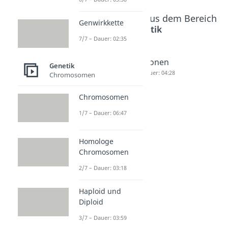
Beliebte Inhalte aus dem Bereich
Genwirkkette
Genetik
7/7 – Dauer: 02:35
Gelelekt
Sanger
Klonen
Genetik
rophore
Sequenz
Dauer: 04:28
Chromosomen
se
ierung
Chromosomen
Dauer: 04:25
Dauer: 04:50
1/7 – Dauer: 06:47
Homologe
Chromosomen
2/7 – Dauer: 03:18
Haploid und
Diploid
3/7 – Dauer: 03:59