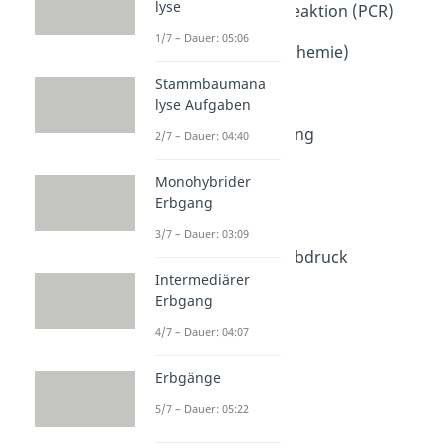
lyse
Polymerase Kettenreaktion (PCR)
Dauer: 04:43
1/7 – Dauer: 05:06
Denaturierung (Biochemie)
Dauer: 04:48
Stammbaumana
Gelelektrophorese
lyse Aufgaben
Dauer: 04:25
Sanger Sequenzierung
2/7 – Dauer: 04:40
Dauer: 04:50
Klonen
Monohybrider
Dauer: 04:28
Erbgang
Klonierung
3/7 – Dauer: 03:09
Dauer: 03:47
Genetischer Fingerabdruck
Dauer: 04:41
Intermediärer
Erbgang
4/7 – Dauer: 04:07
Erbgänge
5/7 – Dauer: 05:22