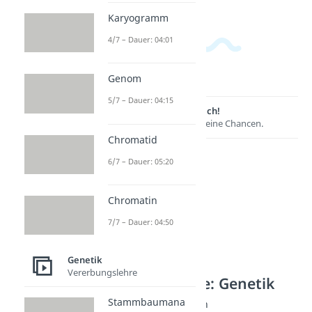
Karyogramm
4/7 – Dauer: 04:01
Genom
5/7 – Dauer: 04:15
Lernen lohnt sich!
Entdecke hier deine Chancen.
Chromatid
6/7 – Dauer: 05:20
Chromatin
7/7 – Dauer: 04:50
Genetik
Vererbungslehre
Weitere Inhalte: Genetik
Stammbaumana
Methoden: Grundlagen