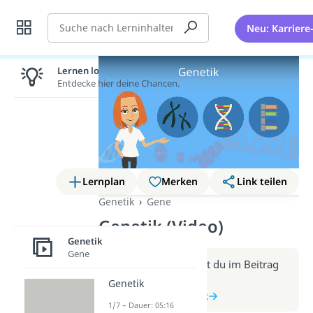
Suche
Neu: Karriere
Lernen lohnt sich!
Entdecke hier deine Chancen.
Lernplan
Merken
Link teilen
Genetik
Gene
Genetik (Video)
Genetik
Gene
Weitere Infos erhältst du im Beitrag
zum Video
Genetik
zum Beitrag: Genetik
1/7 – Dauer: 05:16