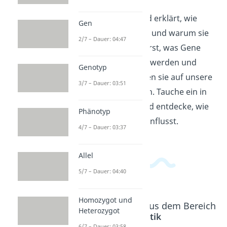
In diesem Video wird erklärt, wie
Gen
Genetik funktioniert und warum sie
2/7 – Dauer: 04:47
wichtig ist. Du erfährst, was Gene
sind, wie sie vererbt werden und
Genotyp
welche Auswirkungen sie auf unsere
3/7 – Dauer: 03:51
Eigenschaften haben. Tauche ein in
die Welt der DNA und entdecke, wie
Phänotyp
sie unser Leben beeinflusst.
4/7 – Dauer: 03:37
Allel
5/7 – Dauer: 04:40
Homozygot und
Beliebte Inhalte aus dem Bereich
Heterozygot
Genetik
6/7 – Dauer: 03:58