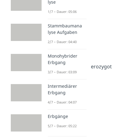
lyse
Genetik
Dauer: 05:16
1/7 – Dauer: 05:06
Gen
Dauer: 04:47
Stammbaumana
Genotyp
lyse Aufgaben
Dauer: 03:51
Phänotyp
2/7 – Dauer: 04:40
Dauer: 03:37
Allel
Monohybrider
Dauer: 04:40
Erbgang
Homozygot und Heterozygot
3/7 – Dauer: 03:09
Dauer: 03:58
Genwirkkette
Dauer: 02:35
Intermediärer
Erbgang
4/7 – Dauer: 04:07
Erbgänge
5/7 – Dauer: 05:22