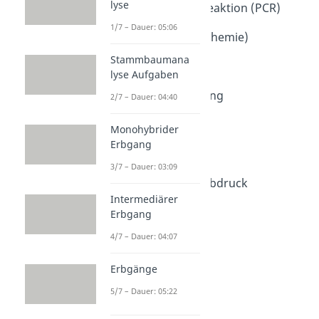
lyse
Polymerase Kettenreaktion (PCR)
Dauer: 04:43
1/7 – Dauer: 05:06
Denaturierung (Biochemie)
Dauer: 04:48
Stammbaumana
Gelelektrophorese
lyse Aufgaben
Dauer: 04:25
Sanger Sequenzierung
2/7 – Dauer: 04:40
Dauer: 04:50
Klonen
Monohybrider
Dauer: 04:28
Erbgang
Klonierung
3/7 – Dauer: 03:09
Dauer: 03:47
Genetischer Fingerabdruck
Dauer: 04:41
Intermediärer
Erbgang
4/7 – Dauer: 04:07
Erbgänge
5/7 – Dauer: 05:22