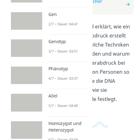
zum Beitrag: Genetischer
Fingerabdruck
Gen
2/7 – Dauer: 04:47
In diesem Video wird erklärt, wie ein
genetischer Fingerabdruck erstellt
Genotyp
wird. Du erfährst, welche Techniken
3/7 – Dauer: 03:51
dazu eingesetzt werden und warum
ein genetischer Fingerabdruck bei
Phänotyp
der Identifizierung von Personen so
4/7 – Dauer: 03:37
wichtig ist. Lerne, wie die DNA
analysiert wird und wie sie
Allel
individuelle Merkmale festlegt.
5/7 – Dauer: 04:40
Homozygot und
Heterozygot
6/7 – Dauer: 03:58