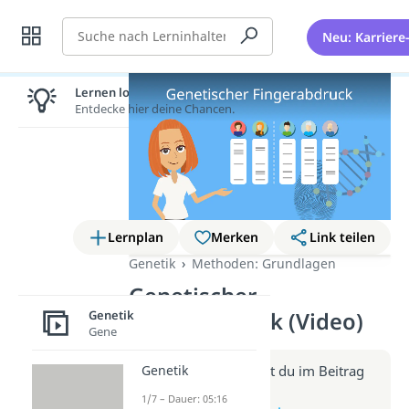
Suche
Neu: Karriere
Lernen lohnt sich!
Entdecke hier deine Chancen.
Lernplan
Merken
Link teilen
Genetik
Methoden: Grundlagen
Genetischer
Genetik
Fingerabdruck (Video)
Gene
Weitere Infos erhältst du im Beitrag
Genetik
zum Video
1/7 – Dauer: 05:16