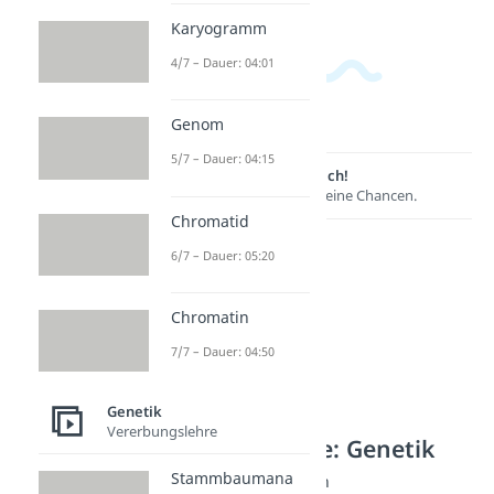
Karyogramm
4/7 – Dauer: 04:01
Genom
5/7 – Dauer: 04:15
Lernen lohnt sich!
Entdecke hier deine Chancen.
Chromatid
6/7 – Dauer: 05:20
Chromatin
7/7 – Dauer: 04:50
Genetik
Vererbungslehre
Weitere Inhalte: Genetik
Stammbaumana
Methoden: Grundlagen