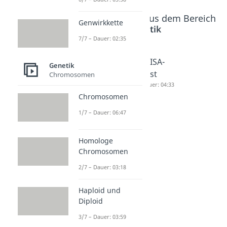
Beliebte Inhalte aus dem Bereich
Genwirkkette
Genetik
7/7 – Dauer: 02:35
DNA
Restrikti
ELISA-
Genetik
Sequenz
onsenzy
Test
Chromosomen
ierung
me
Dauer: 04:33
Chromosomen
Dauer: 04:40
Dauer: 04:34
1/7 – Dauer: 06:47
Homologe
Chromosomen
2/7 – Dauer: 03:18
Haploid und
Diploid
3/7 – Dauer: 03:59