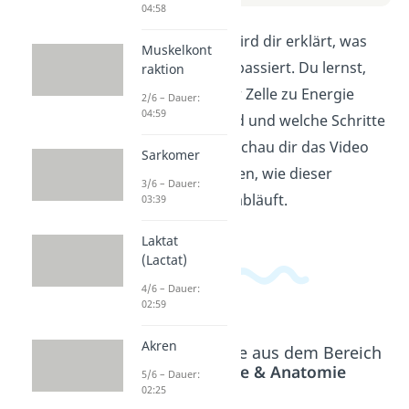
04:58
In diesem Video wird dir erklärt, was
Muskelkont
bei der Glykolyse passiert. Du lernst,
raktion
wie Glukose in der Zelle zu Energie
2/6 – Dauer:
04:59
umgewandelt wird und welche Schritte
dabei nötig sind. Schau dir das Video
Sarkomer
an, um zu verstehen, wie dieser
3/6 – Dauer:
wichtige Prozess abläuft.
03:39
Laktat
(Lactat)
4/6 – Dauer:
02:59
Akren
Beliebte Inhalte aus dem Bereich
Physiologie & Anatomie
5/6 – Dauer:
02:25