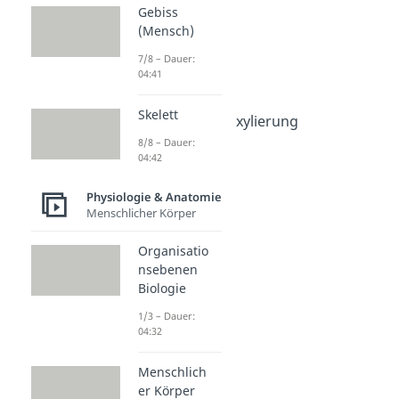
& Anatomie
Gebiss
Zellatmung
(Mensch)
Zellatmung
7/8 – Dauer:
Dauer: 05:12
04:41
Glykolyse
Dauer: 05:31
Skelett
Oxidative Decarboxylierung
Dauer: 06:29
8/8 – Dauer:
Citratzyklus
04:42
Dauer: 06:17
Atmungskette
Physiologie & Anatomie
Menschlicher Körper
Dauer: 04:44
Organisatio
nsebenen
Biologie
1/3 – Dauer:
04:32
Menschlich
er Körper