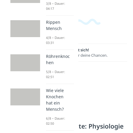
3/8 – Dauer:
04:17
Rippen
Mensch
4/8 – Dauer:
03:31
Lernen lohnt sich!
Entdecke hier deine Chancen.
Röhrenknoc
hen
5/8 – Dauer:
02:51
Wie viele
Knochen
hat ein
Mensch?
6/8 – Dauer:
02:50
Weitere Inhalte: Physiologie