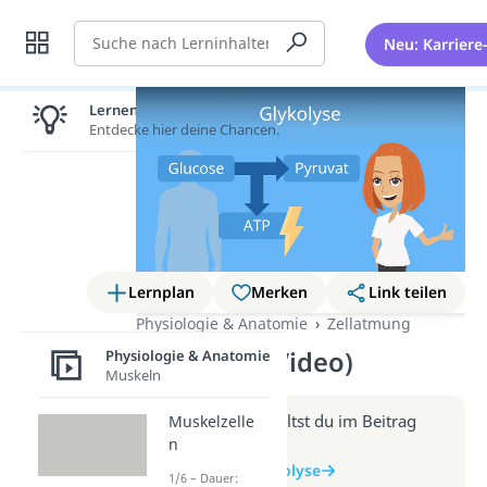
Suche
Neu: Karriere
Lernen lohnt sich!
Entdecke hier deine Chancen.
Lernplan
Merken
Link teilen
Physiologie & Anatomie
Zellatmung
Glykolyse (Video)
Physiologie & Anatomie
Muskeln
Weitere Infos erhältst du im Beitrag
Muskelzelle
n
zum Video
zum Beitrag: Glykolyse
1/6 – Dauer: