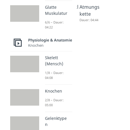
Oxidative
Citratzykl
Atmungs
Glatte
Muskulatur
Decarbox
us
kette
ylierung
Dauer: 06:17
Dauer: 04:44
6/6 – Dauer:
Dauer: 06:29
04:22
Physiologie & Anatomie
Knochen
Skelett
(Mensch)
1/8 – Dauer:
04:08
Knochen
2/8 – Dauer:
05:00
Gelenktype
n