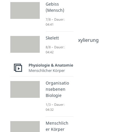
& Anatomie
Gebiss
Zellatmung
(Mensch)
Zellatmung
7/8 – Dauer:
Dauer: 05:12
04:41
Glykolyse
Dauer: 05:31
Skelett
Oxidative Decarboxylierung
Dauer: 06:29
8/8 – Dauer:
Citratzyklus
04:42
Dauer: 06:17
Atmungskette
Physiologie & Anatomie
Menschlicher Körper
Dauer: 04:44
Organisatio
nsebenen
Biologie
1/3 – Dauer:
04:32
Menschlich
er Körper