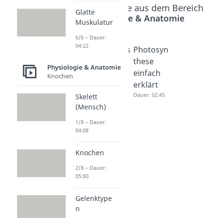
Beliebte Inhalte aus dem Bereich
Glatte
Physiologie & Anatomie
Muskulatur
6/6 – Dauer:
04:22
Citratzykl
Atmungs
Photosyn
us
kette
these
Physiologie & Anatomie
Dauer: 06:17
Dauer: 04:44
einfach
Knochen
erklärt
Dauer: 02:45
Skelett
(Mensch)
1/8 – Dauer:
04:08
Knochen
2/8 – Dauer:
05:00
Gelenktype
n