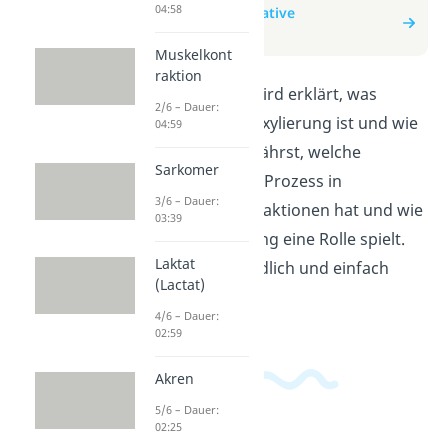
04:58
zum Beitrag: Oxidative
Decarboxylierung
Muskelkont
raktion
In diesem Video wird erklärt, was
2/6 – Dauer:
oxidative Decarboxylierung ist und wie
04:59
sie abläuft. Du erfährst, welche
Sarkomer
Bedeutung dieser Prozess in
3/6 – Dauer:
biochemischen Reaktionen hat und wie
03:39
er in der Zellatmung eine Rolle spielt.
Laktat
Alles wird verständlich und einfach
(Lactat)
erklärt.
4/6 – Dauer:
02:59
Akren
5/6 – Dauer:
02:25