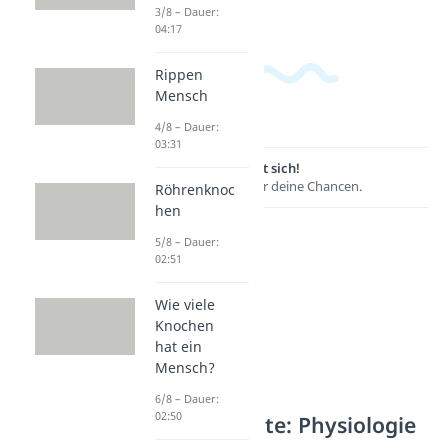
3/8 – Dauer:
04:17
Rippen
Mensch
4/8 – Dauer:
03:31
Lernen lohnt sich!
Entdecke hier deine Chancen.
Röhrenknoc
hen
5/8 – Dauer:
02:51
Wie viele
Knochen
hat ein
Mensch?
6/8 – Dauer:
02:50
Weitere Inhalte: Physiologie