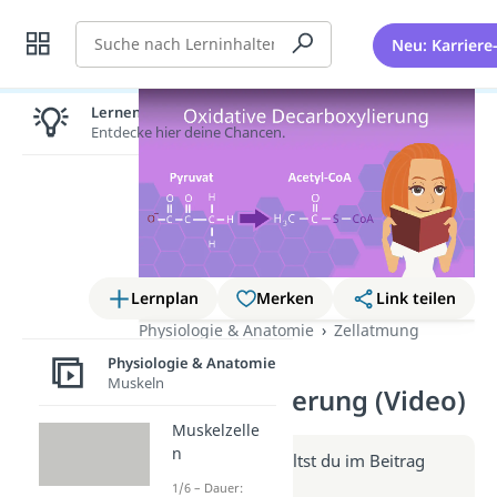
Suche
Neu: Karriere
Lernen lohnt sich!
Entdecke hier deine Chancen.
Lernplan
Merken
Link teilen
Physiologie & Anatomie
Zellatmung
Oxidative
Physiologie & Anatomie
Muskeln
Decarboxylierung (Video)
Muskelzelle
n
Weitere Infos erhältst du im Beitrag
zum Video
1/6 – Dauer: