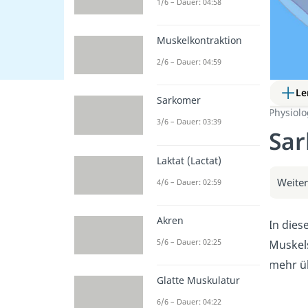
1/6 – Dauer: 04:58
Muskelkontraktion
2/6 – Dauer: 04:59
Le
Sarkomer
Physiol
3/6 – Dauer: 03:39
Sar
Laktat (Lactat)
Weiter
4/6 – Dauer: 02:59
Akren
In dies
5/6 – Dauer: 02:25
Muskels
mehr ü
Glatte Muskulatur
6/6 – Dauer: 04:22