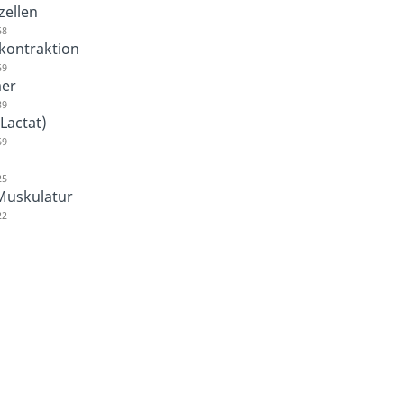
zellen
58
kontraktion
59
er
39
(Lactat)
59
25
Muskulatur
22