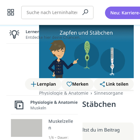
Suche
Neu: Karriere
Lernen lohnt sich!
Entdecke hier deine Chancen.
Lernplan
Merken
Link teilen
Physiologie & Anatomie
Sinnesorgane
Zapfen und Stäbchen
Physiologie & Anatomie
Muskeln
(Video)
Muskelzelle
n
Weitere Infos erhältst du im Beitrag
zum Video
1/6 – Dauer: