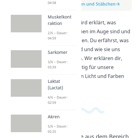
04:58
zum Beitrag: Zapfen und Stäbchen
Muskelkont
In diesem Video wird erklärt, was
raktion
Zapfen und Stäbchen im Auge sind und
2/6 – Dauer:
04:59
wie sie funktionieren. Du erfährst, was
ihre Aufgaben sind und wie sie uns
Sarkomer
beim Sehen helfen. Wir erklären dir,
3/6 – Dauer:
warum sie so wichtig für unsere
03:39
Wahrnehmung von Licht und Farben
Laktat
sind.
(Lactat)
4/6 – Dauer:
02:59
Akren
5/6 – Dauer:
02:25
Beliebte Inhalte aus dem Bereich