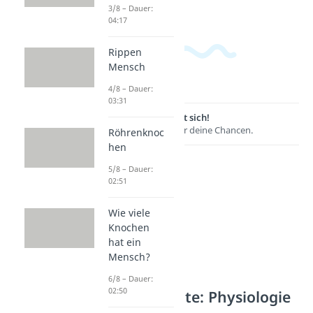
3/8 – Dauer:
04:17
Rippen
Mensch
4/8 – Dauer:
03:31
Lernen lohnt sich!
Entdecke hier deine Chancen.
Röhrenknoc
hen
5/8 – Dauer:
02:51
Wie viele
Knochen
hat ein
Mensch?
6/8 – Dauer:
02:50
Weitere Inhalte: Physiologie