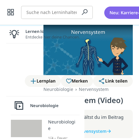
Suche
Neu: Karriere
Lernen lohnt sich!
Entdecke hier deine Chancen.
Lernplan
Merken
Link teilen
Neurobiologie
Nervensystem
Nervensystem (Video)
Neurobiologie
Weitere Infos erhältst du im Beitrag
Neurobiologi
zum Video
e
zum Beitrag: Nervensystem
1/4 – Dauer: