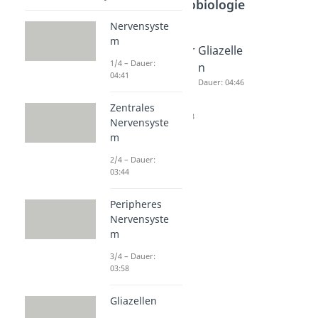
Neurobiologie
Nervensyste
m
Zentrale
Peripher
Gliazelle
1/4 – Dauer:
s
es
n
04:41
Nervens
Nervens
Dauer: 04:46
ystem
ystem
Zentrales
Dauer: 03:44
Dauer: 03:58
Nervensyste
m
2/4 – Dauer:
03:44
Peripheres
Nervensyste
m
3/4 – Dauer:
03:58
Gliazellen