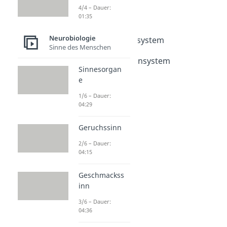
Nervensystem
4/4 – Dauer:
01:35
Nervensystem
Dauer: 04:41
Neurobiologie
Zentrales Nervensystem
Sinne des Menschen
Dauer: 03:44
Peripheres Nervensystem
Sinnesorgan
Dauer: 03:58
e
Gliazellen
Dauer: 04:46
1/6 – Dauer:
04:29
Geruchssinn
2/6 – Dauer:
04:15
Geschmackss
inn
3/6 – Dauer:
04:36