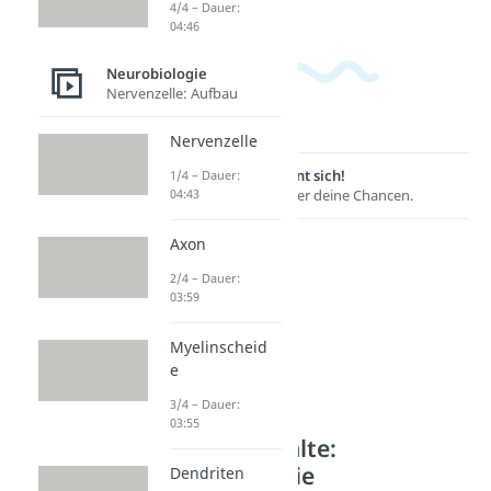
4/4 – Dauer:
04:46
Neurobiologie
Nervenzelle: Aufbau
Nervenzelle
Lernen lohnt sich!
1/4 – Dauer:
04:43
Entdecke hier deine Chancen.
Axon
2/4 – Dauer:
03:59
Myelinscheid
e
3/4 – Dauer:
03:55
Weitere Inhalte:
Neurobiologie
Dendriten