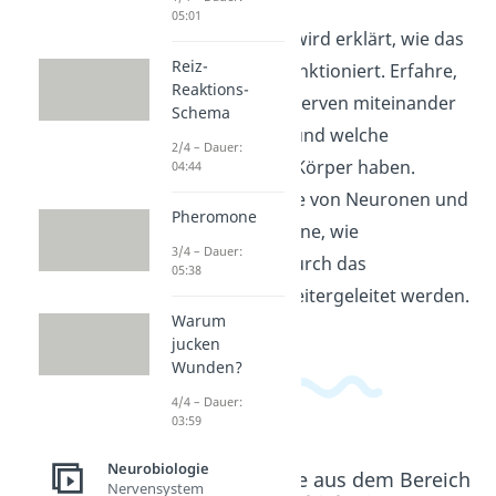
05:01
In diesem Video wird erklärt, wie das
Reiz-
Nervensystem funktioniert. Erfahre,
Reaktions-
wie Gehirn und Nerven miteinander
Schema
kommunizieren und welche
2/4 – Dauer:
Aufgaben sie im Körper haben.
04:44
Verstehe die Rolle von Neuronen und
Pheromone
Synapsen und lerne, wie
3/4 – Dauer:
Informationen durch das
05:38
Nervensystem weitergeleitet werden.
Warum
jucken
Wunden?
4/4 – Dauer:
03:59
Neurobiologie
Beliebte Inhalte aus dem Bereich
Nervensystem