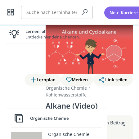
Suche
Neu: Karriere
Lernen lohnt sich!
Entdecke hier deine Chancen.
Lernplan
Merken
Link teilen
Organische Chemie
Kohlenwasserstoffe
Alkane (Video)
Organische Chemie
Weitere Infos erhältst du im Beitrag
zum Video
Organische Chemie
zum Beitrag: Alkane