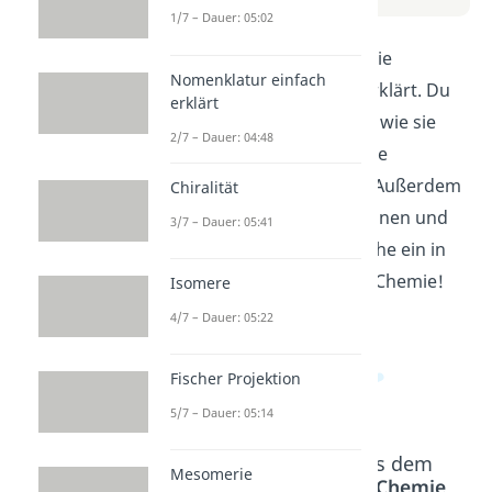
1/7 – Dauer: 05:02
In diesem Video werden die
Nomenklatur einfach
Grundlagen zu Alkanen erklärt. Du
erklärt
erfährst, was Alkane sind, wie sie
2/7 – Dauer: 04:48
aufgebaut sind und welche
Eigenschaften sie haben. Außerdem
Chiralität
lernst du, wie man sie nennen und
3/7 – Dauer: 05:41
unterscheiden kann. Tauche ein in
die Welt der organischen Chemie!
Isomere
4/7 – Dauer: 05:22
Fischer Projektion
5/7 – Dauer: 05:14
Beliebte Inhalte aus dem
Mesomerie
Bereich
Organische Chemie