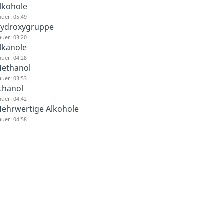
lkohole
uer: 05:49
ydroxygruppe
uer: 03:20
lkanole
uer: 04:28
ethanol
uer: 03:53
thanol
uer: 04:42
ehrwertige Alkohole
uer: 04:58