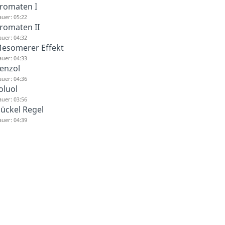
romaten I
uer: 05:22
romaten II
uer: 04:32
esomerer Effekt
uer: 04:33
enzol
uer: 04:36
oluol
uer: 03:56
ückel Regel
uer: 04:39