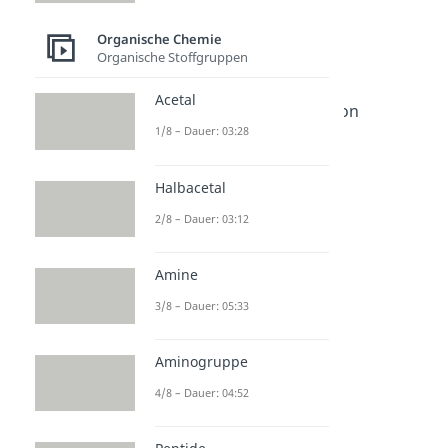
Polymerisation
Polymerisation
Organische Chemie
Dauer: 05:19
Organische Stoffgruppen
Monomer
Dauer: 04:52
Acetal
Radikalische Polymerisation
1/8 – Dauer: 03:28
Dauer: 04:58
Polyaddition
Dauer: 04:55
Halbacetal
Polykondensation
Dauer: 05:30
2/8 – Dauer: 03:12
Amine
3/8 – Dauer: 05:33
Aminogruppe
4/8 – Dauer: 04:52