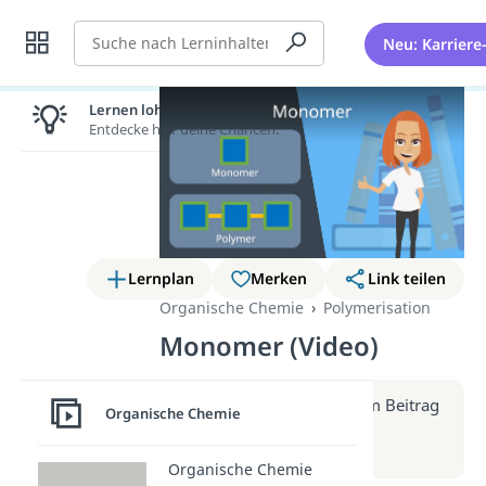
Suche
Neu: Karriere
Lernen lohnt sich!
Entdecke hier deine Chancen.
Lernplan
Merken
Link teilen
Organische Chemie
Polymerisation
Monomer (Video)
Weitere Infos erhältst du im Beitrag
Organische Chemie
zum Video
zum Beitrag: Monomer
Organische Chemie