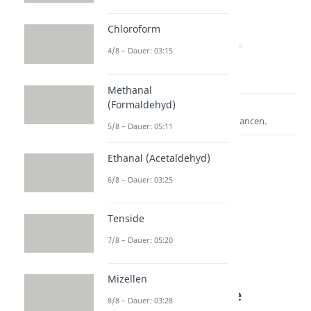
Chloroform
4/8 – Dauer: 03:15
Methanal
(Formaldehyd)
Lernen lohnt sich!
Entdecke hier deine Chancen.
5/8 – Dauer: 05:11
Ethanal (Acetaldehyd)
6/8 – Dauer: 03:25
Tenside
7/8 – Dauer: 05:20
Weitere Inhalte:
Mizellen
Organische Chemie
8/8 – Dauer: 03:28