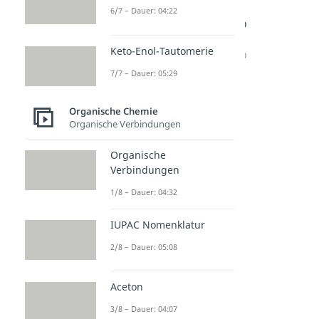
Radikali
Polyaddi
Polykon
6/7 – Dauer: 04:22
sche
tion
densatio
Polymer
Dauer: 04:55
n
Keto-Enol-Tautomerie
isation
Dauer: 05:30
Dauer: 04:58
7/7 – Dauer: 05:29
Organische Chemie
Organische Verbindungen
Organische
Verbindungen
1/8 – Dauer: 04:32
IUPAC Nomenklatur
2/8 – Dauer: 05:08
Aceton
3/8 – Dauer: 04:07