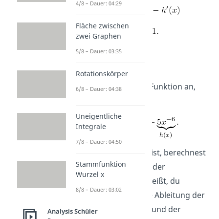
4/8 – Dauer: 04:29
Fläche zwischen
zwei Graphen
5/8 – Dauer: 03:35
Beispiel 2
Rotationskörper
Sieh dir eine weitere Funktion an,
6/8 – Dauer: 04:38
nämlich
Uneigentliche
Integrale
7/8 – Dauer: 04:50
Da sie eine Differenz ist, berechnest
Stammfunktion
du ihre Ableitung mit der
Wurzel x
Differenzregel
. Das heißt, du
8/8 – Dauer: 03:02
bestimmst wieder die Ableitung der
Funktion links (
), und der
Analysis Schüler