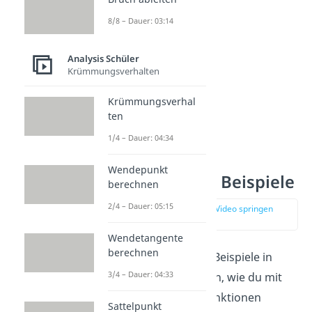
einfach.
8/8 – Dauer: 03:14
Analysis Schüler
Krümmungsverhalten
Krümmungsverhal
ten
1/4 – Dauer: 04:34
Wendepunkt
Summenregel Beispiele
berechnen
2/4 – Dauer: 05:15
zur Stelle im Video springen
(00:34)
Wendetangente
berechnen
Es folgen nun einige Beispiele in
3/4 – Dauer: 04:33
welchen wir dir zeigen, wie du mit
der Summenregel Funktionen
Sattelpunkt