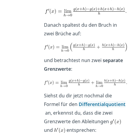
Danach spaltest du den Bruch in
zwei Brüche auf:
und betrachtest nun zwei
separate
Grenzwerte
:
Siehst du dir jetzt nochmal die
Formel für den
Differentialquotient
an, erkennst du, dass die zwei
Grenzwerte den Ableitungen
und
entsprechen: