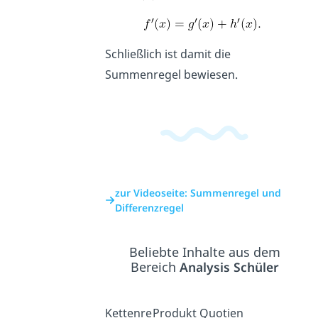
Schließlich ist damit die
Summenregel bewiesen.
zur Videoseite: Summenregel und
Differenzregel
Beliebte Inhalte aus dem
Bereich
Analysis Schüler
Kettenre
Produkt
Quotien