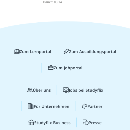
Dauer: 03:14
Zum Lernportal
Zum Ausbildungsportal
Zum Jobportal
Über uns
Jobs bei Studyflix
Für Unternehmen
Partner
Studyflix Business
Presse