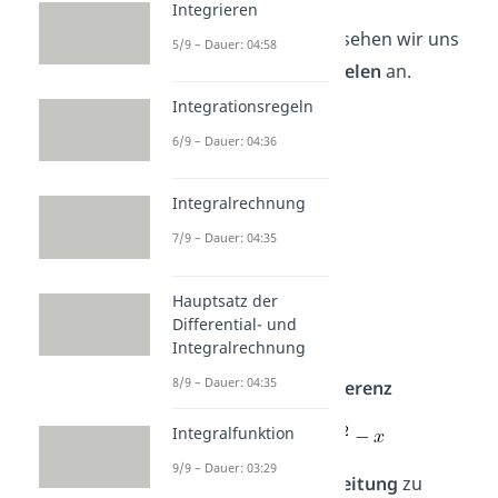
Integrieren
Auch für diese Regel sehen wir uns
5/9 – Dauer: 04:58
eine Reihe von
Beispielen
an.
Integrationsregeln
6/9 – Dauer: 04:36
Integralrechnung
7/9 – Dauer: 04:35
Hauptsatz der
Differential- und
Beispiel 1
Integralrechnung
8/9 – Dauer: 04:35
Nun hast du eine
Differenz
Integralfunktion
9/9 – Dauer: 03:29
gegeben. Um die
Ableitung
zu