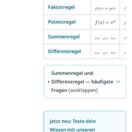
Faktorregel
Potenzregel
Summenregel
Differenzregel
Summenregel und
Differenzregel — häufigste
Fragen
(ausklappen)
Jetzt neu: Teste dein
Wissen mit unseren