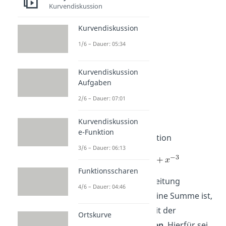
Kurvendiskussion
Kurvendiskussion
1/6 – Dauer: 05:34
Kurvendiskussion
Aufgaben
2/6 – Dauer: 07:01
Beispiel 2
Kurvendiskussion
e-Funktion
Gegeben sei die Funktion
3/6 – Dauer: 06:13
Funktionsscharen
und du sollst ihre Ableitung
4/6 – Dauer: 04:46
berechnen. Da
eine Summe ist,
wirst du sie erneut mit der
Ortskurve
Summenregel ableiten
. Hierfür sei