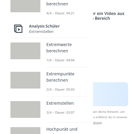
ableiten kannst.
berechnen
Studyflix vernetzt: Hier ein Video aus
4/4 – Dauer: 04:21
einem anderen Bereich
Analysis Schüler
Extremstellen
Extremwerte
berechnen
1/4 – Dauer: 04:04
Extrempunkte
berechnen
2/4 – Dauer: 05:03
Extremstellen
Nach Beantwortung speichern wir deine Antwort, um
3/4 – Dauer: 03:07
Studyflix zu verbessern. Mehr dazu erfährst du in unserer
Datenschutzerklärung
.
Hochpunkt und