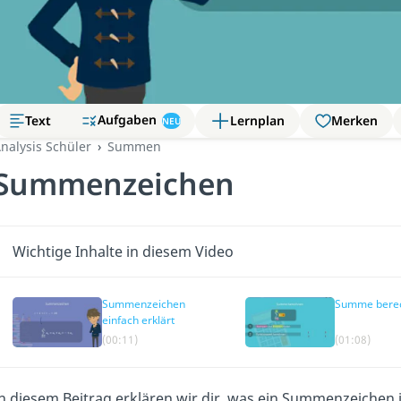
Aufgaben
Text
Lernplan
Merken
NEU
nalysis Schüler
Summen
Summenzeichen
Wichtige Inhalte in diesem Video
Summenzeichen
Summe bere
einfach erklärt
(00:11)
(01:08)
n diesem Beitrag erklären wir dir, was ein Summenzeichen