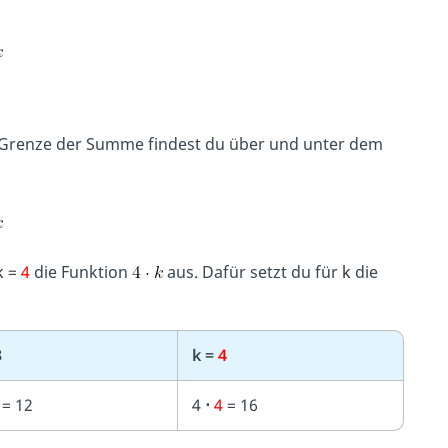
 Grenze der Summe findest du über und unter dem
k
=
4
die Funktion
aus. Dafür setzt du für
k
die
3
k =
4
 = 12
4
⋅
4
= 16