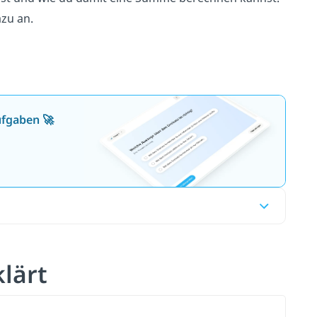
zu an.
ufgaben 🚀
lärt