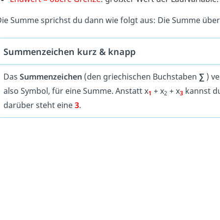
ie Summe sprichst du dann wie folgt aus: Die Summe übe
Summenzeichen kurz & knapp
Das
Summenzeichen
(den griechischen Buchstaben
∑
) v
also Symbol, für eine Summe. Anstatt x
+ x
+ x
kannst du
1
2
3
darüber steht eine
3
.