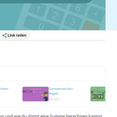
Link teilen
chnen
Summenzeichen
Regeln
(02:26)
 ist und wie du damit eine Summe berechnen kannst.