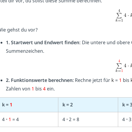
tell dir vor, du sollst diese Summe berechnen.
ie gehst du vor?
1. Startwert und Endwert finden
: Die untere und obere
Summenzeichen.
2. Funktionswerte berechnen:
Rechne jetzt für
k
=
1
bis
Zahlen von
1
bis
4
ein.
k =
1
k = 2
k = 
4
⋅
1
= 4
4
⋅
2 = 8
4
⋅
3