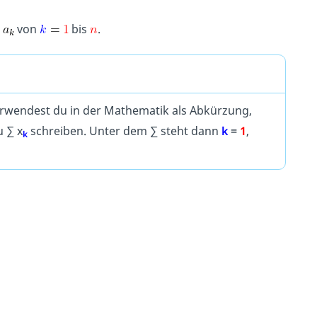
r
von
bis
.
erwendest du in der Mathematik als Abkürzung,
 ∑ x
schreiben. Unter dem ∑ steht dann
k
=
1
,
k