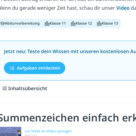
enn du gerade weniger Zeit hast, schau dir unser
Video
da
Abiturvorbereitung
Klasse 11
Klasse 12
Klasse 13
Jetzt neu: Teste dein Wissen mit unseren kostenlosen A
Aufgaben entdecken
Inhaltsübersicht
Summenzeichen einfach erk
zur Stelle im Video springen
(00:11)