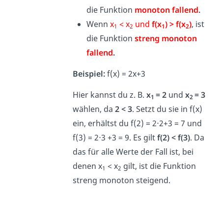
die Funktion
monoton fallend
.
Wenn
x
< x
und
f(x
) > f(x
)
, ist
1
2
1
2
die Funktion
streng monoton
fallend
.
Beispiel:
f(x) = 2x+3
Hier kannst du z. B.
x
= 2
und
x
= 3
1
2
wählen, da
2 < 3
. Setzt du sie in f(x)
ein, erhältst du f(2) = 2⋅2+3 = 7 und
f(3) = 2⋅3 +3 = 9. Es gilt
f(2) < f(3)
. Da
das für alle Werte der Fall ist, bei
denen x
< x
gilt, ist die Funktion
1
2
streng monoton steigend.