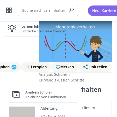
Suche
Neu: Karriere
Lernen lohnt sich!
Entdecke hier deine Chancen.
gaben
Lernplan
Merken
Link teilen
NEU
Analysis Schüler
Kurvendiskussion Schritte
Monotonieverhalten
Analysis Schüler
Ableitung von Funktionen
Wichtige Inhalte in diesem
Ableitung
Video
1/7 – Dauer: 04:34