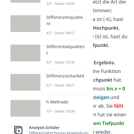
Damit kannst du jetzt die Art der
3/7 – Dauer: 03:59
Extremstellen bestimmen:
Differenzenquotie
— Da f“(
0
)
negativ
ist (-6), hast
nt
du bei x =
0
einen
Hochpunkt
.
4/7 – Dauer: 04:27
— Da f“(
1
)
positiv
(6) ist, hast du
bei x =
1
einen
Tiefpunkt
.
Differentialquotien
t
Interpretiere das Ergebnis.
5/7 – Dauer: 03:36
Du weißt, dass deine Funktion
Differenzierbarkeit
bei x = 0 einen Hochpunkt
hat.
6/7 – Dauer: 04:27
Das bedeutet, sie muss
bis x = 0
streng
monoton steigen
und
h Methode
fällt danach
wieder ab. Sie
fällt
7/7 – Dauer: 03:39
bis x = 1
, denn dort hat sie einen
Tiefpunkt
.
Nach dem Tiefpunkt
Analysis Schüler
bei x = 1 steigt
sie
wieder.
Differentialrechnung Anwendung