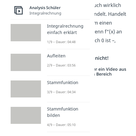
Nullstellen von f'(x) auch wirklich
Analysis Schüler
Integralrechnung
um
Extremstellen
handelt. Handelt
es sich nämlich nur um einen
Integralrechnung
Sattelpunkt
— also wenn f“(x) an
einfach erklärt
dieser Stelle auch gleich 0 ist –,
1/9 – Dauer: 04:48
ändert sich das
Aufleiten
Monotonieverhalten nicht!
2/9 – Dauer: 03:56
Studyflix vernetzt: Hier ein Video aus
einem anderen Bereich
Stammfunktion
3/9 – Dauer: 04:34
Stammfunktion
bilden
4/9 – Dauer: 05:10