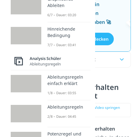
Jetzt neu: Teste dein
Ableiten
Wissen mit unseren
6/7 – Dauer: 03:20
kostenlosen Aufgaben 🚀
Hinreichende
Bedingung
Aufgaben entdecken
7/7 – Dauer: 03:41
Analysis Schüler
Inhaltsübersicht
Ableitungsregeln
Ableitungsregeln
einfach erklärt
Monotonieverhalten
1/8 – Dauer: 03:55
einfach erklärt
Ableitungsregeln
zur Stelle im Video springen
(00:12)
2/8 – Dauer: 04:45
Mit dem
Monotonieverhalten
Potenzregel und