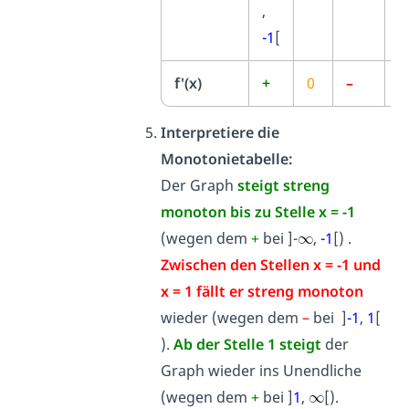
,
-1
[
f'(x)
+
0
–
0
Interpretiere die
Monotonietabelle:
Der Graph
steigt streng
monoton bis zu Stelle x = -1
(wegen dem
+
bei ]-
,
-1
[) .
Zwischen den Stellen x = -1 und
x = 1 fällt er streng monoton
wieder (wegen dem
–
bei ]
-1
,
1
[
).
Ab der Stelle 1 steigt
der
Graph wieder ins Unendliche
(wegen dem
+
bei ]
1
,
[).