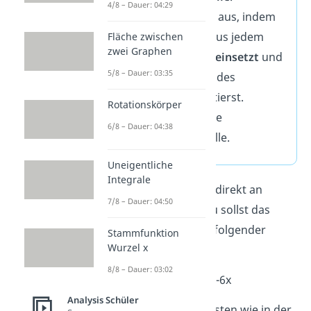
4/8 – Dauer: 04:29
Fülle die Tabelle aus, indem
du einen Wert aus jedem
Fläche zwischen
zwei Graphen
Intervall
in f'(x) einsetzt
und
5/8 – Dauer: 03:35
das
Vorzeichen
des
Ergebnisses notierst.
Rotationskörper
Interpretiere
die
6/8 – Dauer: 04:38
Vorzeichentabelle.
Uneigentliche
Integrale
Schau dir das wieder direkt an
7/8 – Dauer: 04:50
einem
Beispiel
an. Du sollst das
Monotonieverhalten folgender
Stammfunktion
Wurzel x
Funktion bestimmen:
8/8 – Dauer: 03:02
3
f(x) = 2x
-6x
Analysis Schüler
Dazu gehst du am besten wie in der