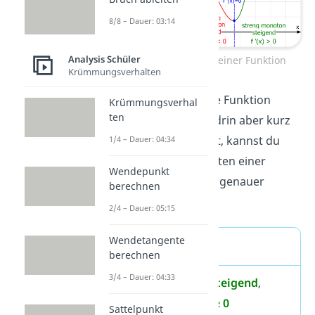
8/8 – Dauer: 03:14
Analysis Schüler
Monotonieverhalten einer Funktion
Krümmungsverhalten
Für den Fall, dass eine Funktion
Krümmungsverhal
ten
steigt/fällt, zwischendrin aber kurz
zum Stillstand kommt, kannst du
1/4 – Dauer: 04:34
das Monotonieverhalten einer
Wendepunkt
Funktion f auch noch genauer
berechnen
definieren:
2/4 – Dauer: 05:15
Wendetangente
Merke
berechnen
3/4 – Dauer: 04:33
f ist
monoton steigend
,
wenn gilt:
f'(x) ≥ 0
Sattelpunkt