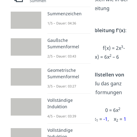
Summen
Schritt-für-Schritt Anleitung
Summenzeichen
beschrieben vor.
1/5 – Dauer: 04:36
Berechne die 1. Ableitung f'(x)
:
Gaußsche
Summenformel
3
f(x) = 2x
-
2
6x → f'(x) = 6x
– 6
2/5 – Dauer: 03:43
Geometrische
Bestimme die Nullstellen von
Summenformel
f'(x).
Hier kannst du das ganz
3/5 – Dauer: 03:27
einfach durch Umformungen
Vollständige
lösen.
Induktion
2
0 = 6x
4/5 – Dauer: 03:39
-6 → x
=
-1
, x
=
1
1
2
Vollständige
Erstelle jetzt die
Induktion