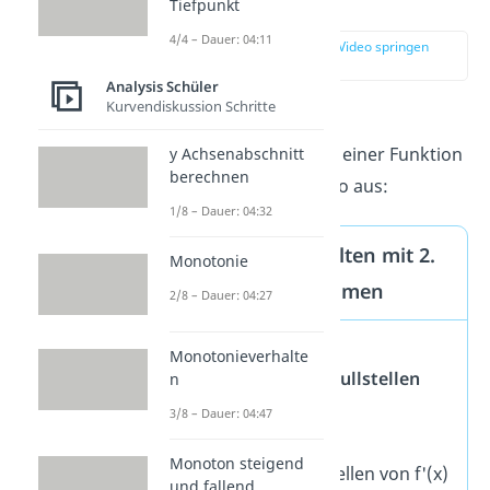
Ableitung
Tiefpunkt
4/4 – Dauer: 04:11
zur Stelle im Video springen
(00:38)
Analysis Schüler
Kurvendiskussion Schritte
Eine Möglichkeit, das
Monotonieverhalten
einer Funktion
y Achsenabschnitt
berechnen
zu
berechnen
, sieht so aus:
1/8 – Dauer: 04:32
Monotonieverhalten mit 2.
Monotonie
Ableitung bestimmen
2/8 – Dauer: 04:27
Berechne f'(x)
Monotonieverhalte
Bestimme die
Nullstellen
n
von f'(x)
3/8 – Dauer: 04:47
Berechne f“(x)
Monoton steigend
Setze die Nullstellen von f'(x)
und fallend