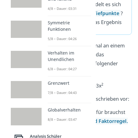
in f“(x) ein. Handelt es sich
4/8 – Dauer: 03:31
um
Hoch-bzw. Tiefpunkte
?
Interpretiere
das Ergebnis
Symmetrie
Funktionen
5/8 – Dauer: 04:26
Schau dir das gleich mal an einem
Verhalten im
Beispiel
an. Du sollst das
Unendlichen
Monotonieverhalten folgender
6/8 – Dauer: 04:27
Funktion bestimmen:
Grenzwert
3
2
f(x) = 2x
-3x
7/8 – Dauer: 04:43
Dazu gehst du wie beschrieben vor:
Globalverhalten
Berechne f'(x)
. Dafür brauchst
8/8 – Dauer: 03:47
du die
Potenz-und Faktorregel
.
Analysis Schüler
3
2