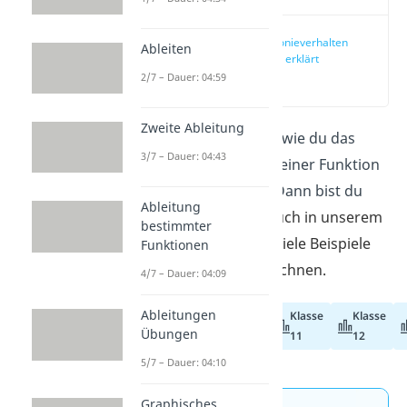
Monotonieverhalten
Ableiten
einfach erklärt
2/7 – Dauer: 04:59
(00:12)
Zweite Ableitung
Du möchtest wissen, wie du das
3/7 – Dauer: 04:43
Monotonieverhalten einer Funktion
bestimmen kannst? Dann bist du
Ableitung
hier genau richtig!
Auch in unserem
bestimmter
Video
zeigen wir dir viele Beispiele
Funktionen
zum Monotonie berechnen.
4/7 – Dauer: 04:09
Ableitungen
Klasse
Klasse
Abiturvorbereitung
Übungen
11
12
5/7 – Dauer: 04:10
Graphisches