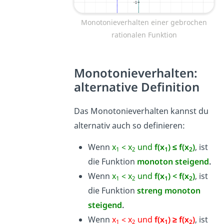
Monotonieverhalten einer gebrochen
rationalen Funktion
Monotonieverhalten:
alternative Definition
Das Monotonieverhalten kannst du
alternativ auch so definieren:
Wenn
x
< x
und
f(x
) ≤ f(x
)
, ist
1
2
1
2
die Funktion
monoton steigend
.
Wenn
x
< x
und
f(x
) < f(x
)
, ist
1
2
1
2
die Funktion
streng monoton
steigend
.
Wenn
x
< x
und
f(x
) ≥ f(x
)
, ist
1
2
1
2