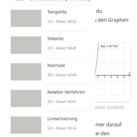
Dein Ergebnis kannst du
Tangente
überprüfen, indem du den Graphen
1/5 – Dauer: 04:23
aufzeichnest:
Sekante
2/5 – Dauer: 04:48
Normale
3/5 – Dauer: 03:49
Newton Verfahren
4/5 – Dauer: 05:01
Monotonieverhalten einer Funktion
Linearisierung
Wichtig:
Du musst immer darauf
5/5 – Dauer: 03:24
achten, dass es sich bei den