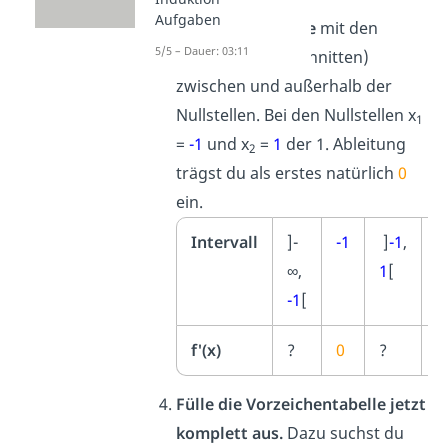
Aufgaben
Monotonietabelle
mit den
5/5 – Dauer: 03:11
Intervallen
(Abschnitten)
zwischen und außerhalb der
Nullstellen. Bei den Nullstellen x
1
=
-1
und x
=
1
der 1. Ableitung
2
trägst du als erstes natürlich
0
ein.
Intervall
]-
-1
]
-1
,
1
∞,
1
[
-1
[
f'(x)
?
0
?
0
Fülle die Vorzeichentabelle jetzt
komplett aus.
Dazu suchst du