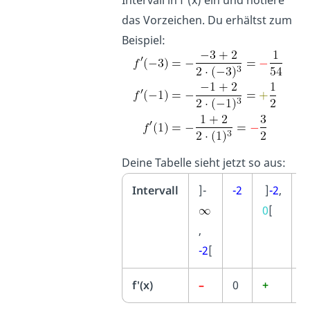
Intervall in f'(x) ein und notiere
das Vorzeichen. Du erhältst zum
Beispiel:
Deine Tabelle sieht jetzt so aus:
Intervall
]-
-2
]
-2
,
0
0
[
,
-2
[
f'(x)
–
0
+
0