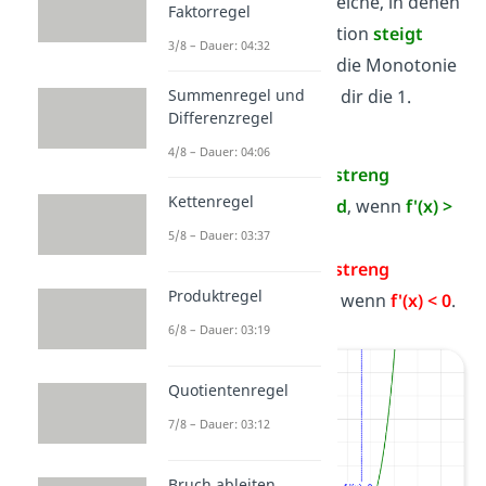
bestimmst du die Bereiche, in denen
Faktorregel
der Graph einer Funktion
steigt
3/8 – Dauer: 04:32
oder
fällt
. Du kannst die Monotonie
Summenregel und
berechnen, indem du dir die 1.
Differenzregel
Ableitung anschaust:
4/8 – Dauer: 04:06
Die Funktion f ist
streng
Kettenregel
monoton steigend
, wenn
f'(x) >
0
.
5/8 – Dauer: 03:37
Die Funktion f ist
streng
Produktregel
monoton fallend
, wenn
f'(x) < 0
.
6/8 – Dauer: 03:19
Quotientenregel
7/8 – Dauer: 03:12
Bruch ableiten