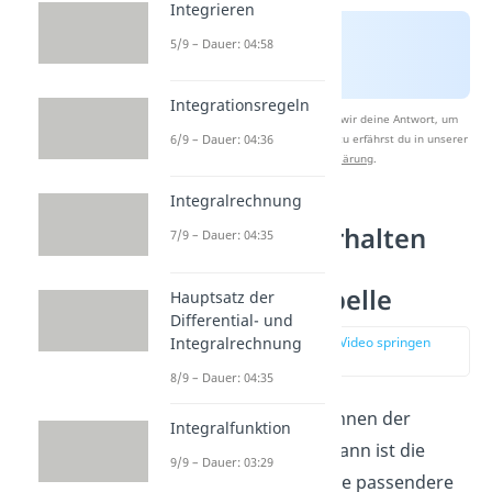
Integrieren
5/9 – Dauer: 04:58
Integrationsregeln
Nach Beantwortung speichern wir deine Antwort, um
6/9 – Dauer: 04:36
Studyflix zu verbessern. Mehr dazu erfährst du in unserer
Datenschutzerklärung
.
Integralrechnung
Monotonieverhalten
7/9 – Dauer: 04:35
bestimmen:
Monotonietabelle
Hauptsatz der
Differential- und
Integralrechnung
zur Stelle im Video springen
(02:47)
8/9 – Dauer: 04:35
Du findest das Berechnen der
Integralfunktion
Ableitungen lästig? Dann ist die
9/9 – Dauer: 03:29
Monotonie Tabelle
die passendere