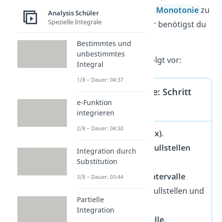
Methode für dich, die
Monotonie
zu
Analysis Schüler
Spezielle Integrale
berechnen! Denn hier benötigst du
nur die 1. Ableitung.
Bestimmtes und
unbestimmtes
Dafür gehst du wie folgt vor:
Integral
1/8 – Dauer: 04:37
Monotonietabelle: Schritt
e-Funktion
für Schritt
integrieren
2/8 – Dauer: 04:30
Berechne die f'(x)
.
Bestimme die
Nullstellen
Integration durch
Substitution
von f'(x)
.
Bestimme die
Intervalle
3/8 – Dauer: 03:44
zwischen den Nullstellen und
Partielle
erstelle die
Integration
Monotonietabelle
.