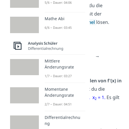
5/6 – Dauer: 04:06
Alternativ kannst du die
Gleichung auch mit der
Mathe Abi
Mitternachtsformel
lösen.
6/6 – Dauer: 03:45
Berechne f“(x).
Analysis Schüler
Differentialrechnung
2
f'(x) = 6x
-6x
→
Mittlere
f“(x) = 12x-6
Änderungsrate
1/7 – Dauer: 03:27
Setze die Nullstellen von f'(x) in
f“(x) ein.
Hier hast du die
Momentane
Änderungsrate
Nullstellen
x
= 0 , x
= 1.
Es gilt
1
2
2/7 – Dauer: 04:51
also:
f“(
0
) = 12⋅0-6 =
–
6
Differentialrechnu
f“(
1
) = 12⋅1-6 = 6
ng