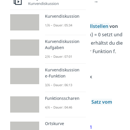
f(x) = 2x
-3x
→
Kurvendiskussion
2
f'(x) = 6x
-6x
Kurvendiskussion
Bestimme die
Nullstellen
von
1/6 – Dauer: 05:34
f'(x)
, indem du f'(x) = 0 setzt und
Kurvendiskussion
nach x auflöst. So erhältst du die
Aufgaben
Extremstellen
der Funktion f.
2/6 – Dauer: 07:01
Kurvendiskussion
2
e-Funktion
0 = 6x
-6x | x
ausklammern
3/6 – Dauer: 06:13
Funktionsscharen
0 = x⋅(6x-6) |
Satz vom
4/6 – Dauer: 04:46
Nullprodukt
Ortskurve
→
x
= 0
,
x
= 1
1
2