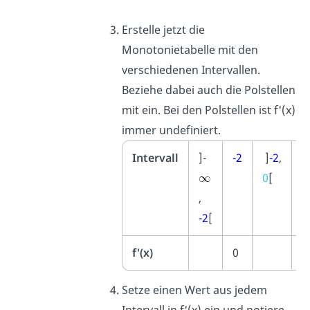
Erstelle jetzt die
Monotonietabelle mit den
verschiedenen Intervallen.
Beziehe dabei auch die Polstellen
mit ein. Bei den Polstellen ist f'(x)
immer undefiniert.
Intervall
]-
-2
]
-2
,
0
0
[
,
-2
[
f'(x)
0
u
Setze einen Wert aus jedem