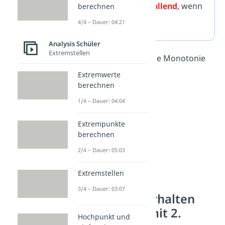
f ist
monoton fallend
, wenn
berechnen
gilt:
f'(x) ≤ 0
4/4 – Dauer: 04:21
Analysis Schüler
Extremstellen
Aber wie kannst du die Monotonie
berechnen?
Extremwerte
berechnen
1/4 – Dauer: 04:04
Extrempunkte
berechnen
2/4 – Dauer: 05:03
Extremstellen
3/4 – Dauer: 03:07
Monotonieverhalten
bestimmen: mit 2.
Hochpunkt und