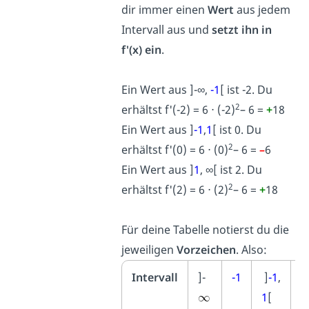
dir immer einen
Wert
aus jedem
Intervall aus und
setzt ihn in
f'(x) ein
.
Ein Wert aus ]-∞,
-1
[ ist -2. Du
2
erhältst f'(-2) = 6 ⋅ (-2)
– 6 =
+
18
Ein Wert aus ]
-1
,
1
[ ist 0. Du
2
erhältst f'(0) = 6 ⋅ (0)
– 6 =
–
6
Ein Wert aus ]
1
, ∞[ ist 2. Du
2
erhältst f'(2) = 6 ⋅ (2)
– 6 =
+
18
Für deine Tabelle notierst du die
jeweiligen
Vorzeichen
. Also:
Intervall
]-
-1
]
-1
,
1
1
[