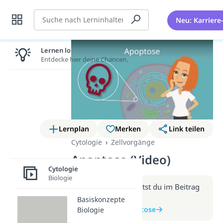
Suche
Neu: Karriere
Lernen lohnt sich!
Entdecke hier deine Chancen.
Lernplan
Merken
Link teilen
Cytologie
Zellvorgänge
Apoptose (Video)
Cytologie
Biologie
Weitere Infos erhältst du im Beitrag
zum Video
Basiskonzepte
zum Beitrag: Apoptose
Biologie