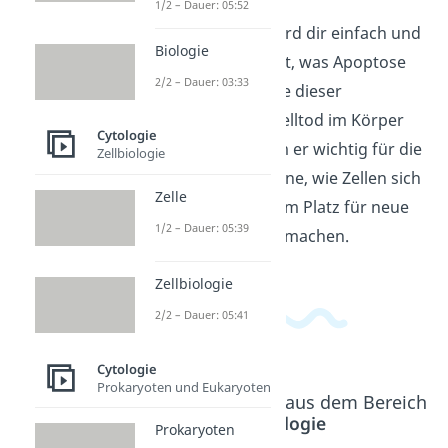
1/2 – Dauer: 05:52
In diesem Video wird dir einfach und
Biologie
verständlich erklärt, was Apoptose
2/2 – Dauer: 03:33
ist. Du erfährst, wie dieser
programmierter Zelltod im Körper
Cytologie
abläuft und warum er wichtig für die
Zellbiologie
Gesundheit ist. Lerne, wie Zellen sich
Zelle
selbst zerstören, um Platz für neue
1/2 – Dauer: 05:39
gesunde Zellen zu machen.
Zellbiologie
2/2 – Dauer: 05:41
Cytologie
Prokaryoten und Eukaryoten
Beliebte Inhalte aus dem Bereich
Cytologie
Prokaryoten