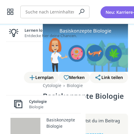
Suche
Neu: Karriere
Lernen lohnt sich!
Entdecke hier deine Chancen.
Lernplan
Merken
Link teilen
Cytologie
Biologie
Basiskonzepte Biologie
Cytologie
(Video)
Biologie
Basiskonzepte
Weitere Infos erhältst du im Beitrag
Biologie
zum Video