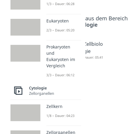
1/3 – Dauer: 06:28
Beliebte Inhalte aus dem Bereich
Eukaryoten
Cytologie
2/3 – Dauer: 05:20
Biologie
Zelle
Zellbiolo
Prokaryoten
Dauer: 03:33
Dauer: 05:39
gie
und
Dauer: 05:41
Eukaryoten im
Vergleich
3/3 – Dauer: 06:12
Cytologie
Zellorganellen
Zellkern
1/8 – Dauer: 04:23
Zellorganellen