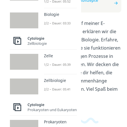
zum Beitrag: Basiskonzepte
1/2 – Dauer: 05:52
Biologie
Biologie
In diesem Video auf meiner E-
2/2 – Dauer: 03:33
Learning Plattform erklären wir die
Cytologie
Basiskonzepte der Biologie. Erfahre,
Zellbiologie
was Zellen sind, wie sie funktionieren
Zelle
und welche wichtigen Prozesse in
Lebewesen ablaufen. Wir decken die
1/2 – Dauer: 05:39
Grundlagen ab, die dir helfen, die
Zellbiologie
biologischen Zusammenhänge
besser zu verstehen. Viel Spaß beim
2/2 – Dauer: 05:41
Lernen!
Cytologie
Prokaryoten und Eukaryoten
Prokaryoten