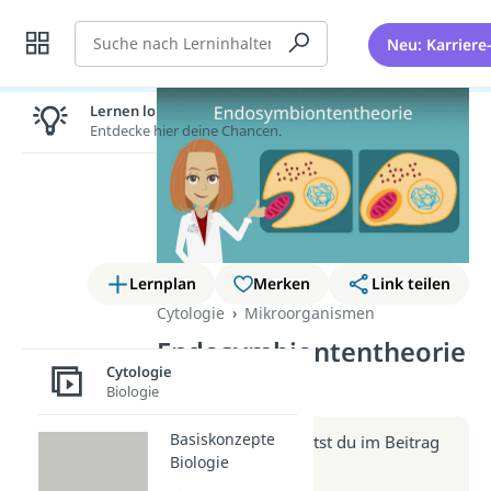
Suche
Neu: Karriere
Lernen lohnt sich!
Entdecke hier deine Chancen.
Lernplan
Merken
Link teilen
Cytologie
Mikroorganismen
Endosymbiontentheorie
Cytologie
(Video)
Biologie
Basiskonzepte
Weitere Infos erhältst du im Beitrag
Biologie
zum Video