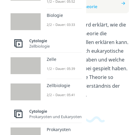
zum Beitrag:
1/2 – Dauer: 05:52
Endosymbiontentheorie
Biologie
In diesem Video wird erklärt, wie die
2/2 – Dauer: 03:33
Endosymbiontentheorie die
Cytologie
Entstehung von Zellen erklären kann.
Zellbiologie
Du erfährst, wie sich eukaryotische
Zelle
Zellen entwickelt haben und welche
Rolle Bakterien dabei gespielt haben.
1/2 – Dauer: 05:39
Lerne, warum diese Theorie so
Zellbiologie
wichtig für unser Verständnis der
Zellentwicklung ist.
2/2 – Dauer: 05:41
Cytologie
Prokaryoten und Eukaryoten
Prokaryoten