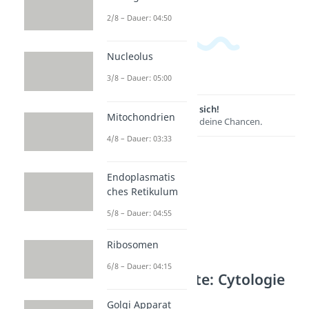
2/8 – Dauer: 04:50
Nucleolus
3/8 – Dauer: 05:00
Lernen lohnt sich!
Mitochondrien
Entdecke hier deine Chancen.
4/8 – Dauer: 03:33
Endoplasmatis
ches Retikulum
5/8 – Dauer: 04:55
Ribosomen
6/8 – Dauer: 04:15
Weitere Inhalte: Cytologie
Mikroorganismen
Golgi Apparat