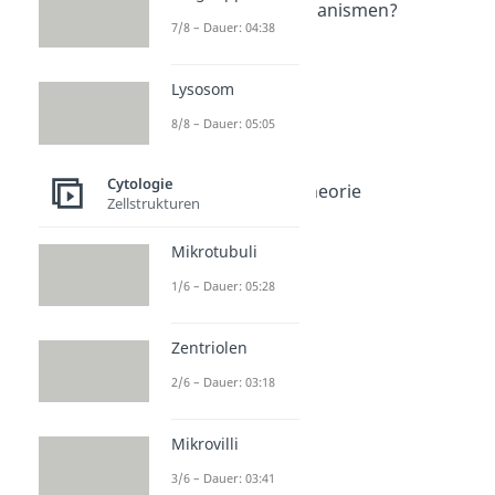
Was sind Mikroorganismen?
7/8 – Dauer: 04:38
Dauer: 03:14
Bakterienzelle
Dauer: 06:48
Lysosom
Archaeen
Dauer: 06:20
8/8 – Dauer: 05:05
Cyanobakterien
Dauer: 02:49
Cytologie
Endosymbiontentheorie
Zellstrukturen
Dauer: 05:38
Alexander Fleming
Mikrotubuli
Dauer: 05:16
1/6 – Dauer: 05:28
Zentriolen
2/6 – Dauer: 03:18
Mikrovilli
3/6 – Dauer: 03:41