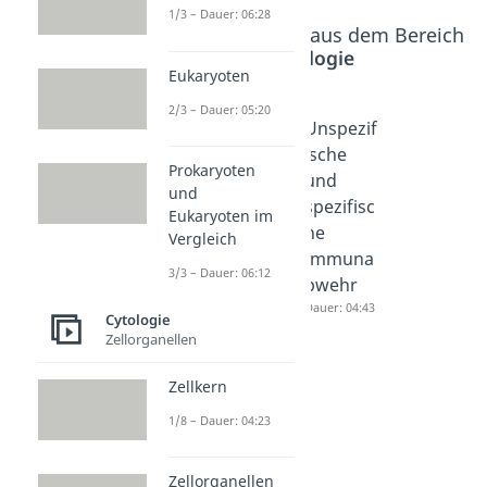
1/3 – Dauer: 06:28
Beliebte Inhalte aus dem Bereich
Cytologie
Eukaryoten
2/3 – Dauer: 05:20
Alexand
Viren
Unspezif
er
Aufbau
ische
Prokaryoten
Fleming
Dauer: 05:16
und
und
Dauer: 05:16
spezifisc
Eukaryoten im
he
Vergleich
Immuna
3/3 – Dauer: 06:12
bwehr
Dauer: 04:43
Cytologie
Zellorganellen
Zellkern
1/8 – Dauer: 04:23
Zellorganellen