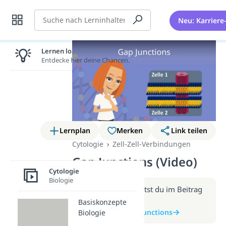
Suche
Neu: Karriere
Lernen lohnt sich!
Entdecke hier deine Chancen.
Lernplan
Merken
Link teilen
Cytologie
Zell-Zell-Verbindungen
Gap Junctions (Video)
Cytologie
Biologie
Weitere Infos erhältst du im Beitrag
zum Video
Basiskonzepte
zum Beitrag: Gap Junctions
Biologie