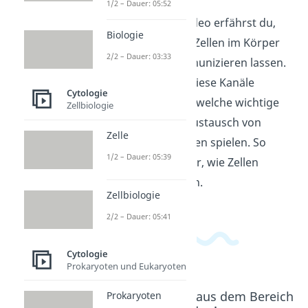
1/2 – Dauer: 05:52
In diesem Erklärvideo erfährst du,
Biologie
wie Gap Junctions Zellen im Körper
2/2 – Dauer: 03:33
miteinander kommunizieren lassen.
Wir erklären, wie diese Kanäle
Cytologie
funktionieren und welche wichtige
Zellbiologie
Rolle sie für den Austausch von
Zelle
Signalen und Stoffen spielen. So
1/2 – Dauer: 05:39
verstehst du besser, wie Zellen
zusammenarbeiten.
Zellbiologie
2/2 – Dauer: 05:41
Cytologie
Prokaryoten und Eukaryoten
Beliebte Inhalte aus dem Bereich
Prokaryoten