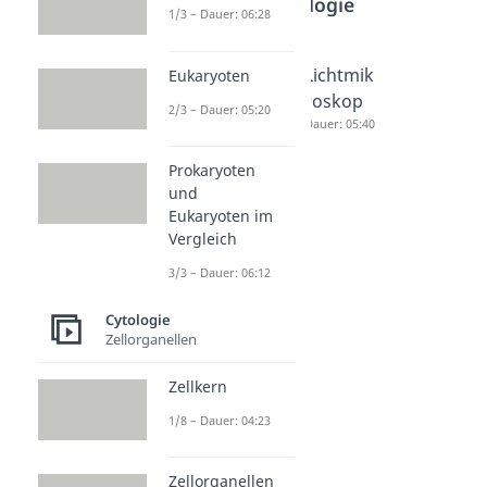
Cytologie
1/3 – Dauer: 06:28
Tight
Desmos
Lichtmik
Eukaryoten
Junction
omen
roskop
2/3 – Dauer: 05:20
s
Dauer: 04:12
Dauer: 05:40
Dauer: 05:02
Prokaryoten
und
Eukaryoten im
Vergleich
3/3 – Dauer: 06:12
Cytologie
Zellorganellen
Zellkern
1/8 – Dauer: 04:23
Zellorganellen