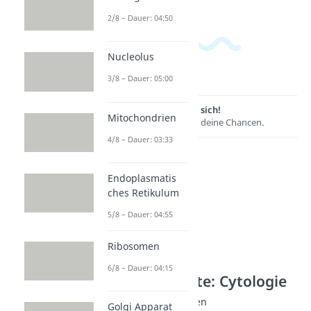
2/8 – Dauer: 04:50
Nucleolus
3/8 – Dauer: 05:00
Lernen lohnt sich!
Mitochondrien
Entdecke hier deine Chancen.
4/8 – Dauer: 03:33
Endoplasmatis
ches Retikulum
5/8 – Dauer: 04:55
Ribosomen
6/8 – Dauer: 04:15
Weitere Inhalte: Cytologie
Zell-Zell-Verbindungen
Golgi Apparat