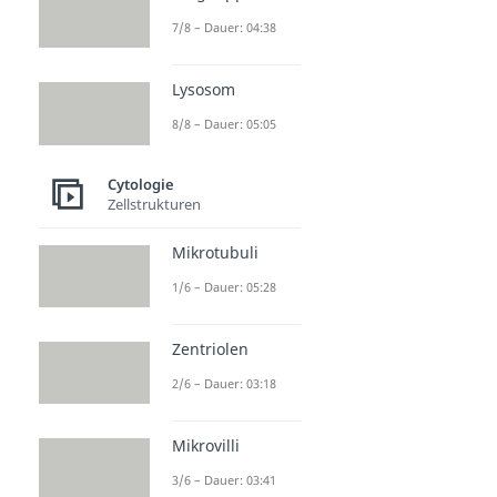
Plasmodesmen
7/8 – Dauer: 04:38
Dauer: 04:06
Gap Junctions
Dauer: 04:13
Lysosom
Tight Junctions
Dauer: 05:02
8/8 – Dauer: 05:05
Desmosomen
Dauer: 04:12
Cytologie
Zellstrukturen
Mikrotubuli
1/6 – Dauer: 05:28
Zentriolen
2/6 – Dauer: 03:18
Mikrovilli
3/6 – Dauer: 03:41