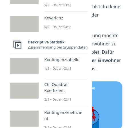
5/6 – Dauer: 03:42
Bei Zufallsstichproben wählst du deine
Stichproben zufällig
aus der
Kovarianz
Grundgesamtheit aus.
6/6 – Dauer: 04:52
Beispiel:
Die Stadtverwaltung möchte
Deskriptive Statistik
ein Stimmungsbild der Einwohner zu
Zusammenhang bei Gruppendaten
einem neuen Industriegebiet. Dafür
Kontingenztabelle
wählt sie aus der
Liste aller Einwohner
zufällig
1000 Personen aus.
1/5 – Dauer: 03:45
Chi Quadrat
Koeffizient
2/5 – Dauer: 02:41
Kontingenzkoeffizie
nt
3/5 – Dauer: 02:54