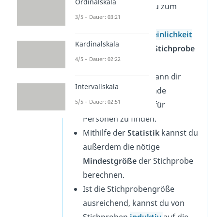
Ordinalskala
Verfahren kannst du zum
3/5 – Dauer: 03:21
Beispiel die
Einschluss
wahrscheinlichkeit
Kardinalskala
einer Person in die
Stichprobe
4/5 – Dauer: 02:22
berechnen
.
Die
Kombinatorik
kann dir
Intervallskala
dann helfen, passende
5/5 – Dauer: 02:51
Auswahlmethoden für
Personen zu finden.
Mithilfe der
Statistik
kannst du
außerdem die nötige
Mindestgröße
der Stichprobe
berechnen.
Ist die Stichprobengröße
ausreichend, kannst du von
Stichproben
induk
tiv
auf die