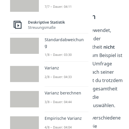
7/7 – Dauer: 04:11
Stichprobenarten
Deskriptive Statistik
Streuungsmaße
Stichproben werden angewendet,
wenn eine Untersuchung der
Standardabweichun
g
kompletten Grundgesamtheit
nicht
sinnvoll umsetzbar
ist. Zum Beispiel ist
1/8 – Dauer: 03:30
es nicht möglich, in einer Umfrage
Varianz
jeden einzelnen Bürger nach seiner
2/8 – Dauer: 04:33
Meinung zu fragen. Damit du trotzdem
Aussagen über die Grundgesamtheit
Varianz berechnen
treffen kannst, musst du die
3/8 – Dauer: 04:44
Stichprobe gut überlegt auswählen.
Du unterschiedest dabei verschiedene
Empirische Varianz
Arten von Stichproben
. Die
4/8 – Dauer: 04:04