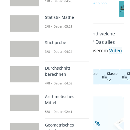
1/8 – Dauer: 04:20
Stichprobe Definition
(00:14)
Statistik Mathe
2/8 – Dauer: 05:21
Was ist eine Stichprobe und welche
Stichprobenarten gibt es? Das alles
Stichprobe
erfährst du hier
und in unserem
Video
3/8 – Dauer: 04:24
!
Durchschnitt
Klasse
Klasse
K
berechnen
Abiturvorbereitung
11
12
1
4/8 – Dauer: 04:03
Arithmetisches
Mittel
Jetzt neu: Teste dein
5/8 – Dauer: 02:41
Wissen mit unseren
kostenlosen Aufgaben 🚀
Geometrisches