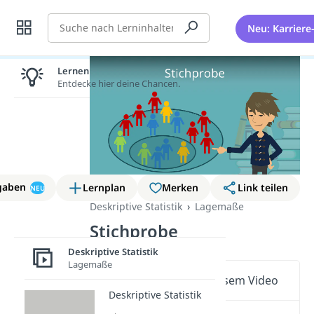
Suche
Neu: Karriere
Lernen lohnt sich!
Entdecke hier deine Chancen.
gaben
Lernplan
Merken
Link teilen
NEU
Deskriptive Statistik
Lagemaße
Stichprobe
Deskriptive Statistik
Lagemaße
Wichtige Inhalte in diesem Video
Deskriptive Statistik