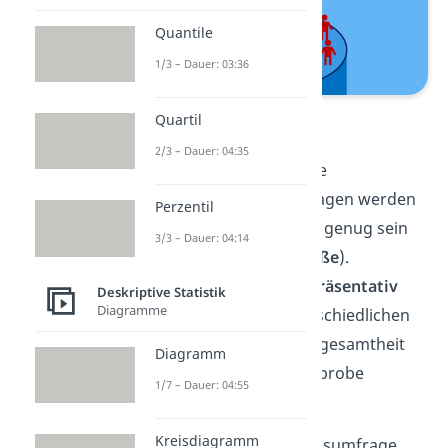
Quantile
1/3 – Dauer: 03:36
Stichprobe
Quartil
2/3 – Dauer: 04:35
Damit Stichproben auf die
Grundgesamtheit übertragen werden
Perzentil
können, müssen sie groß genug sein
3/3 – Dauer: 04:14
(
Mindeststichprobengröße
).
Außerdem sollten sie
repräsentativ
Deskriptive Statistik
Diagramme
sein. Das heißt, die unterschiedlichen
Merkmale aus der Grundgesamtheit
Diagramm
müssen auch in der Stichprobe
1/7 – Dauer: 04:55
vertreten sein.
Kreisdiagramm
Beispiel:
Bei der Meinungsumfrage