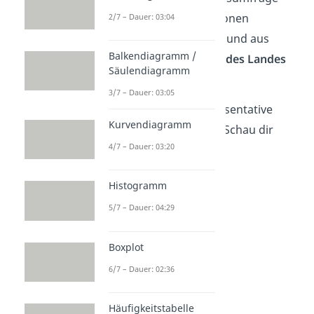
sollten zum Beispiel Personen
2/7 – Dauer: 03:04
unterschiedlichen Alters
und aus
Balkendiagramm /
verschiedenen Regionen des Landes
Säulendiagramm
befragt werden.
3/7 – Dauer: 03:05
Aber wie kannst du repräsentative
Kurvendiagramm
Stichproben auswählen? Schau dir
4/7 – Dauer: 03:20
dafür die verschiedenen
Stichprobenarten an.
Histogramm
5/7 – Dauer: 04:29
Boxplot
6/7 – Dauer: 02:36
Häufigkeitstabelle