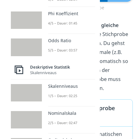
Zufallsstichprobe
Phi Koeffizient
4/5 – Dauer: 01:45
Dabei hat jede Person die
gleiche
Wahrscheinlichkeit
, in die Stichprobe
Odds Ratio
aufgenommen zu werden. Du gehst
5/5 – Dauer: 03:57
davon aus, dass die Merkmale (z.B.
Alter und Geschlecht) automatisch so
Deskriptive Statistik
vertreten sind wie auch in der
Skalenniveaus
Bevölkerung. Die Stichprobe muss
Skalenniveaus
dafür nur
groß genug
sein.
1/5 – Dauer: 02:25
Gut zu wissen: Stichprobe
Nominalskala
berechnen
2/5 – Dauer: 02:47
Mithilfe von mathematischen