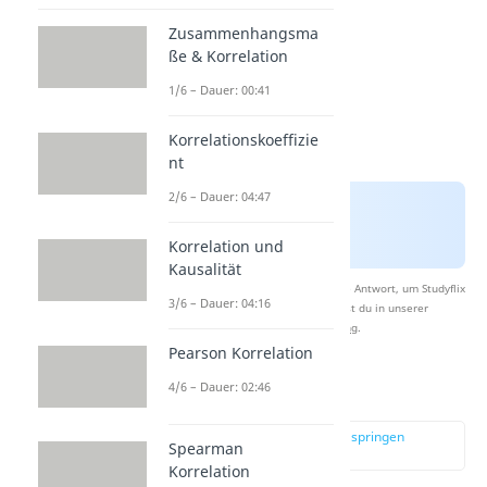
Zusammenhangsma
ße & Korrelation
1/6 – Dauer: 00:41
Korrelationskoeffizie
nt
2/6 – Dauer: 04:47
Korrelation und
Kausalität
Nach Beantwortung speichern wir deine Antwort, um Studyflix
3/6 – Dauer: 04:16
zu verbessern. Mehr dazu erfährst du in unserer
Datenschutzerklärung
.
Pearson Korrelation
4/6 – Dauer: 02:46
Zufallsstichprobe
zur Stelle im Video springen
Spearman
(01:01)
Korrelation