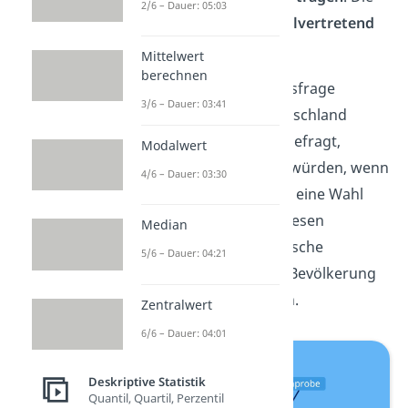
2/6 – Dauer: 05:03
Stichprobe steht also
stellvertretend
für die Grundgesamtheit.
Mittelwert
berechnen
Beispiel:
Bei der Sonntagsfrage
3/6 – Dauer: 03:41
werden Personen in Deutschland
zufällig ausgewählt und gefragt,
Modalwert
welche Partei sie wählen würden, wenn
4/6 – Dauer: 03:30
am kommenden Sonntag eine Wahl
wäre. Danach wird von diesen
Median
Ergebnissen auf die politische
5/6 – Dauer: 04:21
Präferenz der gesamten Bevölkerung
eines Landes geschlossen.
Zentralwert
6/6 – Dauer: 04:01
Deskriptive Statistik
Quantil, Quartil, Perzentil