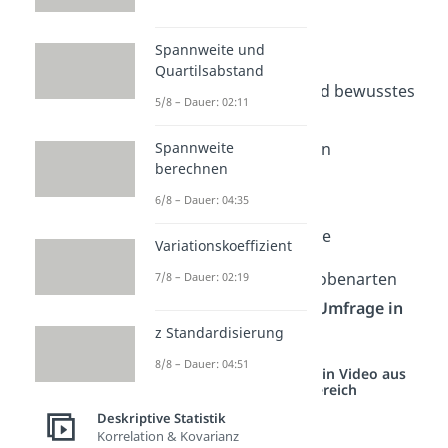
wichtigsten sind:
Spannweite und
Zufallsstichprobe
Quartilsabstand
Quotenstichprobe und bewusstes
5/8 – Dauer: 02:11
Auswahlverfahren
Mehrstufige Verfahren
Spannweite
berechnen
Klumpenstichprobe
6/8 – Dauer: 04:35
(Clusterstichprobe)
Willkürliche Stichprobe
Variationskoeffizient
Hier lernst du die Stichprobenarten
7/8 – Dauer: 02:19
jeweils am Beispiel einer
Umfrage in
z Standardisierung
der Bevölkerung
kennen.
8/8 – Dauer: 04:51
Studyflix vernetzt: Hier ein Video aus
einem anderen Bereich
Deskriptive Statistik
Korrelation & Kovarianz