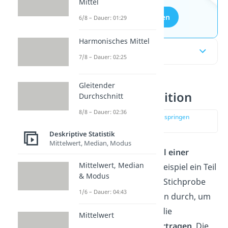
Mittel
Aufgaben entdecken
6/8 – Dauer: 01:29
Harmonisches Mittel
Inhaltsübersicht
7/8 – Dauer: 02:25
Gleitender
Stichprobe Definition
Durchschnitt
8/8 – Dauer: 02:36
zur Stelle im Video springen
(00:14)
Deskriptive Statistik
Mittelwert, Median, Modus
Eine Stichprobe ist ein
Teil einer
Mittelwert, Median
Grundgesamtheit
, zum Beispiel ein Teil
& Modus
der Bevölkerung.
Mit der Stichprobe
1/6 – Dauer: 04:43
führst du Untersuchungen durch, um
die Ergebnisse dann auf die
Mittelwert
Grundgesamtheit zu
übertragen
. Die